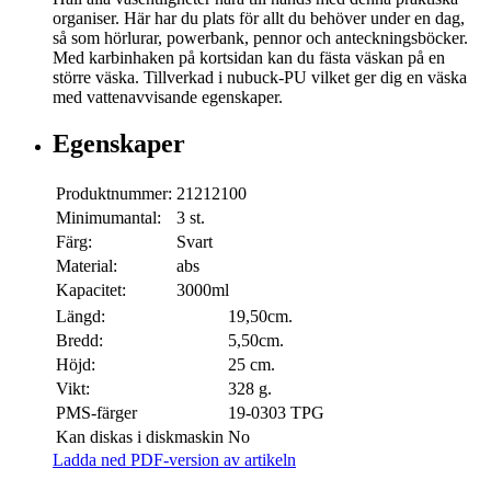
organiser. Här har du plats för allt du behöver under en dag,
så som hörlurar, powerbank, pennor och anteckningsböcker.
Med karbinhaken på kortsidan kan du fästa väskan på en
större väska. Tillverkad i nubuck-PU vilket ger dig en väska
med vattenavvisande egenskaper.
Egenskaper
Produktnummer:
21212100
Minimumantal:
3 st.
Färg:
Svart
Material:
abs
Kapacitet:
3000ml
Längd:
19,50cm.
Bredd:
5,50cm.
Höjd:
25 cm.
Vikt:
328 g.
PMS-färger
19-0303 TPG
Kan diskas i diskmaskin
No
Ladda ned PDF-version av artikeln