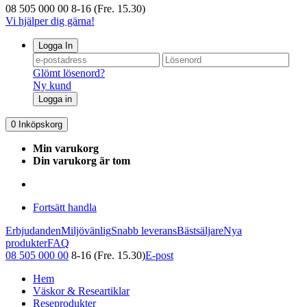
08 505 000 00
8-16 (Fre. 15.30)
Vi hjälper dig gärna!
Logga In
Glömt lösenord?
Ny kund
Logga in
0
Inköpskorg
Min varukorg
Din varukorg är tom
Fortsätt handla
Erbjudanden
Miljövänlig
Snabb leverans
Bästsäljare
Nya
produkter
FAQ
08 505 000 00
8-16 (Fre. 15.30)
E-post
Hem
Väskor & Researtiklar
Reseprodukter