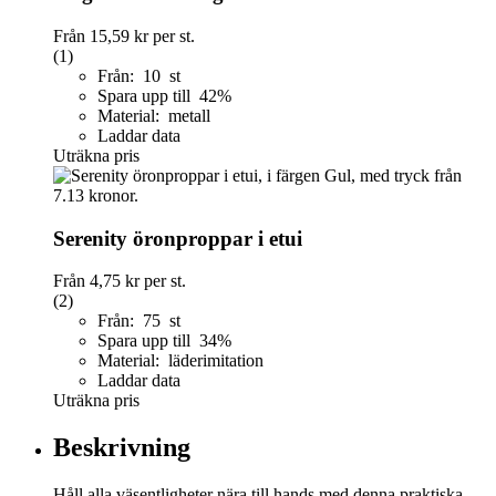
Från
15,59 kr
per st.
(1)
Från: 10 st
Spara upp till 42%
Material: metall
Laddar data
Uträkna pris
Serenity öronproppar i etui
Från
4,75 kr
per st.
(2)
Från: 75 st
Spara upp till 34%
Material: läderimitation
Laddar data
Uträkna pris
Beskrivning
Håll alla väsentligheter nära till hands med denna praktiska