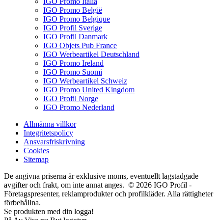
IGO Promo Italia
IGO Promo België
IGO Promo Belgique
IGO Profil Sverige
IGO Profil Danmark
IGO Objets Pub France
IGO Werbeartikel Deutschland
IGO Promo Ireland
IGO Promo Suomi
IGO Werbeartikel Schweiz
IGO Promo United Kingdom
IGO Profil Norge
IGO Promo Nederland
Allmänna villkor
Integritetspolicy
Ansvarsfriskrivning
Cookies
Sitemap
De angivna priserna är exklusive moms, eventuellt lagstadgade
avgifter och frakt, om inte annat anges. © 2026 IGO Profil -
Företagspresenter, reklamprodukter och profilkläder. Alla rättigheter
förbehållna.
Se produkten med din logga!