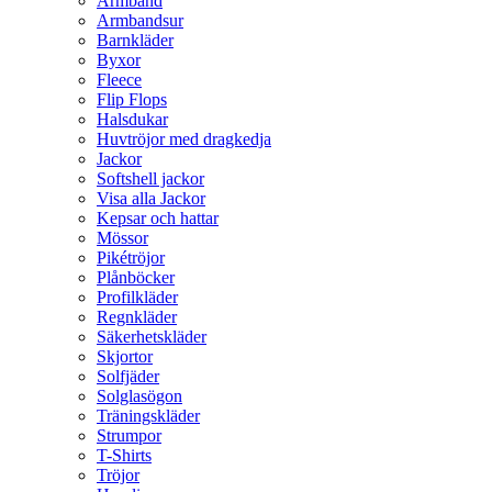
Armband
Armbandsur
Barnkläder
Byxor
Fleece
Flip Flops
Halsdukar
Huvtröjor med dragkedja
Jackor
Softshell jackor
Visa alla Jackor
Kepsar och hattar
Mössor
Pikétröjor
Plånböcker
Profilkläder
Regnkläder
Säkerhetskläder
Skjortor
Solfjäder
Solglasögon
Träningskläder
Strumpor
T-Shirts
Tröjor