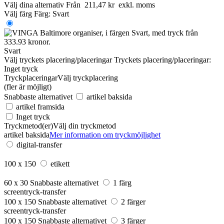
Välj dina alternativ
Från
211,47 kr
exkl. moms
Välj färg
Färg:
Svart
Svart
Välj tryckets placering/placeringar
Tryckets placering/placeringar:
Inget tryck
Tryckplaceringar
Välj tryckplacering
(fler är möjligt)
Snabbaste alternativet
artikel baksida
artikel framsida
Inget tryck
Tryckmetod(er)
Välj din tryckmetod
artikel baksida
Mer information om tryckmöjlighet
digital-transfer
100 x 150
etikett
60 x 30
Snabbaste alternativet
1 färg
screentryck-transfer
100 x 150
Snabbaste alternativet
2 färger
screentryck-transfer
100 x 150
Snabbaste alternativet
3 färger