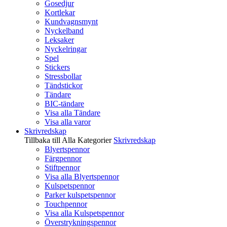
Gosedjur
Kortlekar
Kundvagnsmynt
Nyckelband
Leksaker
Nyckelringar
Spel
Stickers
Stressbollar
Tändstickor
Tändare
BIC-tändare
Visa alla Tändare
Visa alla varor
Skrivredskap
Tillbaka till Alla Kategorier
Skrivredskap
Blyertspennor
Färgpennor
Stiftpennor
Visa alla Blyertspennor
Kulspetspennor
Parker kulspetspennor
Touchpennor
Visa alla Kulspetspennor
Överstrykningspennor