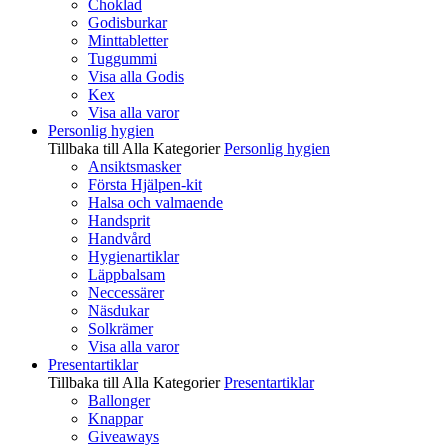
Choklad
Godisburkar
Minttabletter
Tuggummi
Visa alla Godis
Kex
Visa alla varor
Personlig hygien
Tillbaka till Alla Kategorier
Personlig hygien
Ansiktsmasker
Första Hjälpen-kit
Halsa och valmaende
Handsprit
Handvård
Hygienartiklar
Läppbalsam
Neccessärer
Näsdukar
Solkrämer
Visa alla varor
Presentartiklar
Tillbaka till Alla Kategorier
Presentartiklar
Ballonger
Knappar
Giveaways