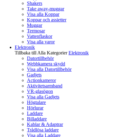
Shakers
Take away-muggar
Visa alla Koppar
Koppar och assietter
Muggar
Termosar
Vattenflaskor
Visa alla varor
Elektronik
Tillbaka till Alla Kategorier
Elektronik
Datortillbehör
Webbkamera skydd
Visa alla Datortillbehör
Gadjets
Actionkameror
Aktivitetsarmband
VR-glasögon
Visa alla Gadjets
Högtalare
Hörlurar
Laddare
Billaddare
Kablar & Adaptrar
Trådlösa laddare
Visa alla Laddare