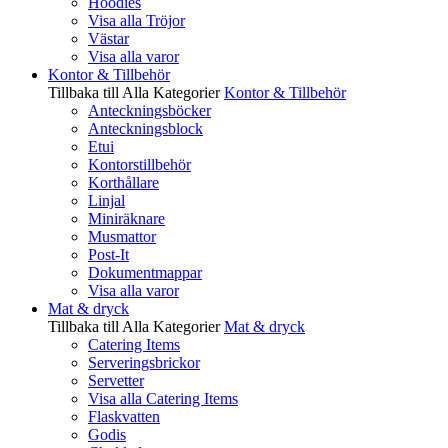
Hoodies
Visa alla Tröjor
Västar
Visa alla varor
Kontor & Tillbehör
Tillbaka till Alla Kategorier
Kontor & Tillbehör
Anteckningsböcker
Anteckningsblock
Etui
Kontorstillbehör
Korthållare
Linjal
Miniräknare
Musmattor
Post-It
Dokumentmappar
Visa alla varor
Mat & dryck
Tillbaka till Alla Kategorier
Mat & dryck
Catering Items
Serveringsbrickor
Servetter
Visa alla Catering Items
Flaskvatten
Godis