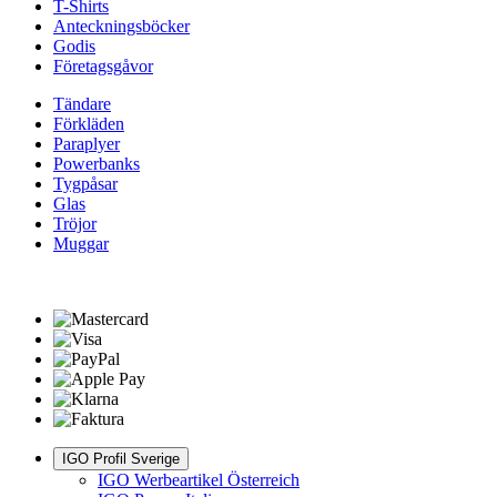
T-Shirts
Anteckningsböcker
Godis
Företagsgåvor
Tändare
Förkläden
Paraplyer
Powerbanks
Tygpåsar
Glas
Tröjor
Muggar
IGO Profil Sverige
IGO Werbeartikel Österreich