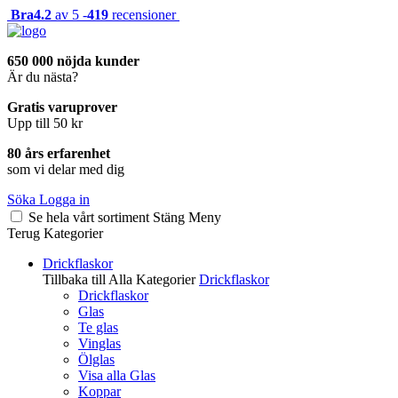
Bra
4.2
av 5 -
419
recensioner
650 000 nöjda kunder
Är du nästa?
Gratis varuprover
Upp till 50 kr
80 års erfarenhet
som vi delar med dig
Söka
Logga in
Se hela vårt sortiment
Stäng
Meny
Terug
Kategorier
Drickflaskor
Tillbaka till Alla Kategorier
Drickflaskor
Drickflaskor
Glas
Te glas
Vinglas
Ölglas
Visa alla Glas
Koppar