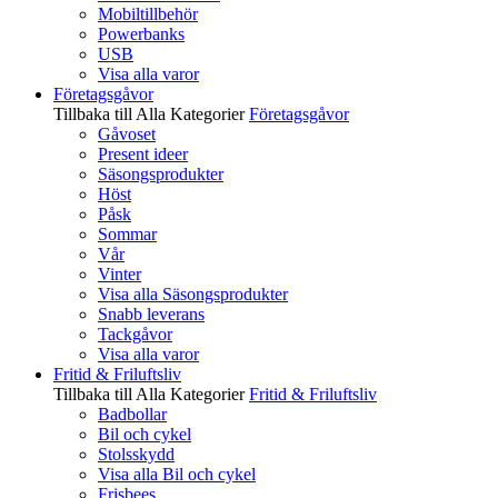
Mobiltillbehör
Powerbanks
USB
Visa alla varor
Företagsgåvor
Tillbaka till Alla Kategorier
Företagsgåvor
Gåvoset
Present ideer
Säsongsprodukter
Höst
Påsk
Sommar
Vår
Vinter
Visa alla Säsongsprodukter
Snabb leverans
Tackgåvor
Visa alla varor
Fritid & Friluftsliv
Tillbaka till Alla Kategorier
Fritid & Friluftsliv
Badbollar
Bil och cykel
Stolsskydd
Visa alla Bil och cykel
Frisbees