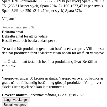
Spara 16%
Populäraste
50 (258,09 kr per styck)
Spara 23%
75 (238,61 kr per styck)
Spara 29%
100 (223,47 kr per styck)
Spara 34%
250 (211,47 kr per styck)
Spara 37%
Välj antal
Bekräfta antal
Bekräfta antal för att gå vidare
Beställ
extra och betala endast
per st.
Testa den här produkten genom att beställa ett varuprov
Vill du testa
den här produkten först? Markera rutan nedan för att få ett varuprov.
Önskar ni att testa och bedöma produkten själva? Beställ ett
varuprov.
i
Varuprover under 50 kronor är gratis. Varuprover över 50 kronor är
gratis när en fullständig beställning görs på produkten. Varuprover
skickas utan tryck och kan inte returneras.
Leveransdatum
Förväntat: måndag 17:e augusti 2026
Lägg i varukorgen
Beställ varuprov