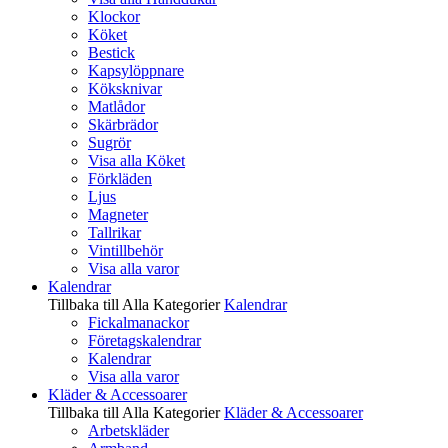
Klockor
Köket
Bestick
Kapsylöppnare
Köksknivar
Matlådor
Skärbrädor
Sugrör
Visa alla Köket
Förkläden
Ljus
Magneter
Tallrikar
Vintillbehör
Visa alla varor
Kalendrar
Tillbaka till Alla Kategorier
Kalendrar
Fickalmanackor
Företagskalendrar
Kalendrar
Visa alla varor
Kläder & Accessoarer
Tillbaka till Alla Kategorier
Kläder & Accessoarer
Arbetskläder