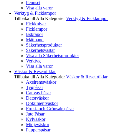
Pennset
Visa alla varor
Verktyg & Ficklampor
Tillbaka till Alla Kategorier
Verktyg & Ficklampor
Fickknivar
Ficklampor
Isskrapor
Måttband
Säkerhetsprodukter
Sakerhetsvastar
Visa alla Säkerhetsprodukter
Verktyg
Visa alla varor
Väskor & Researtiklar
Tillbaka till Alla Kategorier
Väskor & Researtiklar
Axelremsväskor
Tygpåsar
Canvas Påsar
Datorväskor
Dokumentväskor
Frukt- och Grönsakspåsar
Jute Påsar
Kylväskor
Midjeväskor
Papperspåsar