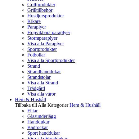
Golfprodukter
Grilltillbehör
Husdjursprodukter
Kikare
Paraplyer
Hopvikbara paraplyer
Stormparaplyer
Visa alla Paraplyer
Sportprodukter
Fotbollar
Visa alla Sportprodukter
Strand
Strandhanddukar
Strandstolar
Visa alla Strand
Trädgård
Visa alla varor
Hem & Hushåll
Tillbaka till Alla Kategorier
Hem & Hushåll
Filtar
Glasunderlägg
Handdukar
Badrockar
Sport handdukar
Visa alla Handdukar