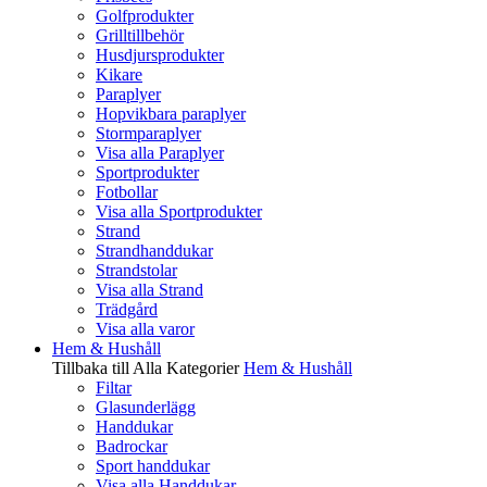
Golfprodukter
Grilltillbehör
Husdjursprodukter
Kikare
Paraplyer
Hopvikbara paraplyer
Stormparaplyer
Visa alla Paraplyer
Sportprodukter
Fotbollar
Visa alla Sportprodukter
Strand
Strandhanddukar
Strandstolar
Visa alla Strand
Trädgård
Visa alla varor
Hem & Hushåll
Tillbaka till Alla Kategorier
Hem & Hushåll
Filtar
Glasunderlägg
Handdukar
Badrockar
Sport handdukar
Visa alla Handdukar