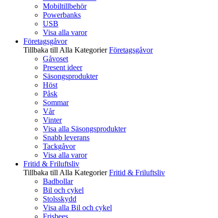
Mobiltillbehör
Powerbanks
USB
Visa alla varor
Företagsgåvor
Tillbaka till Alla Kategorier
Företagsgåvor
Gåvoset
Present ideer
Säsongsprodukter
Höst
Påsk
Sommar
Vår
Vinter
Visa alla Säsongsprodukter
Snabb leverans
Tackgåvor
Visa alla varor
Fritid & Friluftsliv
Tillbaka till Alla Kategorier
Fritid & Friluftsliv
Badbollar
Bil och cykel
Stolsskydd
Visa alla Bil och cykel
Frisbees