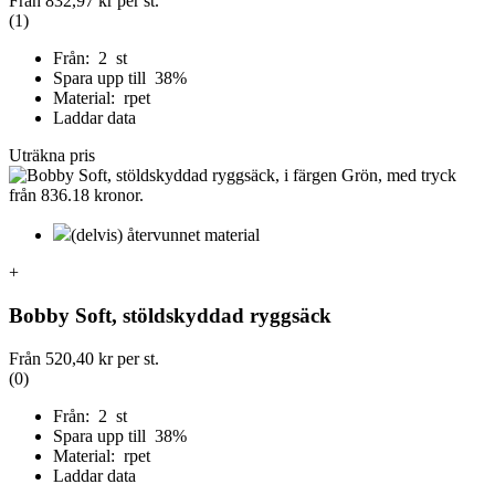
Från
832,97 kr
per st.
(1)
Från: 2 st
Spara upp till 38%
Material: rpet
Laddar data
Uträkna pris
(delvis) återvunnet material
+
Bobby Soft, stöldskyddad ryggsäck
Från
520,40 kr
per st.
(0)
Från: 2 st
Spara upp till 38%
Material: rpet
Laddar data