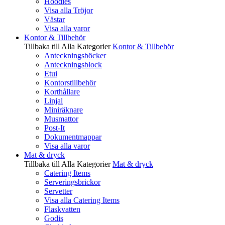
Hoodies
Visa alla Tröjor
Västar
Visa alla varor
Kontor & Tillbehör
Tillbaka till Alla Kategorier
Kontor & Tillbehör
Anteckningsböcker
Anteckningsblock
Etui
Kontorstillbehör
Korthållare
Linjal
Miniräknare
Musmattor
Post-It
Dokumentmappar
Visa alla varor
Mat & dryck
Tillbaka till Alla Kategorier
Mat & dryck
Catering Items
Serveringsbrickor
Servetter
Visa alla Catering Items
Flaskvatten
Godis