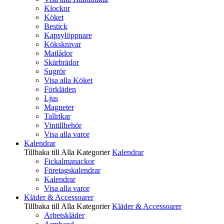
Klockor
Köket
Bestick
Kapsylöppnare
Köksknivar
Matlådor
Skärbrädor
Sugrör
Visa alla Köket
Förkläden
Ljus
Magneter
Tallrikar
Vintillbehör
Visa alla varor
Kalendrar
Tillbaka till Alla Kategorier
Kalendrar
Fickalmanackor
Företagskalendrar
Kalendrar
Visa alla varor
Kläder & Accessoarer
Tillbaka till Alla Kategorier
Kläder & Accessoarer
Arbetskläder