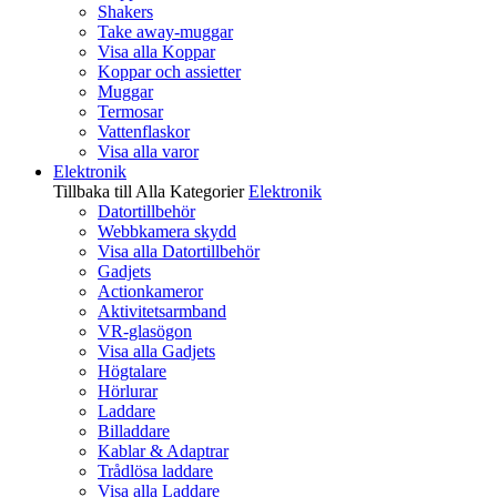
Shakers
Take away-muggar
Visa alla Koppar
Koppar och assietter
Muggar
Termosar
Vattenflaskor
Visa alla varor
Elektronik
Tillbaka till Alla Kategorier
Elektronik
Datortillbehör
Webbkamera skydd
Visa alla Datortillbehör
Gadjets
Actionkameror
Aktivitetsarmband
VR-glasögon
Visa alla Gadjets
Högtalare
Hörlurar
Laddare
Billaddare
Kablar & Adaptrar
Trådlösa laddare
Visa alla Laddare