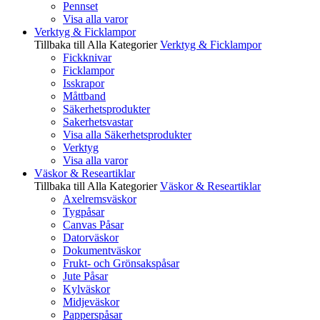
Pennset
Visa alla varor
Verktyg & Ficklampor
Tillbaka till Alla Kategorier
Verktyg & Ficklampor
Fickknivar
Ficklampor
Isskrapor
Måttband
Säkerhetsprodukter
Sakerhetsvastar
Visa alla Säkerhetsprodukter
Verktyg
Visa alla varor
Väskor & Researtiklar
Tillbaka till Alla Kategorier
Väskor & Researtiklar
Axelremsväskor
Tygpåsar
Canvas Påsar
Datorväskor
Dokumentväskor
Frukt- och Grönsakspåsar
Jute Påsar
Kylväskor
Midjeväskor
Papperspåsar