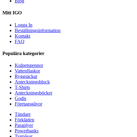
Blog
Mitt IGO
Logga In
Beställningsinformation
Kontakt
FAQ
Populära kategorier
Kulpetspennor
Vattenflaskor
Ryggsäckar
Anteckningsblock
T-Shirts
Anteckningsböcker
Godis
Företagsgåvor
Tändare
Förkläden
Paraplyer
Powerbanks
Tygpåsar