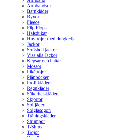
Armband
Armbandsur
Barnkläder
Byxor
Fleece
Flip Flops
Halsdukar
Huvtröjor med dragkedja
Jackor
Softshell jackor
Visa alla Jackor
Kepsar och hattar
Mössor
Pikétröjor
Plånböcker
Profilkläder
Regnkläder
Säkerhetskläder
Skjortor
Solfjäder
Solglasögon
Träningskläder
Strumpor
T-Shirts
Tröjor