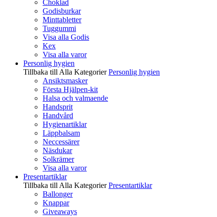
Choklad
Godisburkar
Minttabletter
Tuggummi
Visa alla Godis
Kex
Visa alla varor
Personlig hygien
Tillbaka till Alla Kategorier
Personlig hygien
Ansiktsmasker
Första Hjälpen-kit
Halsa och valmaende
Handsprit
Handvård
Hygienartiklar
Läppbalsam
Neccessärer
Näsdukar
Solkrämer
Visa alla varor
Presentartiklar
Tillbaka till Alla Kategorier
Presentartiklar
Ballonger
Knappar
Giveaways