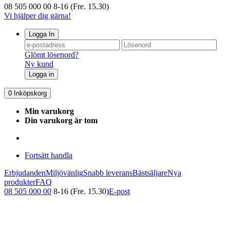
08 505 000 00
8-16 (Fre. 15.30)
Vi hjälper dig gärna!
Logga In
Glömt lösenord?
Ny kund
Logga in
0
Inköpskorg
Min varukorg
Din varukorg är tom
Fortsätt handla
Erbjudanden
Miljövänlig
Snabb leverans
Bästsäljare
Nya
produkter
FAQ
08 505 000 00
8-16 (Fre. 15.30)
E-post