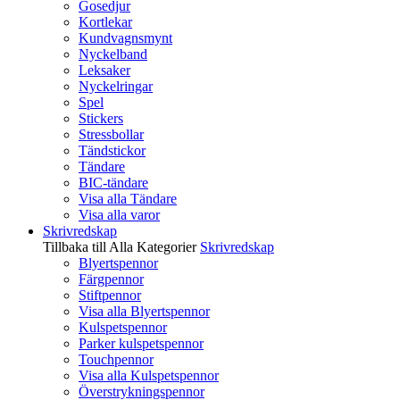
Gosedjur
Kortlekar
Kundvagnsmynt
Nyckelband
Leksaker
Nyckelringar
Spel
Stickers
Stressbollar
Tändstickor
Tändare
BIC-tändare
Visa alla Tändare
Visa alla varor
Skrivredskap
Tillbaka till Alla Kategorier
Skrivredskap
Blyertspennor
Färgpennor
Stiftpennor
Visa alla Blyertspennor
Kulspetspennor
Parker kulspetspennor
Touchpennor
Visa alla Kulspetspennor
Överstrykningspennor