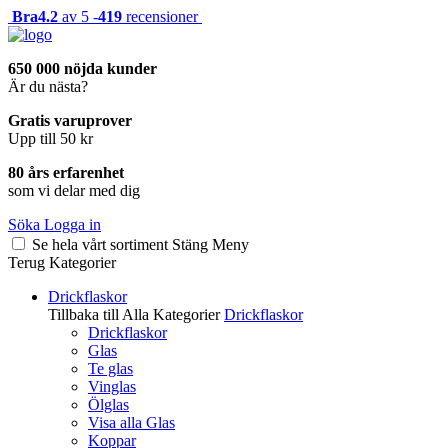
Bra
4.2
av 5 -
419
recensioner
650 000 nöjda kunder
Är du nästa?
Gratis varuprover
Upp till 50 kr
80 års erfarenhet
som vi delar med dig
Söka
Logga in
Se hela vårt sortiment
Stäng
Meny
Terug
Kategorier
Drickflaskor
Tillbaka till Alla Kategorier
Drickflaskor
Drickflaskor
Glas
Te glas
Vinglas
Ölglas
Visa alla Glas
Koppar