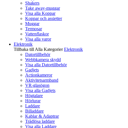
Shakers
Take away-muggar
Visa alla Koppar
Koppar och assietter
Muggar
Termosar
Vattenflaskor
Visa alla varor
Elektronik
Tillbaka till Alla Kategorier
Elektronik
Datortillbehör
Webbkamera skydd
Visa alla Datortillbehör
Gadjets
Actionkameror
Aktivitetsarmband
VR-glasögon
Visa alla Gadjets
Högtalare
Hörlurar
Laddare
Billaddare
Kablar & Adaptrar
Trådlösa laddare
Visa alla Laddare