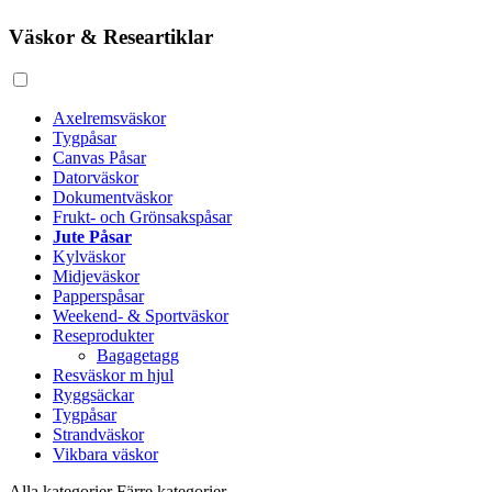
Väskor & Researtiklar
Axelremsväskor
Tygpåsar
Canvas Påsar
Datorväskor
Dokumentväskor
Frukt- och Grönsakspåsar
Jute Påsar
Kylväskor
Midjeväskor
Papperspåsar
Weekend- & Sportväskor
Reseprodukter
Bagagetagg
Resväskor m hjul
Ryggsäckar
Tygpåsar
Strandväskor
Vikbara väskor
Alla kategorier
Färre kategorier