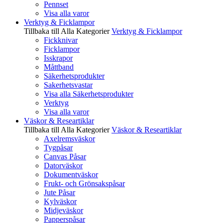
Pennset
Visa alla varor
Verktyg & Ficklampor
Tillbaka till Alla Kategorier
Verktyg & Ficklampor
Fickknivar
Ficklampor
Isskrapor
Måttband
Säkerhetsprodukter
Sakerhetsvastar
Visa alla Säkerhetsprodukter
Verktyg
Visa alla varor
Väskor & Researtiklar
Tillbaka till Alla Kategorier
Väskor & Researtiklar
Axelremsväskor
Tygpåsar
Canvas Påsar
Datorväskor
Dokumentväskor
Frukt- och Grönsakspåsar
Jute Påsar
Kylväskor
Midjeväskor
Papperspåsar