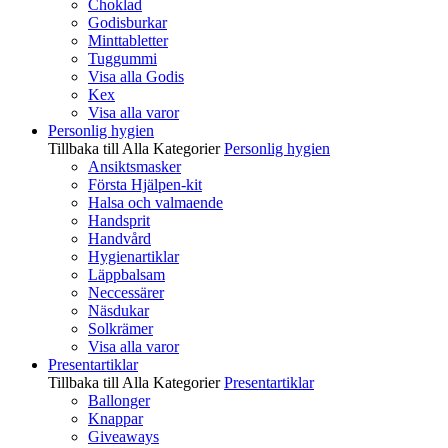
Choklad
Godisburkar
Minttabletter
Tuggummi
Visa alla Godis
Kex
Visa alla varor
Personlig hygien
Tillbaka till Alla Kategorier
Personlig hygien
Ansiktsmasker
Första Hjälpen-kit
Halsa och valmaende
Handsprit
Handvård
Hygienartiklar
Läppbalsam
Neccessärer
Näsdukar
Solkrämer
Visa alla varor
Presentartiklar
Tillbaka till Alla Kategorier
Presentartiklar
Ballonger
Knappar
Giveaways