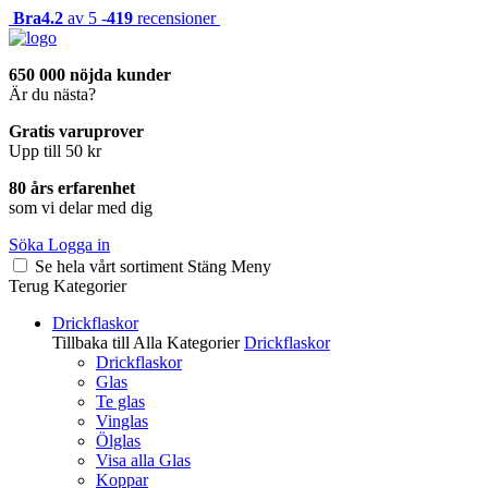
Bra
4.2
av 5 -
419
recensioner
650 000 nöjda kunder
Är du nästa?
Gratis varuprover
Upp till 50 kr
80 års erfarenhet
som vi delar med dig
Söka
Logga in
Se hela vårt sortiment
Stäng
Meny
Terug
Kategorier
Drickflaskor
Tillbaka till Alla Kategorier
Drickflaskor
Drickflaskor
Glas
Te glas
Vinglas
Ölglas
Visa alla Glas
Koppar