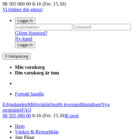
08 505 000 00
8-16 (Fre. 15.30)
Vi hjälper dig gärna!
Logga In
Glömt lösenord?
Ny kund
Logga in
0
Inköpskorg
Min varukorg
Din varukorg är tom
Fortsätt handla
Erbjudanden
Miljövänlig
Snabb leverans
Bästsäljare
Nya
produkter
FAQ
08 505 000 00
8-16 (Fre. 15.30)
E-post
Hem
Väskor & Researtiklar
Jute Påsar