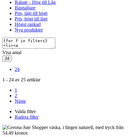
Rabatt – Hög till Låg
Bästsäljare
Pris, lågt till högt
Pris, högt till lågt
Högst rankad
Nya produkter
Visa antal
24
24
1
-
24
av
25
artiklar
1
2
Nästa
Valda filter
Radera filter