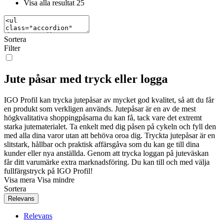
Visa alla resultat
25
Sortera
Filter
Jute påsar med tryck eller logga
IGO Profil kan trycka jutepåsar av mycket god kvalitet, så att du får
en produkt som verkligen används. Jutepåsar är en av de mest
högkvalitativa shoppingpåsarna du kan få, tack vare det extremt
starka jutematerialet. Ta enkelt med dig påsen på cykeln och fyll den
med alla dina varor utan att behöva oroa dig. Tryckta jutepåsar är en
slitstark, hållbar och praktisk affärsgåva som du kan ge till dina
kunder eller nya anställda. Genom att trycka loggan på juteväskan
får ditt varumärke extra marknadsföring. Du kan till och med välja
fullfärgstryck på IGO Profil!
Visa mera
Visa mindre
Sortera
Relevans
Relevans