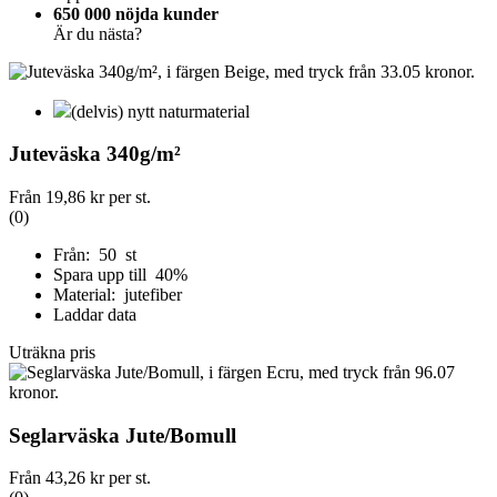
650 000 nöjda kunder
Är du nästa?
(delvis) nytt naturmaterial
Juteväska 340g/m²
Från
19,86 kr
per st.
(0)
Från: 50 st
Spara upp till 40%
Material: jutefiber
Laddar data
Uträkna pris
Seglarväska Jute/Bomull
Från
43,26 kr
per st.