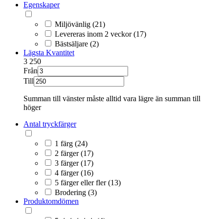
Egenskaper
Miljövänlig (21)
Levereras inom 2 veckor (17)
Bästsäljare (2)
Lägsta Kvantitet
3
250
Från
Till
Summan till vänster måste alltid vara lägre än summan till
höger
Antal tryckfärger
1 färg (24)
2 färger (17)
3 färger (17)
4 färger (16)
5 färger eller fler (13)
Brodering (3)
Produktomdömen