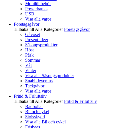
Mobiltillbehör
Powerbanks
USB
Visa alla varor
Företagsgåvor
Tillbaka till Alla Kategorier
Företagsgåvor
Gåvoset
Present ideer
Säsongsprodukter
Höst
Påsk
Sommar
Vår
Vinter
Visa alla Säsongsprodukter
Snabb leverans
Tackgåvor
Visa alla varor
Fritid & Friluftsliv
Tillbaka till Alla Kategorier
Fritid & Friluftsliv
Badbollar
Bil och cykel
Stolsskydd
Visa alla Bil och cykel
Frisbees