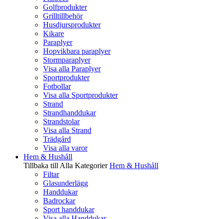
Golfprodukter
Grilltillbehör
Husdjursprodukter
Kikare
Paraplyer
Hopvikbara paraplyer
Stormparaplyer
Visa alla Paraplyer
Sportprodukter
Fotbollar
Visa alla Sportprodukter
Strand
Strandhanddukar
Strandstolar
Visa alla Strand
Trädgård
Visa alla varor
Hem & Hushåll
Tillbaka till Alla Kategorier
Hem & Hushåll
Filtar
Glasunderlägg
Handdukar
Badrockar
Sport handdukar
Visa alla Handdukar