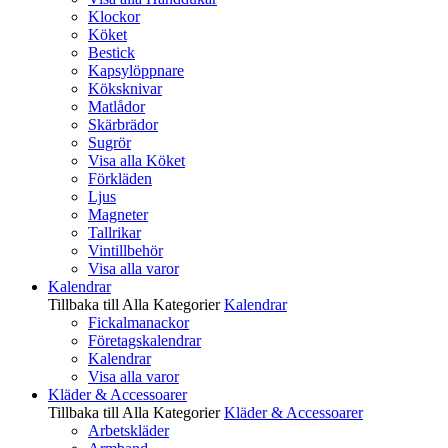
Klockor
Köket
Bestick
Kapsylöppnare
Köksknivar
Matlådor
Skärbrädor
Sugrör
Visa alla Köket
Förkläden
Ljus
Magneter
Tallrikar
Vintillbehör
Visa alla varor
Kalendrar
Tillbaka till Alla Kategorier
Kalendrar
Fickalmanackor
Företagskalendrar
Kalendrar
Visa alla varor
Kläder & Accessoarer
Tillbaka till Alla Kategorier
Kläder & Accessoarer
Arbetskläder