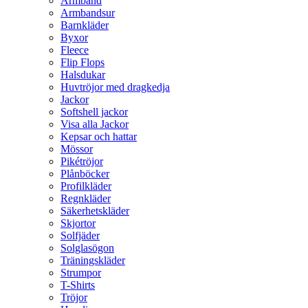
Armband
Armbandsur
Barnkläder
Byxor
Fleece
Flip Flops
Halsdukar
Huvtröjor med dragkedja
Jackor
Softshell jackor
Visa alla Jackor
Kepsar och hattar
Mössor
Pikétröjor
Plånböcker
Profilkläder
Regnkläder
Säkerhetskläder
Skjortor
Solfjäder
Solglasögon
Träningskläder
Strumpor
T-Shirts
Tröjor