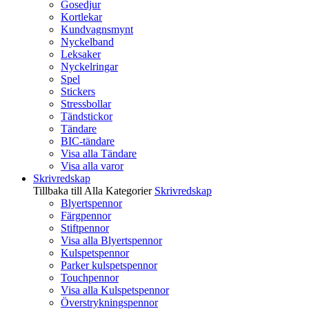
Gosedjur
Kortlekar
Kundvagnsmynt
Nyckelband
Leksaker
Nyckelringar
Spel
Stickers
Stressbollar
Tändstickor
Tändare
BIC-tändare
Visa alla Tändare
Visa alla varor
Skrivredskap
Tillbaka till Alla Kategorier
Skrivredskap
Blyertspennor
Färgpennor
Stiftpennor
Visa alla Blyertspennor
Kulspetspennor
Parker kulspetspennor
Touchpennor
Visa alla Kulspetspennor
Överstrykningspennor