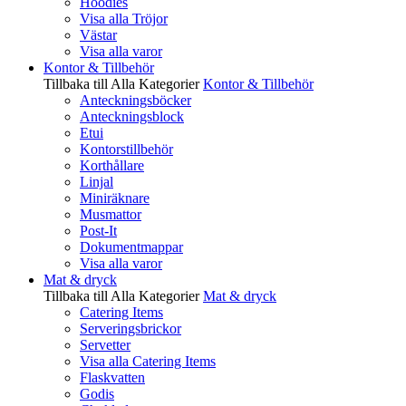
Hoodies
Visa alla Tröjor
Västar
Visa alla varor
Kontor & Tillbehör
Tillbaka till Alla Kategorier
Kontor & Tillbehör
Anteckningsböcker
Anteckningsblock
Etui
Kontorstillbehör
Korthållare
Linjal
Miniräknare
Musmattor
Post-It
Dokumentmappar
Visa alla varor
Mat & dryck
Tillbaka till Alla Kategorier
Mat & dryck
Catering Items
Serveringsbrickor
Servetter
Visa alla Catering Items
Flaskvatten
Godis