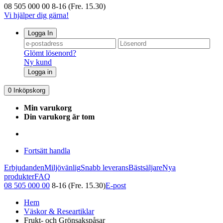
08 505 000 00
8-16 (Fre. 15.30)
Vi hjälper dig gärna!
Logga In
Glömt lösenord?
Ny kund
Logga in
0
Inköpskorg
Min varukorg
Din varukorg är tom
Fortsätt handla
Erbjudanden
Miljövänlig
Snabb leverans
Bästsäljare
Nya
produkter
FAQ
08 505 000 00
8-16 (Fre. 15.30)
E-post
Hem
Väskor & Researtiklar
Frukt- och Grönsakspåsar