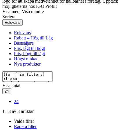
logo för att skapa medvetenhet för hållbarhet i företag. Upptäck
möjligheterna hos IGO Profil!
Visa mera
Visa mindre
Sortera
Relevans
Relevans
Rabatt – Hög till Låg
Bästsäljare
Pris, lågt till högt
Pris, högt till lågt
Högst rankad
Nya produkter
Visa antal
24
24
1
-
8
av
8
artiklar
Valda filter
Radera filter