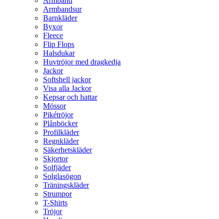
Armband
Armbandsur
Barnkläder
Byxor
Fleece
Flip Flops
Halsdukar
Huvtröjor med dragkedja
Jackor
Softshell jackor
Visa alla Jackor
Kepsar och hattar
Mössor
Pikétröjor
Plånböcker
Profilkläder
Regnkläder
Säkerhetskläder
Skjortor
Solfjäder
Solglasögon
Träningskläder
Strumpor
T-Shirts
Tröjor