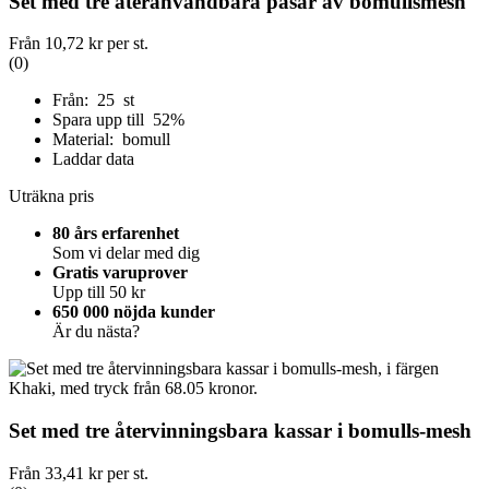
Set med tre återanvändbara påsar av bomullsmesh
Från
10,72 kr
per st.
(0)
Från: 25 st
Spara upp till 52%
Material: bomull
Laddar data
Uträkna pris
80 års erfarenhet
Som vi delar med dig
Gratis varuprover
Upp till 50 kr
650 000 nöjda kunder
Är du nästa?
Set med tre återvinningsbara kassar i bomulls-mesh
Från
33,41 kr
per st.