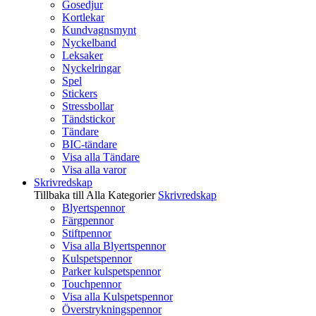
Gosedjur
Kortlekar
Kundvagnsmynt
Nyckelband
Leksaker
Nyckelringar
Spel
Stickers
Stressbollar
Tändstickor
Tändare
BIC-tändare
Visa alla Tändare
Visa alla varor
Skrivredskap
Tillbaka till Alla Kategorier
Skrivredskap
Blyertspennor
Färgpennor
Stiftpennor
Visa alla Blyertspennor
Kulspetspennor
Parker kulspetspennor
Touchpennor
Visa alla Kulspetspennor
Överstrykningspennor