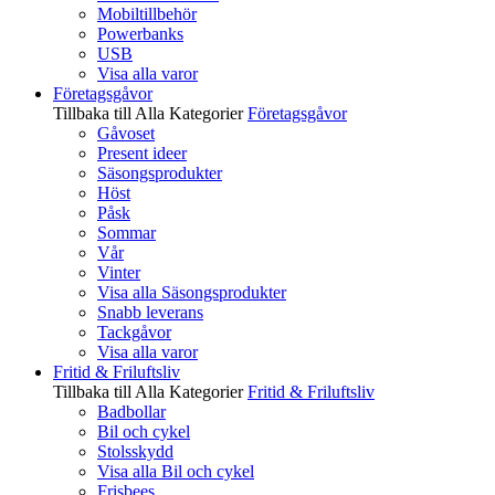
Mobiltillbehör
Powerbanks
USB
Visa alla varor
Företagsgåvor
Tillbaka till Alla Kategorier
Företagsgåvor
Gåvoset
Present ideer
Säsongsprodukter
Höst
Påsk
Sommar
Vår
Vinter
Visa alla Säsongsprodukter
Snabb leverans
Tackgåvor
Visa alla varor
Fritid & Friluftsliv
Tillbaka till Alla Kategorier
Fritid & Friluftsliv
Badbollar
Bil och cykel
Stolsskydd
Visa alla Bil och cykel
Frisbees