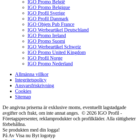
IGO Promo België
IGO Promo Belgique
IGO Profil Sverige
IGO Profil Danmark
IGO Objets Pub France
IGO Werbeartikel Deutschland
IGO Promo Ireland
IGO Promo Suomi
IGO Werbeartikel Schweiz
IGO Promo United Kingdom
IGO Profil Norge
IGO Promo Nederland
Allmänna villkor
Integritetspolicy
Ansvarsfriskrivning
Cookies
Sitemap
De angivna priserna är exklusive moms, eventuellt lagstadgade
avgifter och frakt, om inte annat anges. © 2026 IGO Profil -
Företagspresenter, reklamprodukter och profilkläder. Alla rättigheter
förbehållna.
Se produkten med din logga!
På
Av
Visa nu
Byt logotyp