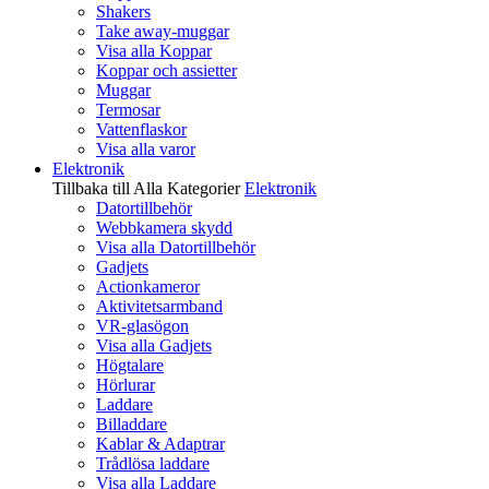
Shakers
Take away-muggar
Visa alla Koppar
Koppar och assietter
Muggar
Termosar
Vattenflaskor
Visa alla varor
Elektronik
Tillbaka till Alla Kategorier
Elektronik
Datortillbehör
Webbkamera skydd
Visa alla Datortillbehör
Gadjets
Actionkameror
Aktivitetsarmband
VR-glasögon
Visa alla Gadjets
Högtalare
Hörlurar
Laddare
Billaddare
Kablar & Adaptrar
Trådlösa laddare
Visa alla Laddare