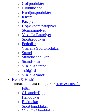
Golfprodukter
Grilltillbehör
Husdjursprodukter
Kikare
Paraplyer
Hopvikbara paraplyer
Stormparaplyer
Visa alla Paraplyer
Sportprodukter
Fotbollar
Visa alla Sportprodukter
Strand
Strandhanddukar
Strandstolar
Visa alla Strand
Trädgård
Visa alla varor
Hem & Hushåll
Tillbaka till Alla Kategorier
Hem & Hushåll
Filtar
Glasunderlägg
Handdukar
Badrockar
Sport handdukar
Visa alla Handdukar