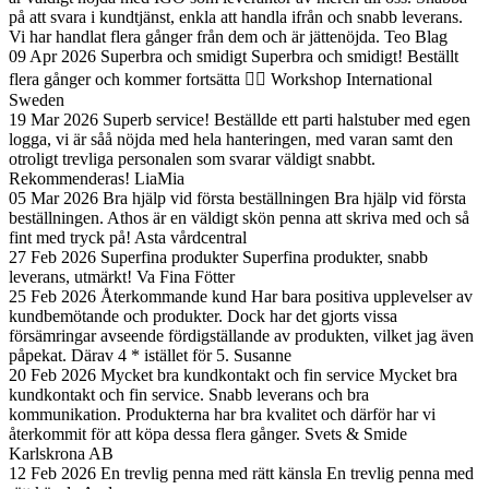
på att svara i kundtjänst, enkla att handla ifrån och snabb leverans.
Vi har handlat flera gånger från dem och är jättenöjda.
Teo Blag
09 Apr 2026
Superbra och smidigt
Superbra och smidigt! Beställt
flera gånger och kommer fortsätta 👍🏼
Workshop International
Sweden
19 Mar 2026
Superb service!
Beställde ett parti halstuber med egen
logga, vi är såå nöjda med hela hanteringen, med varan samt den
otroligt trevliga personalen som svarar väldigt snabbt.
Rekommenderas!
LiaMia
05 Mar 2026
Bra hjälp vid första beställningen
Bra hjälp vid första
beställningen. Athos är en väldigt skön penna att skriva med och så
fint med tryck på!
Asta vårdcentral
27 Feb 2026
Superfina produkter
Superfina produkter, snabb
leverans, utmärkt!
Va Fina Fötter
25 Feb 2026
Återkommande kund
Har bara positiva upplevelser av
kundbemötande och produkter. Dock har det gjorts vissa
försämringar avseende fördigställande av produkten, vilket jag även
påpekat. Därav 4 * istället för 5.
Susanne
20 Feb 2026
Mycket bra kundkontakt och fin service
Mycket bra
kundkontakt och fin service. Snabb leverans och bra
kommunikation. Produkterna har bra kvalitet och därför har vi
återkommit för att köpa dessa flera gånger.
Svets & Smide
Karlskrona AB
12 Feb 2026
En trevlig penna med rätt känsla
En trevlig penna med