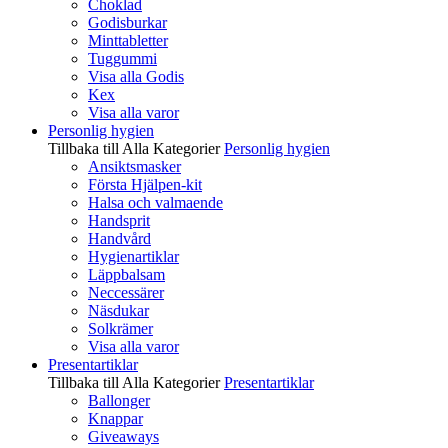
Choklad
Godisburkar
Minttabletter
Tuggummi
Visa alla Godis
Kex
Visa alla varor
Personlig hygien
Tillbaka till Alla Kategorier
Personlig hygien
Ansiktsmasker
Första Hjälpen-kit
Halsa och valmaende
Handsprit
Handvård
Hygienartiklar
Läppbalsam
Neccessärer
Näsdukar
Solkrämer
Visa alla varor
Presentartiklar
Tillbaka till Alla Kategorier
Presentartiklar
Ballonger
Knappar
Giveaways