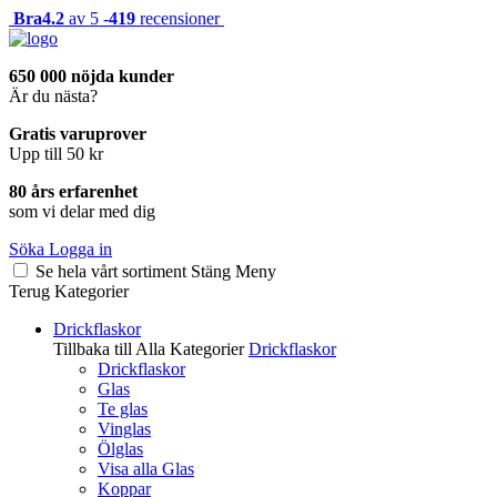
Bra
4.2
av 5 -
419
recensioner
650 000 nöjda kunder
Är du nästa?
Gratis varuprover
Upp till 50 kr
80 års erfarenhet
som vi delar med dig
Söka
Logga in
Se hela vårt sortiment
Stäng
Meny
Terug
Kategorier
Drickflaskor
Tillbaka till Alla Kategorier
Drickflaskor
Drickflaskor
Glas
Te glas
Vinglas
Ölglas
Visa alla Glas
Koppar