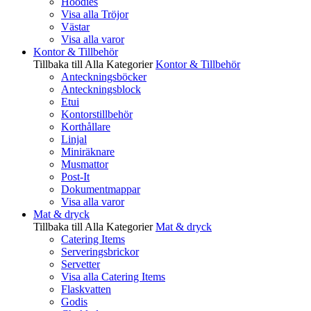
Hoodies
Visa alla Tröjor
Västar
Visa alla varor
Kontor & Tillbehör
Tillbaka till Alla Kategorier
Kontor & Tillbehör
Anteckningsböcker
Anteckningsblock
Etui
Kontorstillbehör
Korthållare
Linjal
Miniräknare
Musmattor
Post-It
Dokumentmappar
Visa alla varor
Mat & dryck
Tillbaka till Alla Kategorier
Mat & dryck
Catering Items
Serveringsbrickor
Servetter
Visa alla Catering Items
Flaskvatten
Godis