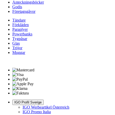
Anteckningsböcker
Godis
Företagsgåvor
Tändare
Förkläden
Paraplyer
Powerbanks
Tygpåsar
Glas
Tröjor
Muggar
IGO Profil Sverige
IGO Werbeartikel Österreich
IGO Promo Italia