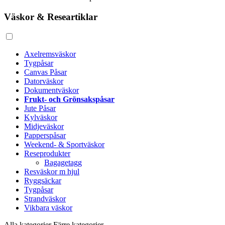
Väskor & Researtiklar
Axelremsväskor
Tygpåsar
Canvas Påsar
Datorväskor
Dokumentväskor
Frukt- och Grönsakspåsar
Jute Påsar
Kylväskor
Midjeväskor
Papperspåsar
Weekend- & Sportväskor
Reseprodukter
Bagagetagg
Resväskor m hjul
Ryggsäckar
Tygpåsar
Strandväskor
Vikbara väskor
Alla kategorier
Färre kategorier