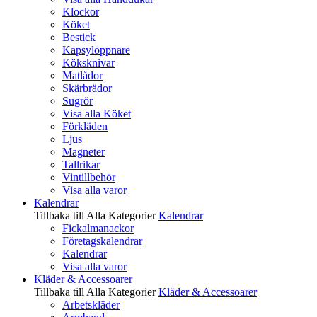
Klockor
Köket
Bestick
Kapsylöppnare
Köksknivar
Matlådor
Skärbrädor
Sugrör
Visa alla Köket
Förkläden
Ljus
Magneter
Tallrikar
Vintillbehör
Visa alla varor
Kalendrar
Tillbaka till Alla Kategorier
Kalendrar
Fickalmanackor
Företagskalendrar
Kalendrar
Visa alla varor
Kläder & Accessoarer
Tillbaka till Alla Kategorier
Kläder & Accessoarer
Arbetskläder