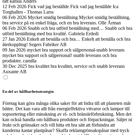
rätt känsla
Anders
12 Feb 2026
Fick vad jag beställde
Fick vad jag beställde
Ica
Torghallen - Thomas Larss
06 Feb 2026
Mycket smidig beställning
Mycket smidig beställning,
bra service på en enkel fråga, och en bra leverans.
Olle Årman
06 Feb 2026
Snabb och bra utförd beställning med…
Snabb och bra
utförd beställning med bra kvalité.
Gabriela Erdedi
27 Jan 2026
Enkelt att beställa och bra…
Enkelt att beställa och bra
återkoppling!
Segers Fabriker AB
09 Jan 2026
mycket bra support och säljpersonal-snabb leverans
mycket bra support och säljpersonal! snabb leverans och bra
produkter.
camilla
30 Dec 2025
bra kvalitet
bra kvalitet, service och snabb leverans
Auxante AB
En del av hållbarhetsstrategin
Företag kan göra många olika saker för att bidra till att planeten mår
bättre. Det kan vara allt från energieffektiva vitvaror och lampor till
sopsortering eller minskning av el- och bränsleförbrukning. Men det
kan också handla om hållbara produkter och förpackningar. Säljer ni
frukt och grönsaker och vill hitta ett bra sätt att förhindra att
kunderna kastar plastpåsar? Skaffa reklamgrönsakspåsar med tryck