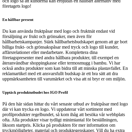
och logo så att kunderna kan erbjudas ett hållbart alternativ med
företagets logo!
En hållbar present
Du kan använda fruktpåsar med logo och fruktnät endast vid
försäljning av frukt och grönsaker, men även för
hållbarhetskampanjer. Stärk hållbarhetsbudskapet genom att ge bort
billiga frukt- och grönsakspåsar med tryck och logo till kunder,
affärsrelationer eller medarbetare. Komplettera dina
företagspresenter med andra hållbara produkter, till exempel en
återanvändbar shoppingkasse eller termosmugg i bambu. Vi har
också andra produkter som kan bidra till att minska plastavfallet. En
reklamartikel med ett ansvarsfullt budskap är ett bra sätt att dra
uppmärksamheten till varumärket och visa att ni bryr er om miljön.
Upptäck produktutbudet hos IGO Profil
På den här sidan hittar du vårt senaste utbud av fruktpåsar med logo
där vi kan trycka en logo. Vi uppdaterar vårt sortiment med
profilprodukter regelbundet, så kom ihåg att besöka vår webbplats
ofta. Alla produkter visar tydligt minimiantal för beställningen,
liksom startpris. Klicka på produkten för mer information om
tryckmöjligheter, material och produktegenskaper. Vill du ha extra