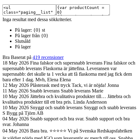
Inga resultat med dessa sökkriterier.
På lager: {0} st
På lager från {0}
Slutsåld
På lager
Bra
Baserat på
419 recensioner
18 May 2026
Fina falskor och supersnabb leverans
Fina falskor och
supersnabb leverans Flaskorna är jättefina. Leveransen var
supersnabb: det skulle ta 1 vecka att få flaskorna med jag fick dem
bara efter 1 dag. Mvh, Elena
Elena
12 May 2026
Plåsterask med tryck
Tack, vi är nöjda!
Jonna
11 May 2026
Snabb leverans
Snabb leverans
Marie
10 May 2026
Jättebra och kvalitativa produkter till…
Jättebra och
kvalitativa produkter till ett bra pris.
Linda Andersson
10 May 2026
Snyggt och snabb leverans
Snyggt och snabb leverans
S Bygg på Tjörn AB
04 May 2026
Snabb support och bra svar.
Snabb support och bra
svar.
Johanna
04 May 2026
Bara bra. ⭐️⭐️⭐️⭐️⭐️
Vi på Svenska Redskapsfabriken
är väldigt nöjda med IGO som leverantör av merch till oss. Snabba