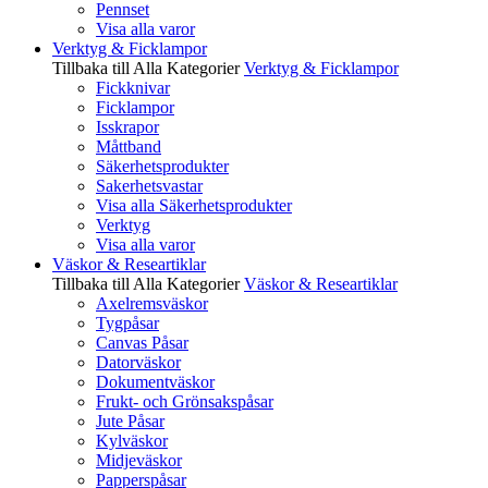
Pennset
Visa alla varor
Verktyg & Ficklampor
Tillbaka till Alla Kategorier
Verktyg & Ficklampor
Fickknivar
Ficklampor
Isskrapor
Måttband
Säkerhetsprodukter
Sakerhetsvastar
Visa alla Säkerhetsprodukter
Verktyg
Visa alla varor
Väskor & Researtiklar
Tillbaka till Alla Kategorier
Väskor & Researtiklar
Axelremsväskor
Tygpåsar
Canvas Påsar
Datorväskor
Dokumentväskor
Frukt- och Grönsakspåsar
Jute Påsar
Kylväskor
Midjeväskor
Papperspåsar