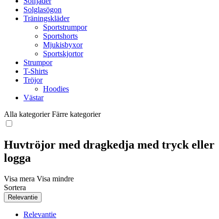
Solfjäder
Solglasögon
Träningskläder
Sportstrumpor
Sportshorts
Mjukisbyxor
Sportskjortor
Strumpor
T-Shirts
Tröjor
Hoodies
Västar
Alla kategorier
Färre kategorier
Huvtröjor med dragkedja med tryck eller
logga
Visa mera
Visa mindre
Sortera
Relevantie
Relevantie