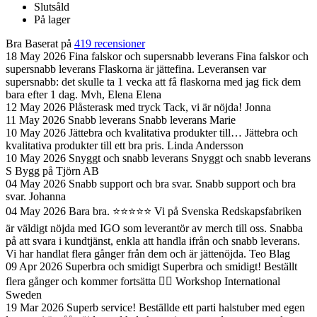
Slutsåld
På lager
Bra
Baserat på
419 recensioner
18 May 2026
Fina falskor och supersnabb leverans
Fina falskor och
supersnabb leverans Flaskorna är jättefina. Leveransen var
supersnabb: det skulle ta 1 vecka att få flaskorna med jag fick dem
bara efter 1 dag. Mvh, Elena
Elena
12 May 2026
Plåsterask med tryck
Tack, vi är nöjda!
Jonna
11 May 2026
Snabb leverans
Snabb leverans
Marie
10 May 2026
Jättebra och kvalitativa produkter till…
Jättebra och
kvalitativa produkter till ett bra pris.
Linda Andersson
10 May 2026
Snyggt och snabb leverans
Snyggt och snabb leverans
S Bygg på Tjörn AB
04 May 2026
Snabb support och bra svar.
Snabb support och bra
svar.
Johanna
04 May 2026
Bara bra. ⭐️⭐️⭐️⭐️⭐️
Vi på Svenska Redskapsfabriken
är väldigt nöjda med IGO som leverantör av merch till oss. Snabba
på att svara i kundtjänst, enkla att handla ifrån och snabb leverans.
Vi har handlat flera gånger från dem och är jättenöjda.
Teo Blag
09 Apr 2026
Superbra och smidigt
Superbra och smidigt! Beställt
flera gånger och kommer fortsätta 👍🏼
Workshop International
Sweden
19 Mar 2026
Superb service!
Beställde ett parti halstuber med egen