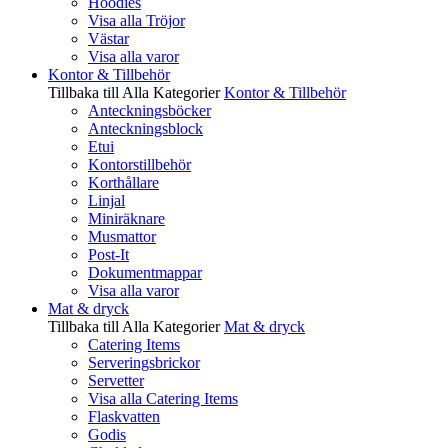
Hoodies
Visa alla Tröjor
Västar
Visa alla varor
Kontor & Tillbehör
Tillbaka till Alla Kategorier
Kontor & Tillbehör
Anteckningsböcker
Anteckningsblock
Etui
Kontorstillbehör
Korthållare
Linjal
Miniräknare
Musmattor
Post-It
Dokumentmappar
Visa alla varor
Mat & dryck
Tillbaka till Alla Kategorier
Mat & dryck
Catering Items
Serveringsbrickor
Servetter
Visa alla Catering Items
Flaskvatten
Godis