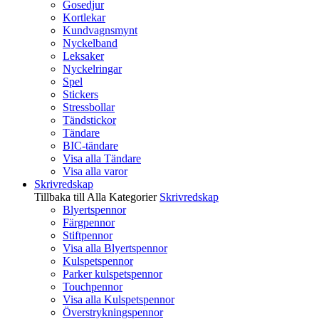
Gosedjur
Kortlekar
Kundvagnsmynt
Nyckelband
Leksaker
Nyckelringar
Spel
Stickers
Stressbollar
Tändstickor
Tändare
BIC-tändare
Visa alla Tändare
Visa alla varor
Skrivredskap
Tillbaka till Alla Kategorier
Skrivredskap
Blyertspennor
Färgpennor
Stiftpennor
Visa alla Blyertspennor
Kulspetspennor
Parker kulspetspennor
Touchpennor
Visa alla Kulspetspennor
Överstrykningspennor