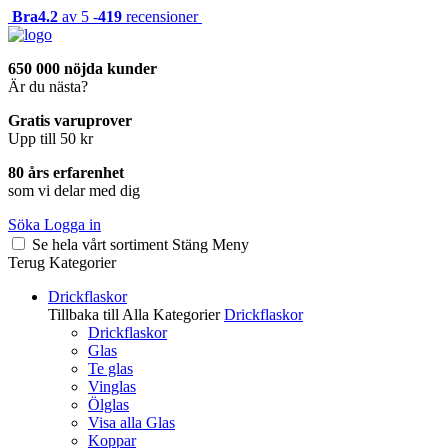
Bra
4.2
av 5 -
419
recensioner
650 000 nöjda kunder
Är du nästa?
Gratis varuprover
Upp till 50 kr
80 års erfarenhet
som vi delar med dig
Söka
Logga in
Se hela vårt sortiment
Stäng
Meny
Terug
Kategorier
Drickflaskor
Tillbaka till Alla Kategorier
Drickflaskor
Drickflaskor
Glas
Te glas
Vinglas
Ölglas
Visa alla Glas
Koppar