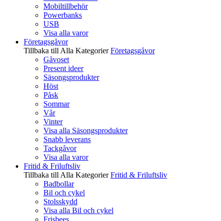
Mobiltillbehör
Powerbanks
USB
Visa alla varor
Företagsgåvor
Tillbaka till Alla Kategorier
Företagsgåvor
Gåvoset
Present ideer
Säsongsprodukter
Höst
Påsk
Sommar
Vår
Vinter
Visa alla Säsongsprodukter
Snabb leverans
Tackgåvor
Visa alla varor
Fritid & Friluftsliv
Tillbaka till Alla Kategorier
Fritid & Friluftsliv
Badbollar
Bil och cykel
Stolsskydd
Visa alla Bil och cykel
Frisbees