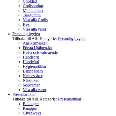
Choklad
Godisburkar
Minttabletter
Tuggummi
Visa alla Godis
Kex
Visa alla varor
Personlig hygien
Tillbaka till Alla Kategorier
Personlig hygien
Ansiktsmasker
Första Hjälpen-kit
Halsa och valmaende
Handsprit
Handvård
Hygienartiklar
Läppbalsam
Neccessärer
Näsdukar
Solkrämer
Visa alla varor
Presentartiklar
Tillbaka till Alla Kategorier
Presentartiklar
Ballonger
Knappar
Giveaways