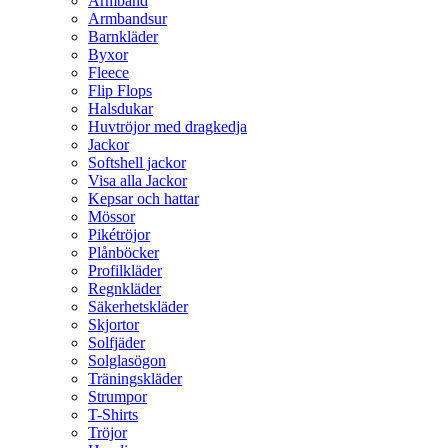
Armband
Armbandsur
Barnkläder
Byxor
Fleece
Flip Flops
Halsdukar
Huvtröjor med dragkedja
Jackor
Softshell jackor
Visa alla Jackor
Kepsar och hattar
Mössor
Pikétröjor
Plånböcker
Profilkläder
Regnkläder
Säkerhetskläder
Skjortor
Solfjäder
Solglasögon
Träningskläder
Strumpor
T-Shirts
Tröjor