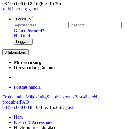
08 505 000 00
8-16 (Fre. 15.30)
Vi hjälper dig gärna!
Logga In
Glömt lösenord?
Ny kund
Logga in
0
Inköpskorg
Min varukorg
Din varukorg är tom
Fortsätt handla
Erbjudanden
Miljövänlig
Snabb leverans
Bästsäljare
Nya
produkter
FAQ
08 505 000 00
8-16 (Fre. 15.30)
E-post
Hem
Kläder & Accessoarer
Huvtröjor med dragkedja