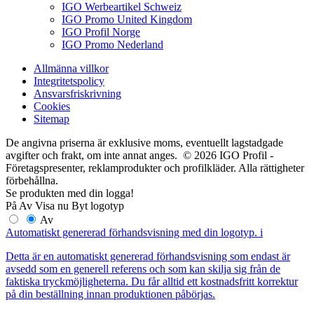
IGO Werbeartikel Schweiz
IGO Promo United Kingdom
IGO Profil Norge
IGO Promo Nederland
Allmänna villkor
Integritetspolicy
Ansvarsfriskrivning
Cookies
Sitemap
De angivna priserna är exklusive moms, eventuellt lagstadgade
avgifter och frakt, om inte annat anges. © 2026 IGO Profil -
Företagspresenter, reklamprodukter och profilkläder. Alla rättigheter
förbehållna.
Se produkten med din logga!
På
Av
Visa nu
Byt logotyp
Av
Automatiskt genererad förhandsvisning med din logotyp.
i
Detta är en automatiskt genererad förhandsvisning som endast är
avsedd som en generell referens och som kan skilja sig från de
faktiska tryckmöjligheterna. Du får alltid ett kostnadsfritt korrektur
på din beställning innan produktionen påbörjas.