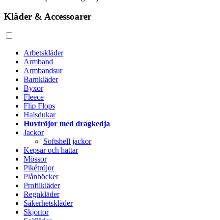
Kläder & Accessoarer
Arbetskläder
Armband
Armbandsur
Barnkläder
Byxor
Fleece
Flip Flops
Halsdukar
Huvtröjor med dragkedja
Jackor
Softshell jackor
Kepsar och hattar
Mössor
Pikétröjor
Plånböcker
Profilkläder
Regnkläder
Säkerhetskläder
Skjortor