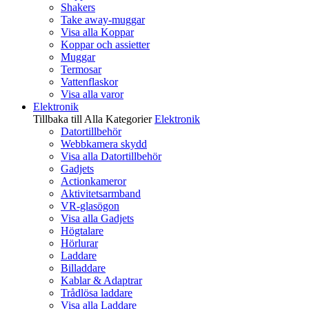
Shakers
Take away-muggar
Visa alla Koppar
Koppar och assietter
Muggar
Termosar
Vattenflaskor
Visa alla varor
Elektronik
Tillbaka till Alla Kategorier
Elektronik
Datortillbehör
Webbkamera skydd
Visa alla Datortillbehör
Gadjets
Actionkameror
Aktivitetsarmband
VR-glasögon
Visa alla Gadjets
Högtalare
Hörlurar
Laddare
Billaddare
Kablar & Adaptrar
Trådlösa laddare
Visa alla Laddare