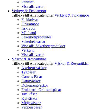
Pennset
Visa alla varor
Verktyg & Ficklampor
Tillbaka till Alla Kategorier
Verktyg & Ficklampor
Fickknivar
Ficklampor
Isskrapor
Måttband
Säkerhetsprodukter
Sakerhetsvastar
Visa alla Säkerhetsprodukter
Verktyg
Visa alla varor
Väskor & Researtiklar
Tillbaka till Alla Kategorier
Väskor & Researtiklar
Axelremsväskor
Tygpåsar
Canvas Påsar
Datorväskor
Dokumentväskor
Frukt- och Grönsakspåsar
Jute Påsar
Kylväskor
Midjeväskor
Papperspåsar