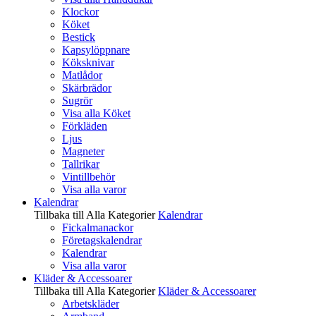
Klockor
Köket
Bestick
Kapsylöppnare
Köksknivar
Matlådor
Skärbrädor
Sugrör
Visa alla Köket
Förkläden
Ljus
Magneter
Tallrikar
Vintillbehör
Visa alla varor
Kalendrar
Tillbaka till Alla Kategorier
Kalendrar
Fickalmanackor
Företagskalendrar
Kalendrar
Visa alla varor
Kläder & Accessoarer
Tillbaka till Alla Kategorier
Kläder & Accessoarer
Arbetskläder