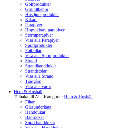
Golfprodukter
Grilltillbehör
Husdjursprodukter
Kikare
Paraplyer
Hopvikbara paraplyer
Stormparaplyer
Visa alla Paraplyer
Sportprodukter
Fotbollar
Visa alla Sportprodukter
Strand
Strandhanddukar
Strandstolar
Visa alla Strand
Trädgård
Visa alla varor
Hem & Hushåll
Tillbaka till Alla Kategorier
Hem & Hushåll
Filtar
Glasunderlägg
Handdukar
Badrockar
Sport handdukar
Visa alla Handdukar