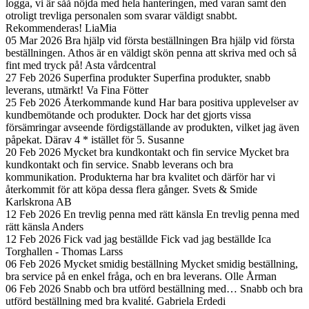
logga, vi är såå nöjda med hela hanteringen, med varan samt den
otroligt trevliga personalen som svarar väldigt snabbt.
Rekommenderas!
LiaMia
05 Mar 2026
Bra hjälp vid första beställningen
Bra hjälp vid första
beställningen. Athos är en väldigt skön penna att skriva med och så
fint med tryck på!
Asta vårdcentral
27 Feb 2026
Superfina produkter
Superfina produkter, snabb
leverans, utmärkt!
Va Fina Fötter
25 Feb 2026
Återkommande kund
Har bara positiva upplevelser av
kundbemötande och produkter. Dock har det gjorts vissa
försämringar avseende fördigställande av produkten, vilket jag även
påpekat. Därav 4 * istället för 5.
Susanne
20 Feb 2026
Mycket bra kundkontakt och fin service
Mycket bra
kundkontakt och fin service. Snabb leverans och bra
kommunikation. Produkterna har bra kvalitet och därför har vi
återkommit för att köpa dessa flera gånger.
Svets & Smide
Karlskrona AB
12 Feb 2026
En trevlig penna med rätt känsla
En trevlig penna med
rätt känsla
Anders
12 Feb 2026
Fick vad jag beställde
Fick vad jag beställde
Ica
Torghallen - Thomas Larss
06 Feb 2026
Mycket smidig beställning
Mycket smidig beställning,
bra service på en enkel fråga, och en bra leverans.
Olle Årman
06 Feb 2026
Snabb och bra utförd beställning med…
Snabb och bra
utförd beställning med bra kvalité.
Gabriela Erdedi