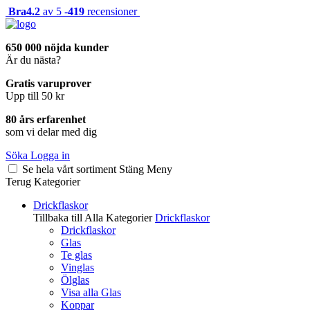
Bra
4.2
av 5 -
419
recensioner
650 000 nöjda kunder
Är du nästa?
Gratis varuprover
Upp till 50 kr
80 års erfarenhet
som vi delar med dig
Söka
Logga in
Se hela vårt sortiment
Stäng
Meny
Terug
Kategorier
Drickflaskor
Tillbaka till Alla Kategorier
Drickflaskor
Drickflaskor
Glas
Te glas
Vinglas
Ölglas
Visa alla Glas
Koppar