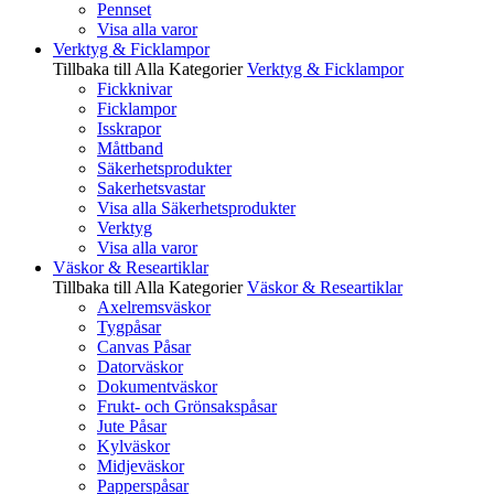
Pennset
Visa alla varor
Verktyg & Ficklampor
Tillbaka till Alla Kategorier
Verktyg & Ficklampor
Fickknivar
Ficklampor
Isskrapor
Måttband
Säkerhetsprodukter
Sakerhetsvastar
Visa alla Säkerhetsprodukter
Verktyg
Visa alla varor
Väskor & Researtiklar
Tillbaka till Alla Kategorier
Väskor & Researtiklar
Axelremsväskor
Tygpåsar
Canvas Påsar
Datorväskor
Dokumentväskor
Frukt- och Grönsakspåsar
Jute Påsar
Kylväskor
Midjeväskor
Papperspåsar