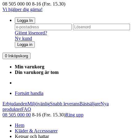
08 505 000 00
8-16 (Fre. 15.30)
Vi hjälper dig gärna!
Logga In
Glömt lösenord?
Ny kund
Logga in
0
Inköpskorg
Min varukorg
Din varukorg är tom
Fortsätt handla
Erbjudanden
Miljövänlig
Snabb leverans
Bästsäljare
Nya
produkter
FAQ
08 505 000 00
8-16 (Fre. 15.30)
Ring upp
Hem
Kläder & Accessoarer
Kepsar och hattar