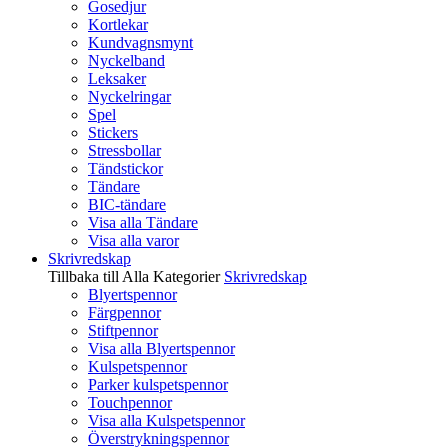
Gosedjur
Kortlekar
Kundvagnsmynt
Nyckelband
Leksaker
Nyckelringar
Spel
Stickers
Stressbollar
Tändstickor
Tändare
BIC-tändare
Visa alla Tändare
Visa alla varor
Skrivredskap
Tillbaka till Alla Kategorier
Skrivredskap
Blyertspennor
Färgpennor
Stiftpennor
Visa alla Blyertspennor
Kulspetspennor
Parker kulspetspennor
Touchpennor
Visa alla Kulspetspennor
Överstrykningspennor