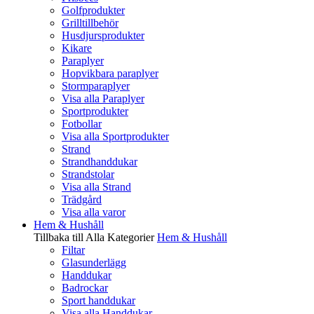
Golfprodukter
Grilltillbehör
Husdjursprodukter
Kikare
Paraplyer
Hopvikbara paraplyer
Stormparaplyer
Visa alla Paraplyer
Sportprodukter
Fotbollar
Visa alla Sportprodukter
Strand
Strandhanddukar
Strandstolar
Visa alla Strand
Trädgård
Visa alla varor
Hem & Hushåll
Tillbaka till Alla Kategorier
Hem & Hushåll
Filtar
Glasunderlägg
Handdukar
Badrockar
Sport handdukar
Visa alla Handdukar