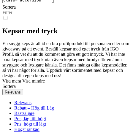
Sortera
Filter
Kepsar med tryck
En snygg keps är alltid en bra profilprodukt till personalen eller som
giveaway på ett event. Beställ kepsar med eget tryck från IGO
Profil, så vet du att du kommet att göra ett gott intryck. Vi har inte
bara kepsar med tryck utan även kepsar med brodyr för en ännu
snyggare och lyxigare känsla. Det finns många olika kepsmodeller,
så vi har något för alla. Upptäck vårt sortimentet med kepsar och
designa din egen keps med oss!
Visa mera
Visa mindre
Sortera
Relevans
Relevans
Rabatt – Hög till Låg
Bästsäljare
Pris, lågt till högt
Pris, högt till lågt
Högst rankad