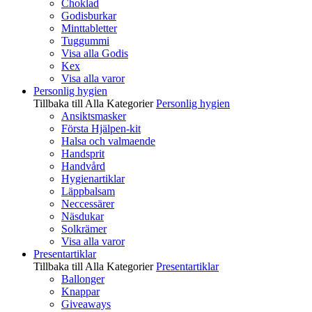
Choklad
Godisburkar
Minttabletter
Tuggummi
Visa alla Godis
Kex
Visa alla varor
Personlig hygien
Tillbaka till Alla Kategorier
Personlig hygien
Ansiktsmasker
Första Hjälpen-kit
Halsa och valmaende
Handsprit
Handvård
Hygienartiklar
Läppbalsam
Neccessärer
Näsdukar
Solkrämer
Visa alla varor
Presentartiklar
Tillbaka till Alla Kategorier
Presentartiklar
Ballonger
Knappar
Giveaways