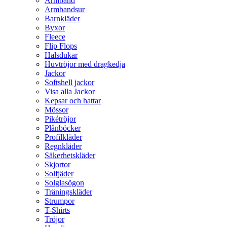
Armband
Armbandsur
Barnkläder
Byxor
Fleece
Flip Flops
Halsdukar
Huvtröjor med dragkedja
Jackor
Softshell jackor
Visa alla Jackor
Kepsar och hattar
Mössor
Pikétröjor
Plånböcker
Profilkläder
Regnkläder
Säkerhetskläder
Skjortor
Solfjäder
Solglasögon
Träningskläder
Strumpor
T-Shirts
Tröjor