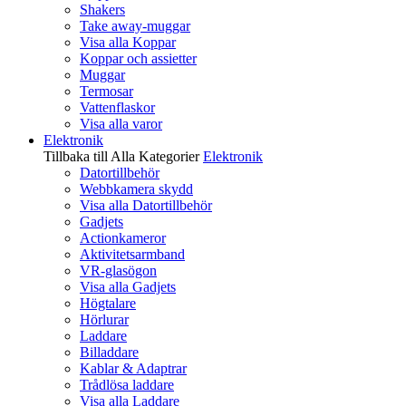
Shakers
Take away-muggar
Visa alla Koppar
Koppar och assietter
Muggar
Termosar
Vattenflaskor
Visa alla varor
Elektronik
Tillbaka till Alla Kategorier
Elektronik
Datortillbehör
Webbkamera skydd
Visa alla Datortillbehör
Gadjets
Actionkameror
Aktivitetsarmband
VR-glasögon
Visa alla Gadjets
Högtalare
Hörlurar
Laddare
Billaddare
Kablar & Adaptrar
Trådlösa laddare
Visa alla Laddare