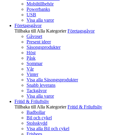
Mobiltillbehör
Powerbanks
USB
Visa alla varor
Företagsgåvor
Tillbaka till Alla Kategorier
Företagsgåvor
Gåvoset
Present ideer
Säsongsprodukter
Höst
Påsk
Sommar
Vår
Vinter
Visa alla Säsongsprodukter
Snabb leverans
Tackgåvor
Visa alla varor
Fritid & Friluftsliv
Tillbaka till Alla Kategorier
Fritid & Friluftsliv
Badbollar
Bil och cykel
Stolsskydd
Visa alla Bil och cykel
Frisbees