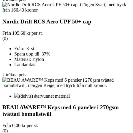
Nordic Drift RCS Aero UPF 50+ cap
Från
105,68 kr
per st.
(0)
Från: 3 st
Spara upp till 37%
Material: nylon
Laddar data
Uträkna pris
(delvis) återvunnet material
BEAU AWARE™ Keps med 6 paneler i 270gsm
tvättad bomullstwill
Från
0,00 kr
per st.
(0)