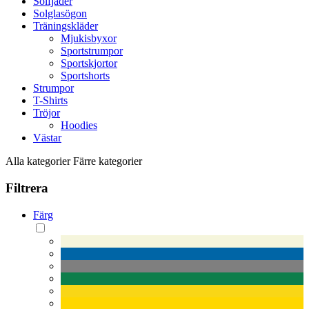
Solfjäder
Solglasögon
Träningskläder
Mjukisbyxor
Sportstrumpor
Sportskjortor
Sportshorts
Strumpor
T-Shirts
Tröjor
Hoodies
Västar
Alla kategorier
Färre kategorier
Filtrera
Färg