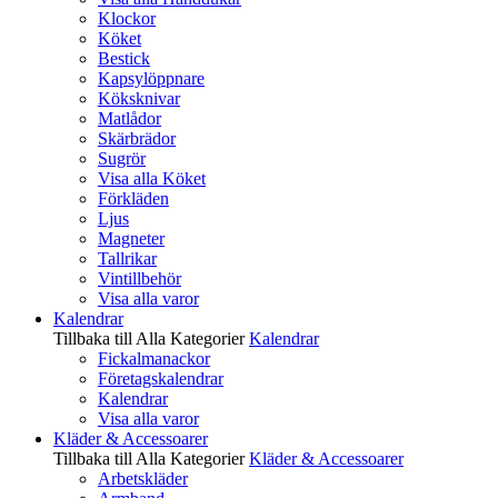
Klockor
Köket
Bestick
Kapsylöppnare
Köksknivar
Matlådor
Skärbrädor
Sugrör
Visa alla Köket
Förkläden
Ljus
Magneter
Tallrikar
Vintillbehör
Visa alla varor
Kalendrar
Tillbaka till Alla Kategorier
Kalendrar
Fickalmanackor
Företagskalendrar
Kalendrar
Visa alla varor
Kläder & Accessoarer
Tillbaka till Alla Kategorier
Kläder & Accessoarer
Arbetskläder