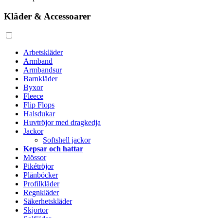
Kläder & Accessoarer
Arbetskläder
Armband
Armbandsur
Barnkläder
Byxor
Fleece
Flip Flops
Halsdukar
Huvtröjor med dragkedja
Jackor
Softshell jackor
Kepsar och hattar
Mössor
Pikétröjor
Plånböcker
Profilkläder
Regnkläder
Säkerhetskläder
Skjortor