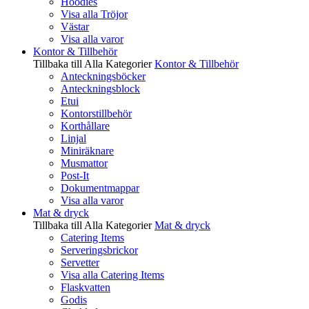
Hoodies
Visa alla Tröjor
Västar
Visa alla varor
Kontor & Tillbehör
Tillbaka till Alla Kategorier
Kontor & Tillbehör
Anteckningsböcker
Anteckningsblock
Etui
Kontorstillbehör
Korthållare
Linjal
Miniräknare
Musmattor
Post-It
Dokumentmappar
Visa alla varor
Mat & dryck
Tillbaka till Alla Kategorier
Mat & dryck
Catering Items
Serveringsbrickor
Servetter
Visa alla Catering Items
Flaskvatten
Godis