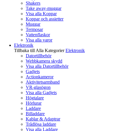
Shakers
Take away-muggar
Visa alla Koppar
Koppar och assietter
Muggar
Termosar
Vattenflaskor
Visa alla varor
Elektronik
Tillbaka till Alla Kategorier
Elektronik
Datortillbehör
Webbkamera skydd
Visa alla Datortillbehör
Gadjets
Actionkameror
Aktivitetsarmband
VR-glasögon
Visa alla Gadjets
Högtalare
Hörlurar
Laddare
Billaddare
Kablar & Adaptrar
Trådlösa laddare
Visa alla Laddare