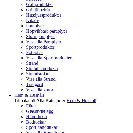
Golfprodukter
Grilltillbehör
Husdjursprodukter
Kikare
Paraplyer
Hopvikbara paraplyer
Stormparaplyer
Visa alla Paraplyer
Sportprodukter
Fotbollar
Visa alla Sportprodukter
Strand
Strandhanddukar
Strandstolar
Visa alla Strand
Trädgård
Visa alla varor
Hem & Hushåll
Tillbaka till Alla Kategorier
Hem & Hushåll
Filtar
Glasunderlägg
Handdukar
Badrockar
Sport handdukar
Visa alla Handdukar