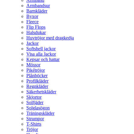
Armband
Armbandsur
Barnkläder
Byxor
Fleece
Flip Flops
Halsdukar
Huvtröjor med dragkedja
Jackor
Softshell jackor
Visa alla Jackor
Kepsar och hattar
Mössor
Pikétröjor
Plånböcker
Profilkläder
Regnkläder
Säkerhetskläder
Skjortor
Solfjäder
Solglasögon
Träningskläder
Strumpor
T-Shirts
Tröjor