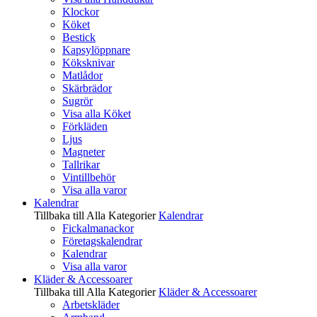
Klockor
Köket
Bestick
Kapsylöppnare
Köksknivar
Matlådor
Skärbrädor
Sugrör
Visa alla Köket
Förkläden
Ljus
Magneter
Tallrikar
Vintillbehör
Visa alla varor
Kalendrar
Tillbaka till Alla Kategorier
Kalendrar
Fickalmanackor
Företagskalendrar
Kalendrar
Visa alla varor
Kläder & Accessoarer
Tillbaka till Alla Kategorier
Kläder & Accessoarer
Arbetskläder