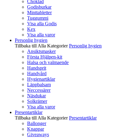
Choklad
Godisburkar
Minttabletter
Tuggummi
Visa alla Godis
Kex
Visa alla varor
Personlig hygien
Tillbaka till Alla Kategorier
Personlig hygien
Ansiktsmasker
Första Hjälpen-kit
Halsa och valmaende
Handsprit
Handvård
Hygienartiklar
Läppbalsam
Neccessärer
Näsdukar
Solkrämer
Visa alla varor
Presentartiklar
Tillbaka till Alla Kategorier
Presentartiklar
Ballonger
Knappar
Giveaways