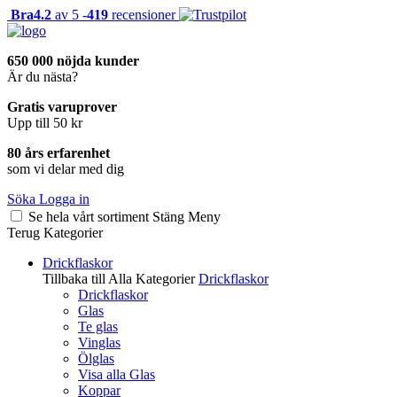
Bra
4.2
av 5 -
419
recensioner
650 000 nöjda kunder
Är du nästa?
Gratis varuprover
Upp till 50 kr
80 års erfarenhet
som vi delar med dig
Söka
Logga in
Se hela vårt sortiment
Stäng
Meny
Terug
Kategorier
Drickflaskor
Tillbaka till Alla Kategorier
Drickflaskor
Drickflaskor
Glas
Te glas
Vinglas
Ölglas
Visa alla Glas
Koppar