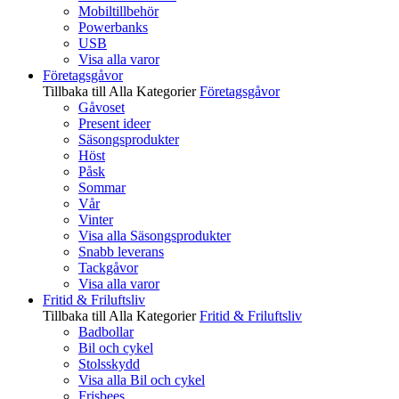
Mobiltillbehör
Powerbanks
USB
Visa alla varor
Företagsgåvor
Tillbaka till Alla Kategorier
Företagsgåvor
Gåvoset
Present ideer
Säsongsprodukter
Höst
Påsk
Sommar
Vår
Vinter
Visa alla Säsongsprodukter
Snabb leverans
Tackgåvor
Visa alla varor
Fritid & Friluftsliv
Tillbaka till Alla Kategorier
Fritid & Friluftsliv
Badbollar
Bil och cykel
Stolsskydd
Visa alla Bil och cykel
Frisbees