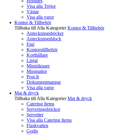
Hoodies
Visa alla Tröjor
Västar
Visa alla varor
Kontor & Tillbehör
Tillbaka till Alla Kategorier
Kontor & Tillbehör
Anteckningsböcker
Anteckningsblock
Etui
Kontorstillbehör
Korthållare
Linjal
Miniräknare
Musmattor
Post-It
Dokumentmappar
Visa alla varor
Mat & dryck
Tillbaka till Alla Kategorier
Mat & dryck
Catering Items
Serveringsbrickor
Servetter
Visa alla Catering Items
Flaskvatten
Godis