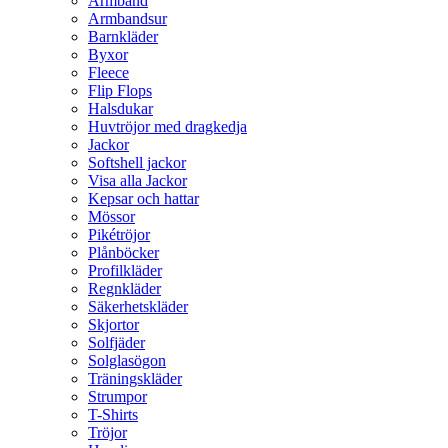
Armband
Armbandsur
Barnkläder
Byxor
Fleece
Flip Flops
Halsdukar
Huvtröjor med dragkedja
Jackor
Softshell jackor
Visa alla Jackor
Kepsar och hattar
Mössor
Pikétröjor
Plånböcker
Profilkläder
Regnkläder
Säkerhetskläder
Skjortor
Solfjäder
Solglasögon
Träningskläder
Strumpor
T-Shirts
Tröjor