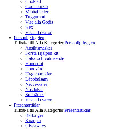
Choklad
Godisburkar
Minttabletter
Tuggummi
Visa alla Godis
Kex
Visa alla varor
Personlig hygien
Tillbaka till Alla Kategorier
Personlig hygien
Ansiktsmasker
Första Hjälpen-kit
Halsa och valmaende
Handsprit
Handvård
Hygienartiklar
Läppbalsam
Neccessärer
Näsdukar
Solkrämer
Visa alla varor
Presentartiklar
Tillbaka till Alla Kategorier
Presentartiklar
Ballonger
Knappar
Giveaways