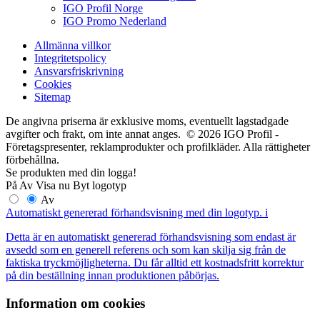
IGO Profil Norge
IGO Promo Nederland
Allmänna villkor
Integritetspolicy
Ansvarsfriskrivning
Cookies
Sitemap
De angivna priserna är exklusive moms, eventuellt lagstadgade
avgifter och frakt, om inte annat anges. © 2026 IGO Profil -
Företagspresenter, reklamprodukter och profilkläder. Alla rättigheter
förbehållna.
Se produkten med din logga!
På
Av
Visa nu
Byt logotyp
Av
Automatiskt genererad förhandsvisning med din logotyp.
i
Detta är en automatiskt genererad förhandsvisning som endast är
avsedd som en generell referens och som kan skilja sig från de
faktiska tryckmöjligheterna. Du får alltid ett kostnadsfritt korrektur
på din beställning innan produktionen påbörjas.
Information om cookies