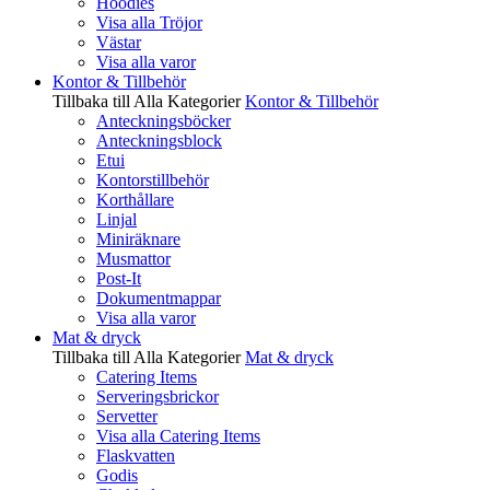
Hoodies
Visa alla Tröjor
Västar
Visa alla varor
Kontor & Tillbehör
Tillbaka till Alla Kategorier
Kontor & Tillbehör
Anteckningsböcker
Anteckningsblock
Etui
Kontorstillbehör
Korthållare
Linjal
Miniräknare
Musmattor
Post-It
Dokumentmappar
Visa alla varor
Mat & dryck
Tillbaka till Alla Kategorier
Mat & dryck
Catering Items
Serveringsbrickor
Servetter
Visa alla Catering Items
Flaskvatten
Godis