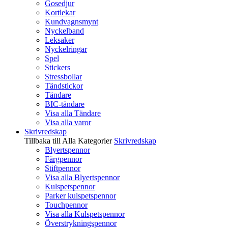
Gosedjur
Kortlekar
Kundvagnsmynt
Nyckelband
Leksaker
Nyckelringar
Spel
Stickers
Stressbollar
Tändstickor
Tändare
BIC-tändare
Visa alla Tändare
Visa alla varor
Skrivredskap
Tillbaka till Alla Kategorier
Skrivredskap
Blyertspennor
Färgpennor
Stiftpennor
Visa alla Blyertspennor
Kulspetspennor
Parker kulspetspennor
Touchpennor
Visa alla Kulspetspennor
Överstrykningspennor