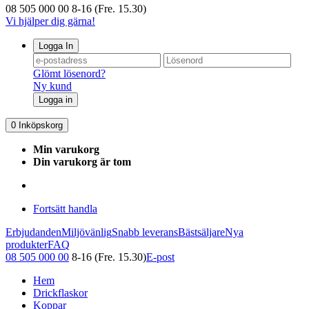
08 505 000 00
8-16 (Fre. 15.30)
Vi hjälper dig gärna!
Logga In
Glömt lösenord?
Ny kund
Logga in
0
Inköpskorg
Min varukorg
Din varukorg är tom
Fortsätt handla
Erbjudanden
Miljövänlig
Snabb leverans
Bästsäljare
Nya
produkter
FAQ
08 505 000 00
8-16 (Fre. 15.30)
E-post
Hem
Drickflaskor
Koppar