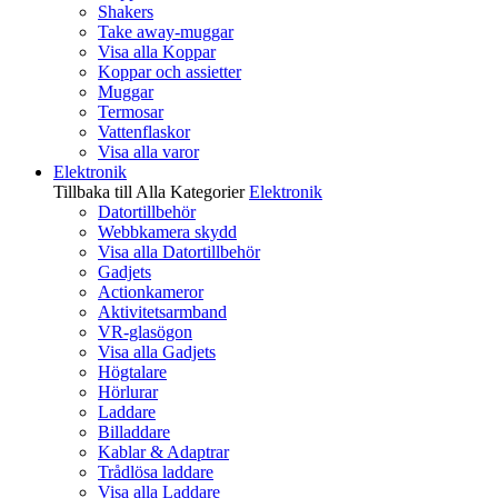
Shakers
Take away-muggar
Visa alla Koppar
Koppar och assietter
Muggar
Termosar
Vattenflaskor
Visa alla varor
Elektronik
Tillbaka till Alla Kategorier
Elektronik
Datortillbehör
Webbkamera skydd
Visa alla Datortillbehör
Gadjets
Actionkameror
Aktivitetsarmband
VR-glasögon
Visa alla Gadjets
Högtalare
Hörlurar
Laddare
Billaddare
Kablar & Adaptrar
Trådlösa laddare
Visa alla Laddare