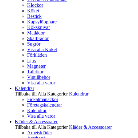
Klockor
Köket
Bestick
Kapsylöppnare
Köksknivar
Matlådor
Skärbrädor
Sugrör
Visa alla Köket
Förkläden
Ljus
Magneter
Tallrikar
Vintillbehör
Visa alla varor
Kalendrar
Tillbaka till Alla Kategorier
Kalendrar
Fickalmanackor
Företagskalendrar
Kalendrar
Visa alla varor
Kläder & Accessoarer
Tillbaka till Alla Kategorier
Kläder & Accessoarer
Arbetskläder