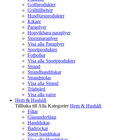
Golfprodukter
Grilltillbehör
Husdjursprodukter
Kikare
Paraplyer
Hopvikbara paraplyer
Stormparaplyer
Visa alla Paraplyer
Sportprodukter
Fotbollar
Visa alla Sportprodukter
Strand
Strandhanddukar
Strandstolar
Visa alla Strand
Trädgård
Visa alla varor
Hem & Hushåll
Tillbaka till Alla Kategorier
Hem & Hushåll
Filtar
Glasunderlägg
Handdukar
Badrockar
Sport handdukar
Visa alla Handdukar