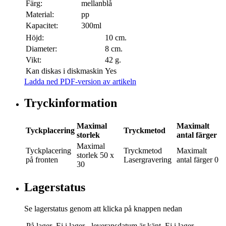
Färg:
mellanblå
Material:
pp
Kapacitet:
300ml
Höjd:
10 cm.
Diameter:
8 cm.
Vikt:
42 g.
Kan diskas i diskmaskin
Yes
Ladda ned PDF-version av artikeln
Tryckinformation
Maximal
Maximalt
Tyckplacering
Tryckmetod
storlek
antal färger
Maximal
Tyckplacering
Tryckmetod
Maximalt
storlek
50 x
på fronten
Lasergravering
antal färger
0
30
Lagerstatus
Se lagerstatus genom att klicka på knappen nedan
På lager
Ej i lager - leveransdatum är känt
Ej i lager -