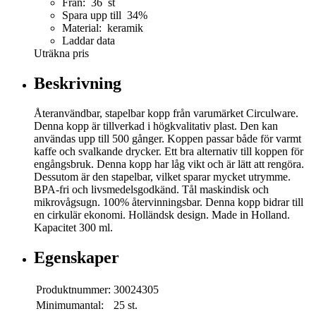
Från: 36 st
Spara upp till 34%
Material: keramik
Laddar data
Uträkna pris
Beskrivning
Återanvändbar, stapelbar kopp från varumärket Circulware.
Denna kopp är tillverkad i högkvalitativ plast. Den kan
användas upp till 500 gånger. Koppen passar både för varmt
kaffe och svalkande drycker. Ett bra alternativ till koppen för
engångsbruk. Denna kopp har låg vikt och är lätt att rengöra.
Dessutom är den stapelbar, vilket sparar mycket utrymme.
BPA-fri och livsmedelsgodkänd. Tål maskindisk och
mikrovågsugn. 100% återvinningsbar. Denna kopp bidrar till
en cirkulär ekonomi. Holländsk design. Made in Holland.
Kapacitet 300 ml.
Egenskaper
Produktnummer:
30024305
Minimumantal:
25 st.