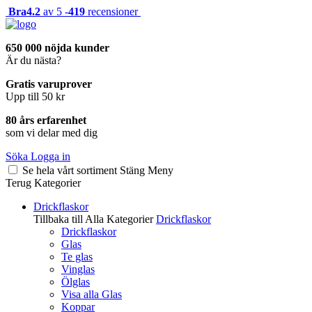
Bra
4.2
av 5 -
419
recensioner
650 000 nöjda kunder
Är du nästa?
Gratis varuprover
Upp till 50 kr
80 års erfarenhet
som vi delar med dig
Söka
Logga in
Se hela vårt sortiment
Stäng
Meny
Terug
Kategorier
Drickflaskor
Tillbaka till Alla Kategorier
Drickflaskor
Drickflaskor
Glas
Te glas
Vinglas
Ölglas
Visa alla Glas
Koppar