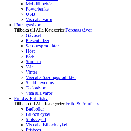
Mobiltillbehör
Powerbanks
USB
Visa alla varor
Företagsgåvor
Tillbaka till Alla Kategorier
Företagsgåvor
Gåvoset
Present ideer
Säsongsprodukter
Höst
Påsk
Sommar
Vår
Vinter
Visa alla Säsongsprodukter
Snabb leverans
Tackgåvor
Visa alla varor
Fritid & Friluftsliv
Tillbaka till Alla Kategorier
Fritid & Friluftsliv
Badbollar
Bil och cykel
Stolsskydd
Visa alla Bil och cykel
Frisbees