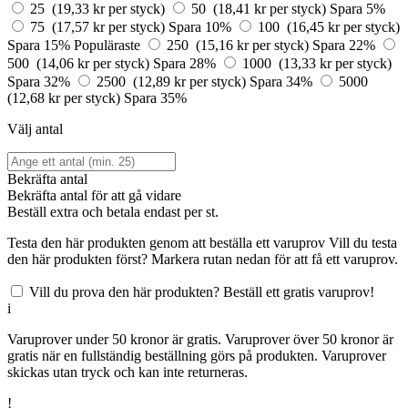
25 (19,33 kr per styck)
50 (18,41 kr per styck)
Spara 5%
75 (17,57 kr per styck)
Spara 10%
100 (16,45 kr per styck)
Spara 15%
Populäraste
250 (15,16 kr per styck)
Spara 22%
500 (14,06 kr per styck)
Spara 28%
1000 (13,33 kr per styck)
Spara 32%
2500 (12,89 kr per styck)
Spara 34%
5000
(12,68 kr per styck)
Spara 35%
Välj antal
Bekräfta antal
Bekräfta antal för att gå vidare
Beställ
extra och betala endast
per st.
Testa den här produkten genom att beställa ett varuprov
Vill du testa
den här produkten först? Markera rutan nedan för att få ett varuprov.
Vill du prova den här produkten? Beställ ett gratis varuprov!
i
Varuprover under 50 kronor är gratis. Varuprover över 50 kronor är
gratis när en fullständig beställning görs på produkten. Varuprover
skickas utan tryck och kan inte returneras.
!