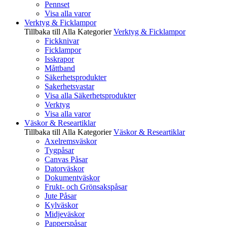
Pennset
Visa alla varor
Verktyg & Ficklampor
Tillbaka till Alla Kategorier
Verktyg & Ficklampor
Fickknivar
Ficklampor
Isskrapor
Måttband
Säkerhetsprodukter
Sakerhetsvastar
Visa alla Säkerhetsprodukter
Verktyg
Visa alla varor
Väskor & Researtiklar
Tillbaka till Alla Kategorier
Väskor & Researtiklar
Axelremsväskor
Tygpåsar
Canvas Påsar
Datorväskor
Dokumentväskor
Frukt- och Grönsakspåsar
Jute Påsar
Kylväskor
Midjeväskor
Papperspåsar