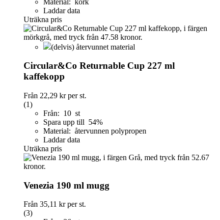
Material: kork
Laddar data
Uträkna pris
(delvis) återvunnet material
Circular&Co Returnable Cup 227 ml
kaffekopp
Från
22,29 kr
per st.
(1)
Från: 10 st
Spara upp till 54%
Material: återvunnen polypropen
Laddar data
Uträkna pris
Venezia 190 ml mugg
Från
35,11 kr
per st.
(3)