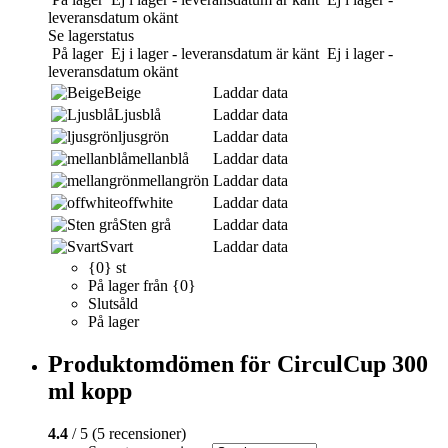
leveransdatum okänt
Se lagerstatus
På lager
Ej i lager - leveransdatum är känt
Ej i lager -
leveransdatum okänt
Beige
Laddar data
Ljusblå
Laddar data
ljusgrön
Laddar data
mellanblå
Laddar data
mellangrön
Laddar data
offwhite
Laddar data
Sten grå
Laddar data
Svart
Laddar data
{0} st
På lager från {0}
Slutsåld
På lager
Produktomdömen för CirculCup 300
ml kopp
4.4
/ 5 (5 recensioner)