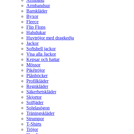
Armband
Armbandsur
Barnkläder
Byxor
Fleece
Flip Flops
Halsdukar
Huvtröjor med dragkedja
Jackor
Softshell jackor
Visa alla Jackor
Kepsar och hattar
Mössor
Pikétröjor
Plånböcker
Profilkläder
Regnkläder
Säkerhetskläder
Skjortor
Solfjäder
Solglasögon
Träningskläder
Strumpor
T-Shirts
Tröjor