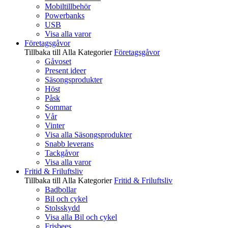
Mobiltillbehör
Powerbanks
USB
Visa alla varor
Företagsgåvor
Tillbaka till Alla Kategorier
Företagsgåvor
Gåvoset
Present ideer
Säsongsprodukter
Höst
Påsk
Sommar
Vår
Vinter
Visa alla Säsongsprodukter
Snabb leverans
Tackgåvor
Visa alla varor
Fritid & Friluftsliv
Tillbaka till Alla Kategorier
Fritid & Friluftsliv
Badbollar
Bil och cykel
Stolsskydd
Visa alla Bil och cykel
Frisbees