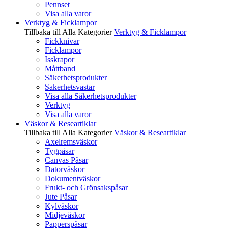
Pennset
Visa alla varor
Verktyg & Ficklampor
Tillbaka till Alla Kategorier
Verktyg & Ficklampor
Fickknivar
Ficklampor
Isskrapor
Måttband
Säkerhetsprodukter
Sakerhetsvastar
Visa alla Säkerhetsprodukter
Verktyg
Visa alla varor
Väskor & Researtiklar
Tillbaka till Alla Kategorier
Väskor & Researtiklar
Axelremsväskor
Tygpåsar
Canvas Påsar
Datorväskor
Dokumentväskor
Frukt- och Grönsakspåsar
Jute Påsar
Kylväskor
Midjeväskor
Papperspåsar