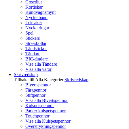
Gosedjur
Kortlekar
Kundvagnsmynt
Nyckelband
Leksaker
Nyckelringar
Spel
Stickers
Stressbollar
Tändstickor
Tändare
BIC-tändare
Visa alla Tändare
Visa alla varor
Skrivredskap
Tillbaka till Alla Kategorier
Skrivredskap
Blyertspennor
Färgpennor
Stiftpennor
Visa alla Blyertspennor
Kulspetspennor
Parker kulspetspennor
Touchpennor
Visa alla Kulspetspennor
Överstrykningspennor