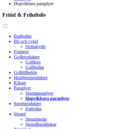
Hopvikbara paraplyer
Fritid & Friluftsliv
Badbollar
Bil och cykel
Stolsskydd
Frisbees
Golfprodukter
Golftees
Golfbollar
Grilltillbehör
Husdjursprodukter
Kikare
Paraplyer
Stormparaplyer
Hopvikbara paraplyer
Sportprodukter
Fotbollar
Strand
Strandstolar
Strandhanddukar