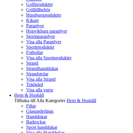
Golfprodukter
Grilltillbehör
Husdjursprodukter
Kikare
Paraplyer
Hopvikbara paraplyer
Stormparaplyer
Visa alla Paraplyer
Sportprodukter
Fotbollar
Visa alla Sportprodukter
Strand
Strandhanddukar
Strandstolar
Visa alla Strand
Trädgård
Visa alla varor
Hem & Hushåll
Tillbaka till Alla Kategorier
Hem & Hushåll
Filtar
Glasunderlägg
Handdukar
Badrockar
Sport handdukar
Visa alla Handdukar