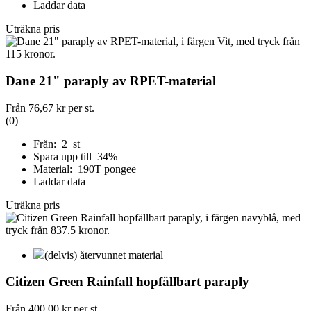
Laddar data
Uträkna pris
Dane 21" paraply av RPET-material
Från
76,67 kr
per st.
(0)
Från: 2 st
Spara upp till 34%
Material: 190T pongee
Laddar data
Uträkna pris
(delvis) återvunnet material
Citizen Green Rainfall hopfällbart paraply
Från
400,00 kr
per st.