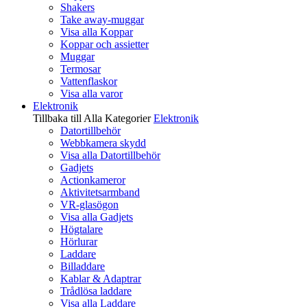
Shakers
Take away-muggar
Visa alla Koppar
Koppar och assietter
Muggar
Termosar
Vattenflaskor
Visa alla varor
Elektronik
Tillbaka till Alla Kategorier
Elektronik
Datortillbehör
Webbkamera skydd
Visa alla Datortillbehör
Gadjets
Actionkameror
Aktivitetsarmband
VR-glasögon
Visa alla Gadjets
Högtalare
Hörlurar
Laddare
Billaddare
Kablar & Adaptrar
Trådlösa laddare
Visa alla Laddare