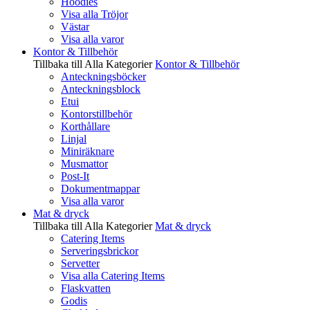
Hoodies
Visa alla Tröjor
Västar
Visa alla varor
Kontor & Tillbehör
Tillbaka till Alla Kategorier
Kontor & Tillbehör
Anteckningsböcker
Anteckningsblock
Etui
Kontorstillbehör
Korthållare
Linjal
Miniräknare
Musmattor
Post-It
Dokumentmappar
Visa alla varor
Mat & dryck
Tillbaka till Alla Kategorier
Mat & dryck
Catering Items
Serveringsbrickor
Servetter
Visa alla Catering Items
Flaskvatten
Godis