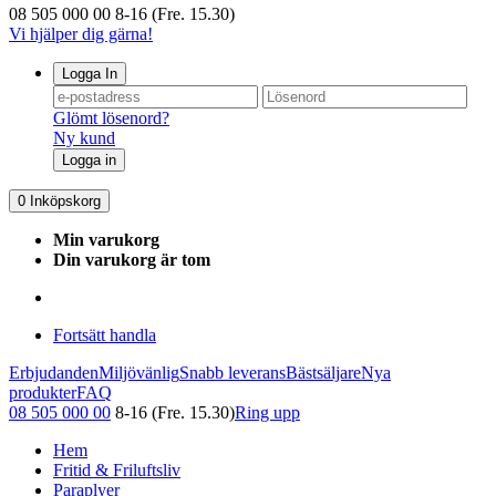
08 505 000 00
8-16 (Fre. 15.30)
Vi hjälper dig gärna!
Logga In
Glömt lösenord?
Ny kund
Logga in
0
Inköpskorg
Min varukorg
Din varukorg är tom
Fortsätt handla
Erbjudanden
Miljövänlig
Snabb leverans
Bästsäljare
Nya
produkter
FAQ
08 505 000 00
8-16 (Fre. 15.30)
Ring upp
Hem
Fritid & Friluftsliv
Paraplyer