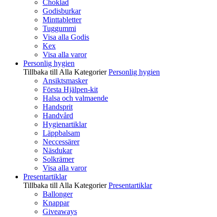
Choklad
Godisburkar
Minttabletter
Tuggummi
Visa alla Godis
Kex
Visa alla varor
Personlig hygien
Tillbaka till Alla Kategorier
Personlig hygien
Ansiktsmasker
Första Hjälpen-kit
Halsa och valmaende
Handsprit
Handvård
Hygienartiklar
Läppbalsam
Neccessärer
Näsdukar
Solkrämer
Visa alla varor
Presentartiklar
Tillbaka till Alla Kategorier
Presentartiklar
Ballonger
Knappar
Giveaways