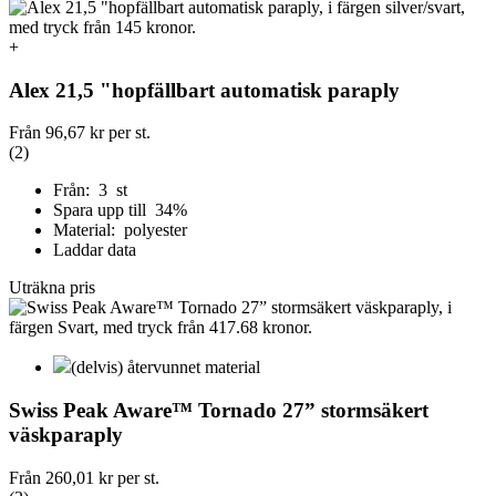
+
Alex 21,5 "hopfällbart automatisk paraply
Från
96,67 kr
per st.
(2)
Från: 3 st
Spara upp till 34%
Material: polyester
Laddar data
Uträkna pris
(delvis) återvunnet material
Swiss Peak Aware™ Tornado 27” stormsäkert
väskparaply
Från
260,01 kr
per st.