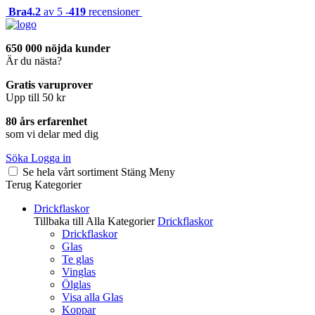
Bra
4.2
av 5 -
419
recensioner
650 000 nöjda kunder
Är du nästa?
Gratis varuprover
Upp till 50 kr
80 års erfarenhet
som vi delar med dig
Söka
Logga in
Se hela vårt sortiment
Stäng
Meny
Terug
Kategorier
Drickflaskor
Tillbaka till Alla Kategorier
Drickflaskor
Drickflaskor
Glas
Te glas
Vinglas
Ölglas
Visa alla Glas
Koppar