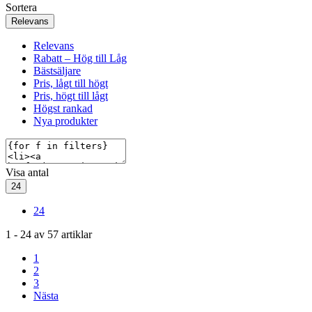
Sortera
Relevans
Relevans
Rabatt – Hög till Låg
Bästsäljare
Pris, lågt till högt
Pris, högt till lågt
Högst rankad
Nya produkter
Visa antal
24
24
1
-
24
av
57
artiklar
1
2
3
Nästa