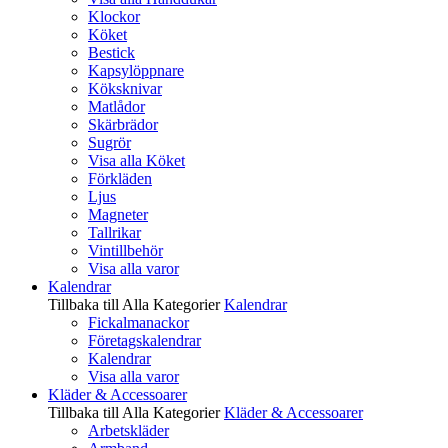
Klockor
Köket
Bestick
Kapsylöppnare
Köksknivar
Matlådor
Skärbrädor
Sugrör
Visa alla Köket
Förkläden
Ljus
Magneter
Tallrikar
Vintillbehör
Visa alla varor
Kalendrar
Tillbaka till Alla Kategorier
Kalendrar
Fickalmanackor
Företagskalendrar
Kalendrar
Visa alla varor
Kläder & Accessoarer
Tillbaka till Alla Kategorier
Kläder & Accessoarer
Arbetskläder