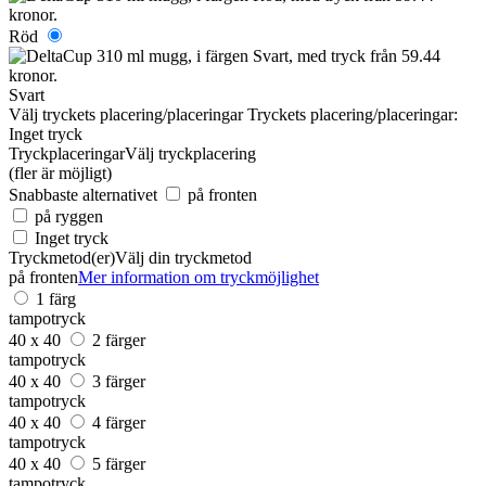
Röd
Svart
Välj tryckets placering/placeringar
Tryckets placering/placeringar:
Inget tryck
Tryckplaceringar
Välj tryckplacering
(fler är möjligt)
Snabbaste alternativet
på fronten
på ryggen
Inget tryck
Tryckmetod(er)
Välj din tryckmetod
på fronten
Mer information om tryckmöjlighet
1 färg
tampotryck
40 x 40
2 färger
tampotryck
40 x 40
3 färger
tampotryck
40 x 40
4 färger
tampotryck
40 x 40
5 färger
tampotryck