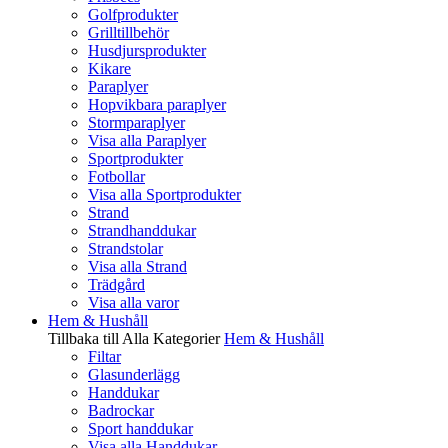
Golfprodukter
Grilltillbehör
Husdjursprodukter
Kikare
Paraplyer
Hopvikbara paraplyer
Stormparaplyer
Visa alla Paraplyer
Sportprodukter
Fotbollar
Visa alla Sportprodukter
Strand
Strandhanddukar
Strandstolar
Visa alla Strand
Trädgård
Visa alla varor
Hem & Hushåll
Tillbaka till Alla Kategorier
Hem & Hushåll
Filtar
Glasunderlägg
Handdukar
Badrockar
Sport handdukar
Visa alla Handdukar