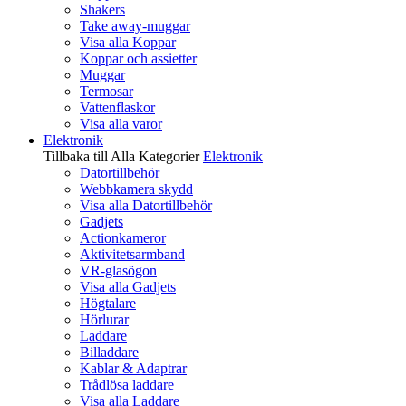
Shakers
Take away-muggar
Visa alla Koppar
Koppar och assietter
Muggar
Termosar
Vattenflaskor
Visa alla varor
Elektronik
Tillbaka till Alla Kategorier
Elektronik
Datortillbehör
Webbkamera skydd
Visa alla Datortillbehör
Gadjets
Actionkameror
Aktivitetsarmband
VR-glasögon
Visa alla Gadjets
Högtalare
Hörlurar
Laddare
Billaddare
Kablar & Adaptrar
Trådlösa laddare
Visa alla Laddare