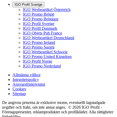
IGO Profil Sverige
IGO Werbeartikel Österreich
IGO Promo België
IGO Promo Belgique
IGO Profil Sverige
IGO Profil Danmark
IGO Objets Pub France
IGO Werbeartikel Deutschland
IGO Promo Ireland
IGO Promo Suomi
IGO Werbeartikel Schweiz
IGO Promo United Kingdom
IGO Profil Norge
IGO Promo Nederland
Allmänna villkor
Integritetspolicy
Ansvarsfriskrivning
Cookies
Sitemap
De angivna priserna är exklusive moms, eventuellt lagstadgade
avgifter och frakt, om inte annat anges. © 2026 IGO Profil -
Företagspresenter, reklamprodukter och profilkläder. Alla rättigheter
förbehållna.