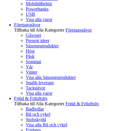
Mobiltillbehör
Powerbanks
USB
Visa alla varor
Företagsgåvor
Tillbaka till Alla Kategorier
Företagsgåvor
Gåvoset
Present ideer
Säsongsprodukter
Höst
Påsk
Sommar
Vår
Vinter
Visa alla Säsongsprodukter
Snabb leverans
Tackgåvor
Visa alla varor
Fritid & Friluftsliv
Tillbaka till Alla Kategorier
Fritid & Friluftsliv
Badbollar
Bil och cykel
Stolsskydd
Visa alla Bil och cykel
Frisbees