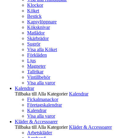
Klockor
Köket
Bestick
Kapsylöppnare
Köksknivar
Matlådor
Skärbrädor
Sugrör
Visa alla Köket
Förkläden
Ljus
Magneter
Tallrikar
Vintillbehör
Visa alla varor
Kalendrar
Tillbaka till Alla Kategorier
Kalendrar
Fickalmanackor
Företagskalendrar
Kalendrar
Visa alla varor
Kläder & Accessoarer
Tillbaka till Alla Kategorier
Kläder & Accessoarer
Arbetskläder