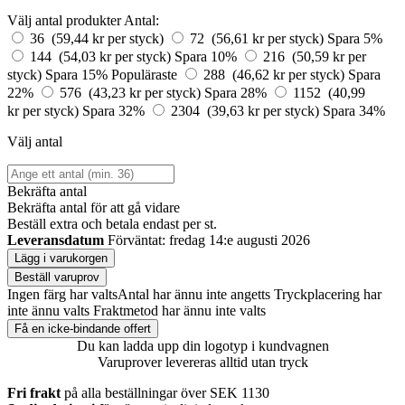
Välj antal produkter
Antal:
36 (59,44 kr per styck)
72 (56,61 kr per styck)
Spara 5%
144 (54,03 kr per styck)
Spara 10%
216 (50,59 kr per
styck)
Spara 15%
Populäraste
288 (46,62 kr per styck)
Spara
22%
576 (43,23 kr per styck)
Spara 28%
1152 (40,99
kr per styck)
Spara 32%
2304 (39,63 kr per styck)
Spara 34%
Välj antal
Bekräfta antal
Bekräfta antal för att gå vidare
Beställ
extra och betala endast
per st.
Leveransdatum
Förväntat: fredag 14:e augusti 2026
Lägg i varukorgen
Beställ varuprov
Ingen färg har valts
Antal har ännu inte angetts
Tryckplacering har
inte ännu valts
Fraktmetod har ännu inte valts
Få en icke-bindande offert
Du kan ladda upp din logotyp i kundvagnen
Varuprover levereras alltid utan tryck
Fri frakt
på alla beställningar över SEK 1130