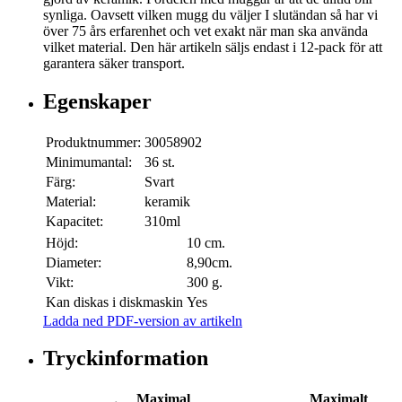
synliga. Oavsett vilken mugg du väljer I slutändan så har vi
över 75 års erfarenhet och vet exakt när man ska använda
vilket material. Den här artikeln säljs endast i 12-pack för att
garantera säker transport.
Egenskaper
Produktnummer:
30058902
Minimumantal:
36 st.
Färg:
Svart
Material:
keramik
Kapacitet:
310ml
Höjd:
10 cm.
Diameter:
8,90cm.
Vikt:
300 g.
Kan diskas i diskmaskin
Yes
Ladda ned PDF-version av artikeln
Tryckinformation
Maximal
Maximalt