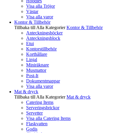
Hoodies
Visa alla Tröjor
Västar
Visa alla varor
Kontor & Tillbehör
Tillbaka till Alla Kategorier
Kontor & Tillbehör
Anteckningsböcker
Anteckningsblock
Etui
Kontorstillbehör
Korthållare
Linjal
Miniräknare
Musmattor
Post-It
Dokumentmappar
Visa alla varor
Mat & dryck
Tillbaka till Alla Kategorier
Mat & dryck
Catering Items
Serveringsbrickor
Servetter
Visa alla Catering Items
Flaskvatten
Godis