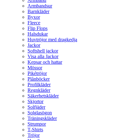
Armband
Armbandsur
Barnkläder
Byxor
Fleece
Flip Flops
Halsdukar
Huvtröjor med dragkedja
Jackor
Softshell jackor
Visa alla Jackor
Kepsar och hattar
Mössor
Pikétröjor
Plånböcker
Profilkläder
Regnkläder
Säkerhetskläder
Skjortor
Solfjäder
Solglasögon
Träningskläder
Strumpor
T-Shirts
Tröjor