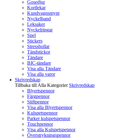
Gosedjur
Kortlekar
Kundvagnsmynt
Nyckelband
Leksaker
Nyckelringar
Spel
Stickers
Stressbollar
Tändstickor
Tändare
BIC-tändare
Visa alla Tändare
Visa alla varor
Skrivredskap
Tillbaka till Alla Kategorier
Skrivredskap
Blyertspennor
Färgpennor
Stiftpennor
Visa alla Blyertspennor
Kulspetspennor
Parker kulspetspennor
Touchpennor
Visa alla Kulspetspennor
Överstrykningspennor