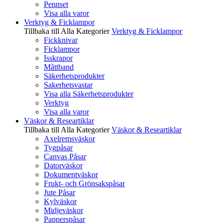
Pennset
Visa alla varor
Verktyg & Ficklampor
Tillbaka till Alla Kategorier
Verktyg & Ficklampor
Fickknivar
Ficklampor
Isskrapor
Måttband
Säkerhetsprodukter
Sakerhetsvastar
Visa alla Säkerhetsprodukter
Verktyg
Visa alla varor
Väskor & Researtiklar
Tillbaka till Alla Kategorier
Väskor & Researtiklar
Axelremsväskor
Tygpåsar
Canvas Påsar
Datorväskor
Dokumentväskor
Frukt- och Grönsakspåsar
Jute Påsar
Kylväskor
Midjeväskor
Papperspåsar