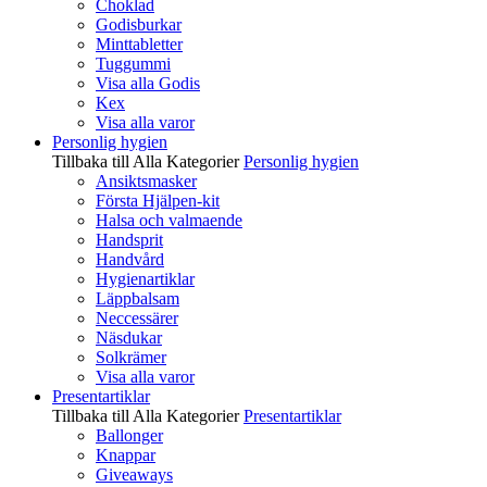
Choklad
Godisburkar
Minttabletter
Tuggummi
Visa alla Godis
Kex
Visa alla varor
Personlig hygien
Tillbaka till Alla Kategorier
Personlig hygien
Ansiktsmasker
Första Hjälpen-kit
Halsa och valmaende
Handsprit
Handvård
Hygienartiklar
Läppbalsam
Neccessärer
Näsdukar
Solkrämer
Visa alla varor
Presentartiklar
Tillbaka till Alla Kategorier
Presentartiklar
Ballonger
Knappar
Giveaways