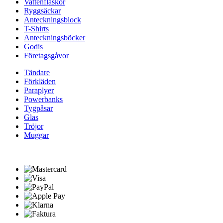
Vattenflaskor
Ryggsäckar
Anteckningsblock
T-Shirts
Anteckningsböcker
Godis
Företagsgåvor
Tändare
Förkläden
Paraplyer
Powerbanks
Tygpåsar
Glas
Tröjor
Muggar