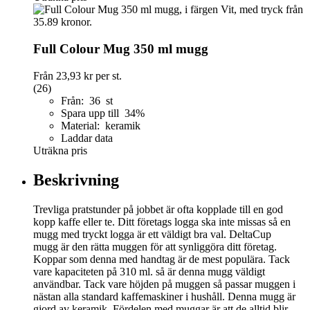
Full Colour Mug 350 ml mugg
Från
23,93 kr
per st.
(26)
Från: 36 st
Spara upp till 34%
Material: keramik
Laddar data
Uträkna pris
Beskrivning
Trevliga pratstunder på jobbet är ofta kopplade till en god
kopp kaffe eller te. Ditt företags logga ska inte missas så en
mugg med tryckt logga är ett väldigt bra val. DeltaCup
mugg är den rätta muggen för att synliggöra ditt företag.
Koppar som denna med handtag är de mest populära. Tack
vare kapaciteten på 310 ml. så är denna mugg väldigt
användbar. Tack vare höjden på muggen så passar muggen i
nästan alla standard kaffemaskiner i hushåll. Denna mugg är
gjord av keramik. Fördelen med muggar är att de alltid blir