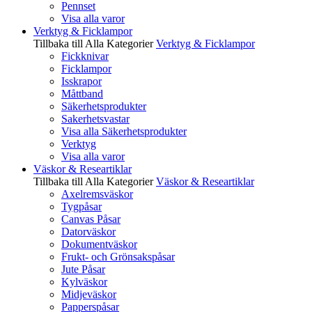
Pennset
Visa alla varor
Verktyg & Ficklampor
Tillbaka till Alla Kategorier
Verktyg & Ficklampor
Fickknivar
Ficklampor
Isskrapor
Måttband
Säkerhetsprodukter
Sakerhetsvastar
Visa alla Säkerhetsprodukter
Verktyg
Visa alla varor
Väskor & Researtiklar
Tillbaka till Alla Kategorier
Väskor & Researtiklar
Axelremsväskor
Tygpåsar
Canvas Påsar
Datorväskor
Dokumentväskor
Frukt- och Grönsakspåsar
Jute Påsar
Kylväskor
Midjeväskor
Papperspåsar