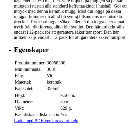
kapacitet på 350 ml. Tack vare höjden på muggen så passar
muggen i nästan alla standard kaffemaskiner i hushåll. Gör ett
intryck med denna keramik mugg. Med din logga på dessa
muggar kommer du alltid bli synlig tillsmmans med utsökta
drycker. Tryckta muggar säkerställer att din logga eller annat
tryck från ditt företag alltid blir synligt. Den här artikeln säljs
endast i 12-pack för att garantera säker transport. Den här
artikeln säljs endast i 12-pack för att garantera säker transport.
Egenskaper
Produktnummer:
30058300
Minimumantal:
36 st.
Färg:
Vit
Material:
keramik
Kapacitet:
350ml
Höjd:
9,50cm.
Diameter:
8 cm.
Vikt:
329 g.
Kan diskas i diskmaskin
Yes
Ladda ned PDF-version av artikeln