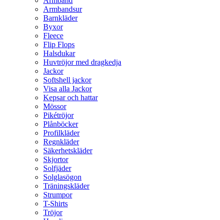
Armband
Armbandsur
Barnkläder
Byxor
Fleece
Flip Flops
Halsdukar
Huvtröjor med dragkedja
Jackor
Softshell jackor
Visa alla Jackor
Kepsar och hattar
Mössor
Pikétröjor
Plånböcker
Profilkläder
Regnkläder
Säkerhetskläder
Skjortor
Solfjäder
Solglasögon
Träningskläder
Strumpor
T-Shirts
Tröjor