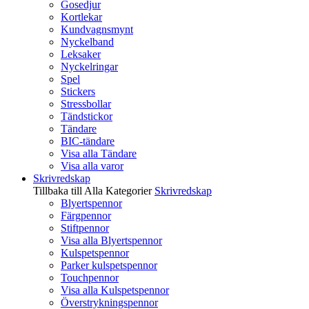
Gosedjur
Kortlekar
Kundvagnsmynt
Nyckelband
Leksaker
Nyckelringar
Spel
Stickers
Stressbollar
Tändstickor
Tändare
BIC-tändare
Visa alla Tändare
Visa alla varor
Skrivredskap
Tillbaka till Alla Kategorier
Skrivredskap
Blyertspennor
Färgpennor
Stiftpennor
Visa alla Blyertspennor
Kulspetspennor
Parker kulspetspennor
Touchpennor
Visa alla Kulspetspennor
Överstrykningspennor