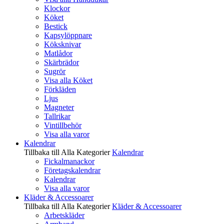
Klockor
Köket
Bestick
Kapsylöppnare
Köksknivar
Matlådor
Skärbrädor
Sugrör
Visa alla Köket
Förkläden
Ljus
Magneter
Tallrikar
Vintillbehör
Visa alla varor
Kalendrar
Tillbaka till Alla Kategorier
Kalendrar
Fickalmanackor
Företagskalendrar
Kalendrar
Visa alla varor
Kläder & Accessoarer
Tillbaka till Alla Kategorier
Kläder & Accessoarer
Arbetskläder