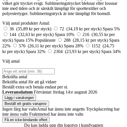
vilket gör trycket evigt. Sublimeringstrycket bleknar eller lossnar
inte med tiden och är särskilt lämpligt för sporttextilier och
polyestertyger. Sublimeringstryck är inte lämpligt för bomull.
Välj antal produkter
Antal:
36 (35,89 kr per styck)
72 (34,19 kr per styck)
Spara 5%
144 (32,63 kr per styck)
Spara 10%
216 (30,55 kr per
styck)
Spara 15%
Populäraste
288 (28,15 kr per styck)
Spara
22%
576 (26,11 kr per styck)
Spara 28%
1152 (24,75
kr per styck)
Spara 32%
2304 (23,93 kr per styck)
Spara 34%
Välj antal
Bekräfta antal
Bekräfta antal för att gå vidare
Beställ
extra och betala endast
per st.
Leveransdatum
Förväntat: fredag 14:e augusti 2026
Lägg i varukorgen
Beställ ett gratis varuprov
Ingen färg har valts
Antal har ännu inte angetts
Tryckplacering har
inte ännu valts
Fraktmetod har ännu inte valts
Få en icke-bindande offert
Du kan ladda upp din logotyp i kundvagnen