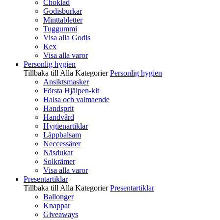
Choklad
Godisburkar
Minttabletter
Tuggummi
Visa alla Godis
Kex
Visa alla varor
Personlig hygien
Tillbaka till Alla Kategorier
Personlig hygien
Ansiktsmasker
Första Hjälpen-kit
Halsa och valmaende
Handsprit
Handvård
Hygienartiklar
Läppbalsam
Neccessärer
Näsdukar
Solkrämer
Visa alla varor
Presentartiklar
Tillbaka till Alla Kategorier
Presentartiklar
Ballonger
Knappar
Giveaways