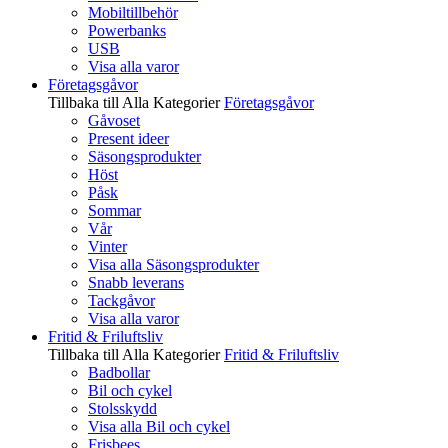
Mobiltillbehör
Powerbanks
USB
Visa alla varor
Företagsgåvor
Tillbaka till Alla Kategorier
Företagsgåvor
Gåvoset
Present ideer
Säsongsprodukter
Höst
Påsk
Sommar
Vår
Vinter
Visa alla Säsongsprodukter
Snabb leverans
Tackgåvor
Visa alla varor
Fritid & Friluftsliv
Tillbaka till Alla Kategorier
Fritid & Friluftsliv
Badbollar
Bil och cykel
Stolsskydd
Visa alla Bil och cykel
Frisbees