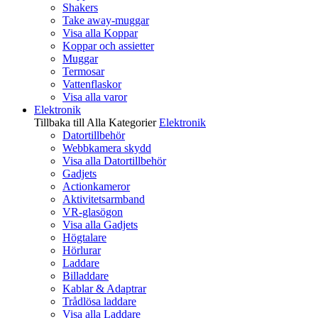
Shakers
Take away-muggar
Visa alla Koppar
Koppar och assietter
Muggar
Termosar
Vattenflaskor
Visa alla varor
Elektronik
Tillbaka till Alla Kategorier
Elektronik
Datortillbehör
Webbkamera skydd
Visa alla Datortillbehör
Gadjets
Actionkameror
Aktivitetsarmband
VR-glasögon
Visa alla Gadjets
Högtalare
Hörlurar
Laddare
Billaddare
Kablar & Adaptrar
Trådlösa laddare
Visa alla Laddare