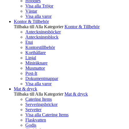
Hoodies
Visa alla Tröjor
Västar
Visa alla varor
Kontor & Tillbehör
Tillbaka till Alla Kategorier
Kontor & Tillbehör
Anteckningsböcker
Anteckningsblock
Etui
Kontorstillbehör
Korthållare
Linjal
Miniräknare
Musmattor
Post-It
Dokumentmappar
Visa alla varor
Mat & dryck
Tillbaka till Alla Kategorier
Mat & dryck
Catering Items
Serveringsbrickor
Servetter
Visa alla Catering Items
Flaskvatten
Godis