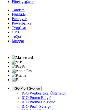
Företagsgåvor
Tändare
Förkläden
Paraplyer
Powerbanks
Tygpåsar
Glas
Tröjor
Muggar
IGO Profil Sverige
IGO Werbeartikel Österreich
IGO Promo België
IGO Promo Belgique
IGO Profil Sverige