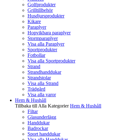
Golfprodukter
Grilltillbehör
Husdjursprodukter
Kikare
Paraplyer
Hopvikbara paraplyer
Stormparaplyer
Visa alla Paraplyer
Sportprodukter
Fotbollar
Visa alla Sportprodukter
Strand
Strandhanddukar
Strandstolar
Visa alla Strand
Trädgård
Visa alla varor
Hem & Hushåll
Tillbaka till Alla Kategorier
Hem & Hushåll
Filtar
Glasunderlägg
Handdukar
Badrockar
Sport handdukar
Visa alla Handdukar