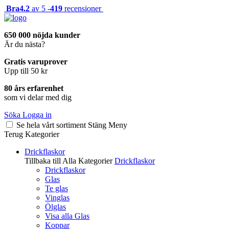
Bra
4.2
av 5 -
419
recensioner
650 000 nöjda kunder
Är du nästa?
Gratis varuprover
Upp till 50 kr
80 års erfarenhet
som vi delar med dig
Söka
Logga in
Se hela vårt sortiment
Stäng
Meny
Terug
Kategorier
Drickflaskor
Tillbaka till Alla Kategorier
Drickflaskor
Drickflaskor
Glas
Te glas
Vinglas
Ölglas
Visa alla Glas
Koppar