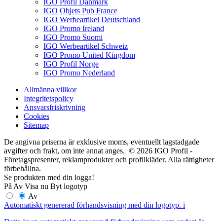
IGO Profil Danmark
IGO Objets Pub France
IGO Werbeartikel Deutschland
IGO Promo Ireland
IGO Promo Suomi
IGO Werbeartikel Schweiz
IGO Promo United Kingdom
IGO Profil Norge
IGO Promo Nederland
Allmänna villkor
Integritetspolicy
Ansvarsfriskrivning
Cookies
Sitemap
De angivna priserna är exklusive moms, eventuellt lagstadgade
avgifter och frakt, om inte annat anges. © 2026 IGO Profil -
Företagspresenter, reklamprodukter och profilkläder. Alla rättigheter
förbehållna.
Se produkten med din logga!
På
Av
Visa nu
Byt logotyp
Av
Automatiskt genererad förhandsvisning med din logotyp.
i