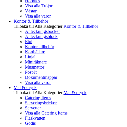
Hoodies
Visa alla Tröjor
Västar
Visa alla varor
Kontor & Tillbehör
Tillbaka till Alla Kategorier
Kontor & Tillbehör
Anteckningsböcker
Anteckningsblock
Etui
Kontorstillbehör
Korthållare
Linjal
Miniräknare
Musmattor
Post-It
Dokumentmappar
Visa alla varor
Mat & dryck
Tillbaka till Alla Kategorier
Mat & dryck
Catering Items
Serveringsbrickor
Servetter
Visa alla Catering Items
Flaskvatten
Godis