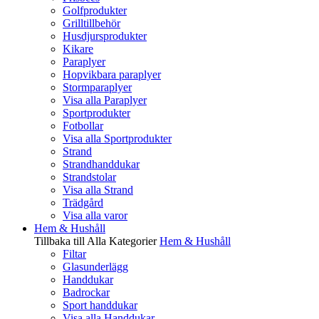
Golfprodukter
Grilltillbehör
Husdjursprodukter
Kikare
Paraplyer
Hopvikbara paraplyer
Stormparaplyer
Visa alla Paraplyer
Sportprodukter
Fotbollar
Visa alla Sportprodukter
Strand
Strandhanddukar
Strandstolar
Visa alla Strand
Trädgård
Visa alla varor
Hem & Hushåll
Tillbaka till Alla Kategorier
Hem & Hushåll
Filtar
Glasunderlägg
Handdukar
Badrockar
Sport handdukar
Visa alla Handdukar