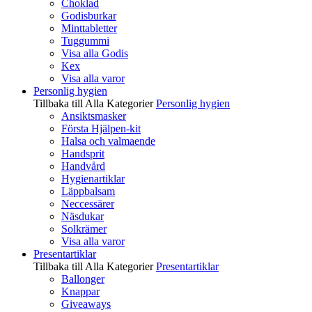
Choklad
Godisburkar
Minttabletter
Tuggummi
Visa alla Godis
Kex
Visa alla varor
Personlig hygien
Tillbaka till Alla Kategorier
Personlig hygien
Ansiktsmasker
Första Hjälpen-kit
Halsa och valmaende
Handsprit
Handvård
Hygienartiklar
Läppbalsam
Neccessärer
Näsdukar
Solkrämer
Visa alla varor
Presentartiklar
Tillbaka till Alla Kategorier
Presentartiklar
Ballonger
Knappar
Giveaways