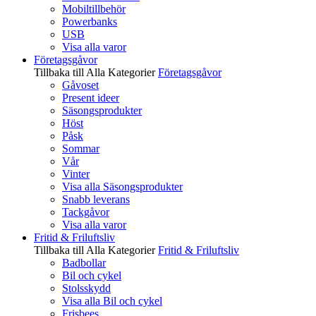
Mobiltillbehör
Powerbanks
USB
Visa alla varor
Företagsgåvor
Tillbaka till Alla Kategorier
Företagsgåvor
Gåvoset
Present ideer
Säsongsprodukter
Höst
Påsk
Sommar
Vår
Vinter
Visa alla Säsongsprodukter
Snabb leverans
Tackgåvor
Visa alla varor
Fritid & Friluftsliv
Tillbaka till Alla Kategorier
Fritid & Friluftsliv
Badbollar
Bil och cykel
Stolsskydd
Visa alla Bil och cykel
Frisbees