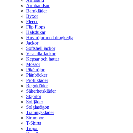
Armband
Armbandsur
Barnkläder
Byxor
Fleece
Flip Flops
Halsdukar
Huvtröjor med dragkedja
Jackor
Softshell jackor
Visa alla Jackor
Kepsar och hattar
Mössor
Pikétröjor
Plånböcker
Profilkläder
Regnkläder
Säkerhetskläder
Skjortor
Solfjäder
Solglasögon
Träningskläder
Strumpor
T-Shirts
Tröjor