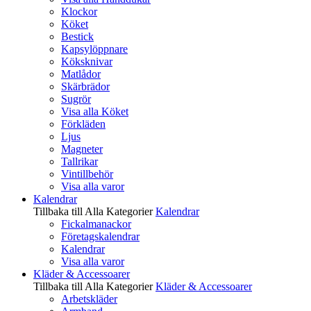
Klockor
Köket
Bestick
Kapsylöppnare
Köksknivar
Matlådor
Skärbrädor
Sugrör
Visa alla Köket
Förkläden
Ljus
Magneter
Tallrikar
Vintillbehör
Visa alla varor
Kalendrar
Tillbaka till Alla Kategorier
Kalendrar
Fickalmanackor
Företagskalendrar
Kalendrar
Visa alla varor
Kläder & Accessoarer
Tillbaka till Alla Kategorier
Kläder & Accessoarer
Arbetskläder