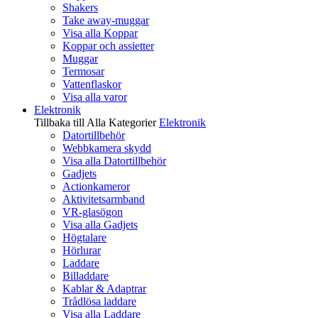
Shakers
Take away-muggar
Visa alla Koppar
Koppar och assietter
Muggar
Termosar
Vattenflaskor
Visa alla varor
Elektronik
Tillbaka till Alla Kategorier
Elektronik
Datortillbehör
Webbkamera skydd
Visa alla Datortillbehör
Gadjets
Actionkameror
Aktivitetsarmband
VR-glasögon
Visa alla Gadjets
Högtalare
Hörlurar
Laddare
Billaddare
Kablar & Adaptrar
Trådlösa laddare
Visa alla Laddare