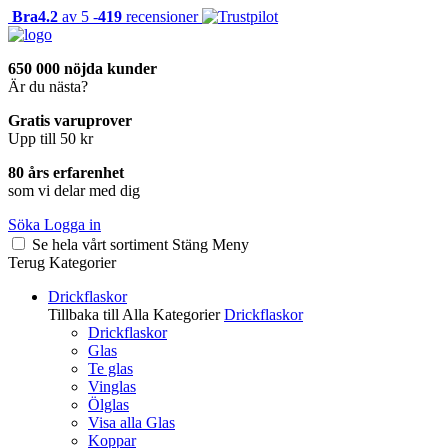
Bra
4.2
av 5 -
419
recensioner
650 000 nöjda kunder
Är du nästa?
Gratis varuprover
Upp till 50 kr
80 års erfarenhet
som vi delar med dig
Söka
Logga in
Se hela vårt sortiment
Stäng
Meny
Terug
Kategorier
Drickflaskor
Tillbaka till Alla Kategorier
Drickflaskor
Drickflaskor
Glas
Te glas
Vinglas
Ölglas
Visa alla Glas
Koppar