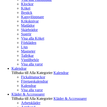
Klockor
Köket
Bestick
Kapsylöppnare
Köksknivar
Matlådor
Skärbrädor
Sugrör
Visa alla Köket
Förkläden
Ljus
Magneter
Tallrikar
Vintillbehör
Visa alla varor
Kalendrar
Tillbaka till Alla Kategorier
Kalendrar
Fickalmanackor
Företagskalendrar
Kalendrar
Visa alla varor
Kläder & Accessoarer
Tillbaka till Alla Kategorier
Kläder & Accessoarer
Arbetskläder