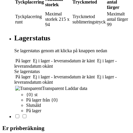
Tyckplacering
Tryckmetod
antal
storlek
färger
Maximal
Maximalt
Tyckplacering
Tryckmetod
storlek
215 x
antal färger
runt
sublimeringstryck
94
99
Lagerstatus
Se lagerstatus genom att klicka på knappen nedan
På lager
Ej i lager - leveransdatum är känt
Ej i lager -
leveransdatum okänt
Se lagerstatus
På lager
Ej i lager - leveransdatum är känt
Ej i lager -
leveransdatum okänt
Transparent
Laddar data
{0} st
På lager från {0}
Slutsåld
På lager
Er prisberäkning