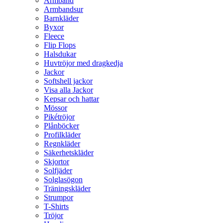
Armband
Armbandsur
Barnkläder
Byxor
Fleece
Flip Flops
Halsdukar
Huvtröjor med dragkedja
Jackor
Softshell jackor
Visa alla Jackor
Kepsar och hattar
Mössor
Pikétröjor
Plånböcker
Profilkläder
Regnkläder
Säkerhetskläder
Skjortor
Solfjäder
Solglasögon
Träningskläder
Strumpor
T-Shirts
Tröjor