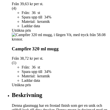
Från
39,63 kr
per st.
(4)
Från: 36 st
Spara upp till 34%
Material: keramik
Laddar data
Uträkna pris
Campfire 320 ml mugg
Från
38,72 kr
per st.
(1)
Från: 36 st
Spara upp till 34%
Material: keramik
Laddar data
Uträkna pris
Beskrivning
Denna glasmugg har en frostad finish som ger en unik och
stilfull look till dina drycker. Denna mugg är designad med en