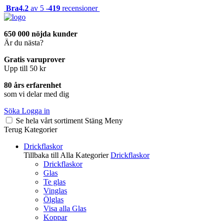
Bra
4.2
av 5 -
419
recensioner
650 000 nöjda kunder
Är du nästa?
Gratis varuprover
Upp till 50 kr
80 års erfarenhet
som vi delar med dig
Söka
Logga in
Se hela vårt sortiment
Stäng
Meny
Terug
Kategorier
Drickflaskor
Tillbaka till Alla Kategorier
Drickflaskor
Drickflaskor
Glas
Te glas
Vinglas
Ölglas
Visa alla Glas
Koppar