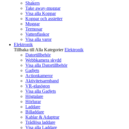
Shakers
Take away-muggar
Visa alla Koppar
Koppar och assietter
Muggar
Termosar
Vattenflaskor
Visa alla varor
Elektronik
Tillbaka till Alla Kategorier
Elektronik
Datortillbehör
Webbkamera skydd
Visa alla Datortillbehör
Gadjets
Actionkameror
Aktivitetsarmband
VR-glasögon
Visa alla Gadjets
Högtalare
Hörlurar
Laddare
Billaddare
Kablar & Adaptrar
Trådlösa laddare
Visa alla Laddare