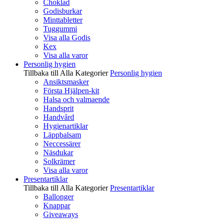
Choklad
Godisburkar
Minttabletter
Tuggummi
Visa alla Godis
Kex
Visa alla varor
Personlig hygien
Tillbaka till Alla Kategorier
Personlig hygien
Ansiktsmasker
Första Hjälpen-kit
Halsa och valmaende
Handsprit
Handvård
Hygienartiklar
Läppbalsam
Neccessärer
Näsdukar
Solkrämer
Visa alla varor
Presentartiklar
Tillbaka till Alla Kategorier
Presentartiklar
Ballonger
Knappar
Giveaways