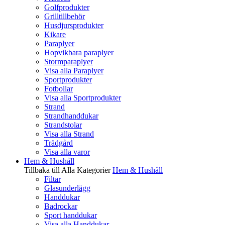
Golfprodukter
Grilltillbehör
Husdjursprodukter
Kikare
Paraplyer
Hopvikbara paraplyer
Stormparaplyer
Visa alla Paraplyer
Sportprodukter
Fotbollar
Visa alla Sportprodukter
Strand
Strandhanddukar
Strandstolar
Visa alla Strand
Trädgård
Visa alla varor
Hem & Hushåll
Tillbaka till Alla Kategorier
Hem & Hushåll
Filtar
Glasunderlägg
Handdukar
Badrockar
Sport handdukar
Visa alla Handdukar