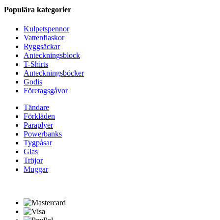
Populära kategorier
Kulpetspennor
Vattenflaskor
Ryggsäckar
Anteckningsblock
T-Shirts
Anteckningsböcker
Godis
Företagsgåvor
Tändare
Förkläden
Paraplyer
Powerbanks
Tygpåsar
Glas
Tröjor
Muggar