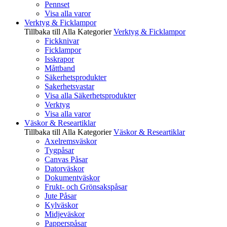
Pennset
Visa alla varor
Verktyg & Ficklampor
Tillbaka till Alla Kategorier
Verktyg & Ficklampor
Fickknivar
Ficklampor
Isskrapor
Måttband
Säkerhetsprodukter
Sakerhetsvastar
Visa alla Säkerhetsprodukter
Verktyg
Visa alla varor
Väskor & Researtiklar
Tillbaka till Alla Kategorier
Väskor & Researtiklar
Axelremsväskor
Tygpåsar
Canvas Påsar
Datorväskor
Dokumentväskor
Frukt- och Grönsakspåsar
Jute Påsar
Kylväskor
Midjeväskor
Papperspåsar