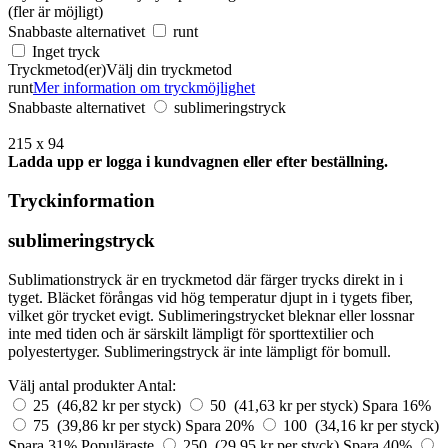
(fler är möjligt)
Snabbaste alternativet
runt
Inget tryck
Tryckmetod(er)
Välj din tryckmetod
runt
Mer information om tryckmöjlighet
Snabbaste alternativet
sublimeringstryck
215 x 94
Ladda upp er logga i kundvagnen eller efter beställning.
Tryckinformation
sublimeringstryck
Sublimationstryck är en tryckmetod där färger trycks direkt in i
tyget. Bläcket förångas vid hög temperatur djupt in i tygets fiber,
vilket gör trycket evigt. Sublimeringstrycket bleknar eller lossnar
inte med tiden och är särskilt lämpligt för sporttextilier och
polyestertyger. Sublimeringstryck är inte lämpligt för bomull.
Välj antal produkter
Antal:
25 (46,82 kr per styck)
50 (41,63 kr per styck)
Spara 16%
75 (39,86 kr per styck)
Spara 20%
100 (34,16 kr per styck)
Spara 31%
Populäraste
250 (29,95 kr per styck)
Spara 40%