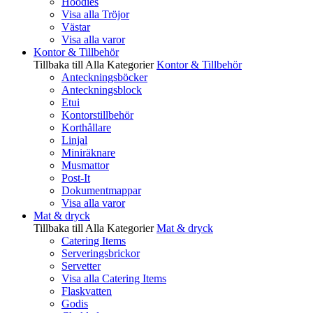
Hoodies
Visa alla Tröjor
Västar
Visa alla varor
Kontor & Tillbehör
Tillbaka till Alla Kategorier
Kontor & Tillbehör
Anteckningsböcker
Anteckningsblock
Etui
Kontorstillbehör
Korthållare
Linjal
Miniräknare
Musmattor
Post-It
Dokumentmappar
Visa alla varor
Mat & dryck
Tillbaka till Alla Kategorier
Mat & dryck
Catering Items
Serveringsbrickor
Servetter
Visa alla Catering Items
Flaskvatten
Godis