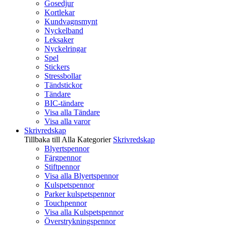
Gosedjur
Kortlekar
Kundvagnsmynt
Nyckelband
Leksaker
Nyckelringar
Spel
Stickers
Stressbollar
Tändstickor
Tändare
BIC-tändare
Visa alla Tändare
Visa alla varor
Skrivredskap
Tillbaka till Alla Kategorier
Skrivredskap
Blyertspennor
Färgpennor
Stiftpennor
Visa alla Blyertspennor
Kulspetspennor
Parker kulspetspennor
Touchpennor
Visa alla Kulspetspennor
Överstrykningspennor