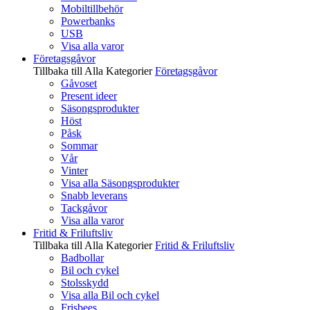
Mobiltillbehör
Powerbanks
USB
Visa alla varor
Företagsgåvor
Tillbaka till Alla Kategorier
Företagsgåvor
Gåvoset
Present ideer
Säsongsprodukter
Höst
Påsk
Sommar
Vår
Vinter
Visa alla Säsongsprodukter
Snabb leverans
Tackgåvor
Visa alla varor
Fritid & Friluftsliv
Tillbaka till Alla Kategorier
Fritid & Friluftsliv
Badbollar
Bil och cykel
Stolsskydd
Visa alla Bil och cykel
Frisbees