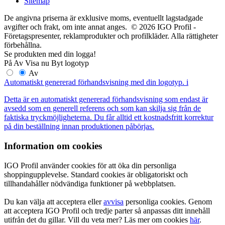
Sitemap
De angivna priserna är exklusive moms, eventuellt lagstadgade
avgifter och frakt, om inte annat anges. © 2026 IGO Profil -
Företagspresenter, reklamprodukter och profilkläder. Alla rättigheter
förbehållna.
Se produkten med din logga!
På
Av
Visa nu
Byt logotyp
Av
Automatiskt genererad förhandsvisning med din logotyp.
i
Detta är en automatiskt genererad förhandsvisning som endast är
avsedd som en generell referens och som kan skilja sig från de
faktiska tryckmöjligheterna. Du får alltid ett kostnadsfritt korrektur
på din beställning innan produktionen påbörjas.
Information om cookies
IGO Profil använder cookies för att öka din personliga
shoppingupplevelse. Standard cookies är obligatoriskt och
tillhandahåller nödvändiga funktioner på webbplatsen.
Du kan välja att acceptera eller
avvisa
personliga cookies. Genom
att acceptera IGO Profil och tredje parter så anpassas ditt innehåll
utifrån det du gillar. Vill du veta mer? Läs mer om cookies
här
.