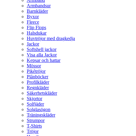
Armband
Armbandsur
Barnkläder
Byxor
Fleece
Flip Flops
Halsdukar
Huvtröjor med dragkedja
Jackor
Softshell jackor
Visa alla Jackor
Kepsar och hattar
Mössor
Pikétröjor
Plånböcker
Profilkläder
Regnkläder
Säkerhetskläder
Skjortor
Solfjäder
Solglasögon
Träningskläder
Strumpor
T-Shirts
Tröjor