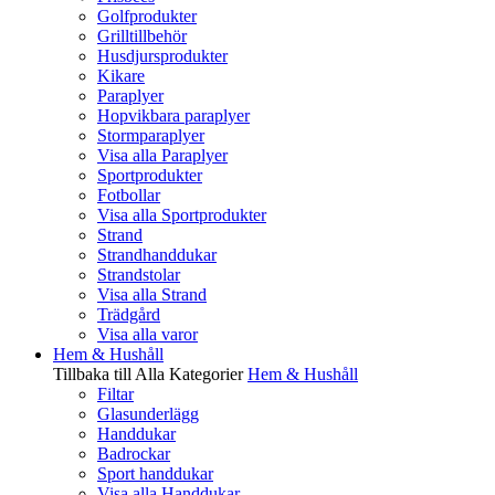
Golfprodukter
Grilltillbehör
Husdjursprodukter
Kikare
Paraplyer
Hopvikbara paraplyer
Stormparaplyer
Visa alla Paraplyer
Sportprodukter
Fotbollar
Visa alla Sportprodukter
Strand
Strandhanddukar
Strandstolar
Visa alla Strand
Trädgård
Visa alla varor
Hem & Hushåll
Tillbaka till Alla Kategorier
Hem & Hushåll
Filtar
Glasunderlägg
Handdukar
Badrockar
Sport handdukar
Visa alla Handdukar