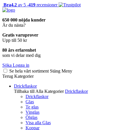
Bra
4.2
av 5 -
419
recensioner
650 000 nöjda kunder
Är du nästa?
Gratis varuprover
Upp till 50 kr
80 års erfarenhet
som vi delar med dig
Söka
Logga in
Se hela vårt sortiment
Stäng
Meny
Terug
Kategorier
Drickflaskor
Tillbaka till Alla Kategorier
Drickflaskor
Drickflaskor
Glas
Te glas
Vinglas
Ölglas
Visa alla Glas
Koppar