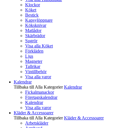
Klockor
Köket
Bestick
Kapsylöppnare
Köksknivar
Matlådor
Skärbrädor
Sugrör
Visa alla Köket
Förkläden
Ljus
Magneter
Tallrikar
Vintillbehör
Visa alla varor
Kalendrar
Tillbaka till Alla Kategorier
Kalendrar
Fickalmanackor
Företagskalendrar
Kalendrar
Visa alla varor
Kläder & Accessoarer
Tillbaka till Alla Kategorier
Kläder & Accessoarer
Arbetskläder