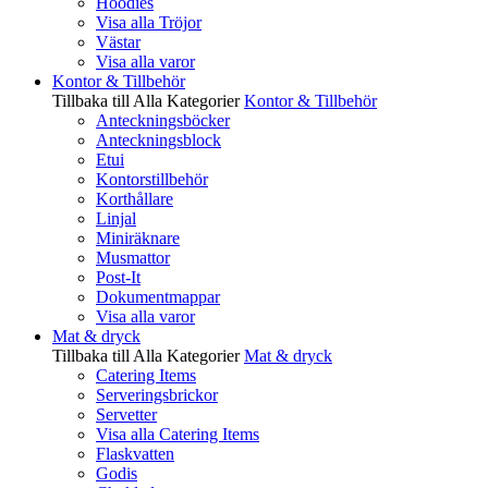
Hoodies
Visa alla Tröjor
Västar
Visa alla varor
Kontor & Tillbehör
Tillbaka till Alla Kategorier
Kontor & Tillbehör
Anteckningsböcker
Anteckningsblock
Etui
Kontorstillbehör
Korthållare
Linjal
Miniräknare
Musmattor
Post-It
Dokumentmappar
Visa alla varor
Mat & dryck
Tillbaka till Alla Kategorier
Mat & dryck
Catering Items
Serveringsbrickor
Servetter
Visa alla Catering Items
Flaskvatten
Godis