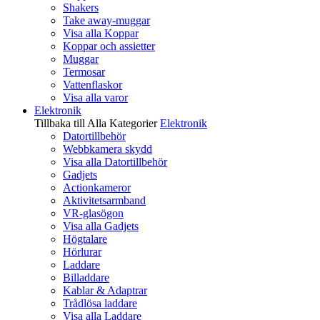
Shakers
Take away-muggar
Visa alla Koppar
Koppar och assietter
Muggar
Termosar
Vattenflaskor
Visa alla varor
Elektronik
Tillbaka till Alla Kategorier
Elektronik
Datortillbehör
Webbkamera skydd
Visa alla Datortillbehör
Gadjets
Actionkameror
Aktivitetsarmband
VR-glasögon
Visa alla Gadjets
Högtalare
Hörlurar
Laddare
Billaddare
Kablar & Adaptrar
Trådlösa laddare
Visa alla Laddare