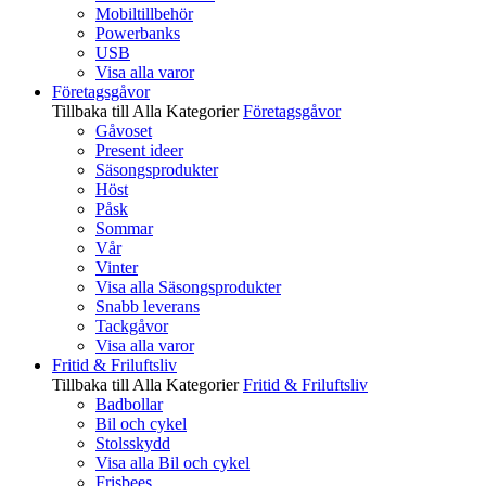
Mobiltillbehör
Powerbanks
USB
Visa alla varor
Företagsgåvor
Tillbaka till Alla Kategorier
Företagsgåvor
Gåvoset
Present ideer
Säsongsprodukter
Höst
Påsk
Sommar
Vår
Vinter
Visa alla Säsongsprodukter
Snabb leverans
Tackgåvor
Visa alla varor
Fritid & Friluftsliv
Tillbaka till Alla Kategorier
Fritid & Friluftsliv
Badbollar
Bil och cykel
Stolsskydd
Visa alla Bil och cykel
Frisbees