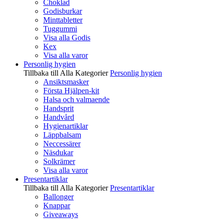
Choklad
Godisburkar
Minttabletter
Tuggummi
Visa alla Godis
Kex
Visa alla varor
Personlig hygien
Tillbaka till Alla Kategorier
Personlig hygien
Ansiktsmasker
Första Hjälpen-kit
Halsa och valmaende
Handsprit
Handvård
Hygienartiklar
Läppbalsam
Neccessärer
Näsdukar
Solkrämer
Visa alla varor
Presentartiklar
Tillbaka till Alla Kategorier
Presentartiklar
Ballonger
Knappar
Giveaways