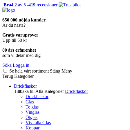
Bra
4.2
av 5 -
419
recensioner
650 000 nöjda kunder
Är du nästa?
Gratis varuprover
Upp till 50 kr
80 års erfarenhet
som vi delar med dig
Söka
Logga in
Se hela vårt sortiment
Stäng
Meny
Terug
Kategorier
Drickflaskor
Tillbaka till Alla Kategorier
Drickflaskor
Drickflaskor
Glas
Te glas
Vinglas
Ölglas
Visa alla Glas
Koppar