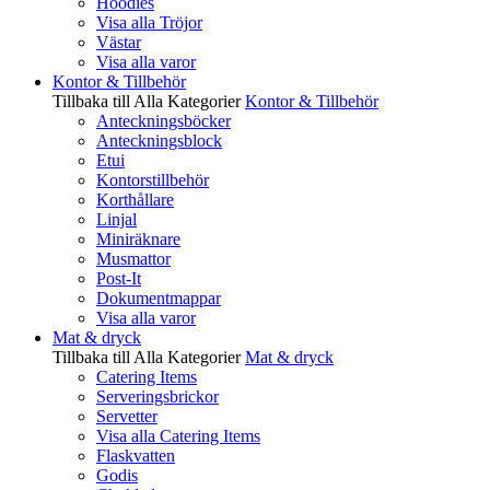
Hoodies
Visa alla Tröjor
Västar
Visa alla varor
Kontor & Tillbehör
Tillbaka till Alla Kategorier
Kontor & Tillbehör
Anteckningsböcker
Anteckningsblock
Etui
Kontorstillbehör
Korthållare
Linjal
Miniräknare
Musmattor
Post-It
Dokumentmappar
Visa alla varor
Mat & dryck
Tillbaka till Alla Kategorier
Mat & dryck
Catering Items
Serveringsbrickor
Servetter
Visa alla Catering Items
Flaskvatten
Godis