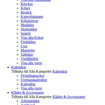
Klockor
Köket
Bestick
Kapsylöppnare
Köksknivar
Matlådor
Skärbrädor
Sugrör
Visa alla Köket
Förkläden
Ljus
Magneter
Tallrikar
Vintillbehör
Visa alla varor
Kalendrar
Tillbaka till Alla Kategorier
Kalendrar
Fickalmanackor
Företagskalendrar
Kalendrar
Visa alla varor
Kläder & Accessoarer
Tillbaka till Alla Kategorier
Kläder & Accessoarer
Arbetskläder