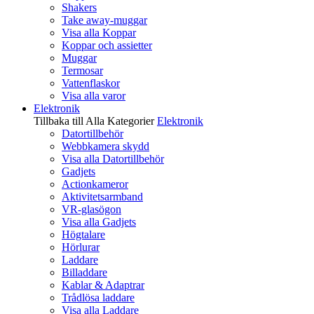
Shakers
Take away-muggar
Visa alla Koppar
Koppar och assietter
Muggar
Termosar
Vattenflaskor
Visa alla varor
Elektronik
Tillbaka till Alla Kategorier
Elektronik
Datortillbehör
Webbkamera skydd
Visa alla Datortillbehör
Gadjets
Actionkameror
Aktivitetsarmband
VR-glasögon
Visa alla Gadjets
Högtalare
Hörlurar
Laddare
Billaddare
Kablar & Adaptrar
Trådlösa laddare
Visa alla Laddare