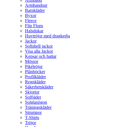
Armband
Armbandsur
Barnkläder
Byxor
Fleece
Flip Flops
Halsdukar
Huvtröjor med dragkedja
Jackor
Softshell jackor
Visa alla Jackor
Kepsar och hattar
Mössor
Pikétröjor
Plånböcker
Profilkläder
Regnkläder
Säkerhetskläder
Skjortor
Solfjäder
Solglasögon
Träningskläder
Strumpor
T-Shirts
Tröjor