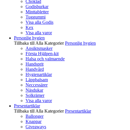
Choklad
Godisburkar
Minttabletter
Tuggummi
Visa alla Godis
Kex
Visa alla varor
Personlig hygien
Tillbaka till Alla Kategorier
Personlig hygien
Ansiktsmasker
Första Hjälpen-kit
Halsa och valmaende
Handsprit
Handvård
Hygienartiklar
Läppbalsam
Neccessärer
Näsdukar
Solkrämer
Visa alla varor
Presentartiklar
Tillbaka till Alla Kategorier
Presentartiklar
Ballonger
Knappar
Giveaways