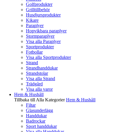
Golfprodukter
Grilltillbehör
Husdjursprodukter
Kikare
Paraplyer
Hopvikbara paraplyer
Stormparaplyer
Visa alla Paraplyer
Sportprodukter
Fotbollar
Visa alla Sportprodukter
Strand
Strandhanddukar
Strandstolar
Visa alla Strand
Trädgård
Visa alla varor
Hem & Hushåll
Tillbaka till Alla Kategorier
Hem & Hushåll
Filtar
Glasunderlägg
Handdukar
Badrockar
Sport handdukar
Visa alla Handdukar