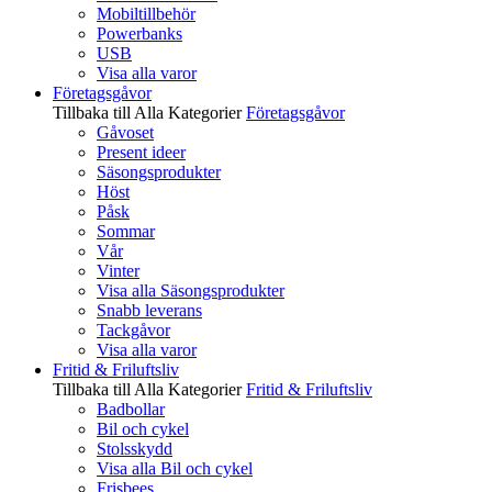
Mobiltillbehör
Powerbanks
USB
Visa alla varor
Företagsgåvor
Tillbaka till Alla Kategorier
Företagsgåvor
Gåvoset
Present ideer
Säsongsprodukter
Höst
Påsk
Sommar
Vår
Vinter
Visa alla Säsongsprodukter
Snabb leverans
Tackgåvor
Visa alla varor
Fritid & Friluftsliv
Tillbaka till Alla Kategorier
Fritid & Friluftsliv
Badbollar
Bil och cykel
Stolsskydd
Visa alla Bil och cykel
Frisbees