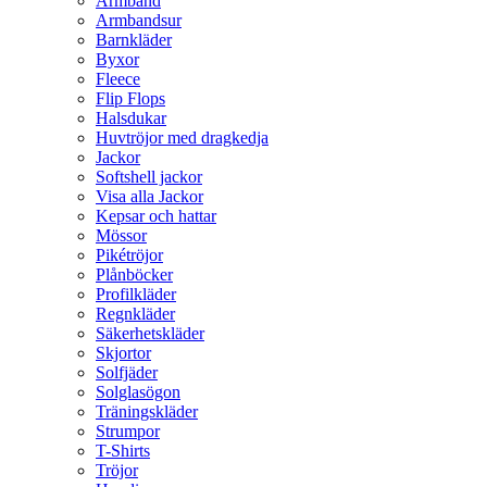
Armband
Armbandsur
Barnkläder
Byxor
Fleece
Flip Flops
Halsdukar
Huvtröjor med dragkedja
Jackor
Softshell jackor
Visa alla Jackor
Kepsar och hattar
Mössor
Pikétröjor
Plånböcker
Profilkläder
Regnkläder
Säkerhetskläder
Skjortor
Solfjäder
Solglasögon
Träningskläder
Strumpor
T-Shirts
Tröjor