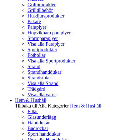
Golfprodukter
Grilltillbehör
Husdjursprodukter
Kikare
Paraplyer
Hopvikbara paraplyer
Stormparaplyer
Visa alla Paraplyer
Sportprodukter
Fotbollar
Visa alla Sportprodukter
Strand
Strandhanddukar
Strandstolar
Visa alla Strand
Trädgård
Visa alla varor
Hem & Hushåll
Tillbaka till Alla Kategorier
Hem & Hushåll
Filtar
Glasunderlägg
Handdukar
Badrockar
Sport handdukar
Visa alla Handdukar