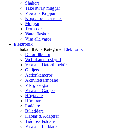
Shakers
Take away-muggar
Visa alla Koppar
Koppar och assietter
Muggar
Termosar
Vattenflaskor
Visa alla varor
Elektronik
Tillbaka till Alla Kategorier
Elektronik
Datortillbehör
Webbkamera skydd
Visa alla Datortillbehör
Gadjets
Actionkameror
Aktivitetsarmband
VR-glasögon
Visa alla Gadjets
Högtalare
Hörlurar
Laddare
Billaddare
Kablar & Adaptrar
Trådlösa laddare
Visa alla Laddare