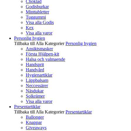
Choklad
Godisburkar
Minttabletter
Tuggummi
Visa alla Godis
Kex
Visa alla varor
Personlig hygien
Tillbaka till Alla Kategorier
Personlig hygien
Ansiktsmasker
Första Hjälpen-kit
Halsa och valmaende
Handsprit
Handvård
Hygienartiklar
Läppbalsam
Neccessärer
Näsdukar
Solkrämer
Visa alla varor
Presentartiklar
Tillbaka till Alla Kategorier
Presentartiklar
Ballonger
Knappar
Giveaways