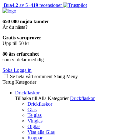
Bra
4.2
av 5 -
419
recensioner
650 000 nöjda kunder
Är du nästa?
Gratis varuprover
Upp till 50 kr
80 års erfarenhet
som vi delar med dig
Söka
Logga in
Se hela vårt sortiment
Stäng
Meny
Terug
Kategorier
Drickflaskor
Tillbaka till Alla Kategorier
Drickflaskor
Drickflaskor
Glas
Te glas
Vinglas
Ölglas
Visa alla Glas
Koppar