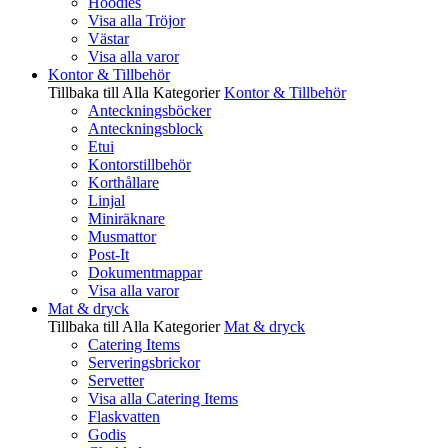
Hoodies
Visa alla Tröjor
Västar
Visa alla varor
Kontor & Tillbehör
Tillbaka till Alla Kategorier
Kontor & Tillbehör
Anteckningsböcker
Anteckningsblock
Etui
Kontorstillbehör
Korthållare
Linjal
Miniräknare
Musmattor
Post-It
Dokumentmappar
Visa alla varor
Mat & dryck
Tillbaka till Alla Kategorier
Mat & dryck
Catering Items
Serveringsbrickor
Servetter
Visa alla Catering Items
Flaskvatten
Godis