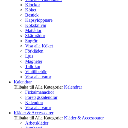
Klockor
Köket
Bestick
Kapsylöppnare
Köksknivar
Matlådor
Skärbrädor
Sugrör
Visa alla Köket
Förkläden
Ljus
Magneter
Tallrikar
Vintillbehör
Visa alla varor
Kalendrar
Tillbaka till Alla Kategorier
Kalendrar
Fickalmanackor
Företagskalendrar
Kalendrar
Visa alla varor
Kläder & Accessoarer
Tillbaka till Alla Kategorier
Kläder & Accessoarer
Arbetskläder