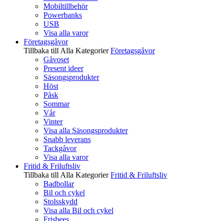
Mobiltillbehör
Powerbanks
USB
Visa alla varor
Företagsgåvor
Tillbaka till Alla Kategorier
Företagsgåvor
Gåvoset
Present ideer
Säsongsprodukter
Höst
Påsk
Sommar
Vår
Vinter
Visa alla Säsongsprodukter
Snabb leverans
Tackgåvor
Visa alla varor
Fritid & Friluftsliv
Tillbaka till Alla Kategorier
Fritid & Friluftsliv
Badbollar
Bil och cykel
Stolsskydd
Visa alla Bil och cykel
Frisbees