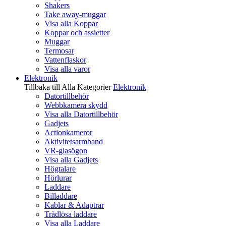
Shakers
Take away-muggar
Visa alla Koppar
Koppar och assietter
Muggar
Termosar
Vattenflaskor
Visa alla varor
Elektronik
Tillbaka till Alla Kategorier
Elektronik
Datortillbehör
Webbkamera skydd
Visa alla Datortillbehör
Gadjets
Actionkameror
Aktivitetsarmband
VR-glasögon
Visa alla Gadjets
Högtalare
Hörlurar
Laddare
Billaddare
Kablar & Adaptrar
Trådlösa laddare
Visa alla Laddare