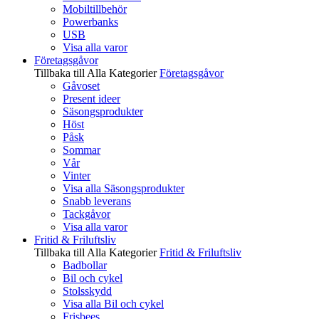
Mobiltillbehör
Powerbanks
USB
Visa alla varor
Företagsgåvor
Tillbaka till Alla Kategorier
Företagsgåvor
Gåvoset
Present ideer
Säsongsprodukter
Höst
Påsk
Sommar
Vår
Vinter
Visa alla Säsongsprodukter
Snabb leverans
Tackgåvor
Visa alla varor
Fritid & Friluftsliv
Tillbaka till Alla Kategorier
Fritid & Friluftsliv
Badbollar
Bil och cykel
Stolsskydd
Visa alla Bil och cykel
Frisbees