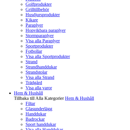
Golfprodukter
Grilltillbehör
Husdjursprodukter
Kikare
Paraplyer
Hopvikbara paraplyer
Stormparaplyer
Visa alla Paraplyer
Sportprodukter
Fotbollar
Visa alla Sportprodukter
Strand
Strandhanddukar
Strandstolar
Visa alla Strand
Trädgård
Visa alla varor
Hem & Hushåll
Tillbaka till Alla Kategorier
Hem & Hushåll
Filtar
Glasunderlägg
Handdukar
Badrockar
Sport handdukar
Visa alla Handdukar