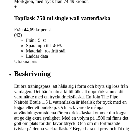
+
Topflask 750 ml single wall vattenflaska
Från
44,69 kr
per st.
(42)
Från: 5 st
Spara upp till 40%
Material: rostfritt stål
Laddar data
Uträkna pris
Beskrivning
Ett bra träningspass, att hålla sig i form och bryta sig loss från
vardagen. Det här är utmärkt tillfälle att uppmärksamma ditt
varumärke med en tryckt dricksflaska. En Join The Pipe
Nairobi Bottle 1,5 L vattenflaska är idealisk för tryck med en
logga eller ett budskap. Och tack vare de många
användningsområdena för en dricksflaska kommer din logga
att ge dig extra synlighet. Med en volym på 1500 ml finns det
gott om plats för din favoritdryck. Och om du fortfarande
tvivlar på denna vackra flaska? Begär bara ett prov och låt dig