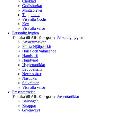
Choklad
Godisburkar
Minttabletter
Tuggummi
Visa alla Godis
Kex
Visa alla varor
Personlig hygien
Tillbaka till Alla Kategorier
Personlig hygien
Ansiktsmasker
Första Hjälpen-kit
Halsa och valmaende
Handsprit
Handvård
Hygienartiklar
Läppbalsam
Neccessärer
Näsdukar
Solkrämer
Visa alla varor
Presentartiklar
Tillbaka till Alla Kategorier
Presentartiklar
Ballonger
Knappar
Giveaways