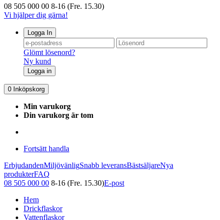
08 505 000 00
8-16 (Fre. 15.30)
Vi hjälper dig gärna!
Logga In
Glömt lösenord?
Ny kund
Logga in
0
Inköpskorg
Min varukorg
Din varukorg är tom
Fortsätt handla
Erbjudanden
Miljövänlig
Snabb leverans
Bästsäljare
Nya
produkter
FAQ
08 505 000 00
8-16 (Fre. 15.30)
E-post
Hem
Drickflaskor
Vattenflaskor