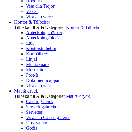
Hoodies
Visa alla Tröjor
Västar
Visa alla varor
Kontor & Tillbehör
Tillbaka till Alla Kategorier
Kontor & Tillbehör
Anteckningsböcker
Anteckningsblock
Etui
Kontorstillbehör
Korthållare
Linjal
Miniräknare
Musmattor
Post-It
Dokumentmappar
Visa alla varor
Mat & dryck
Tillbaka till Alla Kategorier
Mat & dryck
Catering Items
Serveringsbrickor
Servetter
Visa alla Catering Items
Flaskvatten
Godis