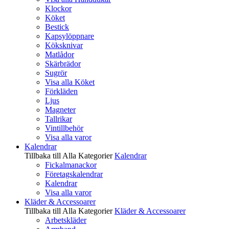
Klockor
Köket
Bestick
Kapsylöppnare
Köksknivar
Matlådor
Skärbrädor
Sugrör
Visa alla Köket
Förkläden
Ljus
Magneter
Tallrikar
Vintillbehör
Visa alla varor
Kalendrar
Tillbaka till Alla Kategorier
Kalendrar
Fickalmanackor
Företagskalendrar
Kalendrar
Visa alla varor
Kläder & Accessoarer
Tillbaka till Alla Kategorier
Kläder & Accessoarer
Arbetskläder