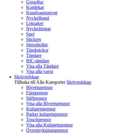
Gosedjur
Kortlekar
Kundvagnsmynt
Nyckelband
Leksaker
Nyckelringar
Spel
Stickers
Stressbollar
Tändstickor
Tändare
BIC-tändare
Visa alla Tändare
Visa alla varor
Skrivredskap
Tillbaka till Alla Kategorier
Skrivredskap
Blyertspennor
Färgpennor
Stiftpennor
Visa alla Blyertspennor
Kulspetspennor
Parker kulspetspennor
Touchpennor
Visa alla Kulspetspennor
Överstrykningspennor