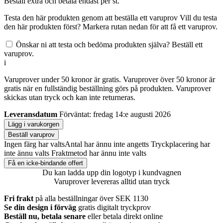
Beställ
extra och betala endast
per st.
Testa den här produkten genom att beställa ett varuprov
Vill du testa
den här produkten först? Markera rutan nedan för att få ett varuprov.
Önskar ni att testa och bedöma produkten själva? Beställ ett
varuprov.
i
Varuprover under 50 kronor är gratis. Varuprover över 50 kronor är
gratis när en fullständig beställning görs på produkten. Varuprover
skickas utan tryck och kan inte returneras.
Leveransdatum
Förväntat: fredag 14:e augusti 2026
Lägg i varukorgen
Beställ varuprov
Ingen färg har valts
Antal har ännu inte angetts
Tryckplacering har
inte ännu valts
Fraktmetod har ännu inte valts
Få en icke-bindande offert
Du kan ladda upp din logotyp i kundvagnen
Varuprover levereras alltid utan tryck
Fri frakt
på alla beställningar över SEK 1130
Se din design i förväg
gratis digitalt tryckprov
Beställ nu, betala senare
eller betala direkt online