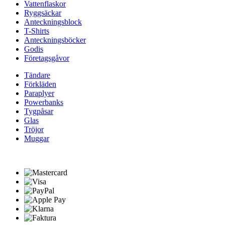
Vattenflaskor
Ryggsäckar
Anteckningsblock
T-Shirts
Anteckningsböcker
Godis
Företagsgåvor
Tändare
Förkläden
Paraplyer
Powerbanks
Tygpåsar
Glas
Tröjor
Muggar