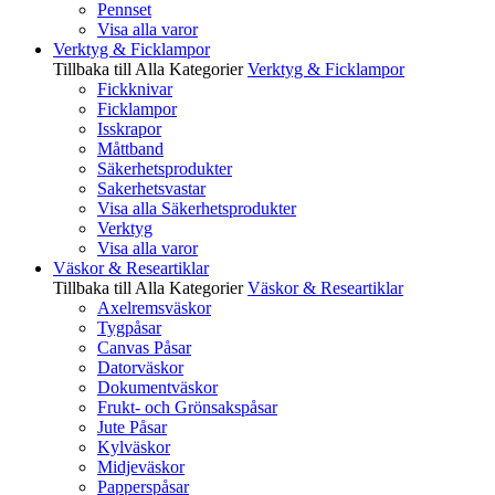
Pennset
Visa alla varor
Verktyg & Ficklampor
Tillbaka till Alla Kategorier
Verktyg & Ficklampor
Fickknivar
Ficklampor
Isskrapor
Måttband
Säkerhetsprodukter
Sakerhetsvastar
Visa alla Säkerhetsprodukter
Verktyg
Visa alla varor
Väskor & Researtiklar
Tillbaka till Alla Kategorier
Väskor & Researtiklar
Axelremsväskor
Tygpåsar
Canvas Påsar
Datorväskor
Dokumentväskor
Frukt- och Grönsakspåsar
Jute Påsar
Kylväskor
Midjeväskor
Papperspåsar