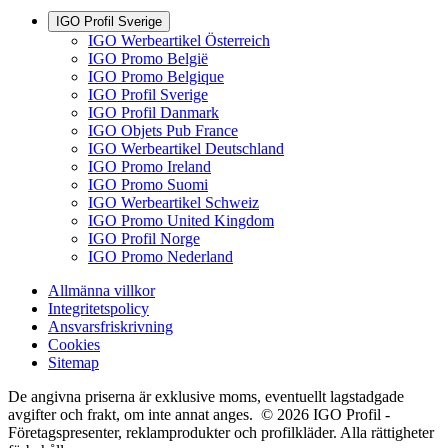
IGO Profil Sverige
IGO Werbeartikel Österreich
IGO Promo België
IGO Promo Belgique
IGO Profil Sverige
IGO Profil Danmark
IGO Objets Pub France
IGO Werbeartikel Deutschland
IGO Promo Ireland
IGO Promo Suomi
IGO Werbeartikel Schweiz
IGO Promo United Kingdom
IGO Profil Norge
IGO Promo Nederland
Allmänna villkor
Integritetspolicy
Ansvarsfriskrivning
Cookies
Sitemap
De angivna priserna är exklusive moms, eventuellt lagstadgade
avgifter och frakt, om inte annat anges. © 2026 IGO Profil -
Företagspresenter, reklamprodukter och profilkläder. Alla rättigheter