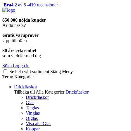
Bra
4.2
av 5 -
419
recensioner
650 000 nöjda kunder
Är du nästa?
Gratis varuprover
Upp till 50 kr
80 års erfarenhet
som vi delar med dig
Söka
Logga in
Se hela vårt sortiment
Stäng
Meny
Terug
Kategorier
Drickflaskor
Tillbaka till Alla Kategorier
Drickflaskor
Drickflaskor
Glas
Te glas
Vinglas
Ölglas
Visa alla Glas
Koppar