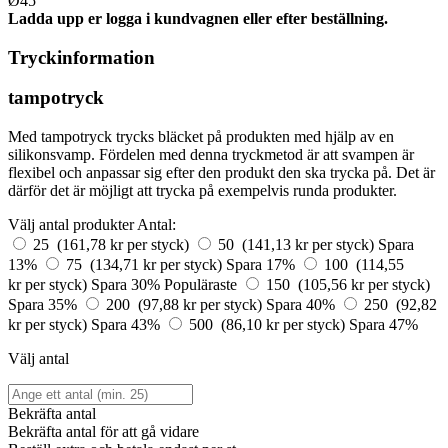
Ø45
Ladda upp er logga i kundvagnen eller efter beställning.
Tryckinformation
tampotryck
Med tampotryck trycks bläcket på produkten med hjälp av en
silikonsvamp. Fördelen med denna tryckmetod är att svampen är
flexibel och anpassar sig efter den produkt den ska trycka på. Det är
därför det är möjligt att trycka på exempelvis runda produkter.
Välj antal produkter
Antal:
25 (161,78 kr per styck)
50 (141,13 kr per styck)
Spara
13%
75 (134,71 kr per styck)
Spara 17%
100 (114,55
kr per styck)
Spara 30%
Populäraste
150 (105,56 kr per styck)
Spara 35%
200 (97,88 kr per styck)
Spara 40%
250 (92,82
kr per styck)
Spara 43%
500 (86,10 kr per styck)
Spara 47%
Välj antal
Bekräfta antal
Bekräfta antal för att gå vidare