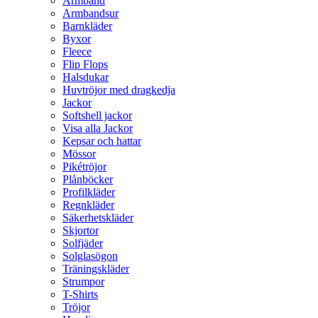
Armband
Armbandsur
Barnkläder
Byxor
Fleece
Flip Flops
Halsdukar
Huvtröjor med dragkedja
Jackor
Softshell jackor
Visa alla Jackor
Kepsar och hattar
Mössor
Pikétröjor
Plånböcker
Profilkläder
Regnkläder
Säkerhetskläder
Skjortor
Solfjäder
Solglasögon
Träningskläder
Strumpor
T-Shirts
Tröjor