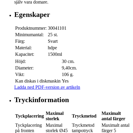
själv vara domare.
Egenskaper
Produktnummer:
30041101
Minimumantal:
25 st.
Färg:
Svart
Material:
hdpe
Kapacitet:
1500ml
Höjd:
30 cm.
Diameter:
9,40cm.
Vikt:
106 g.
Kan diskas i diskmaskin
Yes
Ladda ned PDF-version av artikeln
Tryckinformation
Maximal
Maximalt
Tyckplacering
Tryckmetod
storlek
antal färger
Tyckplacering
Maximal
Tryckmetod
Maximalt antal
på fronten
storlek
Ø45
tampotryck
färger
5