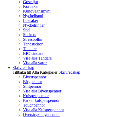
Gosedjur
Kortlekar
Kundvagnsmynt
Nyckelband
Leksaker
Nyckelringar
Spel
Stickers
Stressbollar
Tändstickor
Tändare
BIC-tändare
Visa alla Tändare
Visa alla varor
Skrivredskap
Tillbaka till Alla Kategorier
Skrivredskap
Blyertspennor
Färgpennor
Stiftpennor
Visa alla Blyertspennor
Kulspetspennor
Parker kulspetspennor
Touchpennor
Visa alla Kulspetspennor
Överstrykningspennor