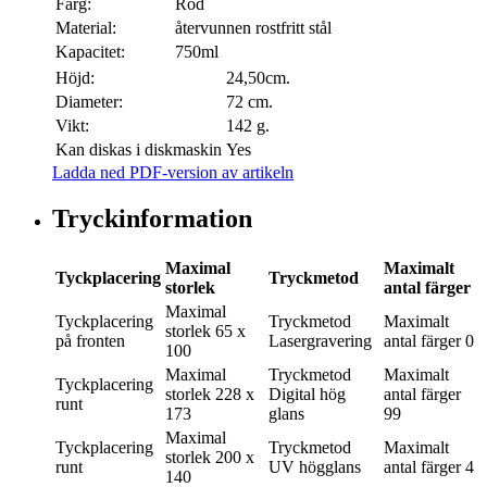
Färg:
Röd
Material:
återvunnen rostfritt stål
Kapacitet:
750ml
Höjd:
24,50cm.
Diameter:
72 cm.
Vikt:
142 g.
Kan diskas i diskmaskin
Yes
Ladda ned PDF-version av artikeln
Tryckinformation
Maximal
Maximalt
Tyckplacering
Tryckmetod
storlek
antal färger
Maximal
Tyckplacering
Tryckmetod
Maximalt
storlek
65 x
på fronten
Lasergravering
antal färger
0
100
Maximal
Tryckmetod
Maximalt
Tyckplacering
storlek
228 x
Digital hög
antal färger
runt
173
glans
99
Maximal
Tyckplacering
Tryckmetod
Maximalt
storlek
200 x
runt
UV högglans
antal färger
4
140