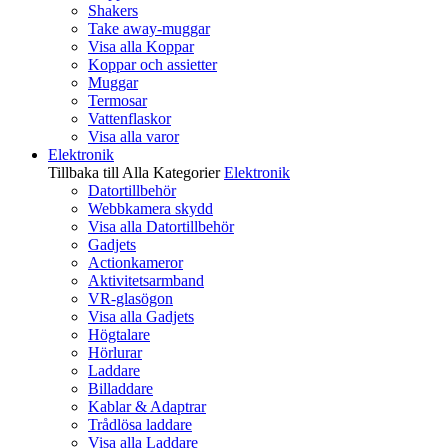
Shakers
Take away-muggar
Visa alla Koppar
Koppar och assietter
Muggar
Termosar
Vattenflaskor
Visa alla varor
Elektronik
Tillbaka till Alla Kategorier
Elektronik
Datortillbehör
Webbkamera skydd
Visa alla Datortillbehör
Gadjets
Actionkameror
Aktivitetsarmband
VR-glasögon
Visa alla Gadjets
Högtalare
Hörlurar
Laddare
Billaddare
Kablar & Adaptrar
Trådlösa laddare
Visa alla Laddare