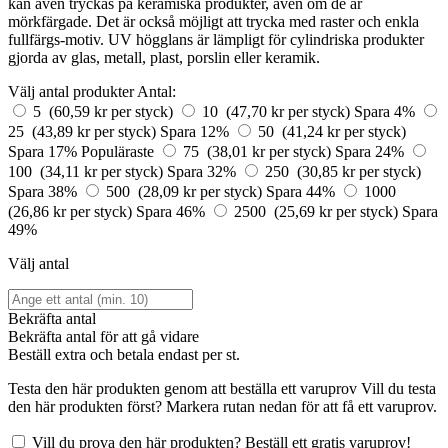
kan även tryckas på keramiska produkter, även om de är
mörkfärgade. Det är också möjligt att trycka med raster och enkla
fullfärgs-motiv. UV högglans är lämpligt för cylindriska produkter
gjorda av glas, metall, plast, porslin eller keramik.
Välj antal produkter
Antal:
5 (60,59 kr per styck)
10 (47,70 kr per styck)
Spara 4%
25 (43,89 kr per styck)
Spara 12%
50 (41,24 kr per styck)
Spara 17%
Populäraste
75 (38,01 kr per styck)
Spara 24%
100 (34,11 kr per styck)
Spara 32%
250 (30,85 kr per styck)
Spara 38%
500 (28,09 kr per styck)
Spara 44%
1000
(26,86 kr per styck)
Spara 46%
2500 (25,69 kr per styck)
Spara
49%
Välj antal
Bekräfta antal
Bekräfta antal för att gå vidare
Beställ
extra och betala endast
per st.
Testa den här produkten genom att beställa ett varuprov
Vill du testa
den här produkten först? Markera rutan nedan för att få ett varuprov.
Vill du prova den här produkten? Beställ ett gratis varuprov!