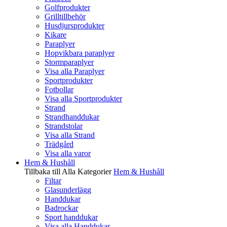
Golfprodukter
Grilltillbehör
Husdjursprodukter
Kikare
Paraplyer
Hopvikbara paraplyer
Stormparaplyer
Visa alla Paraplyer
Sportprodukter
Fotbollar
Visa alla Sportprodukter
Strand
Strandhanddukar
Strandstolar
Visa alla Strand
Trädgård
Visa alla varor
Hem & Hushåll
Tillbaka till Alla Kategorier
Hem & Hushåll
Filtar
Glasunderlägg
Handdukar
Badrockar
Sport handdukar
Visa alla Handdukar