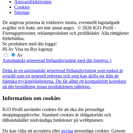
Ansvarsfriskrivning
Cookies
Sitemap
De angivna priserna är exklusive moms, eventuellt lagstadgade
avgifter och frakt, om inte annat anges. © 2026 IGO Profil -
Företagspresenter, reklamprodukter och profilkläder. Alla rättigheter
förbehållna.
Se produkten med din logga!
På
Av
Visa nu
Byt logotyp
Av
Automatiskt genererad förhandsvisning med din logotyp.
i
Detta är en automatiskt genererad förhandsvisning som endast är
avsedd som en generell referens och som kan skilja sig från de
faktiska tryckmöjligheterna. Du får alltid ett kostnadsfritt korrektur
på din beställning innan produktionen påbörjas.
Information om cookies
IGO Profil använder cookies för att öka din personliga
shoppingupplevelse. Standard cookies är obligatoriskt och
tillhandahåller nödvändiga funktioner på webbplatsen.
Du kan välja att acceptera eller
avvisa
personliga cookies. Genom