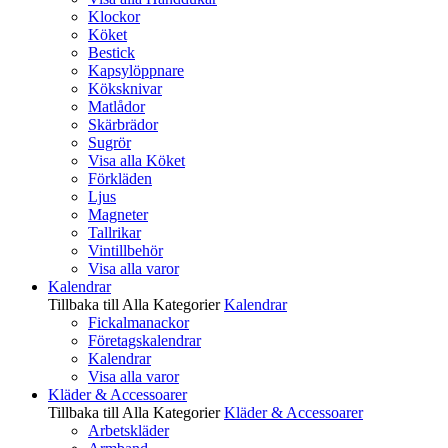
Klockor
Köket
Bestick
Kapsylöppnare
Köksknivar
Matlådor
Skärbrädor
Sugrör
Visa alla Köket
Förkläden
Ljus
Magneter
Tallrikar
Vintillbehör
Visa alla varor
Kalendrar
Tillbaka till Alla Kategorier
Kalendrar
Fickalmanackor
Företagskalendrar
Kalendrar
Visa alla varor
Kläder & Accessoarer
Tillbaka till Alla Kategorier
Kläder & Accessoarer
Arbetskläder