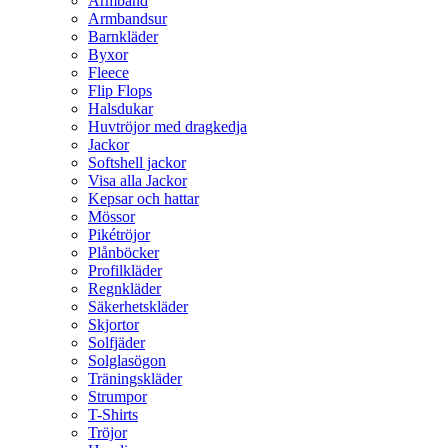
Armband
Armbandsur
Barnkläder
Byxor
Fleece
Flip Flops
Halsdukar
Huvtröjor med dragkedja
Jackor
Softshell jackor
Visa alla Jackor
Kepsar och hattar
Mössor
Pikétröjor
Plånböcker
Profilkläder
Regnkläder
Säkerhetskläder
Skjortor
Solfjäder
Solglasögon
Träningskläder
Strumpor
T-Shirts
Tröjor