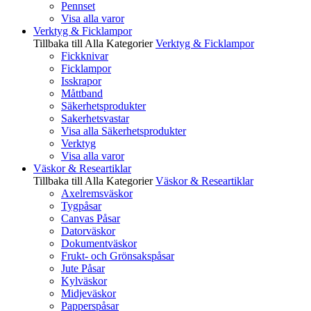
Pennset
Visa alla varor
Verktyg & Ficklampor
Tillbaka till Alla Kategorier
Verktyg & Ficklampor
Fickknivar
Ficklampor
Isskrapor
Måttband
Säkerhetsprodukter
Sakerhetsvastar
Visa alla Säkerhetsprodukter
Verktyg
Visa alla varor
Väskor & Researtiklar
Tillbaka till Alla Kategorier
Väskor & Researtiklar
Axelremsväskor
Tygpåsar
Canvas Påsar
Datorväskor
Dokumentväskor
Frukt- och Grönsakspåsar
Jute Påsar
Kylväskor
Midjeväskor
Papperspåsar