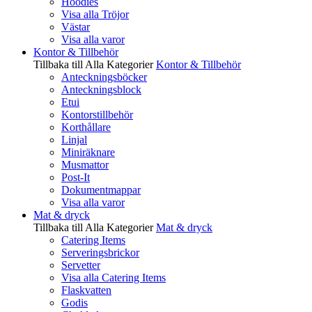
Hoodies
Visa alla Tröjor
Västar
Visa alla varor
Kontor & Tillbehör
Tillbaka till Alla Kategorier
Kontor & Tillbehör
Anteckningsböcker
Anteckningsblock
Etui
Kontorstillbehör
Korthållare
Linjal
Miniräknare
Musmattor
Post-It
Dokumentmappar
Visa alla varor
Mat & dryck
Tillbaka till Alla Kategorier
Mat & dryck
Catering Items
Serveringsbrickor
Servetter
Visa alla Catering Items
Flaskvatten
Godis