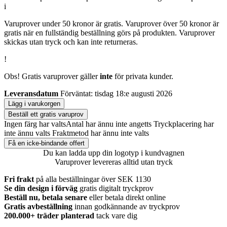
i
Varuprover under 50 kronor är gratis. Varuprover över 50 kronor är
gratis när en fullständig beställning görs på produkten. Varuprover
skickas utan tryck och kan inte returneras.
!
Obs! Gratis varuprover gäller
inte
för privata kunder.
Leveransdatum
Förväntat: tisdag 18:e augusti 2026
Lägg i varukorgen
Beställ ett gratis varuprov
Ingen färg har valts
Antal har ännu inte angetts
Tryckplacering har
inte ännu valts
Fraktmetod har ännu inte valts
Få en icke-bindande offert
Du kan ladda upp din logotyp i kundvagnen
Varuprover levereras alltid utan tryck
Fri frakt
på alla beställningar över SEK 1130
Se din design i förväg
gratis digitalt tryckprov
Beställ nu, betala senare
eller betala direkt online
Gratis avbeställning
innan godkännande av tryckprov
200.000+
träder planterad
tack vare dig