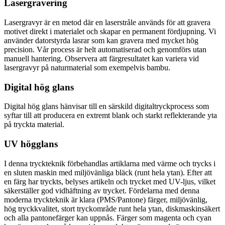
Lasergravering
Lasergravyr är en metod där en laserstråle används för att gravera
motivet direkt i materialet och skapar en permanent fördjupning. Vi
använder datorstyrda lasrar som kan gravera med mycket hög
precision. Vår process är helt automatiserad och genomförs utan
manuell hantering. Observera att färgresultatet kan variera vid
lasergravyr på naturmaterial som exempelvis bambu.
Digital hög glans
Digital hög glans hänvisar till en särskild digitaltryckprocess som
syftar till att producera en extremt blank och starkt reflekterande yta
på tryckta material.
UV högglans
I denna tryckteknik förbehandlas artiklarna med värme och trycks i
en sluten maskin med miljövänliga bläck (runt hela ytan). Efter att
en färg har tryckts, belyses artikeln och trycket med UV-ljus, vilket
säkerställer god vidhäftning av trycket. Fördelarna med denna
moderna tryckteknik är klara (PMS/Pantone) färger, miljövänlig,
hög tryckkvalitet, stort tryckområde runt hela ytan, diskmaskinsäkert
och alla pantonefärger kan uppnås. Färger som magenta och cyan