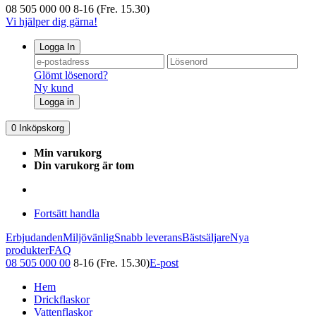
08 505 000 00
8-16 (Fre. 15.30)
Vi hjälper dig gärna!
Logga In
Glömt lösenord?
Ny kund
Logga in
0
Inköpskorg
Min varukorg
Din varukorg är tom
Fortsätt handla
Erbjudanden
Miljövänlig
Snabb leverans
Bästsäljare
Nya
produkter
FAQ
08 505 000 00
8-16 (Fre. 15.30)
E-post
Hem
Drickflaskor
Vattenflaskor