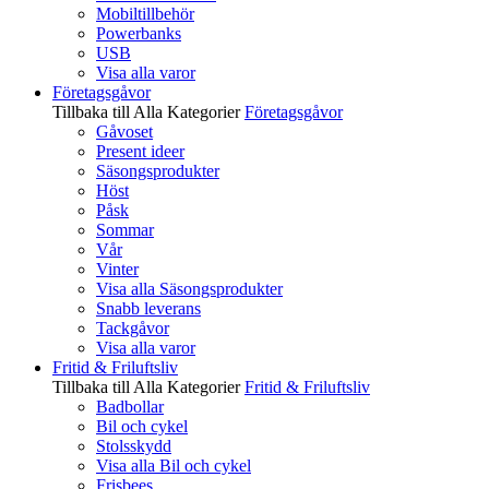
Mobiltillbehör
Powerbanks
USB
Visa alla varor
Företagsgåvor
Tillbaka till Alla Kategorier
Företagsgåvor
Gåvoset
Present ideer
Säsongsprodukter
Höst
Påsk
Sommar
Vår
Vinter
Visa alla Säsongsprodukter
Snabb leverans
Tackgåvor
Visa alla varor
Fritid & Friluftsliv
Tillbaka till Alla Kategorier
Fritid & Friluftsliv
Badbollar
Bil och cykel
Stolsskydd
Visa alla Bil och cykel
Frisbees