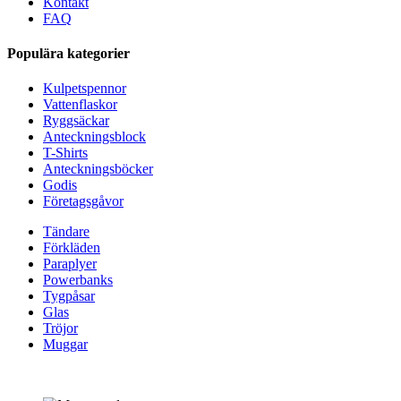
Kontakt
FAQ
Populära kategorier
Kulpetspennor
Vattenflaskor
Ryggsäckar
Anteckningsblock
T-Shirts
Anteckningsböcker
Godis
Företagsgåvor
Tändare
Förkläden
Paraplyer
Powerbanks
Tygpåsar
Glas
Tröjor
Muggar