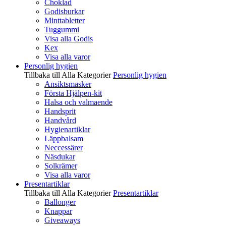
Choklad
Godisburkar
Minttabletter
Tuggummi
Visa alla Godis
Kex
Visa alla varor
Personlig hygien
Tillbaka till Alla Kategorier
Personlig hygien
Ansiktsmasker
Första Hjälpen-kit
Halsa och valmaende
Handsprit
Handvård
Hygienartiklar
Läppbalsam
Neccessärer
Näsdukar
Solkrämer
Visa alla varor
Presentartiklar
Tillbaka till Alla Kategorier
Presentartiklar
Ballonger
Knappar
Giveaways