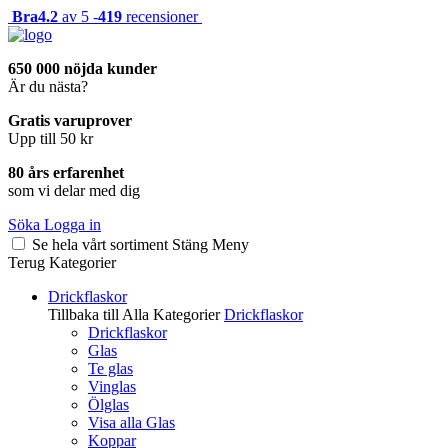
Bra
4.2
av 5 -
419
recensioner
650 000 nöjda kunder
Är du nästa?
Gratis varuprover
Upp till 50 kr
80 års erfarenhet
som vi delar med dig
Söka
Logga in
Se hela vårt sortiment
Stäng
Meny
Terug
Kategorier
Drickflaskor
Tillbaka till Alla Kategorier
Drickflaskor
Drickflaskor
Glas
Te glas
Vinglas
Ölglas
Visa alla Glas
Koppar