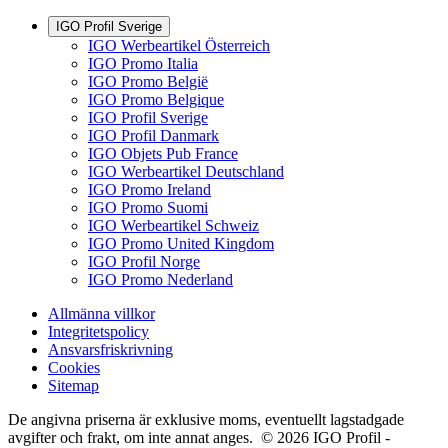
IGO Profil Sverige
IGO Werbeartikel Österreich
IGO Promo Italia
IGO Promo België
IGO Promo Belgique
IGO Profil Sverige
IGO Profil Danmark
IGO Objets Pub France
IGO Werbeartikel Deutschland
IGO Promo Ireland
IGO Promo Suomi
IGO Werbeartikel Schweiz
IGO Promo United Kingdom
IGO Profil Norge
IGO Promo Nederland
Allmänna villkor
Integritetspolicy
Ansvarsfriskrivning
Cookies
Sitemap
De angivna priserna är exklusive moms, eventuellt lagstadgade
avgifter och frakt, om inte annat anges. © 2026 IGO Profil -