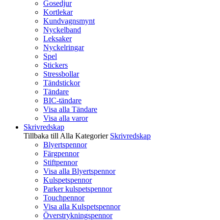
Gosedjur
Kortlekar
Kundvagnsmynt
Nyckelband
Leksaker
Nyckelringar
Spel
Stickers
Stressbollar
Tändstickor
Tändare
BIC-tändare
Visa alla Tändare
Visa alla varor
Skrivredskap
Tillbaka till Alla Kategorier
Skrivredskap
Blyertspennor
Färgpennor
Stiftpennor
Visa alla Blyertspennor
Kulspetspennor
Parker kulspetspennor
Touchpennor
Visa alla Kulspetspennor
Överstrykningspennor