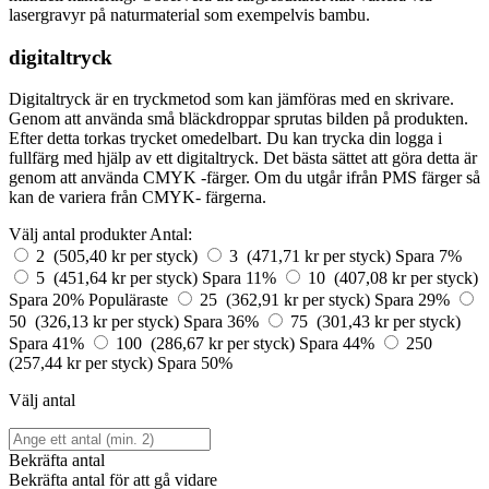
lasergravyr på naturmaterial som exempelvis bambu.
digitaltryck
Digitaltryck är en tryckmetod som kan jämföras med en skrivare.
Genom att använda små bläckdroppar sprutas bilden på produkten.
Efter detta torkas trycket omedelbart. Du kan trycka din logga i
fullfärg med hjälp av ett digitaltryck. Det bästa sättet att göra detta är
genom att använda CMYK -färger. Om du utgår ifrån PMS färger så
kan de variera från CMYK- färgerna.
Välj antal produkter
Antal:
2 (505,40 kr per styck)
3 (471,71 kr per styck)
Spara 7%
5 (451,64 kr per styck)
Spara 11%
10 (407,08 kr per styck)
Spara 20%
Populäraste
25 (362,91 kr per styck)
Spara 29%
50 (326,13 kr per styck)
Spara 36%
75 (301,43 kr per styck)
Spara 41%
100 (286,67 kr per styck)
Spara 44%
250
(257,44 kr per styck)
Spara 50%
Välj antal
Bekräfta antal
Bekräfta antal för att gå vidare