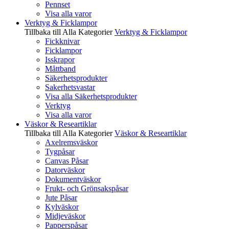
Pennset
Visa alla varor
Verktyg & Ficklampor
Tillbaka till Alla Kategorier
Verktyg & Ficklampor
Fickknivar
Ficklampor
Isskrapor
Måttband
Säkerhetsprodukter
Sakerhetsvastar
Visa alla Säkerhetsprodukter
Verktyg
Visa alla varor
Väskor & Researtiklar
Tillbaka till Alla Kategorier
Väskor & Researtiklar
Axelremsväskor
Tygpåsar
Canvas Påsar
Datorväskor
Dokumentväskor
Frukt- och Grönsakspåsar
Jute Påsar
Kylväskor
Midjeväskor
Papperspåsar