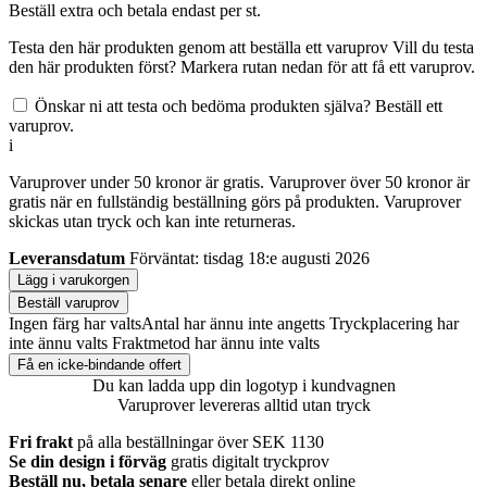
Beställ
extra och betala endast
per st.
Testa den här produkten genom att beställa ett varuprov
Vill du testa
den här produkten först? Markera rutan nedan för att få ett varuprov.
Önskar ni att testa och bedöma produkten själva? Beställ ett
varuprov.
i
Varuprover under 50 kronor är gratis. Varuprover över 50 kronor är
gratis när en fullständig beställning görs på produkten. Varuprover
skickas utan tryck och kan inte returneras.
Leveransdatum
Förväntat: tisdag 18:e augusti 2026
Lägg i varukorgen
Beställ varuprov
Ingen färg har valts
Antal har ännu inte angetts
Tryckplacering har
inte ännu valts
Fraktmetod har ännu inte valts
Få en icke-bindande offert
Du kan ladda upp din logotyp i kundvagnen
Varuprover levereras alltid utan tryck
Fri frakt
på alla beställningar över SEK 1130
Se din design i förväg
gratis digitalt tryckprov
Beställ nu, betala senare
eller betala direkt online