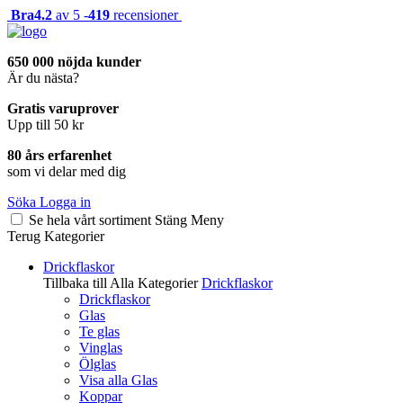
Bra
4.2
av 5 -
419
recensioner
650 000 nöjda kunder
Är du nästa?
Gratis varuprover
Upp till 50 kr
80 års erfarenhet
som vi delar med dig
Söka
Logga in
Se hela vårt sortiment
Stäng
Meny
Terug
Kategorier
Drickflaskor
Tillbaka till Alla Kategorier
Drickflaskor
Drickflaskor
Glas
Te glas
Vinglas
Ölglas
Visa alla Glas
Koppar