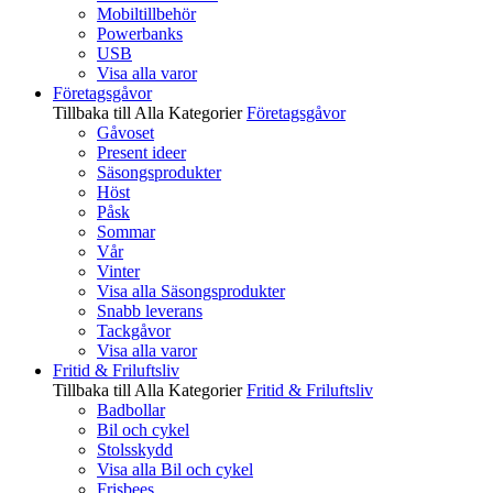
Mobiltillbehör
Powerbanks
USB
Visa alla varor
Företagsgåvor
Tillbaka till Alla Kategorier
Företagsgåvor
Gåvoset
Present ideer
Säsongsprodukter
Höst
Påsk
Sommar
Vår
Vinter
Visa alla Säsongsprodukter
Snabb leverans
Tackgåvor
Visa alla varor
Fritid & Friluftsliv
Tillbaka till Alla Kategorier
Fritid & Friluftsliv
Badbollar
Bil och cykel
Stolsskydd
Visa alla Bil och cykel
Frisbees