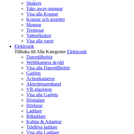
Shakers
Take away-muggar
Visa alla Koppar
Koppar och assietter
Muggar
Termosar
Vattenflaskor
Visa alla varor
Elektronik
Tillbaka till Alla Kategorier
Elektronik
Datortillbehör
Webbkamera skydd
Visa alla Datortillbehör
Gadjets
Actionkameror
Aktivitetsarmband
VR-glasögon
Visa alla Gadjets
Högtalare
Hörlurar
Laddare
Billaddare
Kablar & Adaptrar
Trådlösa laddare
Visa alla Laddare