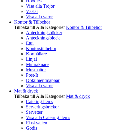
Hoodies
Visa alla Tröjor
Västar
Visa alla varor
Kontor & Tillbehör
Tillbaka till Alla Kategorier
Kontor & Tillbehör
Anteckningsböcker
Anteckningsblock
Etui
Kontorstillbehör
Korthållare
Linjal
Miniräknare
Musmattor
Post-It
Dokumentmappar
Visa alla varor
Mat & dryck
Tillbaka till Alla Kategorier
Mat & dryck
Catering Items
Serveringsbrickor
Servetter
Visa alla Catering Items
Flaskvatten
Godis