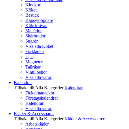
Klockor
Köket
Bestick
Kapsylöppnare
Köksknivar
Matlådor
Skärbrädor
Sugrör
Visa alla Köket
Förkläden
Ljus
Magneter
Tallrikar
Vintillbehör
Visa alla varor
Kalendrar
Tillbaka till Alla Kategorier
Kalendrar
Fickalmanackor
Företagskalendrar
Kalendrar
Visa alla varor
Kläder & Accessoarer
Tillbaka till Alla Kategorier
Kläder & Accessoarer
Arbetskläder