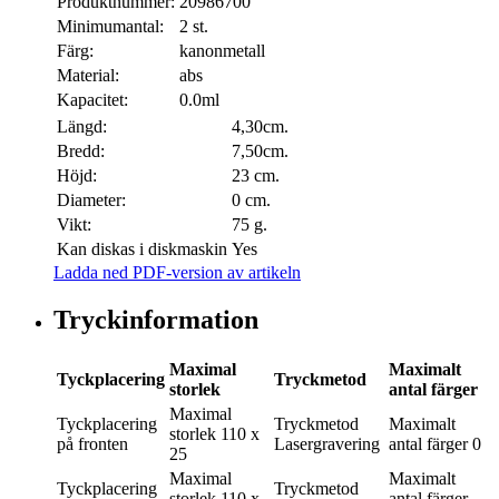
Produktnummer:
20986700
Minimumantal:
2 st.
Färg:
kanonmetall
Material:
abs
Kapacitet:
0.0ml
Längd:
4,30cm.
Bredd:
7,50cm.
Höjd:
23 cm.
Diameter:
0 cm.
Vikt:
75 g.
Kan diskas i diskmaskin
Yes
Ladda ned PDF-version av artikeln
Tryckinformation
Maximal
Maximalt
Tyckplacering
Tryckmetod
storlek
antal färger
Maximal
Tyckplacering
Tryckmetod
Maximalt
storlek
110 x
på fronten
Lasergravering
antal färger
0
25
Maximal
Maximalt
Tyckplacering
Tryckmetod
storlek
110 x
antal färger