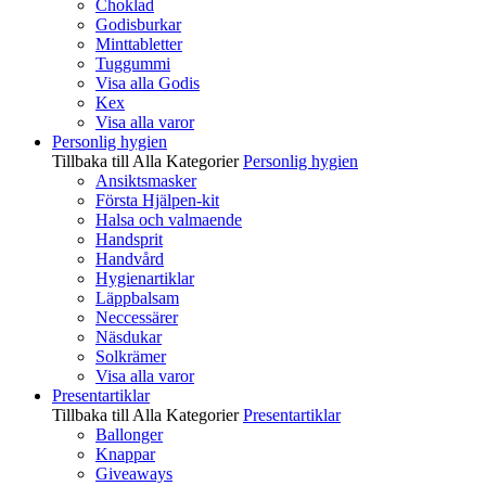
Choklad
Godisburkar
Minttabletter
Tuggummi
Visa alla Godis
Kex
Visa alla varor
Personlig hygien
Tillbaka till Alla Kategorier
Personlig hygien
Ansiktsmasker
Första Hjälpen-kit
Halsa och valmaende
Handsprit
Handvård
Hygienartiklar
Läppbalsam
Neccessärer
Näsdukar
Solkrämer
Visa alla varor
Presentartiklar
Tillbaka till Alla Kategorier
Presentartiklar
Ballonger
Knappar
Giveaways