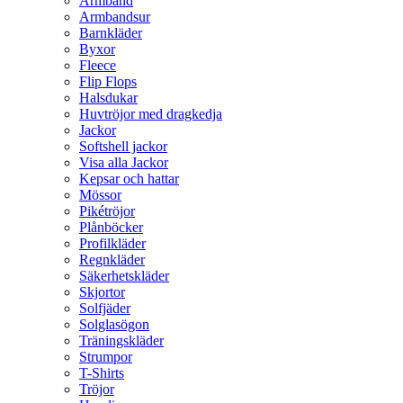
Armband
Armbandsur
Barnkläder
Byxor
Fleece
Flip Flops
Halsdukar
Huvtröjor med dragkedja
Jackor
Softshell jackor
Visa alla Jackor
Kepsar och hattar
Mössor
Pikétröjor
Plånböcker
Profilkläder
Regnkläder
Säkerhetskläder
Skjortor
Solfjäder
Solglasögon
Träningskläder
Strumpor
T-Shirts
Tröjor