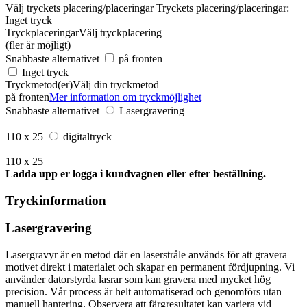
Välj tryckets placering/placeringar
Tryckets placering/placeringar:
Inget tryck
Tryckplaceringar
Välj tryckplacering
(fler är möjligt)
Snabbaste alternativet
på fronten
Inget tryck
Tryckmetod(er)
Välj din tryckmetod
på fronten
Mer information om tryckmöjlighet
Snabbaste alternativet
Lasergravering
110 x 25
digitaltryck
110 x 25
Ladda upp er logga i kundvagnen eller efter beställning.
Tryckinformation
Lasergravering
Lasergravyr är en metod där en laserstråle används för att gravera
motivet direkt i materialet och skapar en permanent fördjupning. Vi
använder datorstyrda lasrar som kan gravera med mycket hög
precision. Vår process är helt automatiserad och genomförs utan
manuell hantering. Observera att färgresultatet kan variera vid