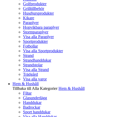
Golfprodukter
Grilltillbehör
Husdjursprodukter
Kikare
Paraplyer
Hopvikbara paraplyer
Stormparaplyer
Visa alla Paraplyer
Sportprodukter
Fotbollar
Visa alla Sportprodukter
Strand
Strandhanddukar
Strandstolar
Visa alla Strand
Trädgård
Visa alla varor
Hem & Hushåll
Tillbaka till Alla Kategorier
Hem & Hushåll
Filtar
Glasunderlägg
Handdukar
Badrockar
Sport handdukar
Visa alla Handdukar