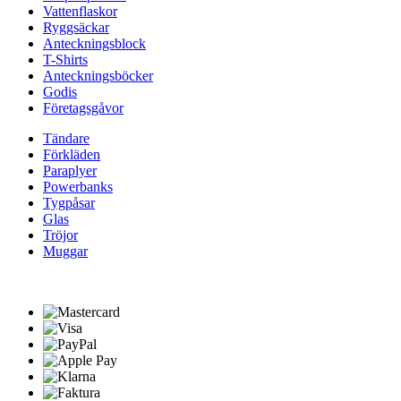
Vattenflaskor
Ryggsäckar
Anteckningsblock
T-Shirts
Anteckningsböcker
Godis
Företagsgåvor
Tändare
Förkläden
Paraplyer
Powerbanks
Tygpåsar
Glas
Tröjor
Muggar