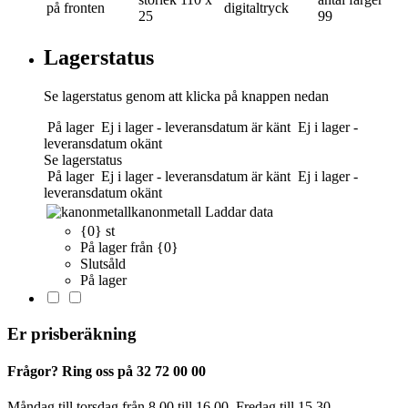
på fronten
digitaltryck
25
99
Lagerstatus
Se lagerstatus genom att klicka på knappen nedan
På lager
Ej i lager - leveransdatum är känt
Ej i lager -
leveransdatum okänt
Se lagerstatus
På lager
Ej i lager - leveransdatum är känt
Ej i lager -
leveransdatum okänt
kanonmetall
Laddar data
{0} st
På lager från {0}
Slutsåld
På lager
Er prisberäkning
Frågor? Ring oss på 32 72 00 00
Måndag till torsdag från 8.00 till 16.00. Fredag ​​till 15.30