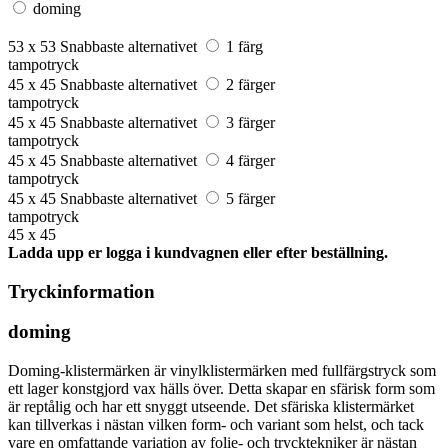
doming
53 x 53
Snabbaste alternativet
1 färg
tampotryck
45 x 45
Snabbaste alternativet
2 färger
tampotryck
45 x 45
Snabbaste alternativet
3 färger
tampotryck
45 x 45
Snabbaste alternativet
4 färger
tampotryck
45 x 45
Snabbaste alternativet
5 färger
tampotryck
45 x 45
Ladda upp er logga i kundvagnen eller efter beställning.
Tryckinformation
doming
Doming-klistermärken är vinylklistermärken med fullfärgstryck som
ett lager konstgjord vax hälls över. Detta skapar en sfärisk form som
är reptålig och har ett snyggt utseende. Det sfäriska klistermärket
kan tillverkas i nästan vilken form- och variant som helst, och tack
vare en omfattande variation av folie- och trycktekniker är nästan