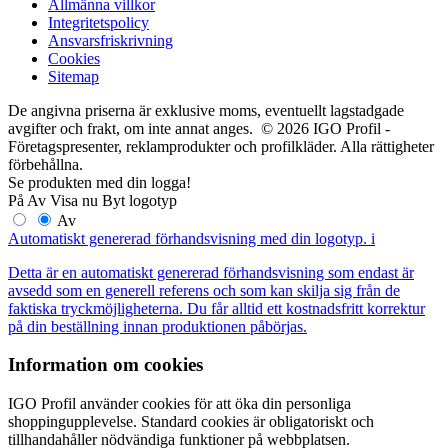
Allmänna villkor
Integritetspolicy
Ansvarsfriskrivning
Cookies
Sitemap
De angivna priserna är exklusive moms, eventuellt lagstadgade
avgifter och frakt, om inte annat anges. © 2026 IGO Profil -
Företagspresenter, reklamprodukter och profilkläder. Alla rättigheter
förbehållna.
Se produkten med din logga!
På
Av
Visa nu
Byt logotyp
Av
Automatiskt genererad förhandsvisning med din logotyp.
i
Detta är en automatiskt genererad förhandsvisning som endast är
avsedd som en generell referens och som kan skilja sig från de
faktiska tryckmöjligheterna. Du får alltid ett kostnadsfritt korrektur
på din beställning innan produktionen påbörjas.
Information om cookies
IGO Profil använder cookies för att öka din personliga
shoppingupplevelse. Standard cookies är obligatoriskt och
tillhandahåller nödvändiga funktioner på webbplatsen.