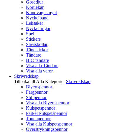
Gosedjur
Kortlekar
Kundvagnsmynt
Nyckelband
Leksaker
Nyckelringar
Spel
Stickers
Stressbollar
Tändstickor
Tändare
BIC-tändare
Visa alla Tändare
Visa alla varor
Skrivredskap
Tillbaka till Alla Kategorier
Skrivredskap
Blyertspennor
Färgpennor
Stiftpennor
Visa alla Blyertspennor
Kulspetspennor
Parker kulspetspennor
Touchpennor
Visa alla Kulspetspennor
Överstrykningspennor