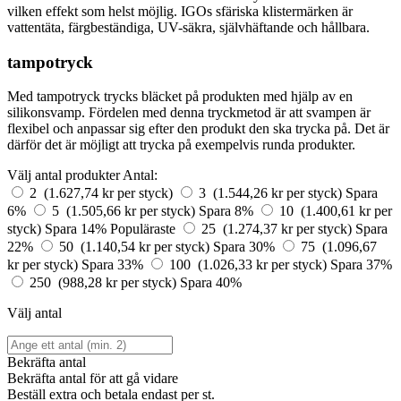
vilken effekt som helst möjlig. IGOs sfäriska klistermärken är
vattentäta, färgbeständiga, UV-säkra, självhäftande och hållbara.
tampotryck
Med tampotryck trycks bläcket på produkten med hjälp av en
silikonsvamp. Fördelen med denna tryckmetod är att svampen är
flexibel och anpassar sig efter den produkt den ska trycka på. Det är
därför det är möjligt att trycka på exempelvis runda produkter.
Välj antal produkter
Antal:
2 (1.627,74 kr per styck)
3 (1.544,26 kr per styck)
Spara
6%
5 (1.505,66 kr per styck)
Spara 8%
10 (1.400,61 kr per
styck)
Spara 14%
Populäraste
25 (1.274,37 kr per styck)
Spara
22%
50 (1.140,54 kr per styck)
Spara 30%
75 (1.096,67
kr per styck)
Spara 33%
100 (1.026,33 kr per styck)
Spara 37%
250 (988,28 kr per styck)
Spara 40%
Välj antal
Bekräfta antal
Bekräfta antal för att gå vidare
Beställ
extra och betala endast
per st.