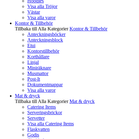
Hoodies
Visa alla Tröjor
Västar
Visa alla varor
Kontor & Tillbehör
Tillbaka till Alla Kategorier
Kontor & Tillbehör
Anteckningsböcker
Anteckningsblock
Etui
Kontorstillbehör
Korthållare
Linjal
Miniräknare
Musmattor
Post-It
Dokumentmappar
Visa alla varor
Mat & dryck
Tillbaka till Alla Kategorier
Mat & dryck
Catering Items
Serveringsbrickor
Servetter
Visa alla Catering Items
Flaskvatten
Godis