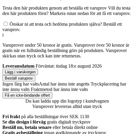
Testa den här produkten genom att beställa ett varuprov
Vill du testa
den här produkten först? Markera rutan nedan för att få ett varuprov.
Önskar ni att testa och bedöma produkten själva? Beställ ett
varuprov.
i
Varuprover under 50 kronor är gratis. Varuprover över 50 kronor är
gratis när en fullständig beställning görs på produkten. Varuprover
skickas utan tryck och kan inte returneras.
Leveransdatum
Förväntat: tisdag 18:e augusti 2026
Lägg i varukorgen
Beställ varuprov
Ingen färg har valts
Antal har ännu inte angetts
Tryckplacering har
inte ännu valts
Fraktmetod har ännu inte valts
Få en icke-bindande offert
Du kan ladda upp din logotyp i kundvagnen
Varuprover levereras alltid utan tryck
Fri frakt
på alla beställningar över SEK 1130
Se din design i förväg
gratis digitalt tryckprov
Beställ nu, betala senare
eller betala direkt online
Gratis avbeställning
innan godkännande av tryckprov