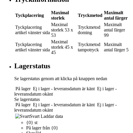
Maximal
Maximalt
Tyckplacering
Tryckmetod
storlek
antal färger
Maximal
Maximalt
Tyckplacering
Tryckmetod
storlek
53 x
antal färger
artikel vänster sida
doming
53
99
Maximal
Tyckplacering
Tryckmetod
Maximalt
storlek
45 x
artikel vänster sida
tampotryck
antal färger
5
45
Lagerstatus
Se lagerstatus genom att klicka på knappen nedan
På lager
Ej i lager - leveransdatum är känt
Ej i lager -
leveransdatum okänt
Se lagerstatus
På lager
Ej i lager - leveransdatum är känt
Ej i lager -
leveransdatum okänt
Svart
Laddar data
{0} st
På lager från {0}