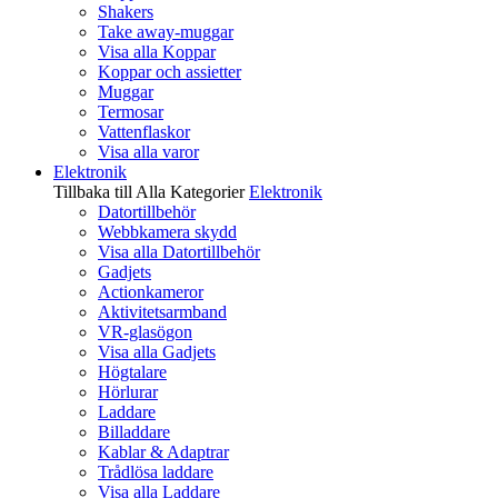
Shakers
Take away-muggar
Visa alla Koppar
Koppar och assietter
Muggar
Termosar
Vattenflaskor
Visa alla varor
Elektronik
Tillbaka till Alla Kategorier
Elektronik
Datortillbehör
Webbkamera skydd
Visa alla Datortillbehör
Gadjets
Actionkameror
Aktivitetsarmband
VR-glasögon
Visa alla Gadjets
Högtalare
Hörlurar
Laddare
Billaddare
Kablar & Adaptrar
Trådlösa laddare
Visa alla Laddare