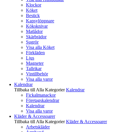
Klockor
Köket
Bestick
Kapsylöppnare
Köksknivar
Matlådor
Skärbrädor
Sugrör
Visa alla Köket
Förkläden
Ljus
Magneter
Tallrikar
Vintillbehör
Visa alla varor
Kalendrar
Tillbaka till Alla Kategorier
Kalendrar
Fickalmanackor
Företagskalendrar
Kalendrar
Visa alla varor
Kläder & Accessoarer
Tillbaka till Alla Kategorier
Kläder & Accessoarer
Arbetskläder