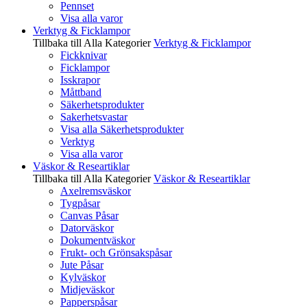
Pennset
Visa alla varor
Verktyg & Ficklampor
Tillbaka till Alla Kategorier
Verktyg & Ficklampor
Fickknivar
Ficklampor
Isskrapor
Måttband
Säkerhetsprodukter
Sakerhetsvastar
Visa alla Säkerhetsprodukter
Verktyg
Visa alla varor
Väskor & Researtiklar
Tillbaka till Alla Kategorier
Väskor & Researtiklar
Axelremsväskor
Tygpåsar
Canvas Påsar
Datorväskor
Dokumentväskor
Frukt- och Grönsakspåsar
Jute Påsar
Kylväskor
Midjeväskor
Papperspåsar