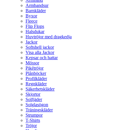
Armband
Armbandsur
Barnkläder
Byxor
Fleece
Flip Flops
Halsdukar
Huvtröjor med dragkedja
Jackor
Softshell jackor
Visa alla Jackor
Kepsar och hattar
Mössor
Pikétröjor
Plånböcker
Profilkläder
Regnkläder
Säkerhetskläder
Skjortor
Solfjäder
Solglasögon
Träningskläder
Strumpor
T-Shirts
Tröjor