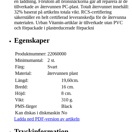
en laddning. Förutom att öronsnäckorna går att reparera är de
tillverkade av återvunnen PC-plast. Totalt återvunnet innehåll:
32% baserat på artikelns totala vikt. RCS-certifiering
säkerställer en helt certifierad leveranskedja för de återvunna
materialen. Urban Vitamin-artiklar är tillverkade utan PVC
och förpackade i plastreducerade förpackni
Egenskaper
Produktnummer:
22060000
Minimumantal:
2 st.
Färg:
Svart
Material:
återvunnen plast
Längd:
19,60cm.
Bredd:
16 cm.
Höjd:
8 cm.
Vikt:
310 g.
PMS-färger
Black
Kan diskas i diskmaskin
No
Ladda ned PDF-version av artikeln
Tryckinformation