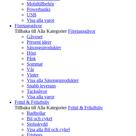
Mobiltillbehör
Powerbanks
USB
Visa alla varor
Företagsgåvor
Tillbaka till Alla Kategorier
Företagsgåvor
Gåvoset
Present ideer
Säsongsprodukter
Höst
Påsk
Sommar
Vår
Vinter
Visa alla Säsongsprodukter
Snabb leverans
Tackgåvor
Visa alla varor
Fritid & Friluftsliv
Tillbaka till Alla Kategorier
Fritid & Friluftsliv
Badbollar
Bil och cykel
Stolsskydd
Visa alla Bil och cykel
Frisbees