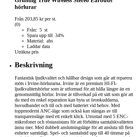
Grundig True Wireless Stereo Earbuds
hörlurar
Från
203,85 kr
per st.
(0)
Från: 5 st
Spara upp till 34%
Material: abs
Laddar data
Uträkna pris
Beskrivning
Fantastisk ljudkvalitet och hållbar design som går att reparera
möts i Irvine-hörlurarna. Irvine är en premium HI-FI-
ljudkvalitetshörlur som är utformad för att hålla längre än en
genomsnittlig hörlur. Irvine är tillverkad på ett sätt som gör att
du med en enkel reparation kan byta ut öronkuddarna,
huvudbandet och till och med batteriet vid behov. Med
toppmodernt ANC-läge som också kan stängas av till
transparensläge med ett enkelt klick. Utrustad med 5 ENC-
mikrofoner och röstassistans för att förbättra samtalskvaliteten
ännu mer. Med dubbelt anslutningsläge för att ansluta till flera
enheter samtidigt. Spel- och samtalstid upp till 40 timmar på