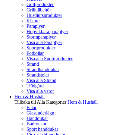
Golfprodukter
Grilltillbehör
Husdjursprodukter
Kikare
Paraplyer
Hopvikbara paraplyer
Stormparaplyer
Visa alla Paraplyer
Sportprodukter
Fotbollar
Visa alla Sportprodukter
Strand
Strandhanddukar
Strandstolar
Visa alla Strand
Trädgård
Visa alla varor
Hem & Hushåll
Tillbaka till Alla Kategorier
Hem & Hushåll
Filtar
Glasunderlägg
Handdukar
Badrockar
Sport handdukar
Visa alla Handdukar