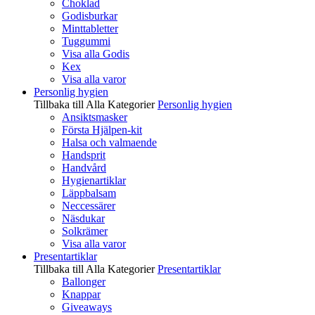
Choklad
Godisburkar
Minttabletter
Tuggummi
Visa alla Godis
Kex
Visa alla varor
Personlig hygien
Tillbaka till Alla Kategorier
Personlig hygien
Ansiktsmasker
Första Hjälpen-kit
Halsa och valmaende
Handsprit
Handvård
Hygienartiklar
Läppbalsam
Neccessärer
Näsdukar
Solkrämer
Visa alla varor
Presentartiklar
Tillbaka till Alla Kategorier
Presentartiklar
Ballonger
Knappar
Giveaways