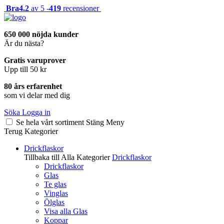
Bra
4.2
av 5 -
419
recensioner
650 000 nöjda kunder
Är du nästa?
Gratis varuprover
Upp till 50 kr
80 års erfarenhet
som vi delar med dig
Söka
Logga in
Se hela vårt sortiment
Stäng
Meny
Terug
Kategorier
Drickflaskor
Tillbaka till Alla Kategorier
Drickflaskor
Drickflaskor
Glas
Te glas
Vinglas
Ölglas
Visa alla Glas
Koppar