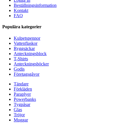
Logga In
Beställningsinformation
Kontakt
FAQ
Populära kategorier
Kulpetspennor
Vattenflaskor
Ryggsäckar
Anteckningsblock
T-Shirts
Anteckningsböcker
Godis
Företagsgåvor
Tändare
Förkläden
Paraplyer
Powerbanks
Tygpåsar
Glas
Tröjor
Muggar