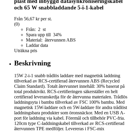
plast med inbyggd datasynkroniseringskabel
och 65 W snabbladdande 5-i-1-kabel
Från
56,67 kr
per st.
(0)
Från: 2 st
Spara upp till 34%
Material: återvunnen ABS
Laddar data
Uträkna pris
Beskrivning
15W 2-i-1 snabb trådlös laddare med magnetisk laddning
tillverkad av RCS-certifierad återvunnen ABS (Recycled
Claim Standard). Totalt återvunnet innehåll: 30% baserat på
total produktvikt. RCS-certifieringen säkerställer en helt
certifierad leveranskedja för de återvunna materialen. Trådlös
laddningsyta i bambu tillverkad av FSC 100% bambu. Med
magnetisk 15W-laddare och en 5W-laddare för andra trådlöst
laddningsbara produkter som öronsnäckor. Med en USB A-
port för laddning via kabel. Föremål och tillbehör PVC-fria.
120cm type C-laddningskabel tillverkad av RCS-certifierad
återvunnen TPE medföljer. Levereras i FSC-mix