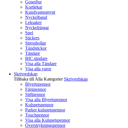
Gosedjur
Kortlekar
Kundvagnsmynt
Nyckelband
Leksaker
Nyckelringar
Spel
Stickers
Stressbollar
Tändstickor
Tändare
BIC-tändare
Visa alla Tändare
Visa alla varor
Skrivredskap
Tillbaka till Alla Kategorier
Skrivredskap
Blyertspennor
Färgpennor
Stiftpennor
Visa alla Blyertspennor
Kulspetspennor
Parker kulspetspennor
Touchpennor
Visa alla Kulspetspennor
Överstrykningspennor