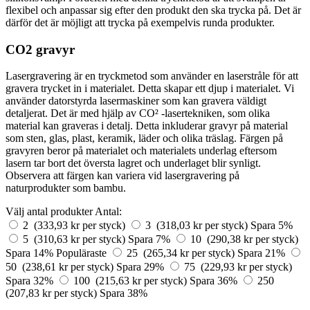
flexibel och anpassar sig efter den produkt den ska trycka på. Det är
därför det är möjligt att trycka på exempelvis runda produkter.
CO2 gravyr
Lasergravering är en tryckmetod som använder en laserstråle för att
gravera trycket in i materialet. Detta skapar ett djup i materialet. Vi
använder datorstyrda lasermaskiner som kan gravera väldigt
detaljerat. Det är med hjälp av CO² -lasertekniken, som olika
material kan graveras i detalj. Detta inkluderar gravyr på material
som sten, glas, plast, keramik, läder och olika träslag. Färgen på
gravyren beror på materialet och materialets underlag eftersom
lasern tar bort det översta lagret och underlaget blir synligt.
Observera att färgen kan variera vid lasergravering på
naturprodukter som bambu.
Välj antal produkter
Antal:
2 (333,93 kr per styck)
3 (318,03 kr per styck)
Spara 5%
5 (310,63 kr per styck)
Spara 7%
10 (290,38 kr per styck)
Spara 14%
Populäraste
25 (265,34 kr per styck)
Spara 21%
50 (238,61 kr per styck)
Spara 29%
75 (229,93 kr per styck)
Spara 32%
100 (215,63 kr per styck)
Spara 36%
250
(207,83 kr per styck)
Spara 38%