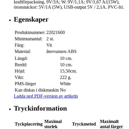
kraftförpackning. 9V/3A; W: 9V/1,1A; 9V/1,67 A/(15W),
öronsnäckor: 5V/1A (5W), USB-output 5V / 2,1A. PVC-fri.
Egenskaper
Produktnummer:
22021600
Minimumantal:
2 st.
Färg:
Vit
Material:
återvunnen ABS
Längd:
10 cm.
Bredd:
10 cm.
Höjd:
15,50cm.
Vikt:
222 g.
PMS-färger
White
Kan diskas i diskmaskin
No
Ladda ned PDF-version av artikeln
Tryckinformation
Maximal
Maximalt
Tyckplacering
Tryckmetod
storlek
antal färger