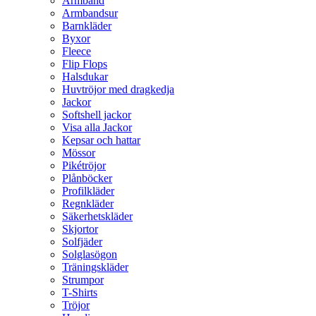
Armband
Armbandsur
Barnkläder
Byxor
Fleece
Flip Flops
Halsdukar
Huvtröjor med dragkedja
Jackor
Softshell jackor
Visa alla Jackor
Kepsar och hattar
Mössor
Pikétröjor
Plånböcker
Profilkläder
Regnkläder
Säkerhetskläder
Skjortor
Solfjäder
Solglasögon
Träningskläder
Strumpor
T-Shirts
Tröjor