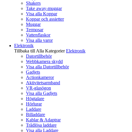
Shakers
Take away-muggar
Visa alla Koppar
Koppar och assietter
Muggar
Termosar
Vattenflaskor
Visa alla varor
Elektronik
Tillbaka till Alla Kategorier
Elektronik
Datortillbehör
Webbkamera skydd
Visa alla Datortillbehör
Gadjets
Actionkameror
Aktivitetsarmband
VR-glasögon
Visa alla Gadjets
Högtalare
Hörlurar
Laddare
Billaddare
Kablar & Adaptrar
Trådlösa laddare
Visa alla Laddare