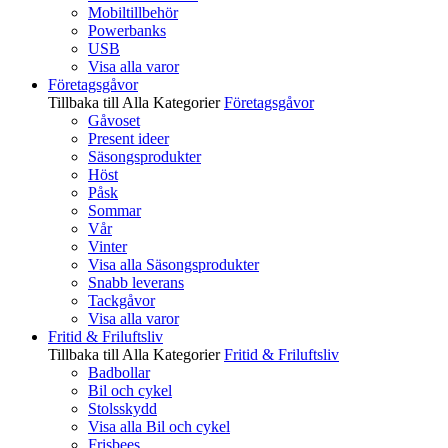
Mobiltillbehör
Powerbanks
USB
Visa alla varor
Företagsgåvor
Tillbaka till Alla Kategorier
Företagsgåvor
Gåvoset
Present ideer
Säsongsprodukter
Höst
Påsk
Sommar
Vår
Vinter
Visa alla Säsongsprodukter
Snabb leverans
Tackgåvor
Visa alla varor
Fritid & Friluftsliv
Tillbaka till Alla Kategorier
Fritid & Friluftsliv
Badbollar
Bil och cykel
Stolsskydd
Visa alla Bil och cykel
Frisbees