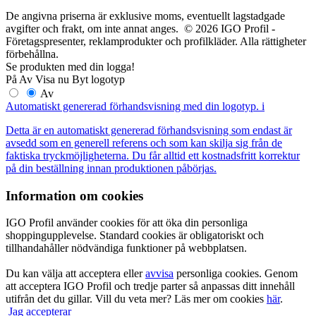
De angivna priserna är exklusive moms, eventuellt lagstadgade
avgifter och frakt, om inte annat anges. © 2026 IGO Profil -
Företagspresenter, reklamprodukter och profilkläder. Alla rättigheter
förbehållna.
Se produkten med din logga!
På
Av
Visa nu
Byt logotyp
Av
Automatiskt genererad förhandsvisning med din logotyp.
i
Detta är en automatiskt genererad förhandsvisning som endast är
avsedd som en generell referens och som kan skilja sig från de
faktiska tryckmöjligheterna. Du får alltid ett kostnadsfritt korrektur
på din beställning innan produktionen påbörjas.
Information om cookies
IGO Profil använder cookies för att öka din personliga
shoppingupplevelse. Standard cookies är obligatoriskt och
tillhandahåller nödvändiga funktioner på webbplatsen.
Du kan välja att acceptera eller
avvisa
personliga cookies. Genom
att acceptera IGO Profil och tredje parter så anpassas ditt innehåll
utifrån det du gillar. Vill du veta mer? Läs mer om cookies
här
.
Jag accepterar