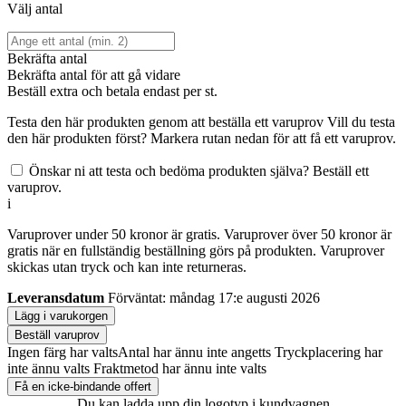
Välj antal
Bekräfta antal
Bekräfta antal för att gå vidare
Beställ
extra och betala endast
per st.
Testa den här produkten genom att beställa ett varuprov
Vill du testa
den här produkten först? Markera rutan nedan för att få ett varuprov.
Önskar ni att testa och bedöma produkten själva? Beställ ett
varuprov.
i
Varuprover under 50 kronor är gratis. Varuprover över 50 kronor är
gratis när en fullständig beställning görs på produkten. Varuprover
skickas utan tryck och kan inte returneras.
Leveransdatum
Förväntat: måndag 17:e augusti 2026
Lägg i varukorgen
Beställ varuprov
Ingen färg har valts
Antal har ännu inte angetts
Tryckplacering har
inte ännu valts
Fraktmetod har ännu inte valts
Få en icke-bindande offert
Du kan ladda upp din logotyp i kundvagnen