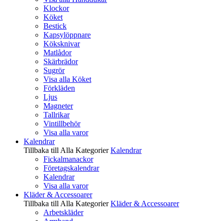
Klockor
Köket
Bestick
Kapsylöppnare
Köksknivar
Matlådor
Skärbrädor
Sugrör
Visa alla Köket
Förkläden
Ljus
Magneter
Tallrikar
Vintillbehör
Visa alla varor
Kalendrar
Tillbaka till Alla Kategorier
Kalendrar
Fickalmanackor
Företagskalendrar
Kalendrar
Visa alla varor
Kläder & Accessoarer
Tillbaka till Alla Kategorier
Kläder & Accessoarer
Arbetskläder