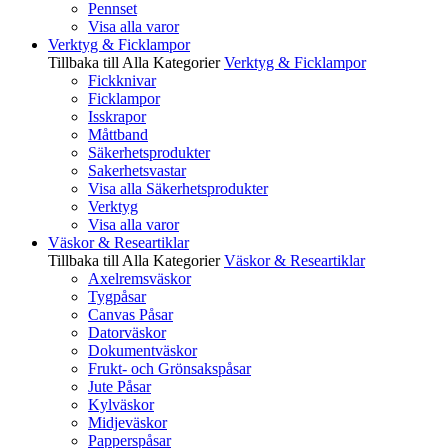
Pennset
Visa alla varor
Verktyg & Ficklampor
Tillbaka till Alla Kategorier
Verktyg & Ficklampor
Fickknivar
Ficklampor
Isskrapor
Måttband
Säkerhetsprodukter
Sakerhetsvastar
Visa alla Säkerhetsprodukter
Verktyg
Visa alla varor
Väskor & Researtiklar
Tillbaka till Alla Kategorier
Väskor & Researtiklar
Axelremsväskor
Tygpåsar
Canvas Påsar
Datorväskor
Dokumentväskor
Frukt- och Grönsakspåsar
Jute Påsar
Kylväskor
Midjeväskor
Papperspåsar