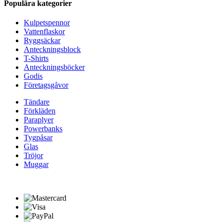
Populära kategorier
Kulpetspennor
Vattenflaskor
Ryggsäckar
Anteckningsblock
T-Shirts
Anteckningsböcker
Godis
Företagsgåvor
Tändare
Förkläden
Paraplyer
Powerbanks
Tygpåsar
Glas
Tröjor
Muggar