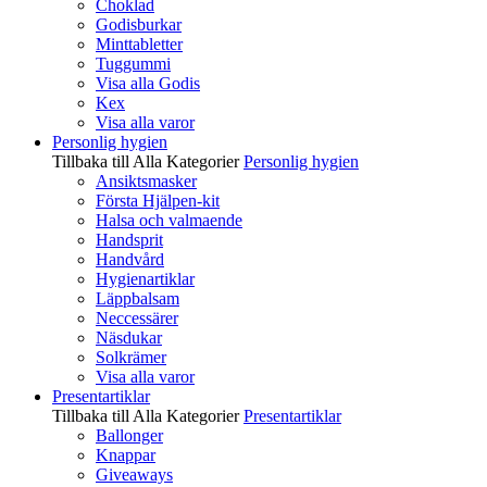
Choklad
Godisburkar
Minttabletter
Tuggummi
Visa alla Godis
Kex
Visa alla varor
Personlig hygien
Tillbaka till Alla Kategorier
Personlig hygien
Ansiktsmasker
Första Hjälpen-kit
Halsa och valmaende
Handsprit
Handvård
Hygienartiklar
Läppbalsam
Neccessärer
Näsdukar
Solkrämer
Visa alla varor
Presentartiklar
Tillbaka till Alla Kategorier
Presentartiklar
Ballonger
Knappar
Giveaways