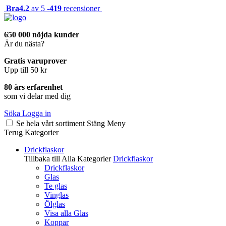
Bra
4.2
av 5 -
419
recensioner
650 000 nöjda kunder
Är du nästa?
Gratis varuprover
Upp till 50 kr
80 års erfarenhet
som vi delar med dig
Söka
Logga in
Se hela vårt sortiment
Stäng
Meny
Terug
Kategorier
Drickflaskor
Tillbaka till Alla Kategorier
Drickflaskor
Drickflaskor
Glas
Te glas
Vinglas
Ölglas
Visa alla Glas
Koppar