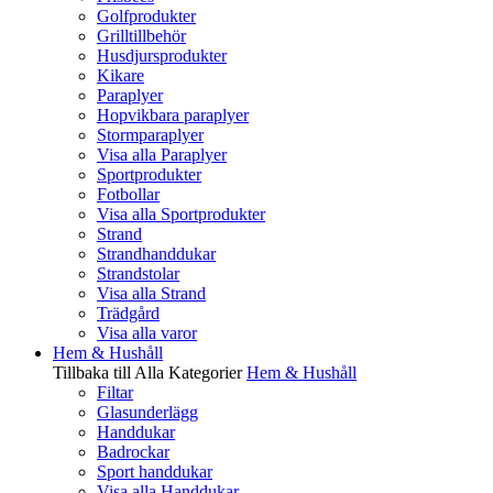
Golfprodukter
Grilltillbehör
Husdjursprodukter
Kikare
Paraplyer
Hopvikbara paraplyer
Stormparaplyer
Visa alla Paraplyer
Sportprodukter
Fotbollar
Visa alla Sportprodukter
Strand
Strandhanddukar
Strandstolar
Visa alla Strand
Trädgård
Visa alla varor
Hem & Hushåll
Tillbaka till Alla Kategorier
Hem & Hushåll
Filtar
Glasunderlägg
Handdukar
Badrockar
Sport handdukar
Visa alla Handdukar