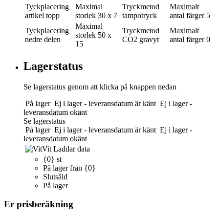
Tyckplacering
Maximal
Tryckmetod
Maximalt
artikel topp
storlek
30 x 7
tampotryck
antal färger
5
Maximal
Tyckplacering
Tryckmetod
Maximalt
storlek
50 x
nedre delen
CO2 gravyr
antal färger
0
15
Lagerstatus
Se lagerstatus genom att klicka på knappen nedan
På lager
Ej i lager - leveransdatum är känt
Ej i lager -
leveransdatum okänt
Se lagerstatus
På lager
Ej i lager - leveransdatum är känt
Ej i lager -
leveransdatum okänt
Vit
Laddar data
{0} st
På lager från {0}
Slutsåld
På lager
Er prisberäkning