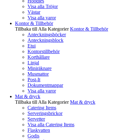
Hoodies
Visa alla Tröjor
Västar
Visa alla varor
Kontor & Tillbehör
Tillbaka till Alla Kategorier
Kontor & Tillbehör
Anteckningsböcker
Anteckningsblock
Etui
Kontorstillbehör
Korthållare
Linjal
Miniräknare
Musmattor
Post-It
Dokumentmappar
Visa alla varor
Mat & dryck
Tillbaka till Alla Kategorier
Mat & dryck
Catering Items
Serveringsbrickor
Servetter
Visa alla Catering Items
Flaskvatten
Godis