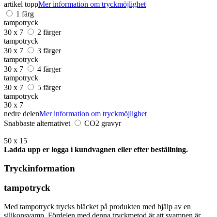
artikel topp
Mer information om tryckmöjlighet
1 färg
tampotryck
30 x 7
2 färger
tampotryck
30 x 7
3 färger
tampotryck
30 x 7
4 färger
tampotryck
30 x 7
5 färger
tampotryck
30 x 7
nedre delen
Mer information om tryckmöjlighet
Snabbaste alternativet
CO2 gravyr
50 x 15
Ladda upp er logga i kundvagnen eller efter beställning.
Tryckinformation
tampotryck
Med tampotryck trycks bläcket på produkten med hjälp av en
silikonsvamp. Fördelen med denna tryckmetod är att svampen är