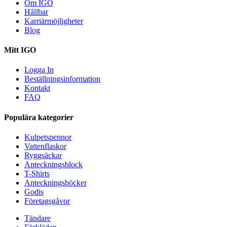
Om IGO
Hållbar
Karriärmöjligheter
Blog
Mitt IGO
Logga In
Beställningsinformation
Kontakt
FAQ
Populära kategorier
Kulpetspennor
Vattenflaskor
Ryggsäckar
Anteckningsblock
T-Shirts
Anteckningsböcker
Godis
Företagsgåvor
Tändare