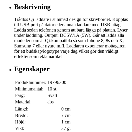
Beskrivning
Trådlös Qi-laddare i slimmad design för skrivbordet. Kopplas
till USB port på dator eller annan laddare med USB uttag.
Ladda sedan telefonen genom att bara lägga på plattan. Lyser
under laddning. Output: DC5V/1A (5W). Går att ladda alla
modeller som är Qi-kompatibla så som Iphone 8, 8s och X,
Samsung 7 eller nyare m.fl. Laddaren exponerar mottagaren
för ett budskap/logotype varje dag vilket gör den väldigt
effektiv som reklamartikel.
Egenskaper
Produktnummer:
19796300
Minimumantal:
10 st.
Färg:
Svart
Material:
abs
Längd:
0 cm.
Bredd:
7 cm.
Höjd:
1 cm.
Vikt:
37 g.