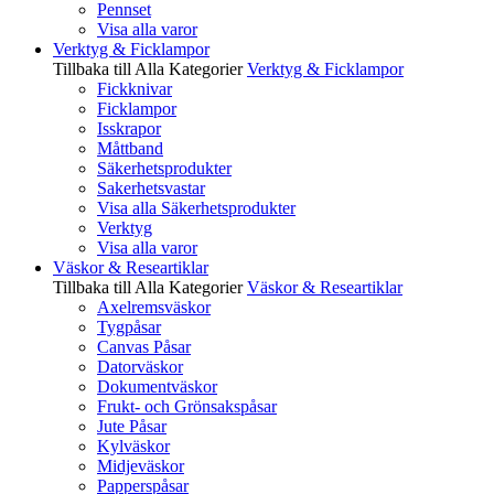
Pennset
Visa alla varor
Verktyg & Ficklampor
Tillbaka till Alla Kategorier
Verktyg & Ficklampor
Fickknivar
Ficklampor
Isskrapor
Måttband
Säkerhetsprodukter
Sakerhetsvastar
Visa alla Säkerhetsprodukter
Verktyg
Visa alla varor
Väskor & Researtiklar
Tillbaka till Alla Kategorier
Väskor & Researtiklar
Axelremsväskor
Tygpåsar
Canvas Påsar
Datorväskor
Dokumentväskor
Frukt- och Grönsakspåsar
Jute Påsar
Kylväskor
Midjeväskor
Papperspåsar