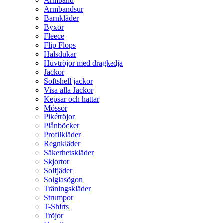
Armband
Armbandsur
Barnkläder
Byxor
Fleece
Flip Flops
Halsdukar
Huvtröjor med dragkedja
Jackor
Softshell jackor
Visa alla Jackor
Kepsar och hattar
Mössor
Pikétröjor
Plånböcker
Profilkläder
Regnkläder
Säkerhetskläder
Skjortor
Solfjäder
Solglasögon
Träningskläder
Strumpor
T-Shirts
Tröjor