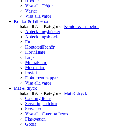
Hoodies
Visa alla Tröjor
Västar
Visa alla varor
Kontor & Tillbehör
Tillbaka till Alla Kategorier
Kontor & Tillbehör
Anteckningsböcker
Anteckningsblock
Etui
Kontorstillbehör
Korthållare
Linjal
Miniräknare
Musmattor
Post-It
Dokumentmappar
Visa alla varor
Mat & dryck
Tillbaka till Alla Kategorier
Mat & dryck
Catering Items
Serveringsbrickor
Servetter
Visa alla Catering Items
Flaskvatten
Godis