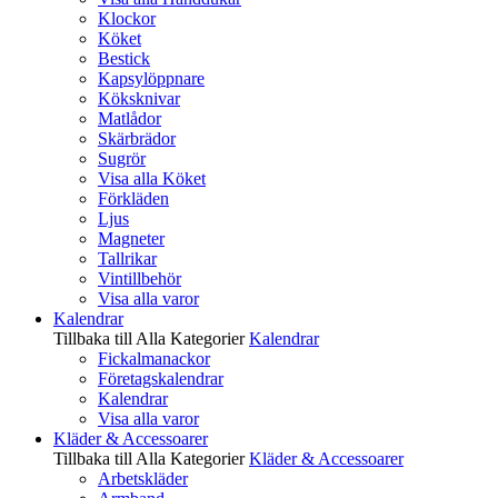
Klockor
Köket
Bestick
Kapsylöppnare
Köksknivar
Matlådor
Skärbrädor
Sugrör
Visa alla Köket
Förkläden
Ljus
Magneter
Tallrikar
Vintillbehör
Visa alla varor
Kalendrar
Tillbaka till Alla Kategorier
Kalendrar
Fickalmanackor
Företagskalendrar
Kalendrar
Visa alla varor
Kläder & Accessoarer
Tillbaka till Alla Kategorier
Kläder & Accessoarer
Arbetskläder