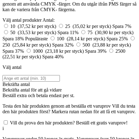
genom att använda CMYK -färger. Om du utgår ifrån PMS färger så
kan de variera från CMYK- färgerna.
Välj antal produkter
Antal:
10 (37,52 kr per styck)
25 (35,02 kr per styck)
Spara 7%
50 (33,53 kr per styck)
Spara 11%
75 (30,90 kr per styck)
Spara 18%
Populäraste
100 (28,14 kr per styck)
Spara 25%
250 (25,84 kr per styck)
Spara 32%
500 (23,88 kr per styck)
Spara 37%
1000 (23,18 kr per styck)
Spara 39%
2500
(22,51 kr per styck)
Spara 40%
Välj antal
Bekräfta antal
Bekräfta antal för att gå vidare
Beställ
extra och betala endast
per st.
Testa den här produkten genom att beställa ett varuprov
Vill du testa
den här produkten först? Markera rutan nedan för att få ett varuprov.
Vill du prova den här produkten? Beställ ett gratis varuprov!
i
Varuprover under 50 kronor är gratis. Varuprover över 50 kronor är