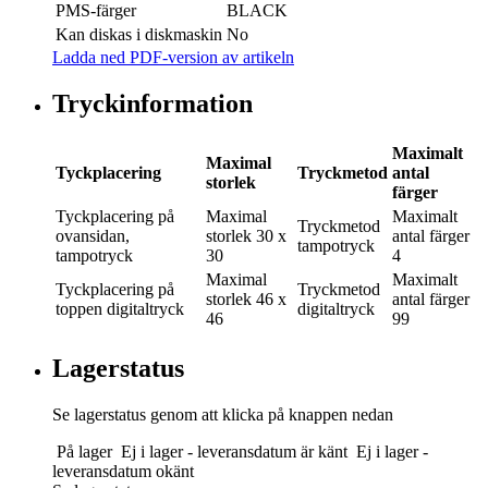
PMS-färger
BLACK
Kan diskas i diskmaskin
No
Ladda ned PDF-version av artikeln
Tryckinformation
Maximalt
Maximal
Tyckplacering
Tryckmetod
antal
storlek
färger
Tyckplacering
på
Maximal
Maximalt
Tryckmetod
ovansidan,
storlek
30 x
antal färger
tampotryck
tampotryck
30
4
Maximal
Maximalt
Tyckplacering
på
Tryckmetod
storlek
46 x
antal färger
toppen digitaltryck
digitaltryck
46
99
Lagerstatus
Se lagerstatus genom att klicka på knappen nedan
På lager
Ej i lager - leveransdatum är känt
Ej i lager -
leveransdatum okänt