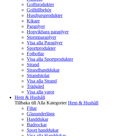
Golfprodukter
Grilltillbehör
Husdjursprodukter
Kikare
Paraplyer
Hopvikbara paraplyer
Stormparaplyer
Visa alla Paraplyer
Sportprodukter
Fotbollar
Visa alla Sportprodukter
Strand
Strandhanddukar
Strandstolar
Visa alla Strand
Trädgård
Visa alla varor
Hem & Hushåll
Tillbaka till Alla Kategorier
Hem & Hushåll
Filtar
Glasunderlägg
Handdukar
Badrockar
Sport handdukar
Visa alla Handdukar