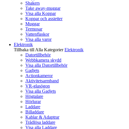
Shakers
Take away-muggar
Visa alla Koppar
Koppar och assietter
Muggar
Termosar
Vattenflaskor
Visa alla varor
Elektronik
Tillbaka till Alla Kategorier
Elektronik
Datortillbehör
Webbkamera skydd
Visa alla Datortillbehör
Gadjets
Actionkameror
Aktivitetsarmband
VR-glasögon
Visa alla Gadjets
Högtalare
Hörlurar
Laddare
Billaddare
Kablar & Adaptrar
Trådlösa laddare
Visa alla Laddare