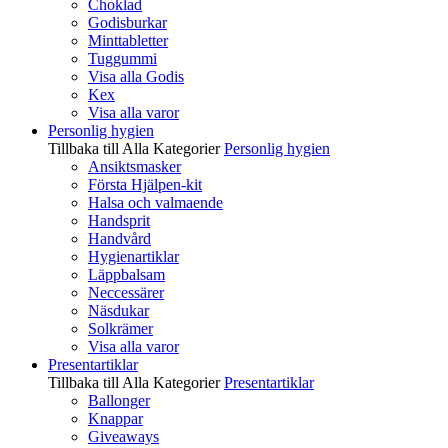
Choklad
Godisburkar
Minttabletter
Tuggummi
Visa alla Godis
Kex
Visa alla varor
Personlig hygien
Tillbaka till Alla Kategorier
Personlig hygien
Ansiktsmasker
Första Hjälpen-kit
Halsa och valmaende
Handsprit
Handvård
Hygienartiklar
Läppbalsam
Neccessärer
Näsdukar
Solkrämer
Visa alla varor
Presentartiklar
Tillbaka till Alla Kategorier
Presentartiklar
Ballonger
Knappar
Giveaways