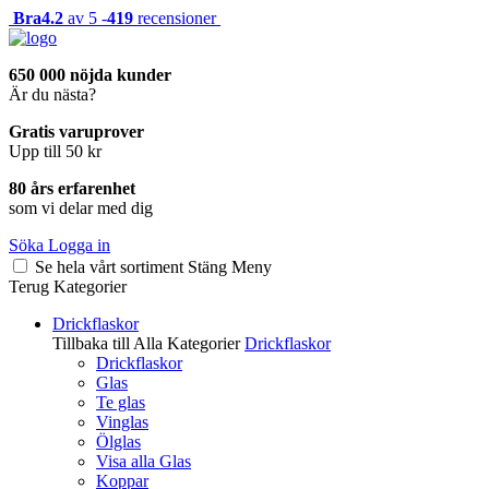
Bra
4.2
av 5 -
419
recensioner
650 000 nöjda kunder
Är du nästa?
Gratis varuprover
Upp till 50 kr
80 års erfarenhet
som vi delar med dig
Söka
Logga in
Se hela vårt sortiment
Stäng
Meny
Terug
Kategorier
Drickflaskor
Tillbaka till Alla Kategorier
Drickflaskor
Drickflaskor
Glas
Te glas
Vinglas
Ölglas
Visa alla Glas
Koppar