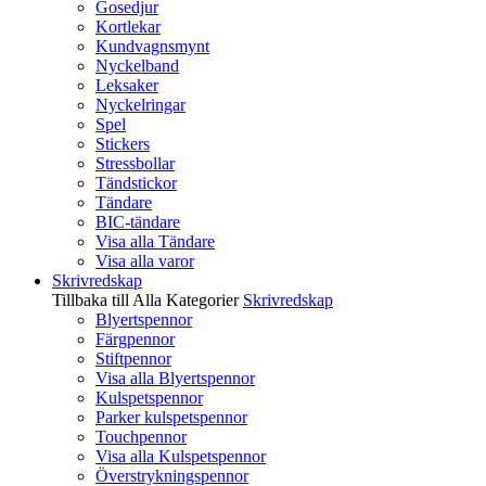
Gosedjur
Kortlekar
Kundvagnsmynt
Nyckelband
Leksaker
Nyckelringar
Spel
Stickers
Stressbollar
Tändstickor
Tändare
BIC-tändare
Visa alla Tändare
Visa alla varor
Skrivredskap
Tillbaka till Alla Kategorier
Skrivredskap
Blyertspennor
Färgpennor
Stiftpennor
Visa alla Blyertspennor
Kulspetspennor
Parker kulspetspennor
Touchpennor
Visa alla Kulspetspennor
Överstrykningspennor