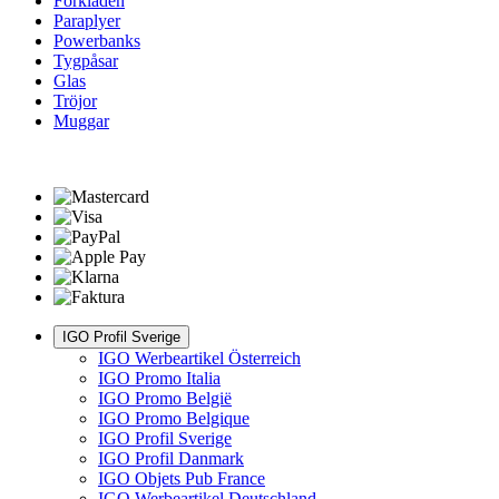
Förkläden
Paraplyer
Powerbanks
Tygpåsar
Glas
Tröjor
Muggar
IGO Profil Sverige
IGO Werbeartikel Österreich
IGO Promo Italia
IGO Promo België
IGO Promo Belgique
IGO Profil Sverige
IGO Profil Danmark
IGO Objets Pub France
IGO Werbeartikel Deutschland