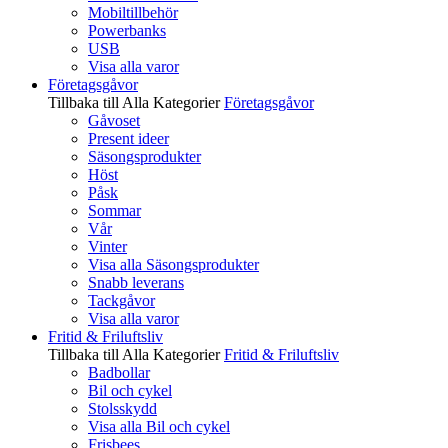
Mobiltillbehör
Powerbanks
USB
Visa alla varor
Företagsgåvor
Tillbaka till Alla Kategorier
Företagsgåvor
Gåvoset
Present ideer
Säsongsprodukter
Höst
Påsk
Sommar
Vår
Vinter
Visa alla Säsongsprodukter
Snabb leverans
Tackgåvor
Visa alla varor
Fritid & Friluftsliv
Tillbaka till Alla Kategorier
Fritid & Friluftsliv
Badbollar
Bil och cykel
Stolsskydd
Visa alla Bil och cykel
Frisbees