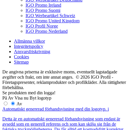
IGO Promo Ireland
IGO Promo Suomi
IGO Werbeartikel Schweiz
IGO Promo United Kingdom
IGO Profil Norge
IGO Promo Nederland
Allmänna villkor
Integritetspolicy
Ansvarsfriskrivning
Cookies
Sitemap
De angivna priserna är exklusive moms, eventuellt lagstadgade
avgifter och frakt, om inte annat anges. © 2026 IGO Profil -
Företagspresenter, reklamprodukter och profilkläder. Alla rättigheter
förbehållna.
Se produkten med din logga!
På
Av
Visa nu
Byt logotyp
Av
Automatiskt genererad förhandsvisning med din logotyp.
i
Detta är en automatiskt genererad förhandsvisning som endast är
avsedd som en generell referens och som kan skilja sig från de
faktiska tryckmöjligheterna. Du får alltid ett kostnadsfritt korrektur