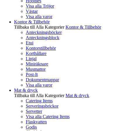
Hoodies
Visa alla Tröjor
Västar
Visa alla varor
Kontor & Tillbehör
Tillbaka till Alla Kategorier
Kontor & Tillbehör
Anteckningsböcker
Anteckningsblock
Etui
Kontorstillbehör
Korthållare
Linjal
Miniräknare
Musmattor
Post-It
Dokumentmappar
Visa alla varor
Mat & dryck
Tillbaka till Alla Kategorier
Mat & dryck
Catering Items
Serveringsbrickor
Servetter
Visa alla Catering Items
Flaskvatten
Godis