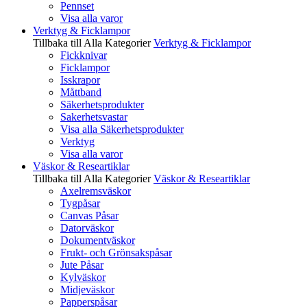
Pennset
Visa alla varor
Verktyg & Ficklampor
Tillbaka till Alla Kategorier
Verktyg & Ficklampor
Fickknivar
Ficklampor
Isskrapor
Måttband
Säkerhetsprodukter
Sakerhetsvastar
Visa alla Säkerhetsprodukter
Verktyg
Visa alla varor
Väskor & Researtiklar
Tillbaka till Alla Kategorier
Väskor & Researtiklar
Axelremsväskor
Tygpåsar
Canvas Påsar
Datorväskor
Dokumentväskor
Frukt- och Grönsakspåsar
Jute Påsar
Kylväskor
Midjeväskor
Papperspåsar