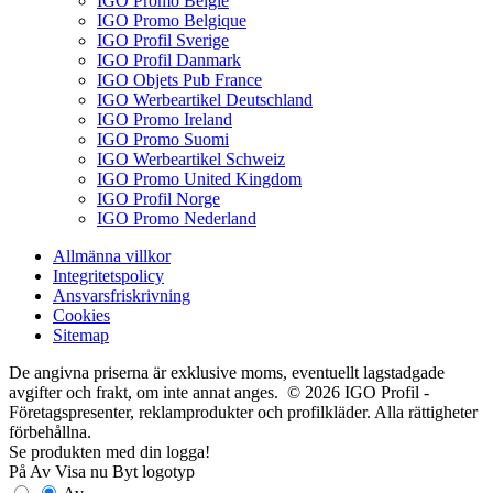
IGO Promo België
IGO Promo Belgique
IGO Profil Sverige
IGO Profil Danmark
IGO Objets Pub France
IGO Werbeartikel Deutschland
IGO Promo Ireland
IGO Promo Suomi
IGO Werbeartikel Schweiz
IGO Promo United Kingdom
IGO Profil Norge
IGO Promo Nederland
Allmänna villkor
Integritetspolicy
Ansvarsfriskrivning
Cookies
Sitemap
De angivna priserna är exklusive moms, eventuellt lagstadgade
avgifter och frakt, om inte annat anges. © 2026 IGO Profil -
Företagspresenter, reklamprodukter och profilkläder. Alla rättigheter
förbehållna.
Se produkten med din logga!
På
Av
Visa nu
Byt logotyp