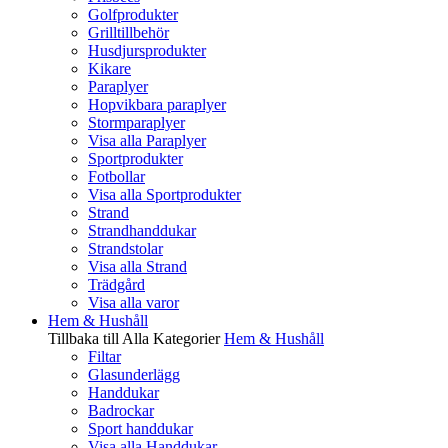
Golfprodukter
Grilltillbehör
Husdjursprodukter
Kikare
Paraplyer
Hopvikbara paraplyer
Stormparaplyer
Visa alla Paraplyer
Sportprodukter
Fotbollar
Visa alla Sportprodukter
Strand
Strandhanddukar
Strandstolar
Visa alla Strand
Trädgård
Visa alla varor
Hem & Hushåll
Tillbaka till Alla Kategorier
Hem & Hushåll
Filtar
Glasunderlägg
Handdukar
Badrockar
Sport handdukar
Visa alla Handdukar