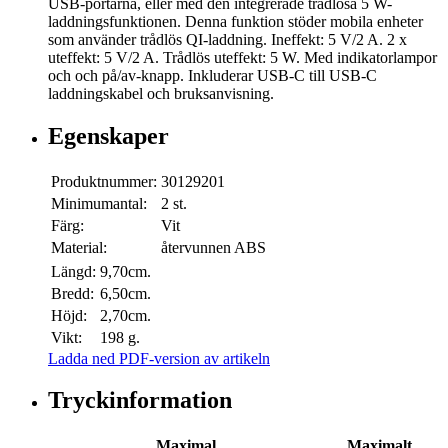
USB-portarna, eller med den integrerade trådlösa 5 W-
laddningsfunktionen. Denna funktion stöder mobila enheter
som använder trådlös QI-laddning. Ineffekt: 5 V/2 A. 2 x
uteffekt: 5 V/2 A. Trådlös uteffekt: 5 W. Med indikatorlampor
och och på/av-knapp. Inkluderar USB-C till USB-C
laddningskabel och bruksanvisning.
Egenskaper
Produktnummer:
30129201
Minimumantal:
2 st.
Färg:
Vit
Material:
återvunnen ABS
Längd:
9,70cm.
Bredd:
6,50cm.
Höjd:
2,70cm.
Vikt:
198 g.
Ladda ned PDF-version av artikeln
Tryckinformation
Maximal
Maximalt