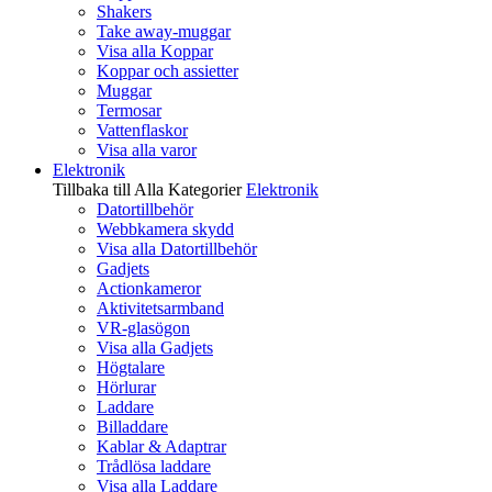
Shakers
Take away-muggar
Visa alla Koppar
Koppar och assietter
Muggar
Termosar
Vattenflaskor
Visa alla varor
Elektronik
Tillbaka till Alla Kategorier
Elektronik
Datortillbehör
Webbkamera skydd
Visa alla Datortillbehör
Gadjets
Actionkameror
Aktivitetsarmband
VR-glasögon
Visa alla Gadjets
Högtalare
Hörlurar
Laddare
Billaddare
Kablar & Adaptrar
Trådlösa laddare
Visa alla Laddare