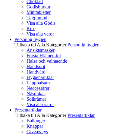
Choklad
Godisburkar
Minttabletter
Tuggummi
Visa alla Godis
Kex
Visa alla varor
Personlig hygien
Tillbaka till Alla Kategorier
Personlig hygien
Ansiktsmasker
Första Hjälpen-kit
Halsa och valmaende
Handsprit
Handvård
Hygienartiklar
Läppbalsam
Neccessärer
Näsdukar
Solkrämer
Visa alla varor
Presentartiklar
Tillbaka till Alla Kategorier
Presentartiklar
Ballonger
Knappar
Giveaways