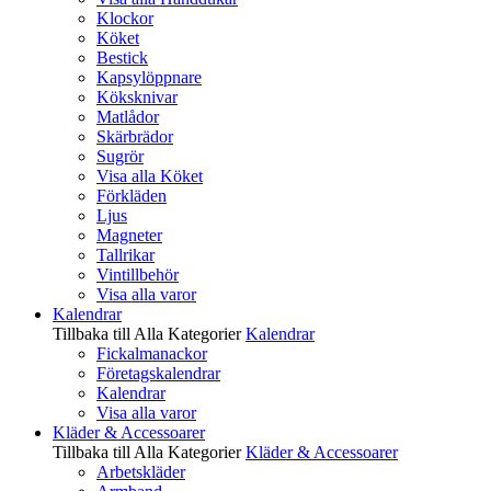
Klockor
Köket
Bestick
Kapsylöppnare
Köksknivar
Matlådor
Skärbrädor
Sugrör
Visa alla Köket
Förkläden
Ljus
Magneter
Tallrikar
Vintillbehör
Visa alla varor
Kalendrar
Tillbaka till Alla Kategorier
Kalendrar
Fickalmanackor
Företagskalendrar
Kalendrar
Visa alla varor
Kläder & Accessoarer
Tillbaka till Alla Kategorier
Kläder & Accessoarer
Arbetskläder