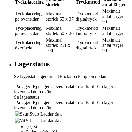
Tyckplacering
Tryckmetod
storlek
antal färger
Maximalt
Tyckplacering
Maximal
Tryckmetod
antal färger
på ovansidan
storlek
65 x 37
digitaltryck
99
Tyckplacering
Maximal
Tryckmetod
Maximalt
på ovansidan
storlek
50 x 30
tampotryck
antal färger
5
Maximal
Maximalt
Tyckplacering
Tryckmetod
storlek
251 x
antal färger
över hela
digitaltryck
100
99
Lagerstatus
Se lagerstatus genom att klicka på knappen nedan
På lager
Ej i lager - leveransdatum är känt
Ej i lager -
leveransdatum okänt
Se lagerstatus
På lager
Ej i lager - leveransdatum är känt
Ej i lager -
leveransdatum okänt
Svart
Laddar data
Vit
Laddar data
{0} st
På lager från {0}