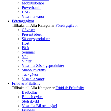
Mobiltillbehör
Powerbanks
USB
Visa alla varor
Företagsgåvor
Tillbaka till Alla Kategorier
Företagsgåvor
Gåvoset
Present ideer
Säsongsprodukter
Höst
Påsk
Sommar
Vår
Vinter
Visa alla Säsongsprodukter
Snabb leverans
Tackgåvor
Visa alla varor
Fritid & Friluftsliv
Tillbaka till Alla Kategorier
Fritid & Friluftsliv
Badbollar
Bil och cykel
Stolsskydd
Visa alla Bil och cykel
Frisbees