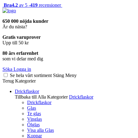
Bra
4.2
av 5 -
419
recensioner
650 000 nöjda kunder
Är du nästa?
Gratis varuprover
Upp till 50 kr
80 års erfarenhet
som vi delar med dig
Söka
Logga in
Se hela vårt sortiment
Stäng
Meny
Terug
Kategorier
Drickflaskor
Tillbaka till Alla Kategorier
Drickflaskor
Drickflaskor
Glas
Te glas
Vinglas
Ölglas
Visa alla Glas
Koppar