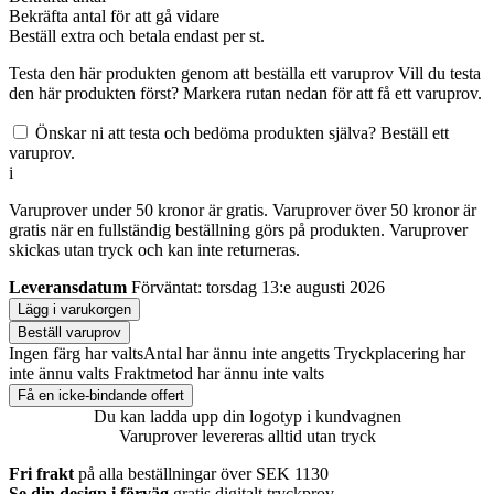
Bekräfta antal för att gå vidare
Beställ
extra och betala endast
per st.
Testa den här produkten genom att beställa ett varuprov
Vill du testa
den här produkten först? Markera rutan nedan för att få ett varuprov.
Önskar ni att testa och bedöma produkten själva? Beställ ett
varuprov.
i
Varuprover under 50 kronor är gratis. Varuprover över 50 kronor är
gratis när en fullständig beställning görs på produkten. Varuprover
skickas utan tryck och kan inte returneras.
Leveransdatum
Förväntat: torsdag 13:e augusti 2026
Lägg i varukorgen
Beställ varuprov
Ingen färg har valts
Antal har ännu inte angetts
Tryckplacering har
inte ännu valts
Fraktmetod har ännu inte valts
Få en icke-bindande offert
Du kan ladda upp din logotyp i kundvagnen
Varuprover levereras alltid utan tryck
Fri frakt
på alla beställningar över SEK 1130
Se din design i förväg
gratis digitalt tryckprov