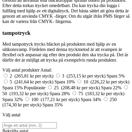
Genom att använda små bläckdroppar sprutas bilden på produkten.
Efter detta torkas trycket omedelbart. Du kan trycka din logga i
fullfärg med hjälp av ett digitaltryck. Det bästa sättet att göra detta är
genom att använda CMYK -färger. Om du utgår ifrån PMS färger så
kan de variera från CMYK- färgerna.
tampotryck
Med tampotryck trycks bläcket på produkten med hjälp av en
silikonsvamp. Fördelen med denna tryckmetod är att svampen är
flexibel och anpassar sig efter den produkt den ska trycka på. Det är
därför det är möjligt att trycka på exempelvis runda produkter.
Välj antal produkter
Antal:
2 (265,81 kr per styck)
3 (253,15 kr per styck)
Spara 5%
5 (241,64 kr per styck)
Spara 10%
10 (226,22 kr per styck)
Spara 15%
Populäraste
25 (208,48 kr per styck)
Spara 22%
50 (193,32 kr per styck)
Spara 28%
75 (183,32 kr per styck)
Spara 32%
100 (177,21 kr per styck)
Spara 34%
250
(174,30 kr per styck)
Spara 35%
Välj antal
Bekräfta antal