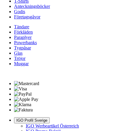
T-Shirts
Anteckningsböcker
Godis
Företagsgåvor
Tändare
Förkläden
Paraplyer
Powerbanks
Tygpåsar
Glas
Tröjor
Muggar
IGO Profil Sverige
IGO Werbeartikel Österreich