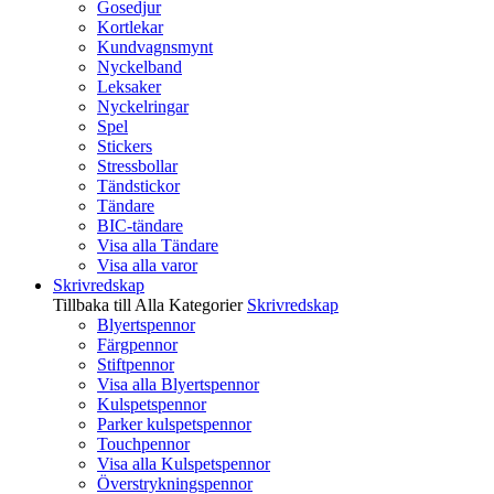
Gosedjur
Kortlekar
Kundvagnsmynt
Nyckelband
Leksaker
Nyckelringar
Spel
Stickers
Stressbollar
Tändstickor
Tändare
BIC-tändare
Visa alla Tändare
Visa alla varor
Skrivredskap
Tillbaka till Alla Kategorier
Skrivredskap
Blyertspennor
Färgpennor
Stiftpennor
Visa alla Blyertspennor
Kulspetspennor
Parker kulspetspennor
Touchpennor
Visa alla Kulspetspennor
Överstrykningspennor