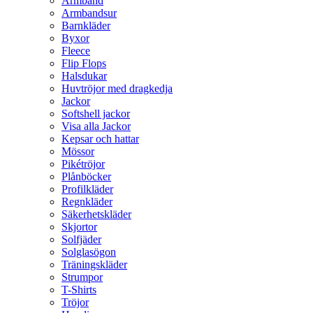
Armband
Armbandsur
Barnkläder
Byxor
Fleece
Flip Flops
Halsdukar
Huvtröjor med dragkedja
Jackor
Softshell jackor
Visa alla Jackor
Kepsar och hattar
Mössor
Pikétröjor
Plånböcker
Profilkläder
Regnkläder
Säkerhetskläder
Skjortor
Solfjäder
Solglasögon
Träningskläder
Strumpor
T-Shirts
Tröjor