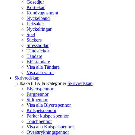
Gosedjur
Kortlekar
Kundvagnsmynt
Nyckelband
Leksaker
Nyckelringar
Spel
Stickers
Stressbollar
Tändstickor
Tändare
BIC-tändare
Visa alla Tändare
Visa alla varor
Skrivredskap
Tillbaka till Alla Kategorier
Skrivredskap
Blyertspennor
Färgpennor
Stiftpennor
Visa alla Blyertspennor
Kulspetspennor
Parker kulspetspennor
Touchpennor
Visa alla Kulspetspennor
Överstrykningspennor