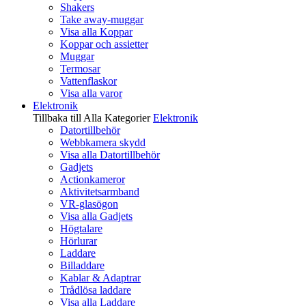
Shakers
Take away-muggar
Visa alla Koppar
Koppar och assietter
Muggar
Termosar
Vattenflaskor
Visa alla varor
Elektronik
Tillbaka till Alla Kategorier
Elektronik
Datortillbehör
Webbkamera skydd
Visa alla Datortillbehör
Gadjets
Actionkameror
Aktivitetsarmband
VR-glasögon
Visa alla Gadjets
Högtalare
Hörlurar
Laddare
Billaddare
Kablar & Adaptrar
Trådlösa laddare
Visa alla Laddare