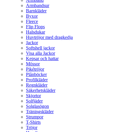
Armband
Armbandsur
Barnkläder
Byxor
Fleece
Flip Flops
Halsdukar
Huvtröjor med dragkedja
Jackor
Softshell jackor
Visa alla Jackor
Kepsar och hattar
Mössor
Pikétröjor
Plånböcker
Profilkläder
Regnkläder
Säkerhetskläder
Skjortor
Solfjäder
Solglasögon
Träningskläder
Strumpor
T-Shirts
Tröjor