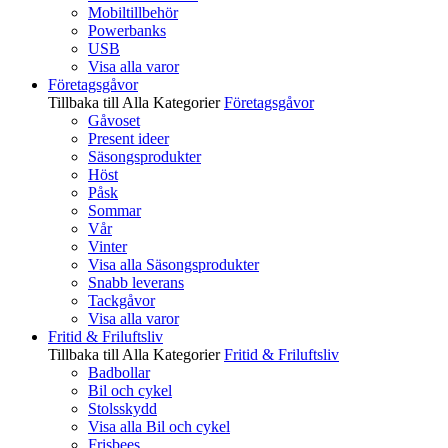
Mobiltillbehör
Powerbanks
USB
Visa alla varor
Företagsgåvor
Tillbaka till Alla Kategorier
Företagsgåvor
Gåvoset
Present ideer
Säsongsprodukter
Höst
Påsk
Sommar
Vår
Vinter
Visa alla Säsongsprodukter
Snabb leverans
Tackgåvor
Visa alla varor
Fritid & Friluftsliv
Tillbaka till Alla Kategorier
Fritid & Friluftsliv
Badbollar
Bil och cykel
Stolsskydd
Visa alla Bil och cykel
Frisbees