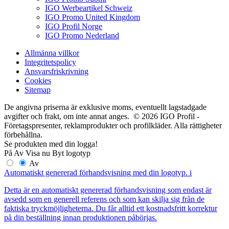
IGO Werbeartikel Schweiz
IGO Promo United Kingdom
IGO Profil Norge
IGO Promo Nederland
Allmänna villkor
Integritetspolicy
Ansvarsfriskrivning
Cookies
Sitemap
De angivna priserna är exklusive moms, eventuellt lagstadgade
avgifter och frakt, om inte annat anges. © 2026 IGO Profil -
Företagspresenter, reklamprodukter och profilkläder. Alla rättigheter
förbehållna.
Se produkten med din logga!
På
Av
Visa nu
Byt logotyp
Av
Automatiskt genererad förhandsvisning med din logotyp.
i
Detta är en automatiskt genererad förhandsvisning som endast är
avsedd som en generell referens och som kan skilja sig från de
faktiska tryckmöjligheterna. Du får alltid ett kostnadsfritt korrektur
på din beställning innan produktionen påbörjas.