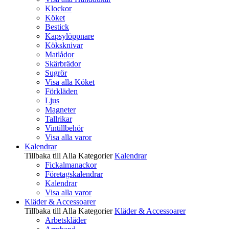
Klockor
Köket
Bestick
Kapsylöppnare
Köksknivar
Matlådor
Skärbrädor
Sugrör
Visa alla Köket
Förkläden
Ljus
Magneter
Tallrikar
Vintillbehör
Visa alla varor
Kalendrar
Tillbaka till Alla Kategorier
Kalendrar
Fickalmanackor
Företagskalendrar
Kalendrar
Visa alla varor
Kläder & Accessoarer
Tillbaka till Alla Kategorier
Kläder & Accessoarer
Arbetskläder