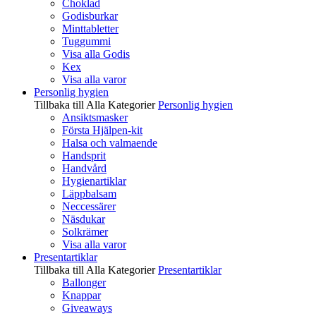
Choklad
Godisburkar
Minttabletter
Tuggummi
Visa alla Godis
Kex
Visa alla varor
Personlig hygien
Tillbaka till Alla Kategorier
Personlig hygien
Ansiktsmasker
Första Hjälpen-kit
Halsa och valmaende
Handsprit
Handvård
Hygienartiklar
Läppbalsam
Neccessärer
Näsdukar
Solkrämer
Visa alla varor
Presentartiklar
Tillbaka till Alla Kategorier
Presentartiklar
Ballonger
Knappar
Giveaways