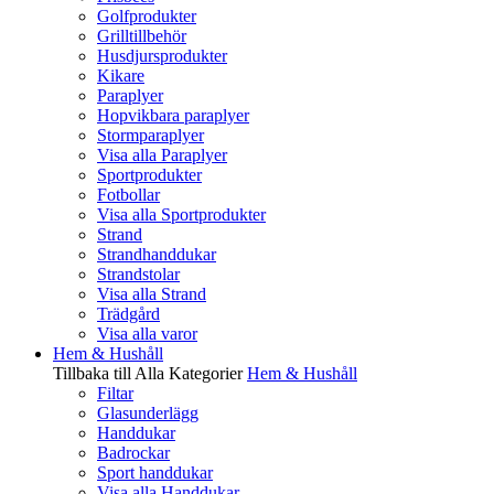
Golfprodukter
Grilltillbehör
Husdjursprodukter
Kikare
Paraplyer
Hopvikbara paraplyer
Stormparaplyer
Visa alla Paraplyer
Sportprodukter
Fotbollar
Visa alla Sportprodukter
Strand
Strandhanddukar
Strandstolar
Visa alla Strand
Trädgård
Visa alla varor
Hem & Hushåll
Tillbaka till Alla Kategorier
Hem & Hushåll
Filtar
Glasunderlägg
Handdukar
Badrockar
Sport handdukar
Visa alla Handdukar