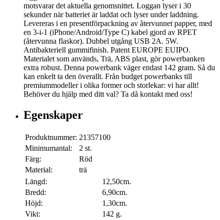
motsvarar det aktuella genomsnittet. Loggan lyser i 30
sekunder när batteriet är laddat och lyser under laddning.
Levereras i en presentförpackning av återvunnet papper, med
en 3-i-1 (iPhone/Android/Type C) kabel gjord av RPET
(återvunna flaskor). Dubbel utgång USB 2A. 5W.
Antibakteriell gummifinish. Patent EUROPE EUIPO.
Materialet som används, Trä, ABS plast, gör powerbanken
extra robust. Denna powerbank väger endast 142 gram. Så du
kan enkelt ta den överallt. Från budget powerbanks till
premiummodeller i olika former och storlekar: vi har allt!
Behöver du hjälp med ditt val? Ta då kontakt med oss!
Egenskaper
Produktnummer:
21357100
Minimumantal:
2 st.
Färg:
Röd
Material:
trä
Längd:
12,50cm.
Bredd:
6,90cm.
Höjd:
1,30cm.
Vikt:
142 g.