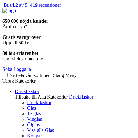
Bra
4.2
av 5 -
419
recensioner
650 000 nöjda kunder
Är du nästa?
Gratis varuprover
Upp till 50 kr
80 års erfarenhet
som vi delar med dig
Söka
Logga in
Se hela vårt sortiment
Stäng
Meny
Terug
Kategorier
Drickflaskor
Tillbaka till Alla Kategorier
Drickflaskor
Drickflaskor
Glas
Te glas
Vinglas
Ölglas
Visa alla Glas
Koppar