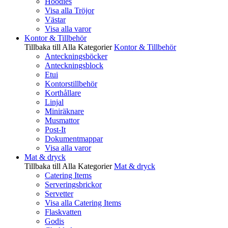
Hoodies
Visa alla Tröjor
Västar
Visa alla varor
Kontor & Tillbehör
Tillbaka till Alla Kategorier
Kontor & Tillbehör
Anteckningsböcker
Anteckningsblock
Etui
Kontorstillbehör
Korthållare
Linjal
Miniräknare
Musmattor
Post-It
Dokumentmappar
Visa alla varor
Mat & dryck
Tillbaka till Alla Kategorier
Mat & dryck
Catering Items
Serveringsbrickor
Servetter
Visa alla Catering Items
Flaskvatten
Godis