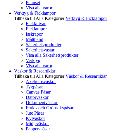
Pennset
Visa alla varor
Verktyg & Ficklampor
Tillbaka till Alla Kategorier
Verktyg & Ficklampor
Fickknivar
Ficklampor
Isskrapor
Måttband
Säkerhetsprodukter
Sakerhetsvastar
Visa alla Säkerhetsprodukter
Verktyg
Visa alla varor
Väskor & Researtiklar
Tillbaka till Alla Kategorier
Väskor & Researtiklar
Axelremsväskor
Tygpåsar
Canvas Påsar
Datorväskor
Dokumentväskor
Frukt- och Grönsakspåsar
Jute Påsar
Kylväskor
Midjeväskor
Papperspåsar