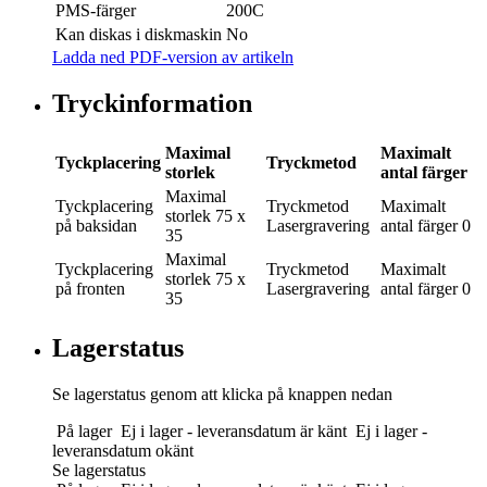
PMS-färger
200C
Kan diskas i diskmaskin
No
Ladda ned PDF-version av artikeln
Tryckinformation
Maximal
Maximalt
Tyckplacering
Tryckmetod
storlek
antal färger
Maximal
Tyckplacering
Tryckmetod
Maximalt
storlek
75 x
på baksidan
Lasergravering
antal färger
0
35
Maximal
Tyckplacering
Tryckmetod
Maximalt
storlek
75 x
på fronten
Lasergravering
antal färger
0
35
Lagerstatus
Se lagerstatus genom att klicka på knappen nedan
På lager
Ej i lager - leveransdatum är känt
Ej i lager -
leveransdatum okänt
Se lagerstatus