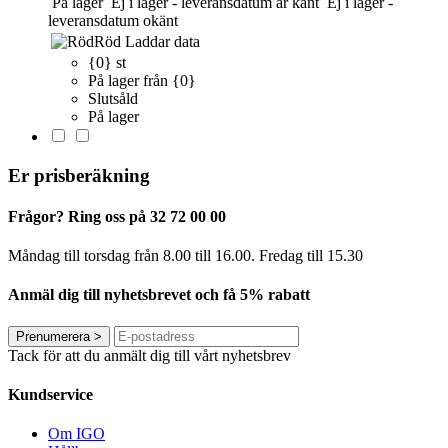
På lager
Ej i lager - leveransdatum är känt
Ej i lager -
leveransdatum okänt
Röd
Laddar data
{0} st
På lager från {0}
Slutsåld
På lager
Er prisberäkning
Frågor? Ring oss på 32 72 00 00
Måndag till torsdag från 8.00 till 16.00. Fredag ​​till 15.30
Anmäl dig till nyhetsbrevet och få 5% rabatt
Prenumerera
>
Tack för att du anmält dig till vårt nyhetsbrev
Kundservice
Om IGO