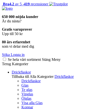
Bra
4.2
av 5 -
419
recensioner
650 000 nöjda kunder
Är du nästa?
Gratis varuprover
Upp till 50 kr
80 års erfarenhet
som vi delar med dig
Söka
Logga in
Se hela vårt sortiment
Stäng
Meny
Terug
Kategorier
Drickflaskor
Tillbaka till Alla Kategorier
Drickflaskor
Drickflaskor
Glas
Te glas
Vinglas
Ölglas
Visa alla Glas
Koppar