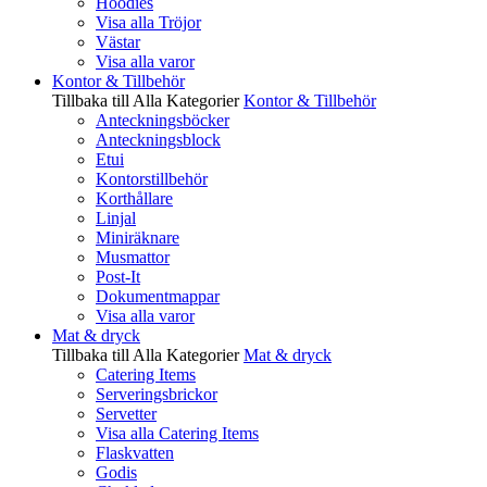
Hoodies
Visa alla Tröjor
Västar
Visa alla varor
Kontor & Tillbehör
Tillbaka till Alla Kategorier
Kontor & Tillbehör
Anteckningsböcker
Anteckningsblock
Etui
Kontorstillbehör
Korthållare
Linjal
Miniräknare
Musmattor
Post-It
Dokumentmappar
Visa alla varor
Mat & dryck
Tillbaka till Alla Kategorier
Mat & dryck
Catering Items
Serveringsbrickor
Servetter
Visa alla Catering Items
Flaskvatten
Godis