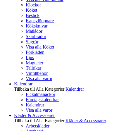
Klockor
Köket
Bestick
Kapsylöppnare
Köksknivar
Matlådor
Skärbrädor
Sugrör
Visa alla Köket
Förkläden
Ljus
Magneter
Tallrikar
Vintillbehör
Visa alla varor
Kalendrar
Tillbaka till Alla Kategorier
Kalendrar
Fickalmanackor
Företagskalendrar
Kalendrar
Visa alla varor
Kläder & Accessoarer
Tillbaka till Alla Kategorier
Kläder & Accessoarer
Arbetskläder