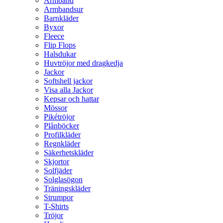
Armband
Armbandsur
Barnkläder
Byxor
Fleece
Flip Flops
Halsdukar
Huvtröjor med dragkedja
Jackor
Softshell jackor
Visa alla Jackor
Kepsar och hattar
Mössor
Pikétröjor
Plånböcker
Profilkläder
Regnkläder
Säkerhetskläder
Skjortor
Solfjäder
Solglasögon
Träningskläder
Strumpor
T-Shirts
Tröjor