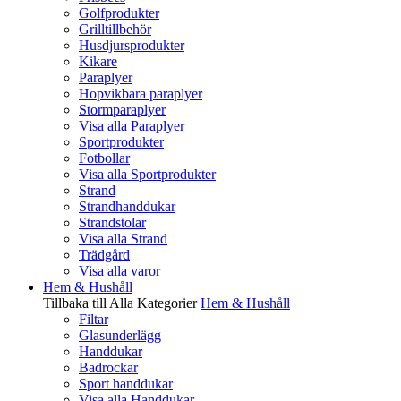
Golfprodukter
Grilltillbehör
Husdjursprodukter
Kikare
Paraplyer
Hopvikbara paraplyer
Stormparaplyer
Visa alla Paraplyer
Sportprodukter
Fotbollar
Visa alla Sportprodukter
Strand
Strandhanddukar
Strandstolar
Visa alla Strand
Trädgård
Visa alla varor
Hem & Hushåll
Tillbaka till Alla Kategorier
Hem & Hushåll
Filtar
Glasunderlägg
Handdukar
Badrockar
Sport handdukar
Visa alla Handdukar