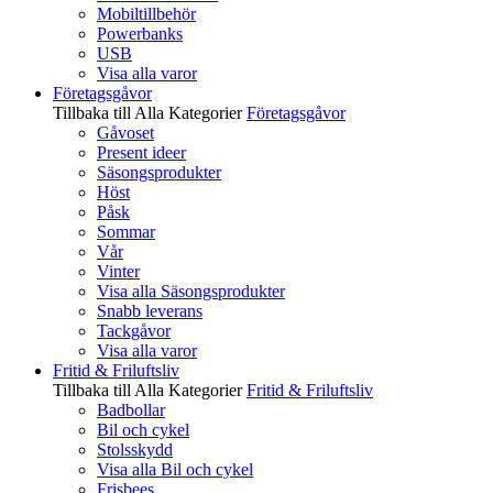
Mobiltillbehör
Powerbanks
USB
Visa alla varor
Företagsgåvor
Tillbaka till Alla Kategorier
Företagsgåvor
Gåvoset
Present ideer
Säsongsprodukter
Höst
Påsk
Sommar
Vår
Vinter
Visa alla Säsongsprodukter
Snabb leverans
Tackgåvor
Visa alla varor
Fritid & Friluftsliv
Tillbaka till Alla Kategorier
Fritid & Friluftsliv
Badbollar
Bil och cykel
Stolsskydd
Visa alla Bil och cykel
Frisbees