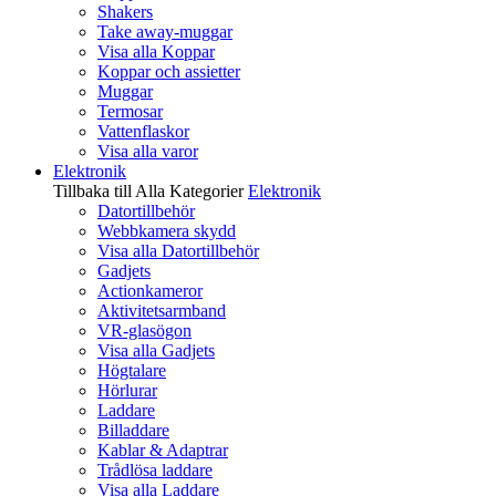
Shakers
Take away-muggar
Visa alla Koppar
Koppar och assietter
Muggar
Termosar
Vattenflaskor
Visa alla varor
Elektronik
Tillbaka till Alla Kategorier
Elektronik
Datortillbehör
Webbkamera skydd
Visa alla Datortillbehör
Gadjets
Actionkameror
Aktivitetsarmband
VR-glasögon
Visa alla Gadjets
Högtalare
Hörlurar
Laddare
Billaddare
Kablar & Adaptrar
Trådlösa laddare
Visa alla Laddare