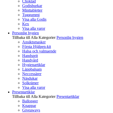
Choklad
Godisburkar
Minttabletter
Tuggummi
Visa alla Godis
Kex
Visa alla varor
Personlig hygien
Tillbaka till Alla Kategorier
Personlig hygien
Ansiktsmasker
Första Hjälpen-kit
Halsa och valmaende
Handsprit
Handvård
Hygienartiklar
Läppbalsam
Neccessärer
Näsdukar
Solkrämer
Visa alla varor
Presentartiklar
Tillbaka till Alla Kategorier
Presentartiklar
Ballonger
Knappar
Giveaways