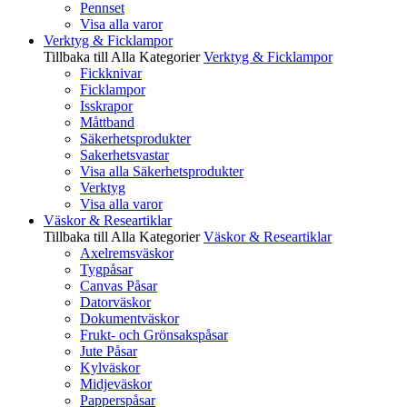
Pennset
Visa alla varor
Verktyg & Ficklampor
Tillbaka till Alla Kategorier
Verktyg & Ficklampor
Fickknivar
Ficklampor
Isskrapor
Måttband
Säkerhetsprodukter
Sakerhetsvastar
Visa alla Säkerhetsprodukter
Verktyg
Visa alla varor
Väskor & Researtiklar
Tillbaka till Alla Kategorier
Väskor & Researtiklar
Axelremsväskor
Tygpåsar
Canvas Påsar
Datorväskor
Dokumentväskor
Frukt- och Grönsakspåsar
Jute Påsar
Kylväskor
Midjeväskor
Papperspåsar