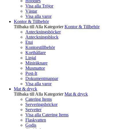
Hoodies
Visa alla Tröjor
Västar
Visa alla varor
Kontor & Tillbehör
Tillbaka till Alla Kategorier
Kontor & Tillbehör
Anteckningsböcker
Anteckningsblock
Etui
Kontorstillbehör
Korthållare
Linjal
Miniräknare
Musmattor
Post-It
Dokumentmappar
Visa alla varor
Mat & dryck
Tillbaka till Alla Kategorier
Mat & dryck
Catering Items
Serveringsbrickor
Servetter
Visa alla Catering Items
Flaskvatten
Godis