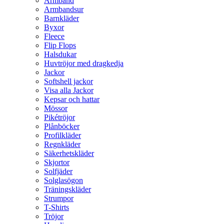
Armband
Armbandsur
Barnkläder
Byxor
Fleece
Flip Flops
Halsdukar
Huvtröjor med dragkedja
Jackor
Softshell jackor
Visa alla Jackor
Kepsar och hattar
Mössor
Pikétröjor
Plånböcker
Profilkläder
Regnkläder
Säkerhetskläder
Skjortor
Solfjäder
Solglasögon
Träningskläder
Strumpor
T-Shirts
Tröjor