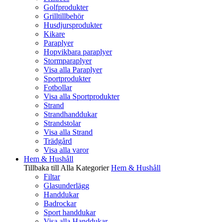
Golfprodukter
Grilltillbehör
Husdjursprodukter
Kikare
Paraplyer
Hopvikbara paraplyer
Stormparaplyer
Visa alla Paraplyer
Sportprodukter
Fotbollar
Visa alla Sportprodukter
Strand
Strandhanddukar
Strandstolar
Visa alla Strand
Trädgård
Visa alla varor
Hem & Hushåll
Tillbaka till Alla Kategorier
Hem & Hushåll
Filtar
Glasunderlägg
Handdukar
Badrockar
Sport handdukar
Visa alla Handdukar