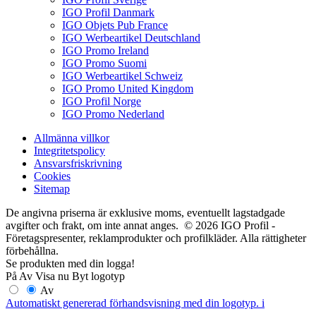
IGO Profil Danmark
IGO Objets Pub France
IGO Werbeartikel Deutschland
IGO Promo Ireland
IGO Promo Suomi
IGO Werbeartikel Schweiz
IGO Promo United Kingdom
IGO Profil Norge
IGO Promo Nederland
Allmänna villkor
Integritetspolicy
Ansvarsfriskrivning
Cookies
Sitemap
De angivna priserna är exklusive moms, eventuellt lagstadgade
avgifter och frakt, om inte annat anges. © 2026 IGO Profil -
Företagspresenter, reklamprodukter och profilkläder. Alla rättigheter
förbehållna.
Se produkten med din logga!
På
Av
Visa nu
Byt logotyp
Av
Automatiskt genererad förhandsvisning med din logotyp.
i