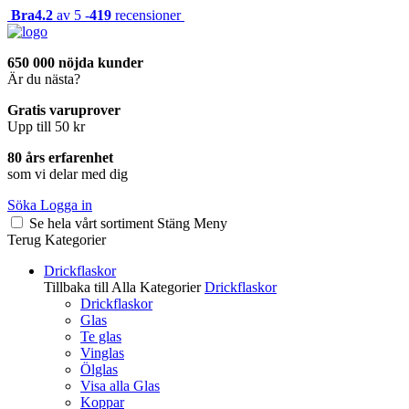
Bra
4.2
av 5 -
419
recensioner
650 000 nöjda kunder
Är du nästa?
Gratis varuprover
Upp till 50 kr
80 års erfarenhet
som vi delar med dig
Söka
Logga in
Se hela vårt sortiment
Stäng
Meny
Terug
Kategorier
Drickflaskor
Tillbaka till Alla Kategorier
Drickflaskor
Drickflaskor
Glas
Te glas
Vinglas
Ölglas
Visa alla Glas
Koppar