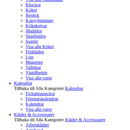
Klockor
Köket
Bestick
Kapsylöppnare
Köksknivar
Matlådor
Skärbrädor
Sugrör
Visa alla Köket
Förkläden
Ljus
Magneter
Tallrikar
Vintillbehör
Visa alla varor
Kalendrar
Tillbaka till Alla Kategorier
Kalendrar
Fickalmanackor
Företagskalendrar
Kalendrar
Visa alla varor
Kläder & Accessoarer
Tillbaka till Alla Kategorier
Kläder & Accessoarer
Arbetskläder