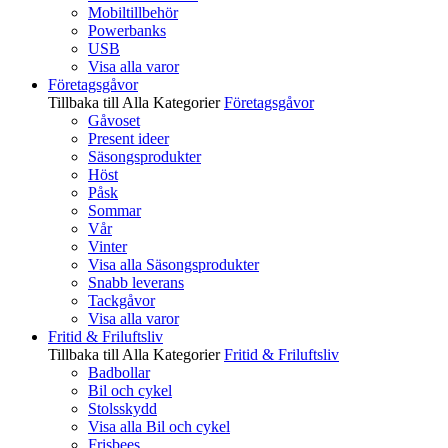
Mobiltillbehör
Powerbanks
USB
Visa alla varor
Företagsgåvor
Tillbaka till Alla Kategorier
Företagsgåvor
Gåvoset
Present ideer
Säsongsprodukter
Höst
Påsk
Sommar
Vår
Vinter
Visa alla Säsongsprodukter
Snabb leverans
Tackgåvor
Visa alla varor
Fritid & Friluftsliv
Tillbaka till Alla Kategorier
Fritid & Friluftsliv
Badbollar
Bil och cykel
Stolsskydd
Visa alla Bil och cykel
Frisbees