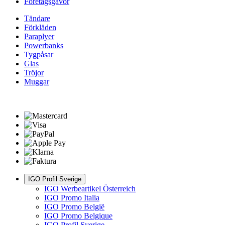
Företagsgåvor
Tändare
Förkläden
Paraplyer
Powerbanks
Tygpåsar
Glas
Tröjor
Muggar
IGO Profil Sverige
IGO Werbeartikel Österreich
IGO Promo Italia
IGO Promo België
IGO Promo Belgique
IGO Profil Sverige