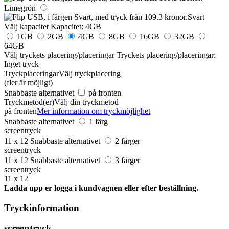
Limegrön
Svart
Välj kapacitet
Kapacitet:
4GB
1GB
2GB
4GB
8GB
16GB
32GB
64GB
Välj tryckets placering/placeringar
Tryckets placering/placeringar:
Inget tryck
Tryckplaceringar
Välj tryckplacering
(fler är möjligt)
Snabbaste alternativet
på fronten
Tryckmetod(er)
Välj din tryckmetod
på fronten
Mer information om tryckmöjlighet
Snabbaste alternativet
1 färg
screentryck
11 x 12
Snabbaste alternativet
2 färger
screentryck
11 x 12
Snabbaste alternativet
3 färger
screentryck
11 x 12
Ladda upp er logga i kundvagnen eller efter beställning.
Tryckinformation
screentryck