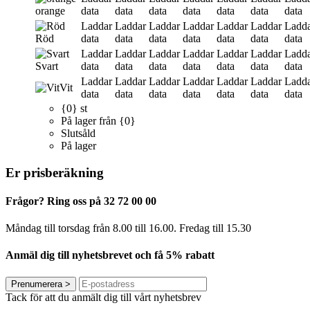
orange
data
data
data
data
data
data
data
Laddar
Laddar
Laddar
Laddar
Laddar
Laddar
Ladd
Röd
data
data
data
data
data
data
data
Laddar
Laddar
Laddar
Laddar
Laddar
Laddar
Ladd
Svart
data
data
data
data
data
data
data
Laddar
Laddar
Laddar
Laddar
Laddar
Laddar
Ladd
Vit
data
data
data
data
data
data
data
{0} st
På lager från {0}
Slutsåld
På lager
Er prisberäkning
Frågor? Ring oss på 32 72 00 00
Måndag till torsdag från 8.00 till 16.00. Fredag ​​till 15.30
Anmäl dig till nyhetsbrevet och få 5% rabatt
Prenumerera
>
Tack för att du anmält dig till vårt nyhetsbrev