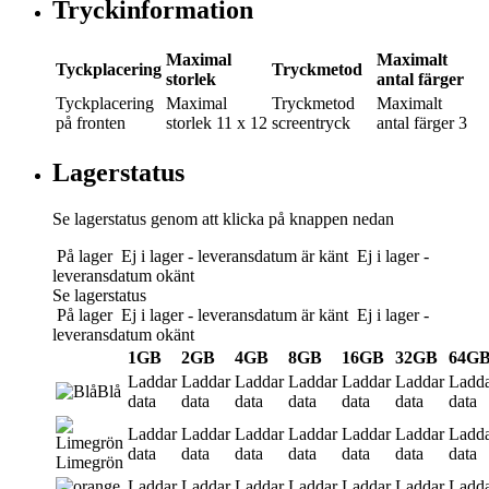
Tryckinformation
Maximal
Maximalt
Tyckplacering
Tryckmetod
storlek
antal färger
Tyckplacering
Maximal
Tryckmetod
Maximalt
på fronten
storlek
11 x 12
screentryck
antal färger
3
Lagerstatus
Se lagerstatus genom att klicka på knappen nedan
På lager
Ej i lager - leveransdatum är känt
Ej i lager -
leveransdatum okänt
Se lagerstatus
På lager
Ej i lager - leveransdatum är känt
Ej i lager -
leveransdatum okänt
1GB
2GB
4GB
8GB
16GB
32GB
64G
Laddar
Laddar
Laddar
Laddar
Laddar
Laddar
Ladd
Blå
data
data
data
data
data
data
data
Laddar
Laddar
Laddar
Laddar
Laddar
Laddar
Ladd
data
data
data
data
data
data
data
Limegrön
Laddar
Laddar
Laddar
Laddar
Laddar
Laddar
Ladd