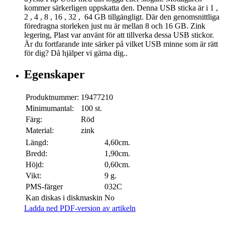
kommer särkerligen uppskatta den. Denna USB sticka är i 1 ,
2 , 4 , 8 , 16 , 32 , 64 GB tillgängligt. Där den genomsnittliga
föredragna storleken just nu är mellan 8 och 16 GB. Zink
legering, Plast var använt för att tillverka dessa USB stickor.
Är du fortfarande inte särker på vilket USB minne som är rätt
för dig? Då hjälper vi gärna dig..
Egenskaper
Produktnummer:
19477210
Minimumantal:
100 st.
Färg:
Röd
Material:
zink
Längd:
4,60cm.
Bredd:
1,90cm.
Höjd:
0,60cm.
Vikt:
9 g.
PMS-färger
032C
Kan diskas i diskmaskin
No
Ladda ned PDF-version av artikeln