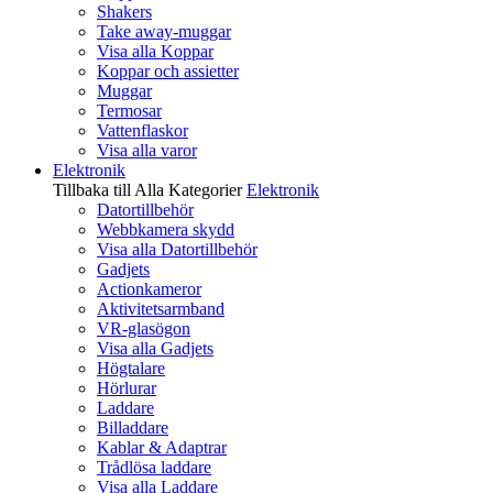
Shakers
Take away-muggar
Visa alla Koppar
Koppar och assietter
Muggar
Termosar
Vattenflaskor
Visa alla varor
Elektronik
Tillbaka till Alla Kategorier
Elektronik
Datortillbehör
Webbkamera skydd
Visa alla Datortillbehör
Gadjets
Actionkameror
Aktivitetsarmband
VR-glasögon
Visa alla Gadjets
Högtalare
Hörlurar
Laddare
Billaddare
Kablar & Adaptrar
Trådlösa laddare
Visa alla Laddare