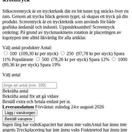
Silkscreentryck är en tryckteknik där en bit tunnt tyg sträcks över en
ram. Genom att trycka bläck genom tyget, så skapas ett tryck på din
produkt. Screentryck är en tryckteknik som används för både
grafiska ändamål och industri. Uppmärksamhet! Screentryck
omkring: På grund av tryckmaskinens rotation är placeringen av
logotypen inte alltid likvärdig för alla artiklar.
Välj antal produkter
Antal:
100 (109,30 kr per styck)
250 (97,78 kr per styck)
Spara
11%
Populäraste
500 (78,26 kr per styck)
Spara 12%
1000
(89,36 kr per styck)
Spara 19%
Välj antal
Bekräfta antal
Bekräfta antal för att gå vidare
Beställ
extra och betala endast
per st.
Leveransdatum
Förväntat: måndag 24:e augusti 2026
Lägg i varukorgen
Beställ varuprov
Ingen färg har valts
Kapacitet har ännu inte valts
Antal har ännu inte
angetts
Tryckplacering har inte ännu valts
Fraktmetod har ännu inte