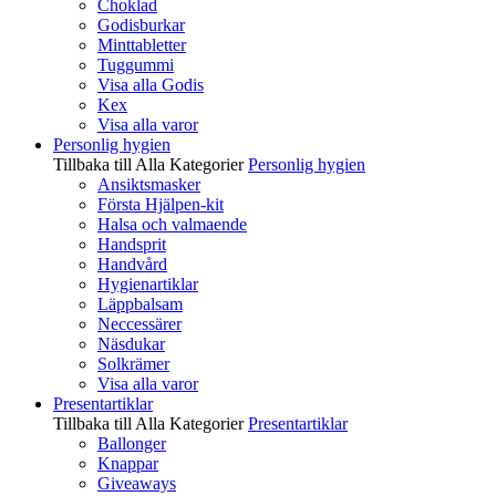
Choklad
Godisburkar
Minttabletter
Tuggummi
Visa alla Godis
Kex
Visa alla varor
Personlig hygien
Tillbaka till Alla Kategorier
Personlig hygien
Ansiktsmasker
Första Hjälpen-kit
Halsa och valmaende
Handsprit
Handvård
Hygienartiklar
Läppbalsam
Neccessärer
Näsdukar
Solkrämer
Visa alla varor
Presentartiklar
Tillbaka till Alla Kategorier
Presentartiklar
Ballonger
Knappar
Giveaways