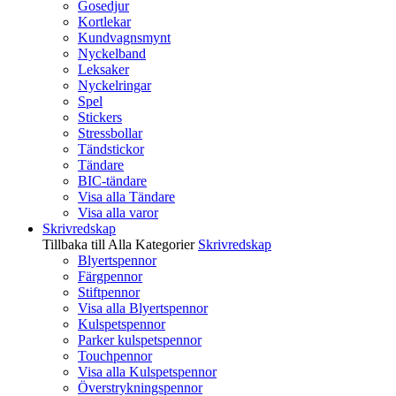
Gosedjur
Kortlekar
Kundvagnsmynt
Nyckelband
Leksaker
Nyckelringar
Spel
Stickers
Stressbollar
Tändstickor
Tändare
BIC-tändare
Visa alla Tändare
Visa alla varor
Skrivredskap
Tillbaka till Alla Kategorier
Skrivredskap
Blyertspennor
Färgpennor
Stiftpennor
Visa alla Blyertspennor
Kulspetspennor
Parker kulspetspennor
Touchpennor
Visa alla Kulspetspennor
Överstrykningspennor