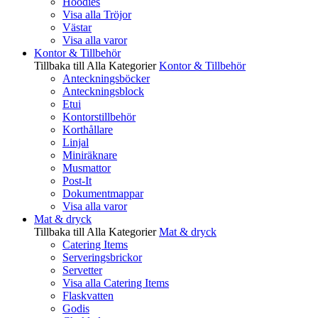
Hoodies
Visa alla Tröjor
Västar
Visa alla varor
Kontor & Tillbehör
Tillbaka till Alla Kategorier
Kontor & Tillbehör
Anteckningsböcker
Anteckningsblock
Etui
Kontorstillbehör
Korthållare
Linjal
Miniräknare
Musmattor
Post-It
Dokumentmappar
Visa alla varor
Mat & dryck
Tillbaka till Alla Kategorier
Mat & dryck
Catering Items
Serveringsbrickor
Servetter
Visa alla Catering Items
Flaskvatten
Godis