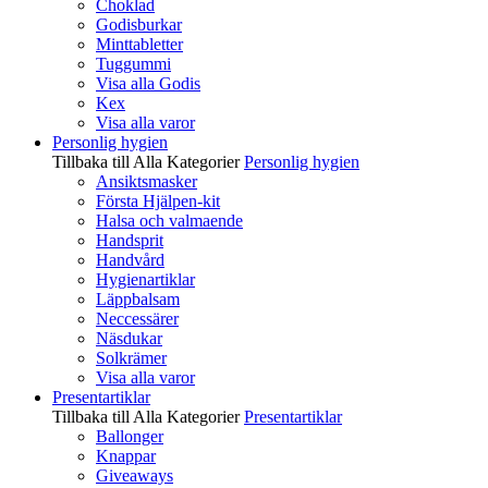
Choklad
Godisburkar
Minttabletter
Tuggummi
Visa alla Godis
Kex
Visa alla varor
Personlig hygien
Tillbaka till Alla Kategorier
Personlig hygien
Ansiktsmasker
Första Hjälpen-kit
Halsa och valmaende
Handsprit
Handvård
Hygienartiklar
Läppbalsam
Neccessärer
Näsdukar
Solkrämer
Visa alla varor
Presentartiklar
Tillbaka till Alla Kategorier
Presentartiklar
Ballonger
Knappar
Giveaways