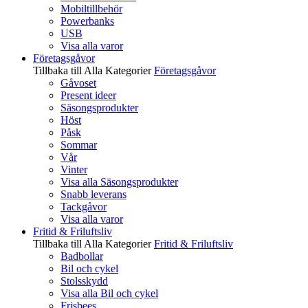
Mobiltillbehör
Powerbanks
USB
Visa alla varor
Företagsgåvor
Tillbaka till Alla Kategorier
Företagsgåvor
Gåvoset
Present ideer
Säsongsprodukter
Höst
Påsk
Sommar
Vår
Vinter
Visa alla Säsongsprodukter
Snabb leverans
Tackgåvor
Visa alla varor
Fritid & Friluftsliv
Tillbaka till Alla Kategorier
Fritid & Friluftsliv
Badbollar
Bil och cykel
Stolsskydd
Visa alla Bil och cykel
Frisbees