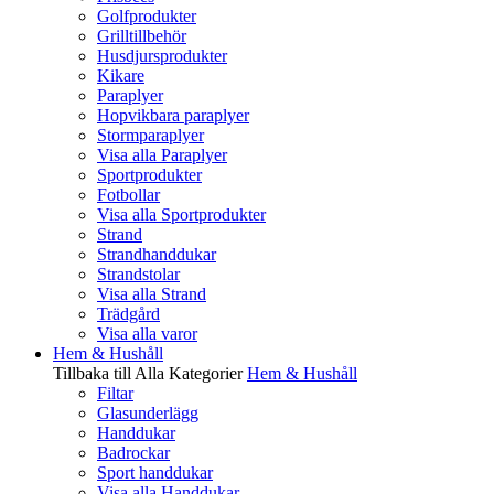
Golfprodukter
Grilltillbehör
Husdjursprodukter
Kikare
Paraplyer
Hopvikbara paraplyer
Stormparaplyer
Visa alla Paraplyer
Sportprodukter
Fotbollar
Visa alla Sportprodukter
Strand
Strandhanddukar
Strandstolar
Visa alla Strand
Trädgård
Visa alla varor
Hem & Hushåll
Tillbaka till Alla Kategorier
Hem & Hushåll
Filtar
Glasunderlägg
Handdukar
Badrockar
Sport handdukar
Visa alla Handdukar