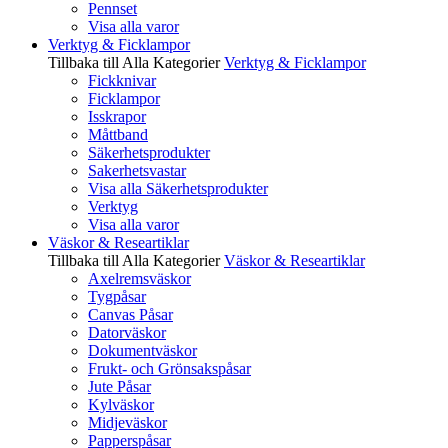
Pennset
Visa alla varor
Verktyg & Ficklampor
Tillbaka till Alla Kategorier
Verktyg & Ficklampor
Fickknivar
Ficklampor
Isskrapor
Måttband
Säkerhetsprodukter
Sakerhetsvastar
Visa alla Säkerhetsprodukter
Verktyg
Visa alla varor
Väskor & Researtiklar
Tillbaka till Alla Kategorier
Väskor & Researtiklar
Axelremsväskor
Tygpåsar
Canvas Påsar
Datorväskor
Dokumentväskor
Frukt- och Grönsakspåsar
Jute Påsar
Kylväskor
Midjeväskor
Papperspåsar