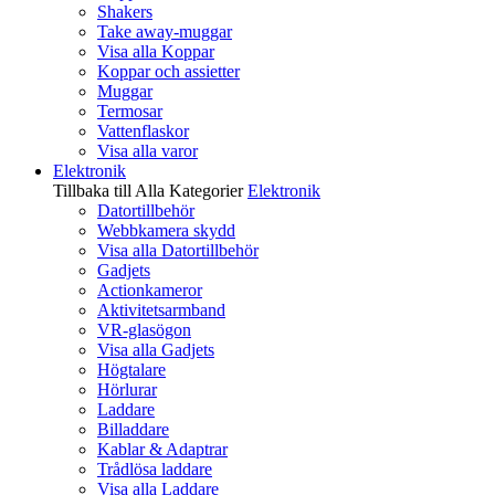
Shakers
Take away-muggar
Visa alla Koppar
Koppar och assietter
Muggar
Termosar
Vattenflaskor
Visa alla varor
Elektronik
Tillbaka till Alla Kategorier
Elektronik
Datortillbehör
Webbkamera skydd
Visa alla Datortillbehör
Gadjets
Actionkameror
Aktivitetsarmband
VR-glasögon
Visa alla Gadjets
Högtalare
Hörlurar
Laddare
Billaddare
Kablar & Adaptrar
Trådlösa laddare
Visa alla Laddare