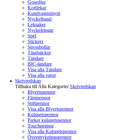
Gosedjur
Kortlekar
Kundvagnsmynt
Nyckelband
Leksaker
Nyckelringar
Spel
Stickers
Stressbollar
Tändstickor
Tändare
BIC-tändare
Visa alla Tändare
Visa alla varor
Skrivredskap
Tillbaka till Alla Kategorier
Skrivredskap
Blyertspennor
Färgpennor
Stiftpennor
Visa alla Blyertspennor
Kulspetspennor
Parker kulspetspennor
Touchpennor
Visa alla Kulspetspennor
Överstrykningspennor