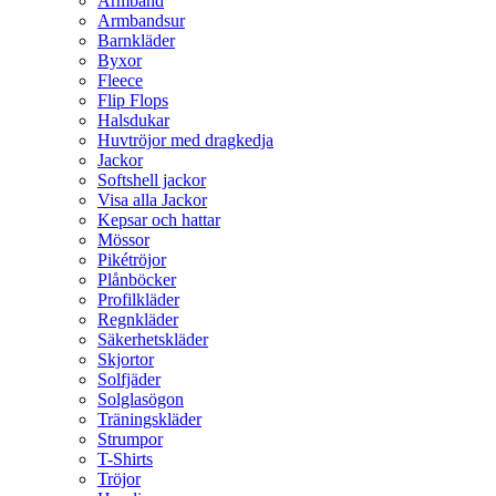
Armband
Armbandsur
Barnkläder
Byxor
Fleece
Flip Flops
Halsdukar
Huvtröjor med dragkedja
Jackor
Softshell jackor
Visa alla Jackor
Kepsar och hattar
Mössor
Pikétröjor
Plånböcker
Profilkläder
Regnkläder
Säkerhetskläder
Skjortor
Solfjäder
Solglasögon
Träningskläder
Strumpor
T-Shirts
Tröjor