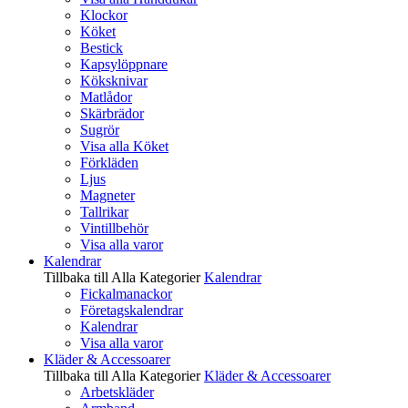
Klockor
Köket
Bestick
Kapsylöppnare
Köksknivar
Matlådor
Skärbrädor
Sugrör
Visa alla Köket
Förkläden
Ljus
Magneter
Tallrikar
Vintillbehör
Visa alla varor
Kalendrar
Tillbaka till Alla Kategorier
Kalendrar
Fickalmanackor
Företagskalendrar
Kalendrar
Visa alla varor
Kläder & Accessoarer
Tillbaka till Alla Kategorier
Kläder & Accessoarer
Arbetskläder