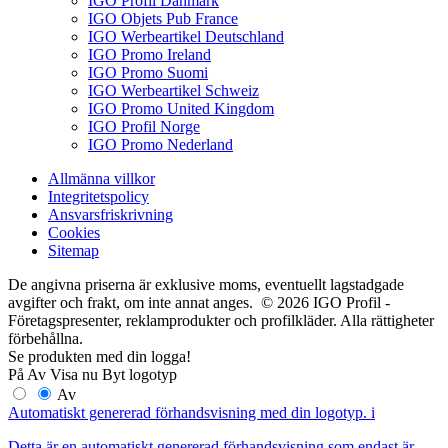
IGO Profil Danmark
IGO Objets Pub France
IGO Werbeartikel Deutschland
IGO Promo Ireland
IGO Promo Suomi
IGO Werbeartikel Schweiz
IGO Promo United Kingdom
IGO Profil Norge
IGO Promo Nederland
Allmänna villkor
Integritetspolicy
Ansvarsfriskrivning
Cookies
Sitemap
De angivna priserna är exklusive moms, eventuellt lagstadgade
avgifter och frakt, om inte annat anges. © 2026 IGO Profil -
Företagspresenter, reklamprodukter och profilkläder. Alla rättigheter
förbehållna.
Se produkten med din logga!
På
Av
Visa nu
Byt logotyp
Av
Automatiskt genererad förhandsvisning med din logotyp.
i
Detta är en automatiskt genererad förhandsvisning som endast är