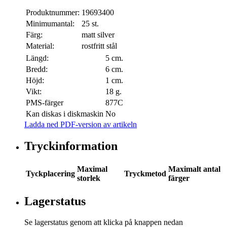
Produktnummer:
19693400
Minimumantal:
25 st.
Färg:
matt silver
Material:
rostfritt stål
Längd:
5 cm.
Bredd:
6 cm.
Höjd:
1 cm.
Vikt:
18 g.
PMS-färger
877C
Kan diskas i diskmaskin
No
Ladda ned PDF-version av artikeln
Tryckinformation
Maximal
Maximalt antal
Tyckplacering
Tryckmetod
storlek
färger
Lagerstatus
Se lagerstatus genom att klicka på knappen nedan