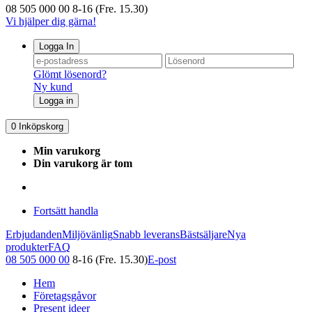
08 505 000 00
8-16 (Fre. 15.30)
Vi hjälper dig gärna!
Logga In
Glömt lösenord?
Ny kund
Logga in
0
Inköpskorg
Min varukorg
Din varukorg är tom
Fortsätt handla
Erbjudanden
Miljövänlig
Snabb leverans
Bästsäljare
Nya
produkter
FAQ
08 505 000 00
8-16 (Fre. 15.30)
E-post
Hem
Företagsgåvor
Present ideer