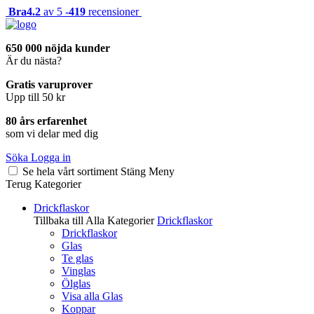
Bra
4.2
av 5 -
419
recensioner
650 000 nöjda kunder
Är du nästa?
Gratis varuprover
Upp till 50 kr
80 års erfarenhet
som vi delar med dig
Söka
Logga in
Se hela vårt sortiment
Stäng
Meny
Terug
Kategorier
Drickflaskor
Tillbaka till Alla Kategorier
Drickflaskor
Drickflaskor
Glas
Te glas
Vinglas
Ölglas
Visa alla Glas
Koppar