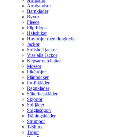
Armband
Armbandsur
Barnkläder
Byxor
Fleece
Flip Flops
Halsdukar
Huvtröjor med dragkedja
Jackor
Softshell jackor
Visa alla Jackor
Kepsar och hattar
Mössor
Pikétröjor
Plånböcker
Profilkläder
Regnkläder
Säkerhetskläder
Skjortor
Solfjäder
Solglasögon
Träningskläder
Strumpor
T-Shirts
Tröjor