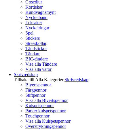
Gosedjur
Kortlekar
Kundvagnsmynt
Nyckelband
Leksaker
Nyckelringar
Spel
Stickers
Stressbollar
Tändstickor
Tändare
BIC-tändare
Visa alla Tändare
Visa alla varor
Skrivredskap
Tillbaka till Alla Kategorier
Skrivredskap
Blyertspennor
Färgpennor
Stiftpennor
Visa alla Blyertspennor
Kulspetspennor
Parker kulspetspennor
Touchpennor
Visa alla Kulspetspennor
Överstrykningspennor