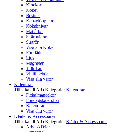
Klockor
Köket
Bestick
Kapsylöppnare
Köksknivar
Matlådor
Skärbrädor
Sugrör
Visa alla Köket
Förkläden
Ljus
Magneter
Tallrikar
Vintillbehör
Visa alla varor
Kalendrar
Tillbaka till Alla Kategorier
Kalendrar
Fickalmanackor
Företagskalendrar
Kalendrar
Visa alla varor
Kläder & Accessoarer
Tillbaka till Alla Kategorier
Kläder & Accessoarer
Arbetskläder