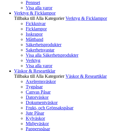
Pennset
Visa alla varor
Verktyg & Ficklampor
Tillbaka till Alla Kategorier
Verktyg & Ficklampor
Fickknivar
Ficklampor
Isskrapor
Måttband
Säkerhetsprodukter
Sakerhetsvastar
Visa alla Säkerhetsprodukter
Verktyg
Visa alla varor
Väskor & Researtiklar
Tillbaka till Alla Kategorier
Väskor & Researtiklar
Axelremsväskor
Tygpåsar
Canvas Påsar
Datorväskor
Dokumentväskor
Frukt- och Grönsakspåsar
Jute Påsar
Kylväskor
Midjeväskor
Papperspåsar