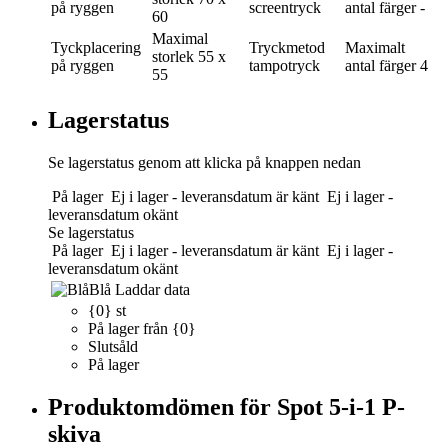
på ryggen
screentryck
antal färger
-
60
Maximal
Tyckplacering
Tryckmetod
Maximalt
storlek
55 x
på ryggen
tampotryck
antal färger
4
55
Lagerstatus
Se lagerstatus genom att klicka på knappen nedan
På lager
Ej i lager - leveransdatum är känt
Ej i lager -
leveransdatum okänt
Se lagerstatus
På lager
Ej i lager - leveransdatum är känt
Ej i lager -
leveransdatum okänt
Blå
Laddar data
{0} st
På lager från {0}
Slutsåld
På lager
Produktomdömen för Spot 5-i-1 P-
skiva