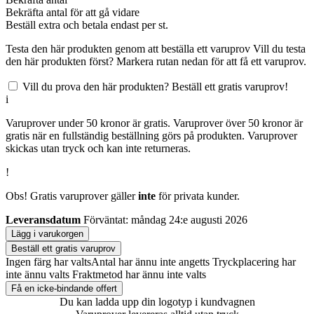
Bekräfta antal för att gå vidare
Beställ
extra och betala endast
per st.
Testa den här produkten genom att beställa ett varuprov
Vill du testa
den här produkten först? Markera rutan nedan för att få ett varuprov.
Vill du prova den här produkten? Beställ ett gratis varuprov!
i
Varuprover under 50 kronor är gratis. Varuprover över 50 kronor är
gratis när en fullständig beställning görs på produkten. Varuprover
skickas utan tryck och kan inte returneras.
!
Obs! Gratis varuprover gäller
inte
för privata kunder.
Leveransdatum
Förväntat: måndag 24:e augusti 2026
Lägg i varukorgen
Beställ ett gratis varuprov
Ingen färg har valts
Antal har ännu inte angetts
Tryckplacering har
inte ännu valts
Fraktmetod har ännu inte valts
Få en icke-bindande offert
Du kan ladda upp din logotyp i kundvagnen