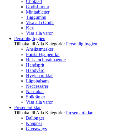
Choklad
Godisburkar
Minttabletter
Tuggummi
Visa alla Godis
Kex
Visa alla varor
Personlig hygien
Tillbaka till Alla Kategorier
Personlig hygien
Ansiktsmasker
Första Hjälpen-kit
Halsa och valmaende
Handsprit
Handvård
Hygienartiklar
Läppbalsam
Neccessärer
Näsdukar
Solkrämer
Visa alla varor
Presentartiklar
Tillbaka till Alla Kategorier
Presentartiklar
Ballonger
Knappar
Giveaways