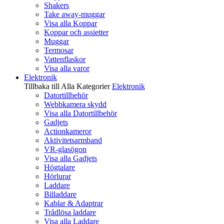
Shakers
Take away-muggar
Visa alla Koppar
Koppar och assietter
Muggar
Termosar
Vattenflaskor
Visa alla varor
Elektronik
Tillbaka till Alla Kategorier
Elektronik
Datortillbehör
Webbkamera skydd
Visa alla Datortillbehör
Gadjets
Actionkameror
Aktivitetsarmband
VR-glasögon
Visa alla Gadjets
Högtalare
Hörlurar
Laddare
Billaddare
Kablar & Adaptrar
Trådlösa laddare
Visa alla Laddare