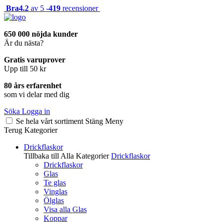
Bra
4.2
av 5 -
419
recensioner
650 000 nöjda kunder
Är du nästa?
Gratis varuprover
Upp till 50 kr
80 års erfarenhet
som vi delar med dig
Söka
Logga in
Se hela vårt sortiment
Stäng
Meny
Terug
Kategorier
Drickflaskor
Tillbaka till Alla Kategorier
Drickflaskor
Drickflaskor
Glas
Te glas
Vinglas
Ölglas
Visa alla Glas
Koppar