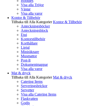
Hoodies
Visa alla Tröjor
Västar
Visa alla varor
Kontor & Tillbehör
Tillbaka till Alla Kategorier
Kontor & Tillbehör
Anteckningsböcker
Anteckningsblock
Etui
Kontorstillbehör
Korthållare
Linjal
Miniräknare
Musmattor
Post-It
Dokumentmappar
Visa alla varor
Mat & dryck
Tillbaka till Alla Kategorier
Mat & dryck
Catering Items
Serveringsbrickor
Servetter
Visa alla Catering Items
Flaskvatten
Godis