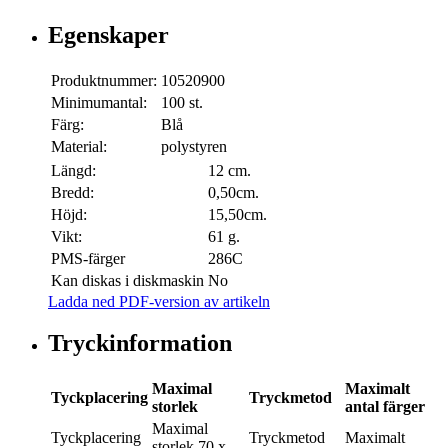
Egenskaper
Produktnummer:
10520900
Minimumantal:
100 st.
Färg:
Blå
Material:
polystyren
Längd:
12 cm.
Bredd:
0,50cm.
Höjd:
15,50cm.
Vikt:
61 g.
PMS-färger
286C
Kan diskas i diskmaskin
No
Ladda ned PDF-version av artikeln
Tryckinformation
Maximal
Maximalt
Tyckplacering
Tryckmetod
storlek
antal färger
Maximal
Tyckplacering
Tryckmetod
Maximalt
storlek
70 x