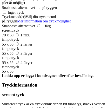
(fler är möjligt)
Snabbaste alternativet
på ryggen
Inget tryck
Tryckmetod(er)
Välj din tryckmetod
på ryggen
Mer information om tryckmöjlighet
Snabbaste alternativet
1 färg
screentryck
70 x 60
1 färg
tampotryck
55 x 55
2 färger
tampotryck
55 x 55
3 färger
tampotryck
55 x 55
4 färger
tampotryck
55 x 55
Ladda upp er logga i kundvagnen eller efter beställning.
Tryckinformation
screentryck
Silkscreentryck är en tryckteknik där en bit tunnt tyg sträcks över en