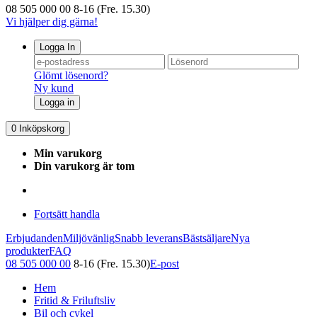
08 505 000 00
8-16 (Fre. 15.30)
Vi hjälper dig gärna!
Logga In
Glömt lösenord?
Ny kund
Logga in
0
Inköpskorg
Min varukorg
Din varukorg är tom
Fortsätt handla
Erbjudanden
Miljövänlig
Snabb leverans
Bästsäljare
Nya
produkter
FAQ
08 505 000 00
8-16 (Fre. 15.30)
E-post
Hem
Fritid & Friluftsliv
Bil och cykel