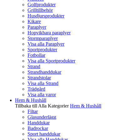
Golfprodukter
Grilltillbehör
Husdjursprodukter
Kikare
Paraplyer
Hopvikbara paraplyer
Stormparaplyer
Visa alla Paraplyer
Sportprodukter
Fotbollar
Visa alla Sportprodukter
Strand
Strandhanddukar
Strandstolar
Visa alla Strand
Trädgård
Visa alla varor
Hem & Hushåll
Tillbaka till Alla Kategorier
Hem & Hushåll
Filtar
Glasunderlägg
Handdukar
Badrockar
Sport handdukar
Visa alla Handdukar