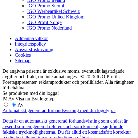
IGO Promo Ireland
IGO Promo Suomi
IGO Werbeartikel Schweiz
IGO Promo United Kingdom
IGO Profil Norge
IGO Promo Nederland
Allmänna villkor
Integritetspolicy
Ansvarsfriskrivning
Cookies
Sitemap
De angivna priserna är exklusive moms, eventuellt lagstadgade
avgifter och frakt, om inte annat anges. © 2026 IGO Profil -
Företagspresenter, reklamprodukter och profilkläder. Alla rättigheter
förbehållna.
Se produkten med din logga!
På
Av
Visa nu
Byt logotyp
Av
Automatiskt genererad förhandsvisning med din logotyp.
i
Detta är en automatiskt genererad förhandsvisning som endast är
avsedd som en generell referens och som kan skilja sig från de
faktiska tryckmöjligheterna. Du får alltid ett kostnadsfritt korrektur
på din beställning innan produktionen påbörjas.