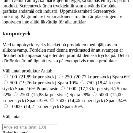
ram. Genom att trycka bläck genom tyget, så skapas ett tryck på din
produkt. Screentryck är en tryckteknik som används för både
grafiska ändamål och industri. Uppmärksamhet! Screentryck
omkring: På grund av tryckmaskinens rotation är placeringen av
logotypen inte alltid likvärdig för alla artiklar.
tampotryck
Med tampotryck trycks bläcket på produkten med hjälp av en
silikonsvamp. Fördelen med denna tryckmetod är att svampen är
flexibel och anpassar sig efter den produkt den ska trycka på. Det är
därför det är möjligt att trycka på exempelvis runda produkter.
Välj antal produkter
Antal:
100 (21,89 kr per styck)
250 (20,77 kr per styck)
Spara 6%
500 (19,76 kr per styck)
Spara 10%
750 (18,41 kr per
styck)
Spara 16%
Populäraste
1000 (17,23 kr per styck)
Spara
22%
2500 (15,88 kr per styck)
Spara 28%
5000 (15,00
kr per styck)
Spara 32%
7500 (14,46 kr per styck)
Spara 34%
10000 (14,21 kr per styck)
Spara 36%
Välj antal
Bekräfta antal