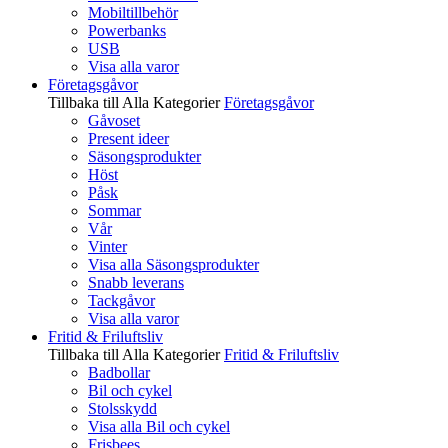
Mobiltillbehör
Powerbanks
USB
Visa alla varor
Företagsgåvor
Tillbaka till Alla Kategorier
Företagsgåvor
Gåvoset
Present ideer
Säsongsprodukter
Höst
Påsk
Sommar
Vår
Vinter
Visa alla Säsongsprodukter
Snabb leverans
Tackgåvor
Visa alla varor
Fritid & Friluftsliv
Tillbaka till Alla Kategorier
Fritid & Friluftsliv
Badbollar
Bil och cykel
Stolsskydd
Visa alla Bil och cykel
Frisbees