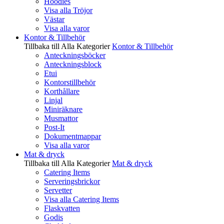
Hoodies
Visa alla Tröjor
Västar
Visa alla varor
Kontor & Tillbehör
Tillbaka till Alla Kategorier
Kontor & Tillbehör
Anteckningsböcker
Anteckningsblock
Etui
Kontorstillbehör
Korthållare
Linjal
Miniräknare
Musmattor
Post-It
Dokumentmappar
Visa alla varor
Mat & dryck
Tillbaka till Alla Kategorier
Mat & dryck
Catering Items
Serveringsbrickor
Servetter
Visa alla Catering Items
Flaskvatten
Godis