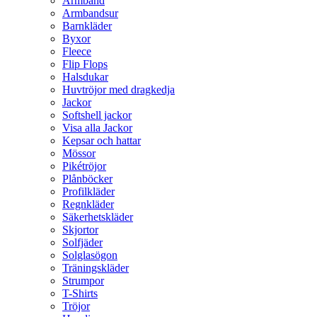
Armband
Armbandsur
Barnkläder
Byxor
Fleece
Flip Flops
Halsdukar
Huvtröjor med dragkedja
Jackor
Softshell jackor
Visa alla Jackor
Kepsar och hattar
Mössor
Pikétröjor
Plånböcker
Profilkläder
Regnkläder
Säkerhetskläder
Skjortor
Solfjäder
Solglasögon
Träningskläder
Strumpor
T-Shirts
Tröjor