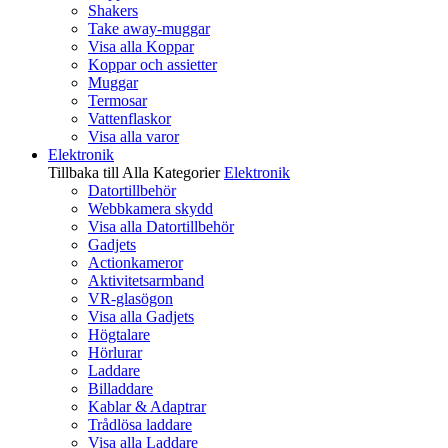
Shakers
Take away-muggar
Visa alla Koppar
Koppar och assietter
Muggar
Termosar
Vattenflaskor
Visa alla varor
Elektronik
Tillbaka till Alla Kategorier
Elektronik
Datortillbehör
Webbkamera skydd
Visa alla Datortillbehör
Gadjets
Actionkameror
Aktivitetsarmband
VR-glasögon
Visa alla Gadjets
Högtalare
Hörlurar
Laddare
Billaddare
Kablar & Adaptrar
Trådlösa laddare
Visa alla Laddare