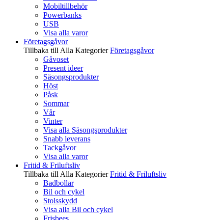
Mobiltillbehör
Powerbanks
USB
Visa alla varor
Företagsgåvor
Tillbaka till Alla Kategorier
Företagsgåvor
Gåvoset
Present ideer
Säsongsprodukter
Höst
Påsk
Sommar
Vår
Vinter
Visa alla Säsongsprodukter
Snabb leverans
Tackgåvor
Visa alla varor
Fritid & Friluftsliv
Tillbaka till Alla Kategorier
Fritid & Friluftsliv
Badbollar
Bil och cykel
Stolsskydd
Visa alla Bil och cykel
Frisbees