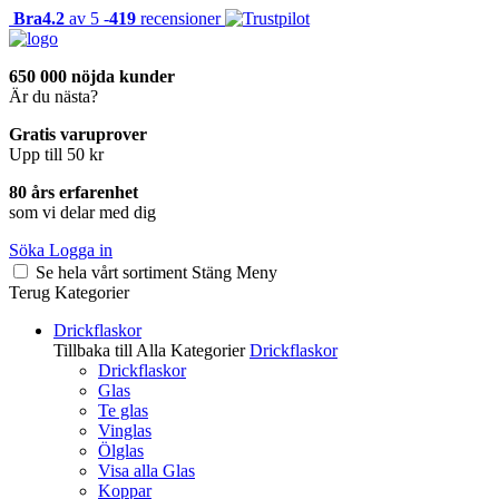
Bra
4.2
av 5 -
419
recensioner
650 000 nöjda kunder
Är du nästa?
Gratis varuprover
Upp till 50 kr
80 års erfarenhet
som vi delar med dig
Söka
Logga in
Se hela vårt sortiment
Stäng
Meny
Terug
Kategorier
Drickflaskor
Tillbaka till Alla Kategorier
Drickflaskor
Drickflaskor
Glas
Te glas
Vinglas
Ölglas
Visa alla Glas
Koppar