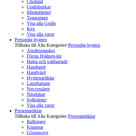
Choklad
Godisburkar
Minttabletter
Tuggummi
Visa alla Godis
Kex
Visa alla varor
Personlig hygien
Tillbaka till Alla Kategorier
Personlig hygien
Ansiktsmasker
Första Hjälpen-kit
Halsa och valmaende
Handsprit
Handvård
Hygienartiklar
Läppbalsam
Neccessärer
Näsdukar
Solkrämer
Visa alla varor
Presentartiklar
Tillbaka till Alla Kategorier
Presentartiklar
Ballonger
Knappar
Giveaways