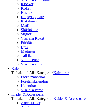
Klockor
Köket
Bestick
Kapsylöppnare
Köksknivar
Matlådor
Skärbrädor
Sugrör
Visa alla Köket
Förkläden
Ljus
Magneter
Tallrikar
Vintillbehör
Visa alla varor
Kalendrar
Tillbaka till Alla Kategorier
Kalendrar
Fickalmanackor
Företagskalendrar
Kalendrar
Visa alla varor
Kläder & Accessoarer
Tillbaka till Alla Kategorier
Kläder & Accessoarer
Arbetskläder