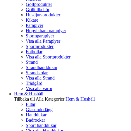
Golfprodukter
Grilltillbehör
Husdjursprodukter
Kikare
Paraplyer
Hopvikbara paraplyer
Stormparaplyer
Visa alla Paraplyer
Sportprodukter
Fotbollar
Visa alla Sportprodukter
Strand
Strandhanddukar
Strandstolar
Visa alla Strand
Trädgård
Visa alla varor
Hem & Hushåll
Tillbaka till Alla Kategorier
Hem & Hushåll
Filtar
Glasunderlägg
Handdukar
Badrockar
Sport handdukar
Visa alla Handdukar