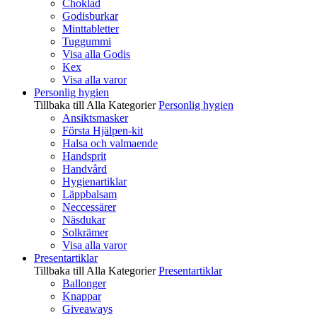
Choklad
Godisburkar
Minttabletter
Tuggummi
Visa alla Godis
Kex
Visa alla varor
Personlig hygien
Tillbaka till Alla Kategorier
Personlig hygien
Ansiktsmasker
Första Hjälpen-kit
Halsa och valmaende
Handsprit
Handvård
Hygienartiklar
Läppbalsam
Neccessärer
Näsdukar
Solkrämer
Visa alla varor
Presentartiklar
Tillbaka till Alla Kategorier
Presentartiklar
Ballonger
Knappar
Giveaways