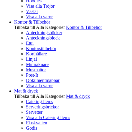
Hoodies
Visa alla Tröjor
Västar
Visa alla varor
Kontor & Tillbehör
Tillbaka till Alla Kategorier
Kontor & Tillbehör
Anteckningsböcker
Anteckningsblock
Etui
Kontorstillbehör
Korthållare
Linjal
Miniräknare
Musmattor
Post-It
Dokumentmappar
Visa alla varor
Mat & dryck
Tillbaka till Alla Kategorier
Mat & dryck
Catering Items
Serveringsbrickor
Servetter
Visa alla Catering Items
Flaskvatten
Godis