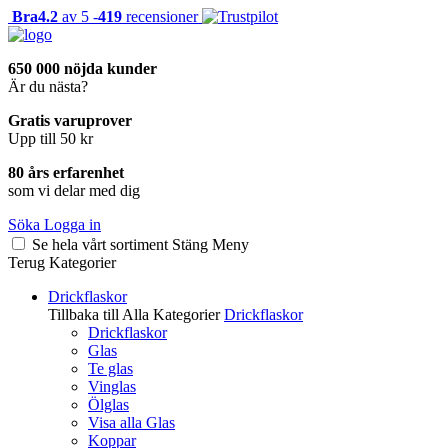
Bra
4.2
av 5 -
419
recensioner
650 000 nöjda kunder
Är du nästa?
Gratis varuprover
Upp till 50 kr
80 års erfarenhet
som vi delar med dig
Söka
Logga in
Se hela vårt sortiment
Stäng
Meny
Terug
Kategorier
Drickflaskor
Tillbaka till Alla Kategorier
Drickflaskor
Drickflaskor
Glas
Te glas
Vinglas
Ölglas
Visa alla Glas
Koppar