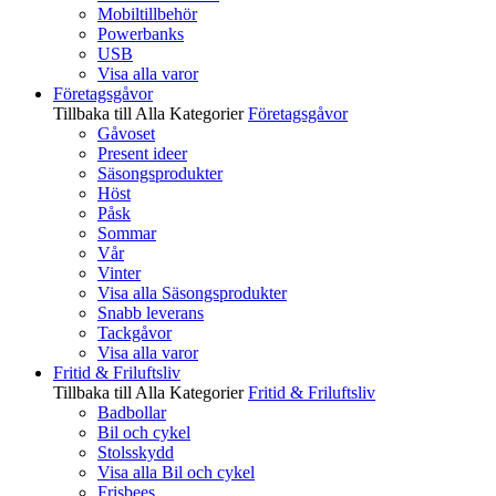
Mobiltillbehör
Powerbanks
USB
Visa alla varor
Företagsgåvor
Tillbaka till Alla Kategorier
Företagsgåvor
Gåvoset
Present ideer
Säsongsprodukter
Höst
Påsk
Sommar
Vår
Vinter
Visa alla Säsongsprodukter
Snabb leverans
Tackgåvor
Visa alla varor
Fritid & Friluftsliv
Tillbaka till Alla Kategorier
Fritid & Friluftsliv
Badbollar
Bil och cykel
Stolsskydd
Visa alla Bil och cykel
Frisbees