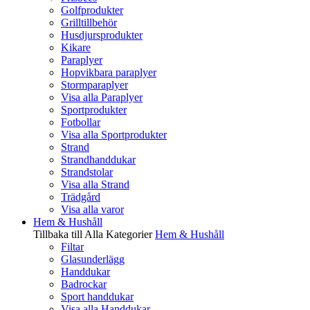
Golfprodukter
Grilltillbehör
Husdjursprodukter
Kikare
Paraplyer
Hopvikbara paraplyer
Stormparaplyer
Visa alla Paraplyer
Sportprodukter
Fotbollar
Visa alla Sportprodukter
Strand
Strandhanddukar
Strandstolar
Visa alla Strand
Trädgård
Visa alla varor
Hem & Hushåll
Tillbaka till Alla Kategorier
Hem & Hushåll
Filtar
Glasunderlägg
Handdukar
Badrockar
Sport handdukar
Visa alla Handdukar