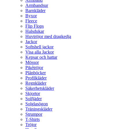
Armband
Armbandsur
Barnkläder
Byxor
Fleece
Flip Flops
Halsdukar
Huvtröjor med dragkedja
Jackor
Softshell jackor
Visa alla Jackor
Kepsar och hattar
Mössor
Pikétröjor
Plånböcker
Profilkläder
Regnkläder
Säkerhetskläder
Skjortor
Solfjäder
Solglasögon
Träningskläder
Strumpor
T-Shirts
Tröjor