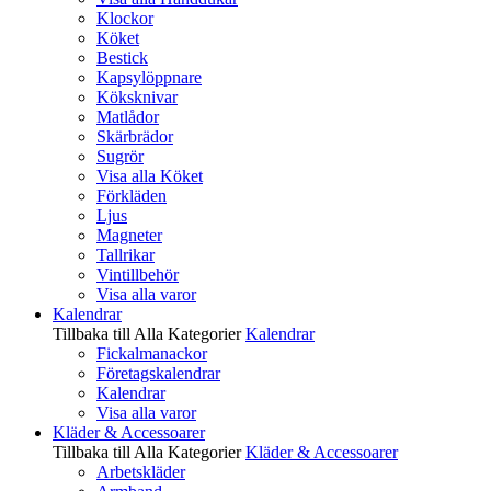
Klockor
Köket
Bestick
Kapsylöppnare
Köksknivar
Matlådor
Skärbrädor
Sugrör
Visa alla Köket
Förkläden
Ljus
Magneter
Tallrikar
Vintillbehör
Visa alla varor
Kalendrar
Tillbaka till Alla Kategorier
Kalendrar
Fickalmanackor
Företagskalendrar
Kalendrar
Visa alla varor
Kläder & Accessoarer
Tillbaka till Alla Kategorier
Kläder & Accessoarer
Arbetskläder