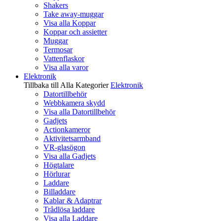
Shakers
Take away-muggar
Visa alla Koppar
Koppar och assietter
Muggar
Termosar
Vattenflaskor
Visa alla varor
Elektronik
Tillbaka till Alla Kategorier
Elektronik
Datortillbehör
Webbkamera skydd
Visa alla Datortillbehör
Gadjets
Actionkameror
Aktivitetsarmband
VR-glasögon
Visa alla Gadjets
Högtalare
Hörlurar
Laddare
Billaddare
Kablar & Adaptrar
Trådlösa laddare
Visa alla Laddare