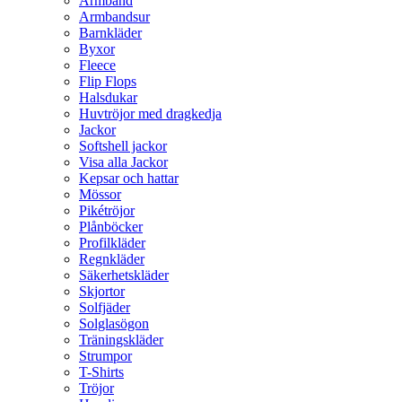
Armband
Armbandsur
Barnkläder
Byxor
Fleece
Flip Flops
Halsdukar
Huvtröjor med dragkedja
Jackor
Softshell jackor
Visa alla Jackor
Kepsar och hattar
Mössor
Pikétröjor
Plånböcker
Profilkläder
Regnkläder
Säkerhetskläder
Skjortor
Solfjäder
Solglasögon
Träningskläder
Strumpor
T-Shirts
Tröjor