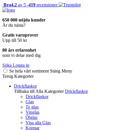
Bra
4.2
av 5 -
419
recensioner
650 000 nöjda kunder
Är du nästa?
Gratis varuprover
Upp till 50 kr
80 års erfarenhet
som vi delar med dig
Söka
Logga in
Se hela vårt sortiment
Stäng
Meny
Terug
Kategorier
Drickflaskor
Tillbaka till Alla Kategorier
Drickflaskor
Drickflaskor
Glas
Te glas
Vinglas
Ölglas
Visa alla Glas
Koppar