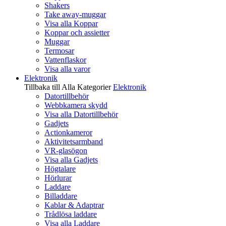
Shakers
Take away-muggar
Visa alla Koppar
Koppar och assietter
Muggar
Termosar
Vattenflaskor
Visa alla varor
Elektronik
Tillbaka till Alla Kategorier
Elektronik
Datortillbehör
Webbkamera skydd
Visa alla Datortillbehör
Gadjets
Actionkameror
Aktivitetsarmband
VR-glasögon
Visa alla Gadjets
Högtalare
Hörlurar
Laddare
Billaddare
Kablar & Adaptrar
Trådlösa laddare
Visa alla Laddare