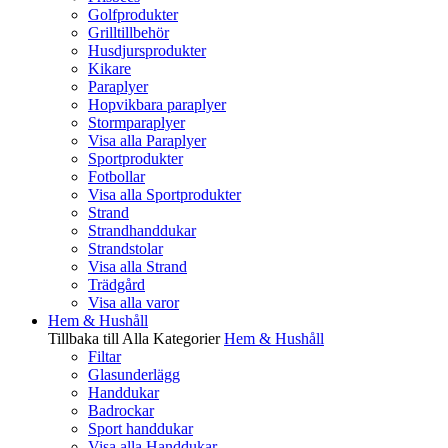
Golfprodukter
Grilltillbehör
Husdjursprodukter
Kikare
Paraplyer
Hopvikbara paraplyer
Stormparaplyer
Visa alla Paraplyer
Sportprodukter
Fotbollar
Visa alla Sportprodukter
Strand
Strandhanddukar
Strandstolar
Visa alla Strand
Trädgård
Visa alla varor
Hem & Hushåll
Tillbaka till Alla Kategorier
Hem & Hushåll
Filtar
Glasunderlägg
Handdukar
Badrockar
Sport handdukar
Visa alla Handdukar