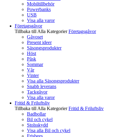
Mobiltillbehör
Powerbanks
USB
Visa alla varor
Företagsgåvor
Tillbaka till Alla Kategorier
Företagsgåvor
Gåvoset
Present ideer
Säsongsprodukter
Höst
Påsk
Sommar
Vår
Vinter
Visa alla Säsongsprodukter
Snabb leverans
Tackgåvor
Visa alla varor
Fritid & Friluftsliv
Tillbaka till Alla Kategorier
Fritid & Friluftsliv
Badbollar
Bil och cykel
Stolsskydd
Visa alla Bil och cykel
Frisbees