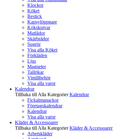
Klockor
Köket
Bestick
Kapsylöppnare
Köksknivar
Matlådor
Skärbrädor
Sugrör
Visa alla Köket
Förkläden
Ljus
Magneter
Tallrikar
Vintillbehör
Visa alla varor
Kalendrar
Tillbaka till Alla Kategorier
Kalendrar
Fickalmanackor
Företagskalendrar
Kalendrar
Visa alla varor
Kläder & Accessoarer
Tillbaka till Alla Kategorier
Kläder & Accessoarer
Arbetskläder