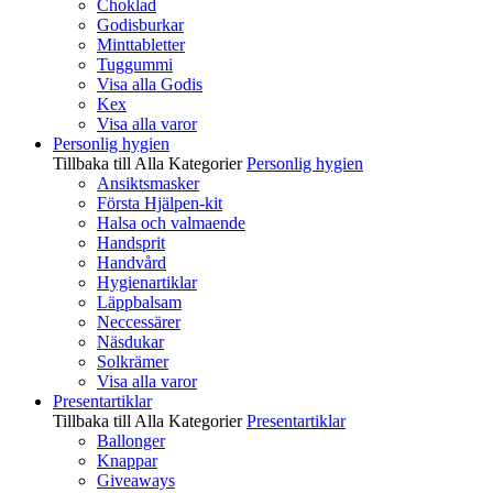
Choklad
Godisburkar
Minttabletter
Tuggummi
Visa alla Godis
Kex
Visa alla varor
Personlig hygien
Tillbaka till Alla Kategorier
Personlig hygien
Ansiktsmasker
Första Hjälpen-kit
Halsa och valmaende
Handsprit
Handvård
Hygienartiklar
Läppbalsam
Neccessärer
Näsdukar
Solkrämer
Visa alla varor
Presentartiklar
Tillbaka till Alla Kategorier
Presentartiklar
Ballonger
Knappar
Giveaways