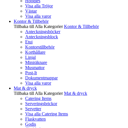
Hoodies
Visa alla Tröjor
Västar
Visa alla varor
Kontor & Tillbehör
Tillbaka till Alla Kategorier
Kontor & Tillbehör
Anteckningsböcker
Anteckningsblock
Etui
Kontorstillbehör
Korthållare
Linjal
Miniräknare
Musmattor
Post-It
Dokumentmappar
Visa alla varor
Mat & dryck
Tillbaka till Alla Kategorier
Mat & dryck
Catering Items
Serveringsbrickor
Servetter
Visa alla Catering Items
Flaskvatten
Godis