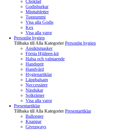
Choklad
Godisburkar
Minttabletter
Tuggummi
Visa alla Godis
Kex
Visa alla varor
Personlig hygien
Tillbaka till Alla Kategorier
Personlig hygien
Ansiktsmasker
Första Hjälpen-kit
Halsa och valmaende
Handsprit
Handvård
Hygienartiklar
Läppbalsam
Neccessärer
Näsdukar
Solkrämer
Visa alla varor
Presentartiklar
Tillbaka till Alla Kategorier
Presentartiklar
Ballonger
Knappar
Giveaways