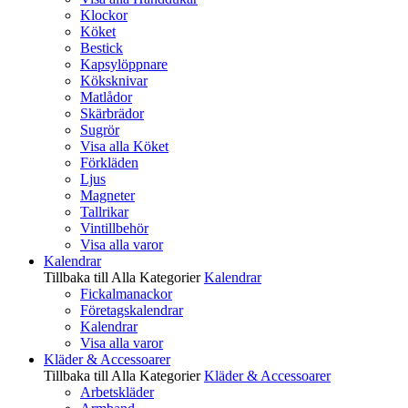
Klockor
Köket
Bestick
Kapsylöppnare
Köksknivar
Matlådor
Skärbrädor
Sugrör
Visa alla Köket
Förkläden
Ljus
Magneter
Tallrikar
Vintillbehör
Visa alla varor
Kalendrar
Tillbaka till Alla Kategorier
Kalendrar
Fickalmanackor
Företagskalendrar
Kalendrar
Visa alla varor
Kläder & Accessoarer
Tillbaka till Alla Kategorier
Kläder & Accessoarer
Arbetskläder