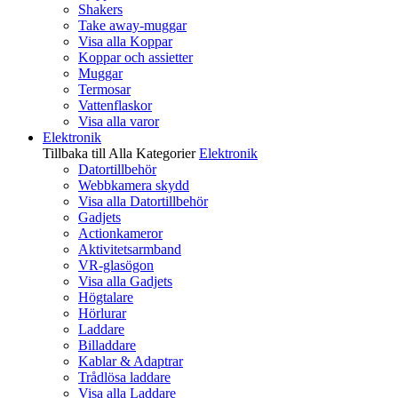
Shakers
Take away-muggar
Visa alla Koppar
Koppar och assietter
Muggar
Termosar
Vattenflaskor
Visa alla varor
Elektronik
Tillbaka till Alla Kategorier
Elektronik
Datortillbehör
Webbkamera skydd
Visa alla Datortillbehör
Gadjets
Actionkameror
Aktivitetsarmband
VR-glasögon
Visa alla Gadjets
Högtalare
Hörlurar
Laddare
Billaddare
Kablar & Adaptrar
Trådlösa laddare
Visa alla Laddare