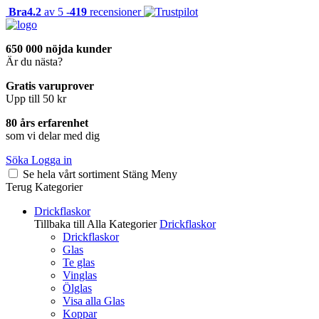
Bra
4.2
av 5 -
419
recensioner
650 000 nöjda kunder
Är du nästa?
Gratis varuprover
Upp till 50 kr
80 års erfarenhet
som vi delar med dig
Söka
Logga in
Se hela vårt sortiment
Stäng
Meny
Terug
Kategorier
Drickflaskor
Tillbaka till Alla Kategorier
Drickflaskor
Drickflaskor
Glas
Te glas
Vinglas
Ölglas
Visa alla Glas
Koppar