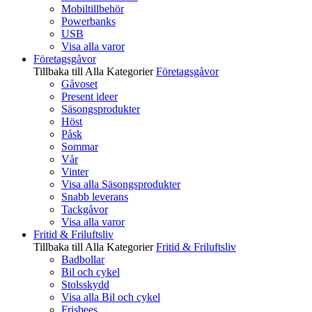
Mobiltillbehör
Powerbanks
USB
Visa alla varor
Företagsgåvor
Tillbaka till Alla Kategorier
Företagsgåvor
Gåvoset
Present ideer
Säsongsprodukter
Höst
Påsk
Sommar
Vår
Vinter
Visa alla Säsongsprodukter
Snabb leverans
Tackgåvor
Visa alla varor
Fritid & Friluftsliv
Tillbaka till Alla Kategorier
Fritid & Friluftsliv
Badbollar
Bil och cykel
Stolsskydd
Visa alla Bil och cykel
Frisbees