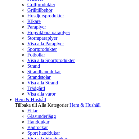
Golfprodukter
Grilltillbehör
Husdjursprodukter
Kikare
Paraplyer
Hopvikbara paraplyer
Stormparaplyer
Visa alla Paraplyer
Sportprodukter
Fotbollar
Visa alla Sportprodukter
Strand
Strandhanddukar
Strandstolar
Visa alla Strand
Trädgård
Visa alla varor
Hem & Hushåll
Tillbaka till Alla Kategorier
Hem & Hushåll
Filtar
Glasunderlägg
Handdukar
Badrockar
Sport handdukar
Visa alla Handdukar