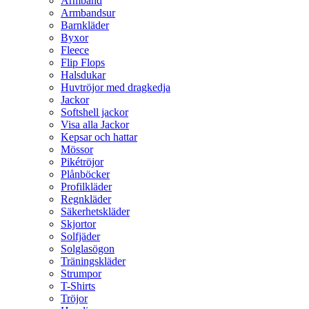
Armband
Armbandsur
Barnkläder
Byxor
Fleece
Flip Flops
Halsdukar
Huvtröjor med dragkedja
Jackor
Softshell jackor
Visa alla Jackor
Kepsar och hattar
Mössor
Pikétröjor
Plånböcker
Profilkläder
Regnkläder
Säkerhetskläder
Skjortor
Solfjäder
Solglasögon
Träningskläder
Strumpor
T-Shirts
Tröjor