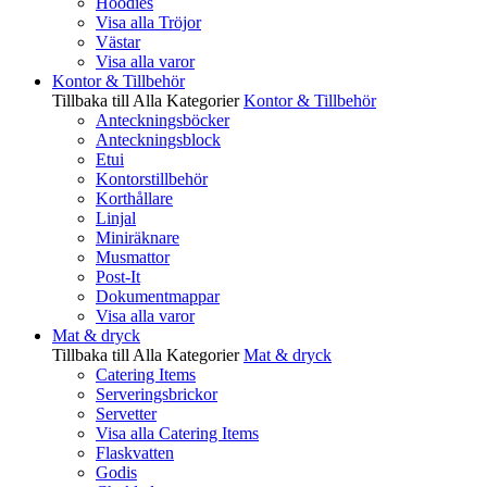
Hoodies
Visa alla Tröjor
Västar
Visa alla varor
Kontor & Tillbehör
Tillbaka till Alla Kategorier
Kontor & Tillbehör
Anteckningsböcker
Anteckningsblock
Etui
Kontorstillbehör
Korthållare
Linjal
Miniräknare
Musmattor
Post-It
Dokumentmappar
Visa alla varor
Mat & dryck
Tillbaka till Alla Kategorier
Mat & dryck
Catering Items
Serveringsbrickor
Servetter
Visa alla Catering Items
Flaskvatten
Godis