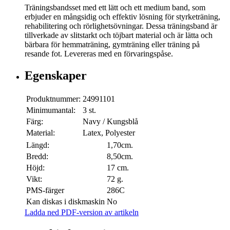
Träningsbandsset med ett lätt och ett medium band, som
erbjuder en mångsidig och effektiv lösning för styrketräning,
rehabilitering och rörlighetsövningar. Dessa träningsband är
tillverkade av slitstarkt och töjbart material och är lätta och
bärbara för hemmaträning, gymträning eller träning på
resande fot. Levereras med en förvaringspåse.
Egenskaper
Produktnummer:
24991101
Minimumantal:
3 st.
Färg:
Navy / Kungsblå
Material:
Latex, Polyester
Längd:
1,70cm.
Bredd:
8,50cm.
Höjd:
17 cm.
Vikt:
72 g.
PMS-färger
286C
Kan diskas i diskmaskin
No
Ladda ned PDF-version av artikeln