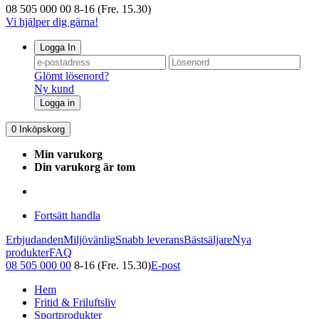
08 505 000 00
8-16 (Fre. 15.30)
Vi hjälper dig gärna!
Logga In
Glömt lösenord?
Ny kund
Logga in
0
Inköpskorg
Min varukorg
Din varukorg är tom
Fortsätt handla
Erbjudanden
Miljövänlig
Snabb leverans
Bästsäljare
Nya
produkter
FAQ
08 505 000 00
8-16 (Fre. 15.30)
E-post
Hem
Fritid & Friluftsliv
Sportprodukter