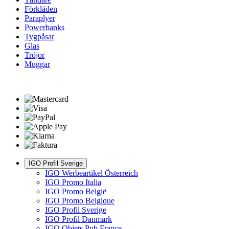
Förkläden
Paraplyer
Powerbanks
Tygpåsar
Glas
Tröjor
Muggar
IGO Profil Sverige
IGO Werbeartikel Österreich
IGO Promo Italia
IGO Promo België
IGO Promo Belgique
IGO Profil Sverige
IGO Profil Danmark
IGO Objets Pub France