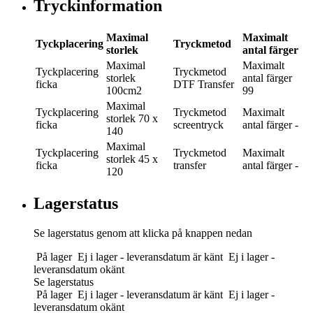
Tryckinformation
Maximal
Maximalt
Tyckplacering
Tryckmetod
storlek
antal färger
Maximal
Maximalt
Tyckplacering
Tryckmetod
storlek
antal färger
ficka
DTF Transfer
100cm2
99
Maximal
Tyckplacering
Tryckmetod
Maximalt
storlek
70 x
ficka
screentryck
antal färger
-
140
Maximal
Tyckplacering
Tryckmetod
Maximalt
storlek
45 x
ficka
transfer
antal färger
-
120
Lagerstatus
Se lagerstatus genom att klicka på knappen nedan
På lager
Ej i lager - leveransdatum är känt
Ej i lager -
leveransdatum okänt
Se lagerstatus
På lager
Ej i lager - leveransdatum är känt
Ej i lager -
leveransdatum okänt