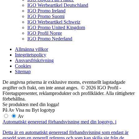
IGO Werbeartikel Deutschland
IGO Promo Ireland
IGO Promo Suomi
IGO Werbeartikel Schweiz
IGO Promo United Kingdom
IGO Profil Norge
IGO Promo Nederland
Allmänna villkor
Integritetspolicy
Ansvarsfriskrivning
Cookies
Sitemap
De angivna priserna är exklusive moms, eventuellt lagstadgade
avgifter och frakt, om inte annat anges. © 2026 IGO Profil -
Företagspresenter, reklamprodukter och profilkläder. Alla rättigheter
förbehållna.
Se produkten med din logga!
På
Av
Visa nu
Byt logotyp
Av
Automatiskt genererad förhandsvisning med din logotyp.
i
Detta är en automatiskt genererad förhandsvisning som endast är
avsedd som en generell referens och som kan skilja sig från de