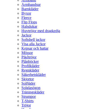
Armband
Armbandsur
Barnkläder
Byxor
Fleece
Flip Flops
Halsdukar
Huvtröjor med dragkedja
Jackor
Softshell jackor
Visa alla Jackor
Kepsar och hattar
Mössor
Pikétröjor
Plånböcker
Profilkläder
Regnkläder
Säkerhetskläder
Skjortor
Solfjäder
Solglasögon
Träningskläder
Strumpor
T-Shirts
Tröjor