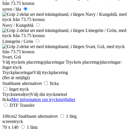
syren / lila
Navy / Kungsblå
Limegrön / Grön
Svart, Grå
Välj tryckets placering/placeringar
Tryckets placering/placeringar:
Inget tryck
Tryckplaceringar
Välj tryckplacering
(fler är möjligt)
Snabbaste alternativet
ficka
Inget tryck
Tryckmetod(er)
Välj din tryckmetod
ficka
Mer information om tryckmöjlighet
DTF Transfer
100cm2
Snabbaste alternativet
1 färg
screentryck
70 x 140
1 färg