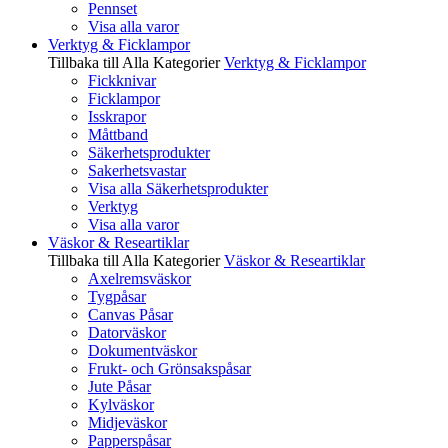
Pennset
Visa alla varor
Verktyg & Ficklampor
Tillbaka till Alla Kategorier
Verktyg & Ficklampor
Fickknivar
Ficklampor
Isskrapor
Måttband
Säkerhetsprodukter
Sakerhetsvastar
Visa alla Säkerhetsprodukter
Verktyg
Visa alla varor
Väskor & Researtiklar
Tillbaka till Alla Kategorier
Väskor & Researtiklar
Axelremsväskor
Tygpåsar
Canvas Påsar
Datorväskor
Dokumentväskor
Frukt- och Grönsakspåsar
Jute Påsar
Kylväskor
Midjeväskor
Papperspåsar