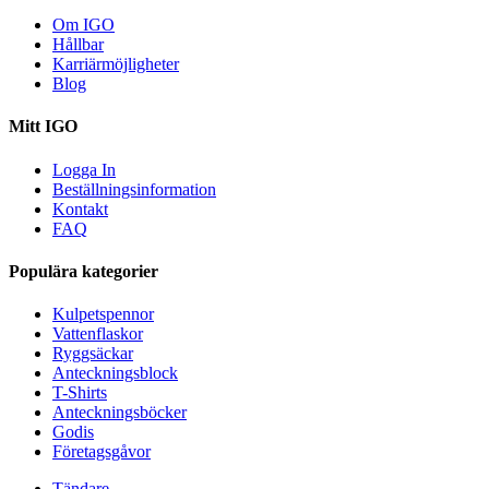
Om IGO
Hållbar
Karriärmöjligheter
Blog
Mitt IGO
Logga In
Beställningsinformation
Kontakt
FAQ
Populära kategorier
Kulpetspennor
Vattenflaskor
Ryggsäckar
Anteckningsblock
T-Shirts
Anteckningsböcker
Godis
Företagsgåvor
Tändare