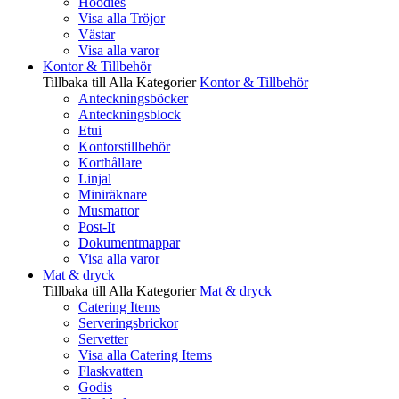
Hoodies
Visa alla Tröjor
Västar
Visa alla varor
Kontor & Tillbehör
Tillbaka till Alla Kategorier
Kontor & Tillbehör
Anteckningsböcker
Anteckningsblock
Etui
Kontorstillbehör
Korthållare
Linjal
Miniräknare
Musmattor
Post-It
Dokumentmappar
Visa alla varor
Mat & dryck
Tillbaka till Alla Kategorier
Mat & dryck
Catering Items
Serveringsbrickor
Servetter
Visa alla Catering Items
Flaskvatten
Godis