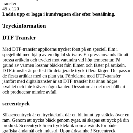
transfer
45 x 120
Ladda upp er logga i kundvagnen eller efter beställning.
Tryckinformation
DTF Transfer
Med DTF-transfer appliceras trycket först på en speciell film i
spegelbild med hjälp av en digital skrivare. En press används för att
pressa artikeln och trycket mot varandra vid hög temperatur. På
grund av värmen lossnar bläcket från filmen och fäster på artikeln.
DTF-transfer är perfekt för detaljerade tryck i flera färger. Det passar
de flesta artiklar med en plan yta. Fördelarna med DTF-transfer
jämfört med digitaltransfer är att DTF-transfer har ännu högre
kvalitet och inte kräver några kanter. Dessutom är det mer hållbart
och producerar mindre avfall.
screentryck
Silkscreentryck är en tryckteknik där en bit tunnt tyg sträcks över en
ram. Genom att trycka bläck genom tyget, så skapas ett tryck på din
produkt. Screentryck är en tryckteknik som används för både
grafiska ändamål och industri. Uppmärksamhet! Screentryck