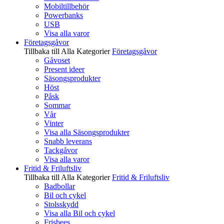
Mobiltillbehör
Powerbanks
USB
Visa alla varor
Företagsgåvor
Tillbaka till Alla Kategorier
Företagsgåvor
Gåvoset
Present ideer
Säsongsprodukter
Höst
Påsk
Sommar
Vår
Vinter
Visa alla Säsongsprodukter
Snabb leverans
Tackgåvor
Visa alla varor
Fritid & Friluftsliv
Tillbaka till Alla Kategorier
Fritid & Friluftsliv
Badbollar
Bil och cykel
Stolsskydd
Visa alla Bil och cykel
Frisbees