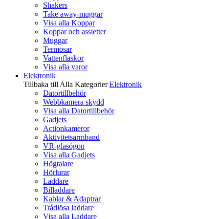
Shakers
Take away-muggar
Visa alla Koppar
Koppar och assietter
Muggar
Termosar
Vattenflaskor
Visa alla varor
Elektronik
Tillbaka till Alla Kategorier
Elektronik
Datortillbehör
Webbkamera skydd
Visa alla Datortillbehör
Gadjets
Actionkameror
Aktivitetsarmband
VR-glasögon
Visa alla Gadjets
Högtalare
Hörlurar
Laddare
Billaddare
Kablar & Adaptrar
Trådlösa laddare
Visa alla Laddare