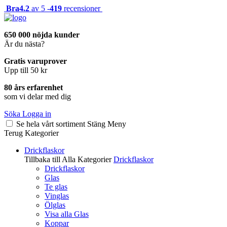
Bra
4.2
av 5 -
419
recensioner
650 000 nöjda kunder
Är du nästa?
Gratis varuprover
Upp till 50 kr
80 års erfarenhet
som vi delar med dig
Söka
Logga in
Se hela vårt sortiment
Stäng
Meny
Terug
Kategorier
Drickflaskor
Tillbaka till Alla Kategorier
Drickflaskor
Drickflaskor
Glas
Te glas
Vinglas
Ölglas
Visa alla Glas
Koppar