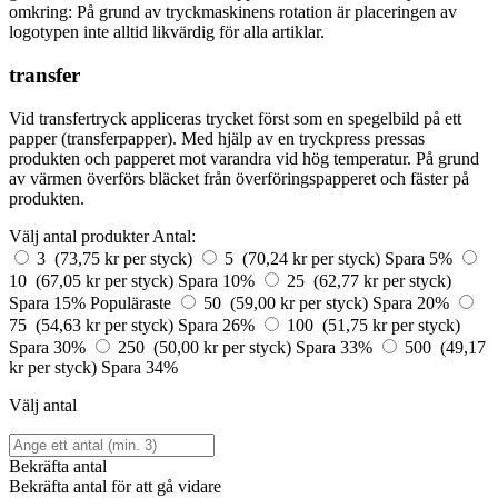
omkring: På grund av tryckmaskinens rotation är placeringen av
logotypen inte alltid likvärdig för alla artiklar.
transfer
Vid transfertryck appliceras trycket först som en spegelbild på ett
papper (transferpapper). Med hjälp av en tryckpress pressas
produkten och papperet mot varandra vid hög temperatur. På grund
av värmen överförs bläcket från överföringspapperet och fäster på
produkten.
Välj antal produkter
Antal:
3 (73,75 kr per styck)
5 (70,24 kr per styck)
Spara 5%
10 (67,05 kr per styck)
Spara 10%
25 (62,77 kr per styck)
Spara 15%
Populäraste
50 (59,00 kr per styck)
Spara 20%
75 (54,63 kr per styck)
Spara 26%
100 (51,75 kr per styck)
Spara 30%
250 (50,00 kr per styck)
Spara 33%
500 (49,17
kr per styck)
Spara 34%
Välj antal
Bekräfta antal
Bekräfta antal för att gå vidare