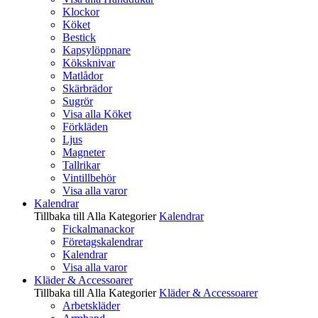
Klockor
Köket
Bestick
Kapsylöppnare
Köksknivar
Matlådor
Skärbrädor
Sugrör
Visa alla Köket
Förkläden
Ljus
Magneter
Tallrikar
Vintillbehör
Visa alla varor
Kalendrar
Tillbaka till Alla Kategorier
Kalendrar
Fickalmanackor
Företagskalendrar
Kalendrar
Visa alla varor
Kläder & Accessoarer
Tillbaka till Alla Kategorier
Kläder & Accessoarer
Arbetskläder