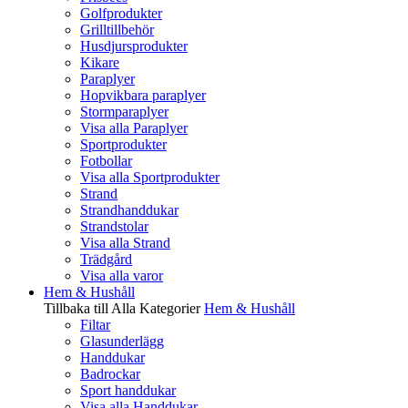
Golfprodukter
Grilltillbehör
Husdjursprodukter
Kikare
Paraplyer
Hopvikbara paraplyer
Stormparaplyer
Visa alla Paraplyer
Sportprodukter
Fotbollar
Visa alla Sportprodukter
Strand
Strandhanddukar
Strandstolar
Visa alla Strand
Trädgård
Visa alla varor
Hem & Hushåll
Tillbaka till Alla Kategorier
Hem & Hushåll
Filtar
Glasunderlägg
Handdukar
Badrockar
Sport handdukar
Visa alla Handdukar