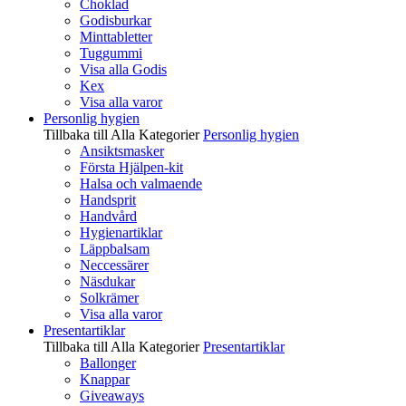
Choklad
Godisburkar
Minttabletter
Tuggummi
Visa alla Godis
Kex
Visa alla varor
Personlig hygien
Tillbaka till Alla Kategorier
Personlig hygien
Ansiktsmasker
Första Hjälpen-kit
Halsa och valmaende
Handsprit
Handvård
Hygienartiklar
Läppbalsam
Neccessärer
Näsdukar
Solkrämer
Visa alla varor
Presentartiklar
Tillbaka till Alla Kategorier
Presentartiklar
Ballonger
Knappar
Giveaways