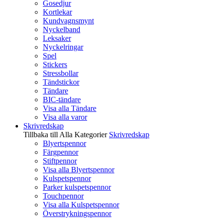
Gosedjur
Kortlekar
Kundvagnsmynt
Nyckelband
Leksaker
Nyckelringar
Spel
Stickers
Stressbollar
Tändstickor
Tändare
BIC-tändare
Visa alla Tändare
Visa alla varor
Skrivredskap
Tillbaka till Alla Kategorier
Skrivredskap
Blyertspennor
Färgpennor
Stiftpennor
Visa alla Blyertspennor
Kulspetspennor
Parker kulspetspennor
Touchpennor
Visa alla Kulspetspennor
Överstrykningspennor