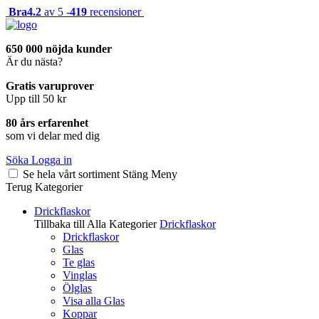
Bra
4.2
av 5 -
419
recensioner
650 000 nöjda kunder
Är du nästa?
Gratis varuprover
Upp till 50 kr
80 års erfarenhet
som vi delar med dig
Söka
Logga in
Se hela vårt sortiment
Stäng
Meny
Terug
Kategorier
Drickflaskor
Tillbaka till Alla Kategorier
Drickflaskor
Drickflaskor
Glas
Te glas
Vinglas
Ölglas
Visa alla Glas
Koppar