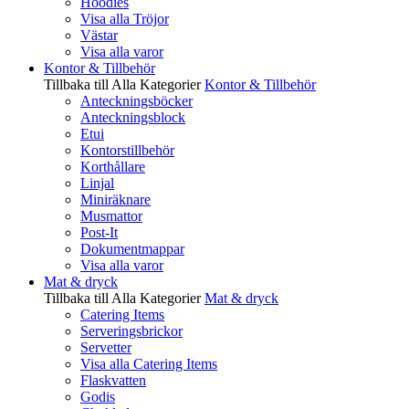
Hoodies
Visa alla Tröjor
Västar
Visa alla varor
Kontor & Tillbehör
Tillbaka till Alla Kategorier
Kontor & Tillbehör
Anteckningsböcker
Anteckningsblock
Etui
Kontorstillbehör
Korthållare
Linjal
Miniräknare
Musmattor
Post-It
Dokumentmappar
Visa alla varor
Mat & dryck
Tillbaka till Alla Kategorier
Mat & dryck
Catering Items
Serveringsbrickor
Servetter
Visa alla Catering Items
Flaskvatten
Godis