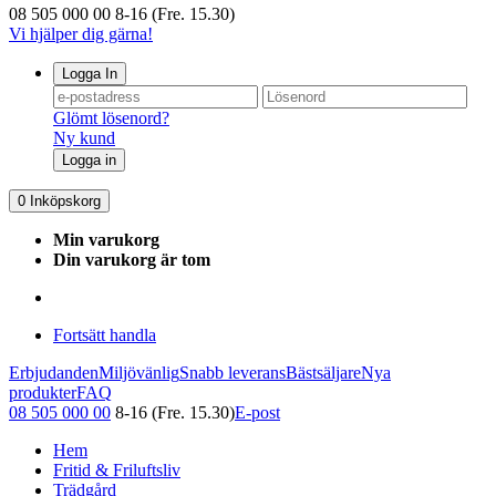
08 505 000 00
8-16 (Fre. 15.30)
Vi hjälper dig gärna!
Logga In
Glömt lösenord?
Ny kund
Logga in
0
Inköpskorg
Min varukorg
Din varukorg är tom
Fortsätt handla
Erbjudanden
Miljövänlig
Snabb leverans
Bästsäljare
Nya
produkter
FAQ
08 505 000 00
8-16 (Fre. 15.30)
E-post
Hem
Fritid & Friluftsliv
Trädgård