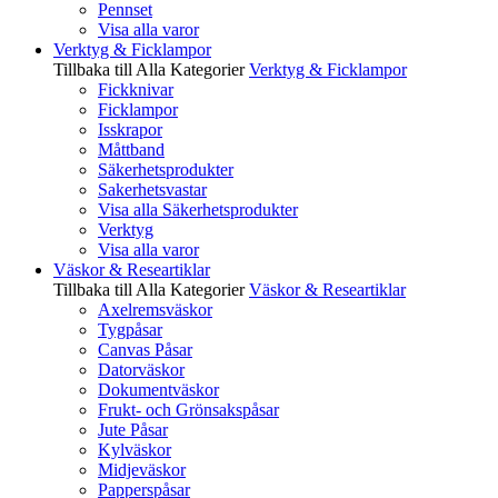
Pennset
Visa alla varor
Verktyg & Ficklampor
Tillbaka till Alla Kategorier
Verktyg & Ficklampor
Fickknivar
Ficklampor
Isskrapor
Måttband
Säkerhetsprodukter
Sakerhetsvastar
Visa alla Säkerhetsprodukter
Verktyg
Visa alla varor
Väskor & Researtiklar
Tillbaka till Alla Kategorier
Väskor & Researtiklar
Axelremsväskor
Tygpåsar
Canvas Påsar
Datorväskor
Dokumentväskor
Frukt- och Grönsakspåsar
Jute Påsar
Kylväskor
Midjeväskor
Papperspåsar