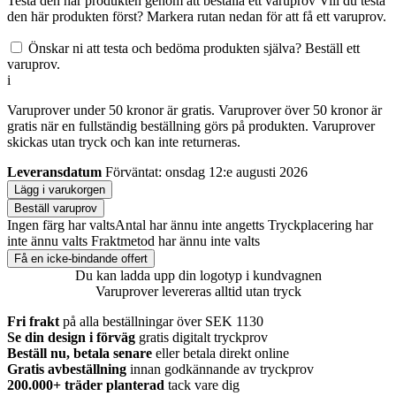
Testa den här produkten genom att beställa ett varuprov
Vill du testa
den här produkten först? Markera rutan nedan för att få ett varuprov.
Önskar ni att testa och bedöma produkten själva? Beställ ett
varuprov.
i
Varuprover under 50 kronor är gratis. Varuprover över 50 kronor är
gratis när en fullständig beställning görs på produkten. Varuprover
skickas utan tryck och kan inte returneras.
Leveransdatum
Förväntat: onsdag 12:e augusti 2026
Lägg i varukorgen
Beställ varuprov
Ingen färg har valts
Antal har ännu inte angetts
Tryckplacering har
inte ännu valts
Fraktmetod har ännu inte valts
Få en icke-bindande offert
Du kan ladda upp din logotyp i kundvagnen
Varuprover levereras alltid utan tryck
Fri frakt
på alla beställningar över SEK 1130
Se din design i förväg
gratis digitalt tryckprov
Beställ nu, betala senare
eller betala direkt online
Gratis avbeställning
innan godkännande av tryckprov
200.000+
träder planterad
tack vare dig