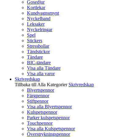
Gosedjur
Kortlekar
Kundvagnsmynt
Nyckelband
Leksaker
Nyckelringar
Spel
Stickers
Stressbollar
Tändstickor
Tändare
BIC-tändare
Visa alla Tändare
Visa alla varor
Skrivredskap
Tillbaka till Alla Kategorier
Skrivredskap
Blyertspennor
Färgpennor
Stiftpennor
Visa alla Blyertspennor
Kulspetspennor
Parker kulspetspennor
Touchpennor
Visa alla Kulspetspennor
Överstrykningspennor