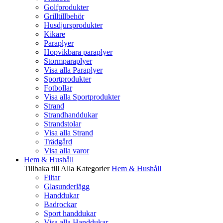
Golfprodukter
Grilltillbehör
Husdjursprodukter
Kikare
Paraplyer
Hopvikbara paraplyer
Stormparaplyer
Visa alla Paraplyer
Sportprodukter
Fotbollar
Visa alla Sportprodukter
Strand
Strandhanddukar
Strandstolar
Visa alla Strand
Trädgård
Visa alla varor
Hem & Hushåll
Tillbaka till Alla Kategorier
Hem & Hushåll
Filtar
Glasunderlägg
Handdukar
Badrockar
Sport handdukar
Visa alla Handdukar