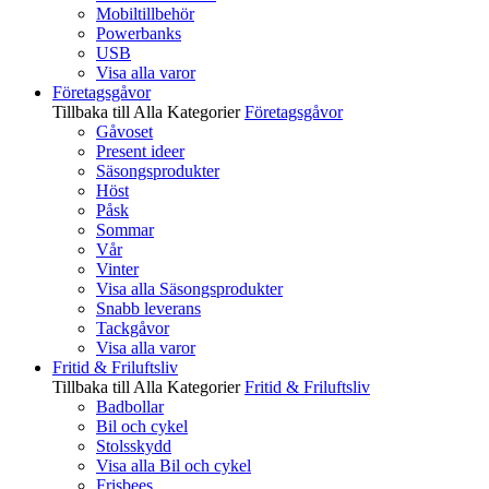
Mobiltillbehör
Powerbanks
USB
Visa alla varor
Företagsgåvor
Tillbaka till Alla Kategorier
Företagsgåvor
Gåvoset
Present ideer
Säsongsprodukter
Höst
Påsk
Sommar
Vår
Vinter
Visa alla Säsongsprodukter
Snabb leverans
Tackgåvor
Visa alla varor
Fritid & Friluftsliv
Tillbaka till Alla Kategorier
Fritid & Friluftsliv
Badbollar
Bil och cykel
Stolsskydd
Visa alla Bil och cykel
Frisbees