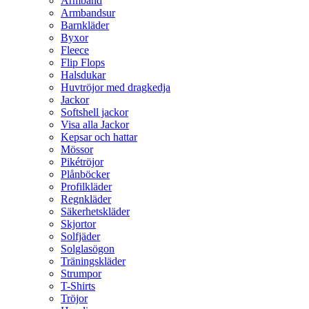
Armband
Armbandsur
Barnkläder
Byxor
Fleece
Flip Flops
Halsdukar
Huvtröjor med dragkedja
Jackor
Softshell jackor
Visa alla Jackor
Kepsar och hattar
Mössor
Pikétröjor
Plånböcker
Profilkläder
Regnkläder
Säkerhetskläder
Skjortor
Solfjäder
Solglasögon
Träningskläder
Strumpor
T-Shirts
Tröjor