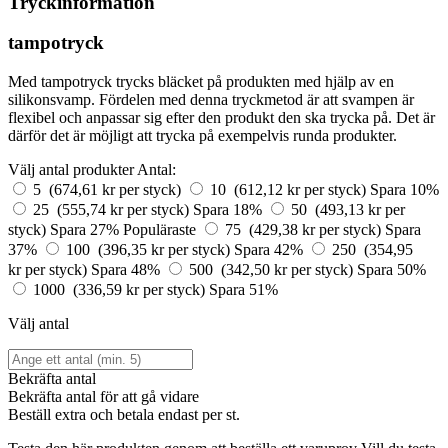
Tryckinformation
tampotryck
Med tampotryck trycks bläcket på produkten med hjälp av en
silikonsvamp. Fördelen med denna tryckmetod är att svampen är
flexibel och anpassar sig efter den produkt den ska trycka på. Det är
därför det är möjligt att trycka på exempelvis runda produkter.
Välj antal produkter
Antal:
5 (674,61 kr per styck)
10 (612,12 kr per styck)
Spara 10%
25 (555,74 kr per styck)
Spara 18%
50 (493,13 kr per
styck)
Spara 27%
Populäraste
75 (429,38 kr per styck)
Spara
37%
100 (396,35 kr per styck)
Spara 42%
250 (354,95
kr per styck)
Spara 48%
500 (342,50 kr per styck)
Spara 50%
1000 (336,59 kr per styck)
Spara 51%
Välj antal
Bekräfta antal
Bekräfta antal för att gå vidare
Beställ
extra och betala endast
per st.