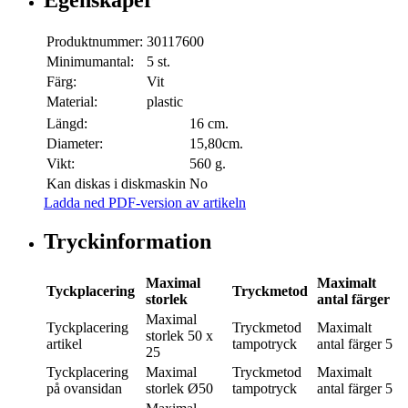
Egenskaper
Produktnummer:
30117600
Minimumantal:
5 st.
Färg:
Vit
Material:
plastic
Längd:
16 cm.
Diameter:
15,80cm.
Vikt:
560 g.
Kan diskas i diskmaskin
No
Ladda ned PDF-version av artikeln
Tryckinformation
Maximal
Maximalt
Tyckplacering
Tryckmetod
storlek
antal färger
Maximal
Tyckplacering
Tryckmetod
Maximalt
storlek
50 x
artikel
tampotryck
antal färger
5
25
Tyckplacering
Maximal
Tryckmetod
Maximalt
på ovansidan
storlek
Ø50
tampotryck
antal färger
5