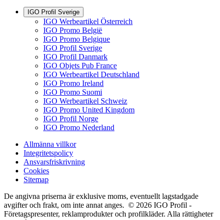
IGO Profil Sverige
IGO Werbeartikel Österreich
IGO Promo België
IGO Promo Belgique
IGO Profil Sverige
IGO Profil Danmark
IGO Objets Pub France
IGO Werbeartikel Deutschland
IGO Promo Ireland
IGO Promo Suomi
IGO Werbeartikel Schweiz
IGO Promo United Kingdom
IGO Profil Norge
IGO Promo Nederland
Allmänna villkor
Integritetspolicy
Ansvarsfriskrivning
Cookies
Sitemap
De angivna priserna är exklusive moms, eventuellt lagstadgade
avgifter och frakt, om inte annat anges. © 2026 IGO Profil -
Företagspresenter, reklamprodukter och profilkläder. Alla rättigheter