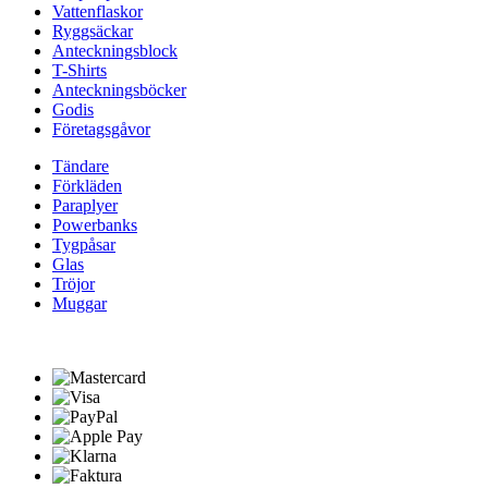
Vattenflaskor
Ryggsäckar
Anteckningsblock
T-Shirts
Anteckningsböcker
Godis
Företagsgåvor
Tändare
Förkläden
Paraplyer
Powerbanks
Tygpåsar
Glas
Tröjor
Muggar