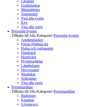
Choklad
Godisburkar
Minttabletter
Tuggummi
Visa alla Godis
Kex
Visa alla varor
Personlig hygien
Tillbaka till Alla Kategorier
Personlig hygien
Ansiktsmasker
Första Hjälpen-kit
Halsa och valmaende
Handsprit
Handvård
Hygienartiklar
Läppbalsam
Neccessärer
Näsdukar
Solkrämer
Visa alla varor
Presentartiklar
Tillbaka till Alla Kategorier
Presentartiklar
Ballonger
Knappar
Giveaways