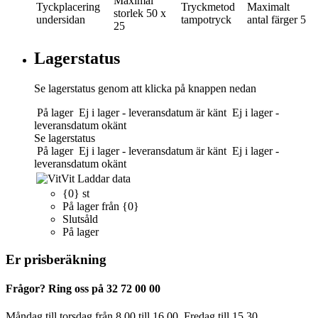
Maximal
Tyckplacering
Tryckmetod
Maximalt
storlek
50 x
undersidan
tampotryck
antal färger
5
25
Lagerstatus
Se lagerstatus genom att klicka på knappen nedan
På lager
Ej i lager - leveransdatum är känt
Ej i lager -
leveransdatum okänt
Se lagerstatus
På lager
Ej i lager - leveransdatum är känt
Ej i lager -
leveransdatum okänt
Vit
Laddar data
{0} st
På lager från {0}
Slutsåld
På lager
Er prisberäkning
Frågor? Ring oss på 32 72 00 00
Måndag till torsdag från 8.00 till 16.00. Fredag ​​till 15.30