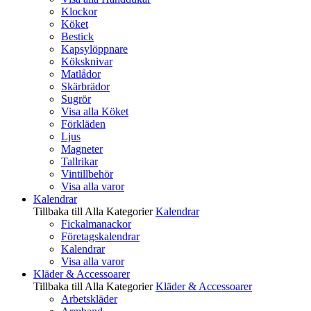
Klockor
Köket
Bestick
Kapsylöppnare
Köksknivar
Matlådor
Skärbrädor
Sugrör
Visa alla Köket
Förkläden
Ljus
Magneter
Tallrikar
Vintillbehör
Visa alla varor
Kalendrar
Tillbaka till Alla Kategorier
Kalendrar
Fickalmanackor
Företagskalendrar
Kalendrar
Visa alla varor
Kläder & Accessoarer
Tillbaka till Alla Kategorier
Kläder & Accessoarer
Arbetskläder