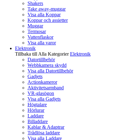
Shakers
Take away-muggar
Visa alla Koppar
Koppar och assietter
Muggar
Termosar
Vattenflaskor
Visa alla varor
Elektronik
Tillbaka till Alla Kategorier
Elektronik
Datortillbehör
Webbkamera skydd
Visa alla Datortillbehör
Gadjets
Actionkameror
Aktivitetsarmband
VR-glasögon
Visa alla Gadjets
Högtalare
Hörlurar
Laddare
Billaddare
Kablar & Adaptrar
Trådlösa laddare
Visa alla Laddare