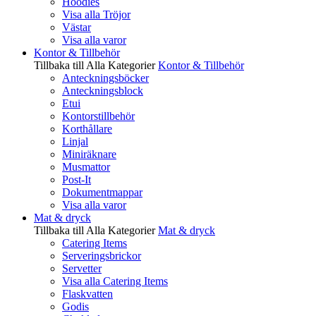
Hoodies
Visa alla Tröjor
Västar
Visa alla varor
Kontor & Tillbehör
Tillbaka till Alla Kategorier
Kontor & Tillbehör
Anteckningsböcker
Anteckningsblock
Etui
Kontorstillbehör
Korthållare
Linjal
Miniräknare
Musmattor
Post-It
Dokumentmappar
Visa alla varor
Mat & dryck
Tillbaka till Alla Kategorier
Mat & dryck
Catering Items
Serveringsbrickor
Servetter
Visa alla Catering Items
Flaskvatten
Godis