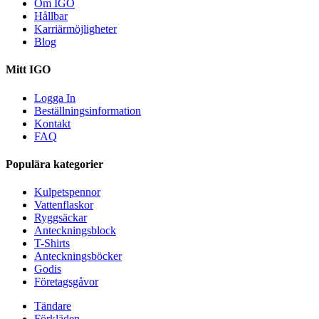
Om IGO
Hållbar
Karriärmöjligheter
Blog
Mitt IGO
Logga In
Beställningsinformation
Kontakt
FAQ
Populära kategorier
Kulpetspennor
Vattenflaskor
Ryggsäckar
Anteckningsblock
T-Shirts
Anteckningsböcker
Godis
Företagsgåvor
Tändare
Förkläden