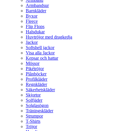
Armband
Armbandsur
Barnkläder
Byxor
Fleece
Flip Flops
Halsdukar
Huvtröjor med dragkedja
Jackor
Softshell jackor
Visa alla Jackor
Kepsar och hattar
Mössor
Pikétröjor
Plånböcker
Profilkläder
Regnkläder
Säkerhetskläder
Skjortor
Solfjäder
Solglasögon
Träningskläder
Strumpor
T-Shirts
Tröjor