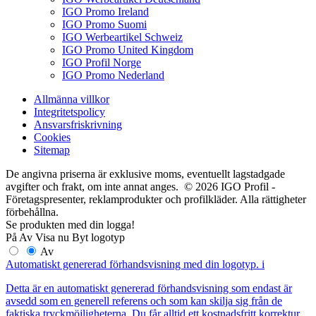
IGO Promo Ireland
IGO Promo Suomi
IGO Werbeartikel Schweiz
IGO Promo United Kingdom
IGO Profil Norge
IGO Promo Nederland
Allmänna villkor
Integritetspolicy
Ansvarsfriskrivning
Cookies
Sitemap
De angivna priserna är exklusive moms, eventuellt lagstadgade
avgifter och frakt, om inte annat anges. © 2026 IGO Profil -
Företagspresenter, reklamprodukter och profilkläder. Alla rättigheter
förbehållna.
Se produkten med din logga!
På
Av
Visa nu
Byt logotyp
Av
Automatiskt genererad förhandsvisning med din logotyp.
i
Detta är en automatiskt genererad förhandsvisning som endast är
avsedd som en generell referens och som kan skilja sig från de
faktiska tryckmöjligheterna. Du får alltid ett kostnadsfritt korrektur