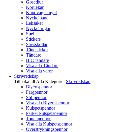
Gosedjur
Kortlekar
Kundvagnsmynt
Nyckelband
Leksaker
Nyckelringar
Spel
Stickers
Stressbollar
Tändstickor
Tändare
BIC-tändare
Visa alla Tändare
Visa alla varor
Skrivredskap
Tillbaka till Alla Kategorier
Skrivredskap
Blyertspennor
Färgpennor
Stiftpennor
Visa alla Blyertspennor
Kulspetspennor
Parker kulspetspennor
Touchpennor
Visa alla Kulspetspennor
Överstrykningspennor