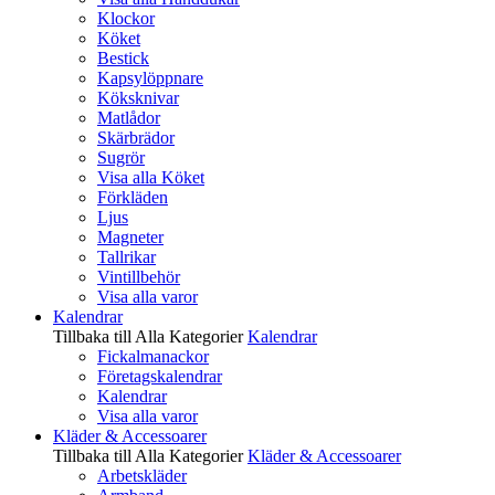
Klockor
Köket
Bestick
Kapsylöppnare
Köksknivar
Matlådor
Skärbrädor
Sugrör
Visa alla Köket
Förkläden
Ljus
Magneter
Tallrikar
Vintillbehör
Visa alla varor
Kalendrar
Tillbaka till Alla Kategorier
Kalendrar
Fickalmanackor
Företagskalendrar
Kalendrar
Visa alla varor
Kläder & Accessoarer
Tillbaka till Alla Kategorier
Kläder & Accessoarer
Arbetskläder