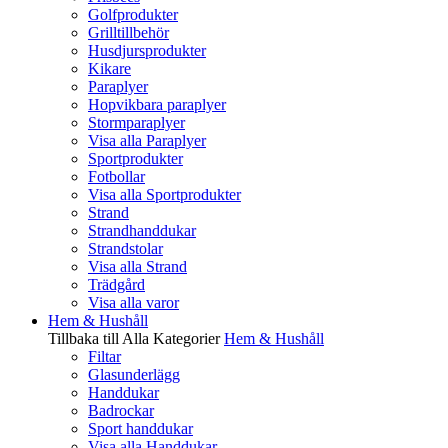
Golfprodukter
Grilltillbehör
Husdjursprodukter
Kikare
Paraplyer
Hopvikbara paraplyer
Stormparaplyer
Visa alla Paraplyer
Sportprodukter
Fotbollar
Visa alla Sportprodukter
Strand
Strandhanddukar
Strandstolar
Visa alla Strand
Trädgård
Visa alla varor
Hem & Hushåll
Tillbaka till Alla Kategorier
Hem & Hushåll
Filtar
Glasunderlägg
Handdukar
Badrockar
Sport handdukar
Visa alla Handdukar