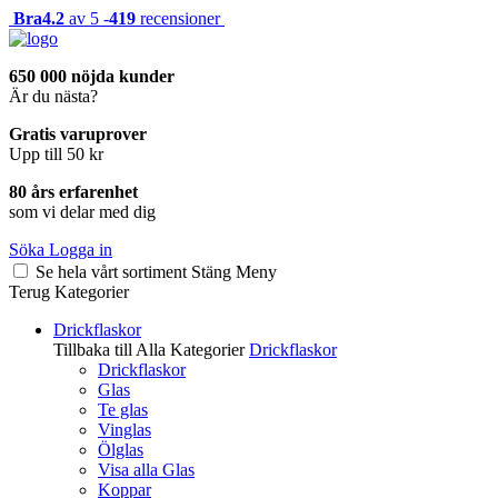
Bra
4.2
av 5 -
419
recensioner
650 000 nöjda kunder
Är du nästa?
Gratis varuprover
Upp till 50 kr
80 års erfarenhet
som vi delar med dig
Söka
Logga in
Se hela vårt sortiment
Stäng
Meny
Terug
Kategorier
Drickflaskor
Tillbaka till Alla Kategorier
Drickflaskor
Drickflaskor
Glas
Te glas
Vinglas
Ölglas
Visa alla Glas
Koppar