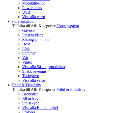
Mobiltillbehör
Powerbanks
USB
Visa alla varor
Företagsgåvor
Tillbaka till Alla Kategorier
Företagsgåvor
Gåvoset
Present ideer
Säsongsprodukter
Höst
Påsk
Sommar
Vår
Vinter
Visa alla Säsongsprodukter
Snabb leverans
Tackgåvor
Visa alla varor
Fritid & Friluftsliv
Tillbaka till Alla Kategorier
Fritid & Friluftsliv
Badbollar
Bil och cykel
Stolsskydd
Visa alla Bil och cykel
Frisbees