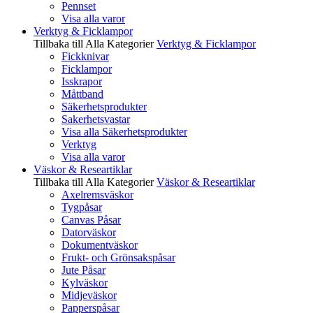
Pennset
Visa alla varor
Verktyg & Ficklampor
Tillbaka till Alla Kategorier
Verktyg & Ficklampor
Fickknivar
Ficklampor
Isskrapor
Måttband
Säkerhetsprodukter
Sakerhetsvastar
Visa alla Säkerhetsprodukter
Verktyg
Visa alla varor
Väskor & Researtiklar
Tillbaka till Alla Kategorier
Väskor & Researtiklar
Axelremsväskor
Tygpåsar
Canvas Påsar
Datorväskor
Dokumentväskor
Frukt- och Grönsakspåsar
Jute Påsar
Kylväskor
Midjeväskor
Papperspåsar