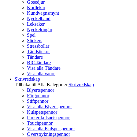
Gosedjur
Kortlekar
Kundvagnsmynt
Nyckelband
Leksaker
Nyckelringar
Spel
Stickers
Stressbollar
Tändstickor
Tändare
BIC-tändare
Visa alla Tändare
Visa alla varor
Skrivredskap
Tillbaka till Alla Kategorier
Skrivredskap
Blyertspennor
Färgpennor
Stiftpennor
Visa alla Blyertspennor
Kulspetspennor
Parker kulspetspennor
Touchpennor
Visa alla Kulspetspennor
Överstrykningspennor