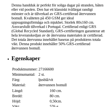
Denna handduk är perfekt för soliga dagar på stranden, båten
eller vid poolen. Den har ett klassiskt tvåfärgat randigt
mönster och är tillverkad av GRS-certifierad återvunnen
bomull. Kvaliteten på 450 GSM ger ideal
uppsugningsförmåga och mjukhet. Storlek 80x160 cm.
Ansvarsfullt tillverkad i Portugal. Certifierad enligt GRS
(Global Recycled Standard), GRS-certifieringen garanterar att
hela leveranskedjan av de återvunna materialen är certifierad.
Det totala återvunna innehållet baseras på produktens totala
vikt. Denna produkt innehåller 50% GRS-certifierad
återvunnen bomull.
Egenskaper
Produktnummer:
27166600
Minimumantal:
2 st.
Färg:
ljusblå/vit
Material:
återvunnen bomull
Längd:
160 cm.
Bredd:
80 cm.
Höjd:
0,50cm.
Vikt:
576 g.