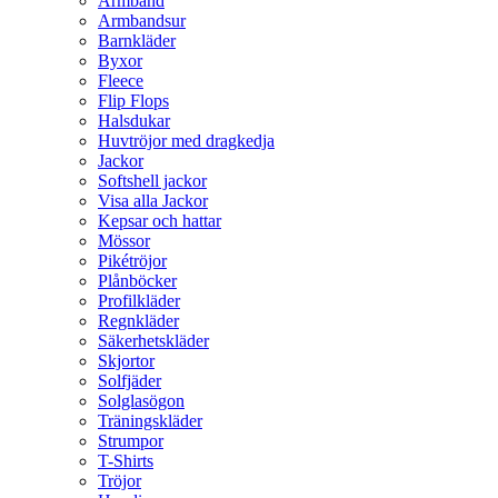
Armband
Armbandsur
Barnkläder
Byxor
Fleece
Flip Flops
Halsdukar
Huvtröjor med dragkedja
Jackor
Softshell jackor
Visa alla Jackor
Kepsar och hattar
Mössor
Pikétröjor
Plånböcker
Profilkläder
Regnkläder
Säkerhetskläder
Skjortor
Solfjäder
Solglasögon
Träningskläder
Strumpor
T-Shirts
Tröjor