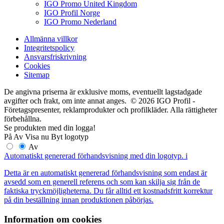
IGO Promo United Kingdom
IGO Profil Norge
IGO Promo Nederland
Allmänna villkor
Integritetspolicy
Ansvarsfriskrivning
Cookies
Sitemap
De angivna priserna är exklusive moms, eventuellt lagstadgade
avgifter och frakt, om inte annat anges. © 2026 IGO Profil -
Företagspresenter, reklamprodukter och profilkläder. Alla rättigheter
förbehållna.
Se produkten med din logga!
På
Av
Visa nu
Byt logotyp
Av
Automatiskt genererad förhandsvisning med din logotyp.
i
Detta är en automatiskt genererad förhandsvisning som endast är
avsedd som en generell referens och som kan skilja sig från de
faktiska tryckmöjligheterna. Du får alltid ett kostnadsfritt korrektur
på din beställning innan produktionen påbörjas.
Information om cookies