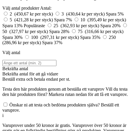
Välj antal produkter
Antal:
2 (450,67 kr per styck)
3 (430,64 kr per styck)
Spara 5%
5 (421,28 kr per styck)
Spara 7%
10 (395,49 kr per styck)
Spara 13%
Populäraste
25 (362,93 kr per styck)
Spara 20%
50 (327,97 kr per styck)
Spara 28%
75 (316,66 kr per styck)
Spara 30%
100 (297,31 kr per styck)
Spara 35%
250
(286,96 kr per styck)
Spara 37%
Välj antal
Bekräfta antal
Bekräfta antal för att gå vidare
Beställ
extra och betala endast
per st.
Testa den här produkten genom att beställa ett varuprov
Vill du testa
den här produkten först? Markera rutan nedan för att få ett varuprov.
Önskar ni att testa och bedöma produkten själva? Beställ ett
varuprov.
i
Varuprover under 50 kronor är gratis. Varuprover över 50 kronor är
gratis när en fullständig beställning görs på produkten. Varuprover