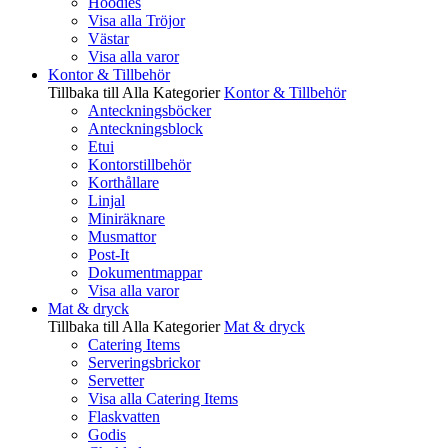
Hoodies
Visa alla Tröjor
Västar
Visa alla varor
Kontor & Tillbehör
Tillbaka till Alla Kategorier
Kontor & Tillbehör
Anteckningsböcker
Anteckningsblock
Etui
Kontorstillbehör
Korthållare
Linjal
Miniräknare
Musmattor
Post-It
Dokumentmappar
Visa alla varor
Mat & dryck
Tillbaka till Alla Kategorier
Mat & dryck
Catering Items
Serveringsbrickor
Servetter
Visa alla Catering Items
Flaskvatten
Godis