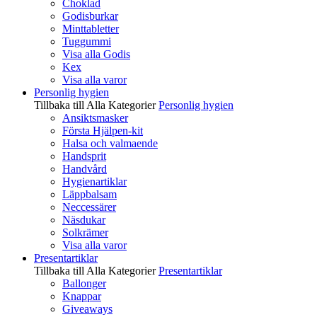
Choklad
Godisburkar
Minttabletter
Tuggummi
Visa alla Godis
Kex
Visa alla varor
Personlig hygien
Tillbaka till Alla Kategorier
Personlig hygien
Ansiktsmasker
Första Hjälpen-kit
Halsa och valmaende
Handsprit
Handvård
Hygienartiklar
Läppbalsam
Neccessärer
Näsdukar
Solkrämer
Visa alla varor
Presentartiklar
Tillbaka till Alla Kategorier
Presentartiklar
Ballonger
Knappar
Giveaways