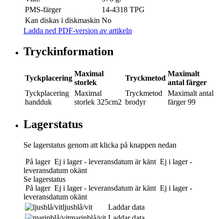
PMS-färger
14-4318 TPG
Kan diskas i diskmaskin
No
Ladda ned PDF-version av artikeln
Tryckinformation
Maximal
Maximalt
Tyckplacering
Tryckmetod
storlek
antal färger
Tyckplacering
Maximal
Tryckmetod
Maximalt antal
handduk
storlek
325cm2
brodyr
färger
99
Lagerstatus
Se lagerstatus genom att klicka på knappen nedan
På lager
Ej i lager - leveransdatum är känt
Ej i lager -
leveransdatum okänt
Se lagerstatus
På lager
Ej i lager - leveransdatum är känt
Ej i lager -
leveransdatum okänt
ljusblå/vit
Laddar data
marinblå/vit
Laddar data