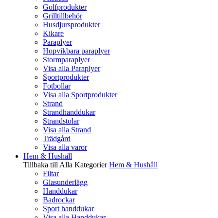
Golfprodukter
Grilltillbehör
Husdjursprodukter
Kikare
Paraplyer
Hopvikbara paraplyer
Stormparaplyer
Visa alla Paraplyer
Sportprodukter
Fotbollar
Visa alla Sportprodukter
Strand
Strandhanddukar
Strandstolar
Visa alla Strand
Trädgård
Visa alla varor
Hem & Hushåll
Tillbaka till Alla Kategorier
Hem & Hushåll
Filtar
Glasunderlägg
Handdukar
Badrockar
Sport handdukar
Visa alla Handdukar