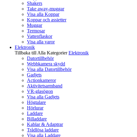
Shakers
Take away-muggar
Visa alla Koppar
Koppar och assietter
Muggar
Termosar
Vattenflaskor
Visa alla varor
Elektronik
Tillbaka till Alla Kategorier
Elektronik
Datortillbehör
Webbkamera skydd
Visa alla Datortillbehör
Gadjets
Actionkameror
Aktivitetsarmband
VR-glasögon
Visa alla Gadjets
Högtalare
Hörlurar
Laddare
Billaddare
Kablar & Adaptrar
Trådlösa laddare
Visa alla Laddare