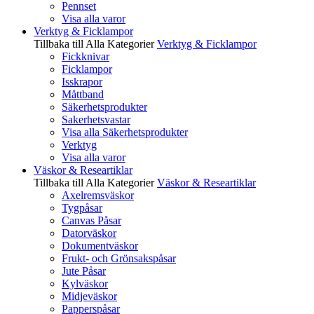
Pennset
Visa alla varor
Verktyg & Ficklampor
Tillbaka till Alla Kategorier
Verktyg & Ficklampor
Fickknivar
Ficklampor
Isskrapor
Måttband
Säkerhetsprodukter
Sakerhetsvastar
Visa alla Säkerhetsprodukter
Verktyg
Visa alla varor
Väskor & Researtiklar
Tillbaka till Alla Kategorier
Väskor & Researtiklar
Axelremsväskor
Tygpåsar
Canvas Påsar
Datorväskor
Dokumentväskor
Frukt- och Grönsakspåsar
Jute Påsar
Kylväskor
Midjeväskor
Papperspåsar