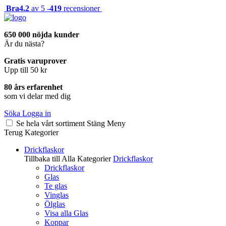
Bra
4.2
av 5 -
419
recensioner
650 000 nöjda kunder
Är du nästa?
Gratis varuprover
Upp till 50 kr
80 års erfarenhet
som vi delar med dig
Söka
Logga in
Se hela vårt sortiment
Stäng
Meny
Terug
Kategorier
Drickflaskor
Tillbaka till Alla Kategorier
Drickflaskor
Drickflaskor
Glas
Te glas
Vinglas
Ölglas
Visa alla Glas
Koppar