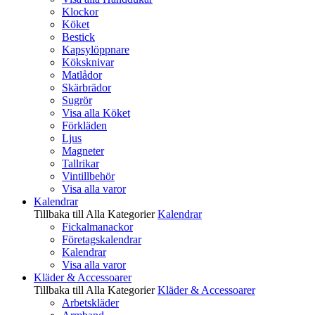
Klockor
Köket
Bestick
Kapsylöppnare
Köksknivar
Matlådor
Skärbrädor
Sugrör
Visa alla Köket
Förkläden
Ljus
Magneter
Tallrikar
Vintillbehör
Visa alla varor
Kalendrar
Tillbaka till Alla Kategorier
Kalendrar
Fickalmanackor
Företagskalendrar
Kalendrar
Visa alla varor
Kläder & Accessoarer
Tillbaka till Alla Kategorier
Kläder & Accessoarer
Arbetskläder