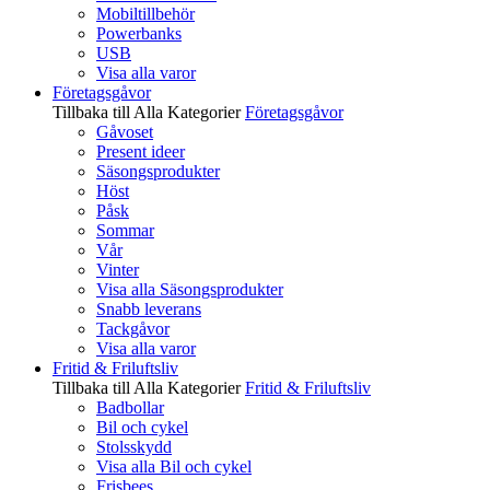
Mobiltillbehör
Powerbanks
USB
Visa alla varor
Företagsgåvor
Tillbaka till Alla Kategorier
Företagsgåvor
Gåvoset
Present ideer
Säsongsprodukter
Höst
Påsk
Sommar
Vår
Vinter
Visa alla Säsongsprodukter
Snabb leverans
Tackgåvor
Visa alla varor
Fritid & Friluftsliv
Tillbaka till Alla Kategorier
Fritid & Friluftsliv
Badbollar
Bil och cykel
Stolsskydd
Visa alla Bil och cykel
Frisbees