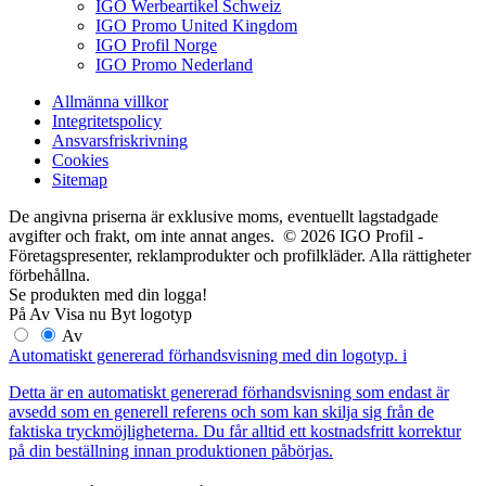
IGO Werbeartikel Schweiz
IGO Promo United Kingdom
IGO Profil Norge
IGO Promo Nederland
Allmänna villkor
Integritetspolicy
Ansvarsfriskrivning
Cookies
Sitemap
De angivna priserna är exklusive moms, eventuellt lagstadgade
avgifter och frakt, om inte annat anges. © 2026 IGO Profil -
Företagspresenter, reklamprodukter och profilkläder. Alla rättigheter
förbehållna.
Se produkten med din logga!
På
Av
Visa nu
Byt logotyp
Av
Automatiskt genererad förhandsvisning med din logotyp.
i
Detta är en automatiskt genererad förhandsvisning som endast är
avsedd som en generell referens och som kan skilja sig från de
faktiska tryckmöjligheterna. Du får alltid ett kostnadsfritt korrektur
på din beställning innan produktionen påbörjas.