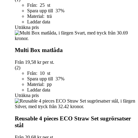
Från: 25 st
Spara upp till 37%
Material: trä
Laddar data
Uträkna pris
Multi Box matlåda
Från
19,58 kr
per st.
(2)
Från: 10 st
Spara upp till 37%
Material: pp
Laddar data
Uträkna pris
Reusable 4 pieces ECO Straw Set sugrörsatser
stål
Från
20,68 kr
per st.