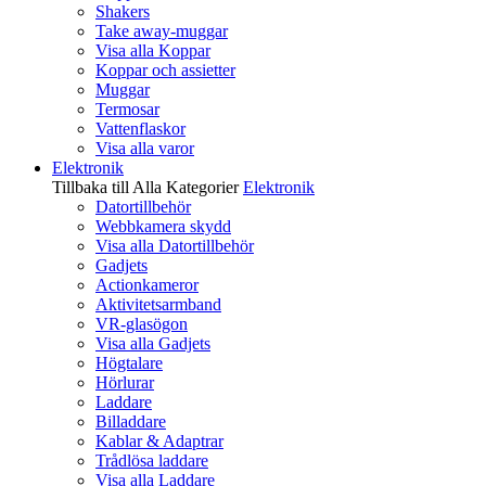
Shakers
Take away-muggar
Visa alla Koppar
Koppar och assietter
Muggar
Termosar
Vattenflaskor
Visa alla varor
Elektronik
Tillbaka till Alla Kategorier
Elektronik
Datortillbehör
Webbkamera skydd
Visa alla Datortillbehör
Gadjets
Actionkameror
Aktivitetsarmband
VR-glasögon
Visa alla Gadjets
Högtalare
Hörlurar
Laddare
Billaddare
Kablar & Adaptrar
Trådlösa laddare
Visa alla Laddare