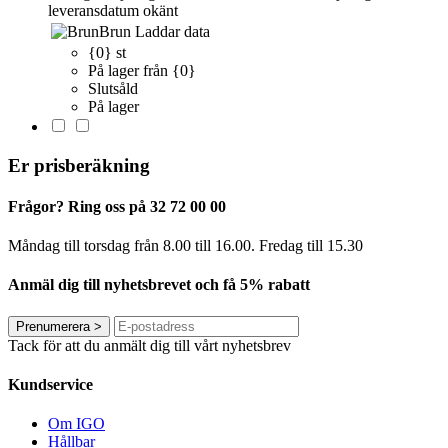
leveransdatum okänt
Brun
Laddar data
{0} st
På lager från {0}
Slutsåld
På lager
Er prisberäkning
Frågor? Ring oss på 32 72 00 00
Måndag till torsdag från 8.00 till 16.00. Fredag ​​till 15.30
Anmäl dig till nyhetsbrevet och få 5% rabatt
Prenumerera
>
Tack för att du anmält dig till vårt nyhetsbrev
Kundservice
Om IGO
Hållbar