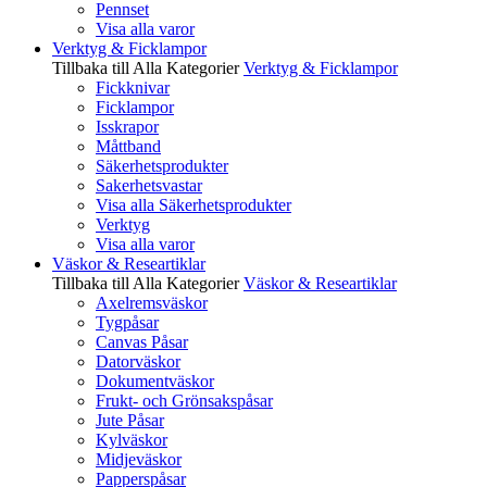
Pennset
Visa alla varor
Verktyg & Ficklampor
Tillbaka till Alla Kategorier
Verktyg & Ficklampor
Fickknivar
Ficklampor
Isskrapor
Måttband
Säkerhetsprodukter
Sakerhetsvastar
Visa alla Säkerhetsprodukter
Verktyg
Visa alla varor
Väskor & Researtiklar
Tillbaka till Alla Kategorier
Väskor & Researtiklar
Axelremsväskor
Tygpåsar
Canvas Påsar
Datorväskor
Dokumentväskor
Frukt- och Grönsakspåsar
Jute Påsar
Kylväskor
Midjeväskor
Papperspåsar