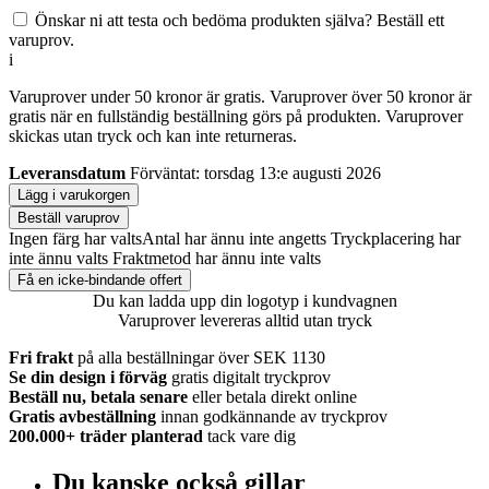
Önskar ni att testa och bedöma produkten själva? Beställ ett
varuprov.
i
Varuprover under 50 kronor är gratis. Varuprover över 50 kronor är
gratis när en fullständig beställning görs på produkten. Varuprover
skickas utan tryck och kan inte returneras.
Leveransdatum
Förväntat: torsdag 13:e augusti 2026
Lägg i varukorgen
Beställ varuprov
Ingen färg har valts
Antal har ännu inte angetts
Tryckplacering har
inte ännu valts
Fraktmetod har ännu inte valts
Få en icke-bindande offert
Du kan ladda upp din logotyp i kundvagnen
Varuprover levereras alltid utan tryck
Fri frakt
på alla beställningar över SEK 1130
Se din design i förväg
gratis digitalt tryckprov
Beställ nu, betala senare
eller betala direkt online
Gratis avbeställning
innan godkännande av tryckprov
200.000+
träder planterad
tack vare dig
Du kanske också gillar