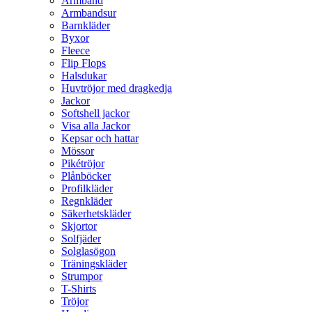
Armband
Armbandsur
Barnkläder
Byxor
Fleece
Flip Flops
Halsdukar
Huvtröjor med dragkedja
Jackor
Softshell jackor
Visa alla Jackor
Kepsar och hattar
Mössor
Pikétröjor
Plånböcker
Profilkläder
Regnkläder
Säkerhetskläder
Skjortor
Solfjäder
Solglasögon
Träningskläder
Strumpor
T-Shirts
Tröjor