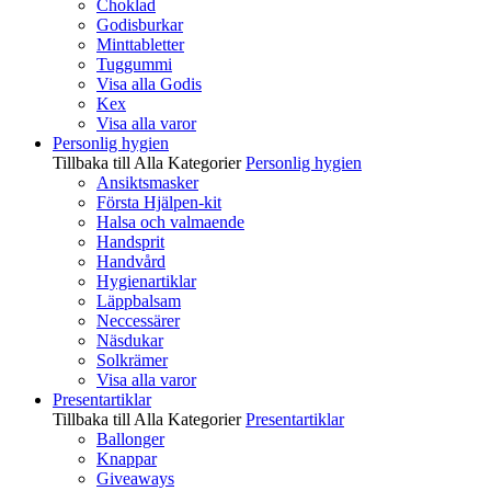
Choklad
Godisburkar
Minttabletter
Tuggummi
Visa alla Godis
Kex
Visa alla varor
Personlig hygien
Tillbaka till Alla Kategorier
Personlig hygien
Ansiktsmasker
Första Hjälpen-kit
Halsa och valmaende
Handsprit
Handvård
Hygienartiklar
Läppbalsam
Neccessärer
Näsdukar
Solkrämer
Visa alla varor
Presentartiklar
Tillbaka till Alla Kategorier
Presentartiklar
Ballonger
Knappar
Giveaways