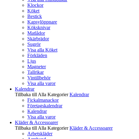
Klockor
Köket
Bestick
Kapsylöppnare
Köksknivar
Matlådor
Skärbrädor
Sugrör
Visa alla Köket
Förkläden
Ljus
Magneter
Tallrikar
Vintillbehör
Visa alla varor
Kalendrar
Tillbaka till Alla Kategorier
Kalendrar
Fickalmanackor
Företagskalendrar
Kalendrar
Visa alla varor
Kläder & Accessoarer
Tillbaka till Alla Kategorier
Kläder & Accessoarer
Arbetskläder