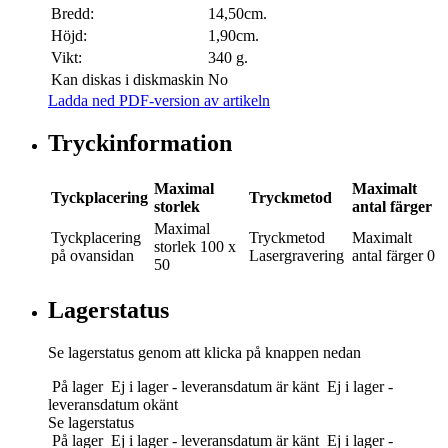
Bredd:
14,50cm.
Höjd:
1,90cm.
Vikt:
340 g.
Kan diskas i diskmaskin
No
Ladda ned PDF-version av artikeln
Tryckinformation
Maximal
Maximalt
Tyckplacering
Tryckmetod
storlek
antal färger
Maximal
Tyckplacering
Tryckmetod
Maximalt
storlek
100 x
på ovansidan
Lasergravering
antal färger
0
50
Lagerstatus
Se lagerstatus genom att klicka på knappen nedan
På lager
Ej i lager - leveransdatum är känt
Ej i lager -
leveransdatum okänt
Se lagerstatus
På lager
Ej i lager - leveransdatum är känt
Ej i lager -