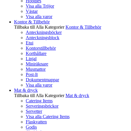
Hoodies
Visa alla Tröjor
Västar
Visa alla varor
Kontor & Tillbehör
Tillbaka till Alla Kategorier
Kontor & Tillbehör
Anteckningsböcker
Anteckningsblock
Etui
Kontorstillbehör
Korthållare
Linjal
Miniräknare
Musmattor
Post-It
Dokumentmappar
Visa alla varor
Mat & dryck
Tillbaka till Alla Kategorier
Mat & dryck
Catering Items
Serveringsbrickor
Servetter
Visa alla Catering Items
Flaskvatten
Godis