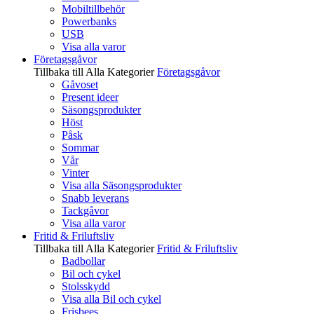
Mobiltillbehör
Powerbanks
USB
Visa alla varor
Företagsgåvor
Tillbaka till Alla Kategorier
Företagsgåvor
Gåvoset
Present ideer
Säsongsprodukter
Höst
Påsk
Sommar
Vår
Vinter
Visa alla Säsongsprodukter
Snabb leverans
Tackgåvor
Visa alla varor
Fritid & Friluftsliv
Tillbaka till Alla Kategorier
Fritid & Friluftsliv
Badbollar
Bil och cykel
Stolsskydd
Visa alla Bil och cykel
Frisbees