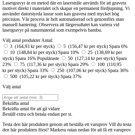
Lasergravyr är en metod där en laserstråle används för att gravera
motivet direkt i materialet och skapar en permanent fördjupning. Vi
använder datorstyrda lasrar som kan gravera med mycket hög
precision. Vår process är helt automatiserad och genomförs utan
manuell hantering. Observera att färgresultatet kan variera vid
lasergravyr på naturmaterial som exempelvis bambu.
Välj antal produkter
Antal:
3 (164,93 kr per styck)
5 (156,47 kr per styck)
Spara 6%
10 (148,84 kr per styck)
Spara 10%
25 (138,69 kr per
styck)
Spara 16%
Populäraste
50 (127,14 kr per styck)
Spara
23%
75 (117,36 kr per styck)
Spara 29%
100 (110,95
kr per styck)
Spara 33%
250 (107,06 kr per styck)
Spara 36%
500 (105,22 kr per styck)
Spara 37%
Välj antal
Bekräfta antal
Bekräfta antal för att gå vidare
Beställ
extra och betala endast
per st.
Testa den här produkten genom att beställa ett varuprov
Vill du testa
den här produkten först? Markera rutan nedan för att få ett varuprov.