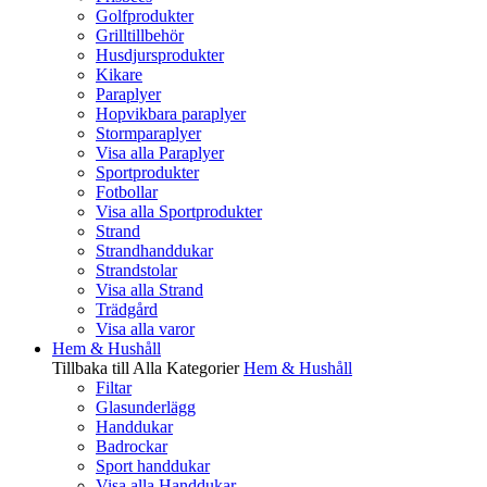
Golfprodukter
Grilltillbehör
Husdjursprodukter
Kikare
Paraplyer
Hopvikbara paraplyer
Stormparaplyer
Visa alla Paraplyer
Sportprodukter
Fotbollar
Visa alla Sportprodukter
Strand
Strandhanddukar
Strandstolar
Visa alla Strand
Trädgård
Visa alla varor
Hem & Hushåll
Tillbaka till Alla Kategorier
Hem & Hushåll
Filtar
Glasunderlägg
Handdukar
Badrockar
Sport handdukar
Visa alla Handdukar