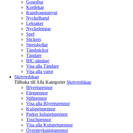
Gosedjur
Kortlekar
Kundvagnsmynt
Nyckelband
Leksaker
Nyckelringar
Spel
Stickers
Stressbollar
Tändstickor
Tändare
BIC-tändare
Visa alla Tändare
Visa alla varor
Skrivredskap
Tillbaka till Alla Kategorier
Skrivredskap
Blyertspennor
Färgpennor
Stiftpennor
Visa alla Blyertspennor
Kulspetspennor
Parker kulspetspennor
Touchpennor
Visa alla Kulspetspennor
Överstrykningspennor