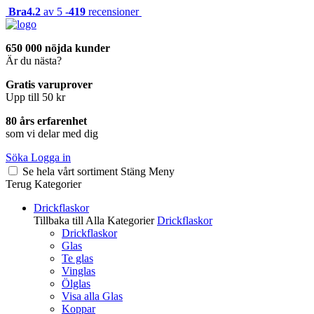
Bra
4.2
av 5 -
419
recensioner
650 000 nöjda kunder
Är du nästa?
Gratis varuprover
Upp till 50 kr
80 års erfarenhet
som vi delar med dig
Söka
Logga in
Se hela vårt sortiment
Stäng
Meny
Terug
Kategorier
Drickflaskor
Tillbaka till Alla Kategorier
Drickflaskor
Drickflaskor
Glas
Te glas
Vinglas
Ölglas
Visa alla Glas
Koppar