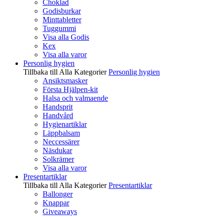
Choklad
Godisburkar
Minttabletter
Tuggummi
Visa alla Godis
Kex
Visa alla varor
Personlig hygien
Tillbaka till Alla Kategorier
Personlig hygien
Ansiktsmasker
Första Hjälpen-kit
Halsa och valmaende
Handsprit
Handvård
Hygienartiklar
Läppbalsam
Neccessärer
Näsdukar
Solkrämer
Visa alla varor
Presentartiklar
Tillbaka till Alla Kategorier
Presentartiklar
Ballonger
Knappar
Giveaways