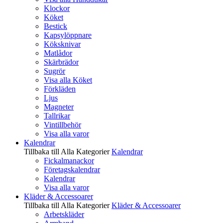
Klockor
Köket
Bestick
Kapsylöppnare
Köksknivar
Matlådor
Skärbrädor
Sugrör
Visa alla Köket
Förkläden
Ljus
Magneter
Tallrikar
Vintillbehör
Visa alla varor
Kalendrar
Tillbaka till Alla Kategorier
Kalendrar
Fickalmanackor
Företagskalendrar
Kalendrar
Visa alla varor
Kläder & Accessoarer
Tillbaka till Alla Kategorier
Kläder & Accessoarer
Arbetskläder