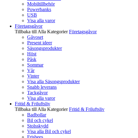
Mobiltillbehör
Powerbanks
USB
Visa alla varor
Företagsgåvor
Tillbaka till Alla Kategorier
Företagsgåvor
Gåvoset
Present ideer
Säsongsprodukter
Höst
Påsk
Sommar
Vår
Vinter
Visa alla Säsongsprodukter
Snabb leverans
Tackgåvor
Visa alla varor
Fritid & Friluftsliv
Tillbaka till Alla Kategorier
Fritid & Friluftsliv
Badbollar
Bil och cykel
Stolsskydd
Visa alla Bil och cykel
Frisbees