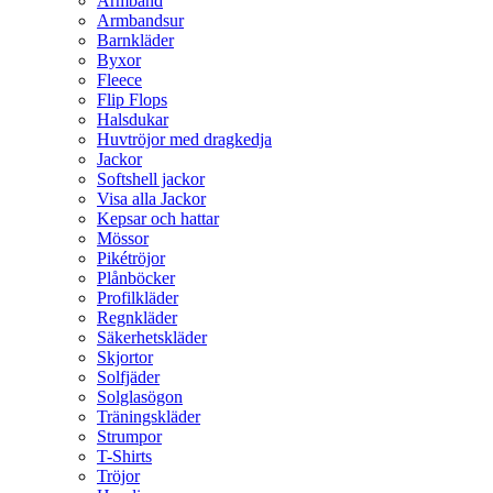
Armband
Armbandsur
Barnkläder
Byxor
Fleece
Flip Flops
Halsdukar
Huvtröjor med dragkedja
Jackor
Softshell jackor
Visa alla Jackor
Kepsar och hattar
Mössor
Pikétröjor
Plånböcker
Profilkläder
Regnkläder
Säkerhetskläder
Skjortor
Solfjäder
Solglasögon
Träningskläder
Strumpor
T-Shirts
Tröjor