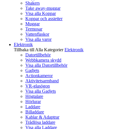
Shakers
Take away-muggar
Visa alla Koppar
Koppar och assietter
Muggar
Termosar
Vattenflaskor
Visa alla varor
Elektronik
Tillbaka till Alla Kategorier
Elektronik
Datortillbehör
Webbkamera skydd
Visa alla Datortillbehör
Gadjets
Actionkameror
Aktivitetsarmband
VR-glasögon
Visa alla Gadjets
Högtalare
Hörlurar
Laddare
Billaddare
Kablar & Adaptrar
Trådlösa laddare
Visa alla Laddare