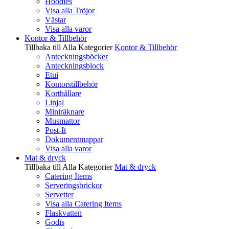
Hoodies
Visa alla Tröjor
Västar
Visa alla varor
Kontor & Tillbehör
Tillbaka till Alla Kategorier
Kontor & Tillbehör
Anteckningsböcker
Anteckningsblock
Etui
Kontorstillbehör
Korthållare
Linjal
Miniräknare
Musmattor
Post-It
Dokumentmappar
Visa alla varor
Mat & dryck
Tillbaka till Alla Kategorier
Mat & dryck
Catering Items
Serveringsbrickor
Servetter
Visa alla Catering Items
Flaskvatten
Godis