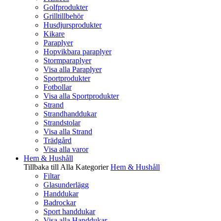
Golfprodukter
Grilltillbehör
Husdjursprodukter
Kikare
Paraplyer
Hopvikbara paraplyer
Stormparaplyer
Visa alla Paraplyer
Sportprodukter
Fotbollar
Visa alla Sportprodukter
Strand
Strandhanddukar
Strandstolar
Visa alla Strand
Trädgård
Visa alla varor
Hem & Hushåll
Tillbaka till Alla Kategorier
Hem & Hushåll
Filtar
Glasunderlägg
Handdukar
Badrockar
Sport handdukar
Visa alla Handdukar