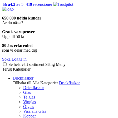
Bra
4.2
av 5 -
419
recensioner
650 000 nöjda kunder
Är du nästa?
Gratis varuprover
Upp till 50 kr
80 års erfarenhet
som vi delar med dig
Söka
Logga in
Se hela vårt sortiment
Stäng
Meny
Terug
Kategorier
Drickflaskor
Tillbaka till Alla Kategorier
Drickflaskor
Drickflaskor
Glas
Te glas
Vinglas
Ölglas
Visa alla Glas
Koppar