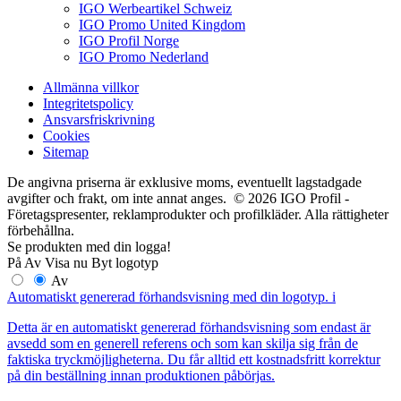
IGO Werbeartikel Schweiz
IGO Promo United Kingdom
IGO Profil Norge
IGO Promo Nederland
Allmänna villkor
Integritetspolicy
Ansvarsfriskrivning
Cookies
Sitemap
De angivna priserna är exklusive moms, eventuellt lagstadgade
avgifter och frakt, om inte annat anges. © 2026 IGO Profil -
Företagspresenter, reklamprodukter och profilkläder. Alla rättigheter
förbehållna.
Se produkten med din logga!
På
Av
Visa nu
Byt logotyp
Av
Automatiskt genererad förhandsvisning med din logotyp.
i
Detta är en automatiskt genererad förhandsvisning som endast är
avsedd som en generell referens och som kan skilja sig från de
faktiska tryckmöjligheterna. Du får alltid ett kostnadsfritt korrektur
på din beställning innan produktionen påbörjas.