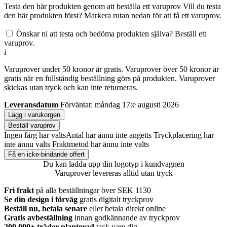
Testa den här produkten genom att beställa ett varuprov
Vill du testa
den här produkten först? Markera rutan nedan för att få ett varuprov.
Önskar ni att testa och bedöma produkten själva? Beställ ett
varuprov.
i
Varuprover under 50 kronor är gratis. Varuprover över 50 kronor är
gratis när en fullständig beställning görs på produkten. Varuprover
skickas utan tryck och kan inte returneras.
Leveransdatum
Förväntat: måndag 17:e augusti 2026
Lägg i varukorgen
Beställ varuprov
Ingen färg har valts
Antal har ännu inte angetts
Tryckplacering har
inte ännu valts
Fraktmetod har ännu inte valts
Få en icke-bindande offert
Du kan ladda upp din logotyp i kundvagnen
Varuprover levereras alltid utan tryck
Fri frakt
på alla beställningar över SEK 1130
Se din design i förväg
gratis digitalt tryckprov
Beställ nu, betala senare
eller betala direkt online
Gratis avbeställning
innan godkännande av tryckprov
200.000+
träder planterad
tack vare dig