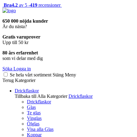
Bra
4.2
av 5 -
419
recensioner
650 000 nöjda kunder
Är du nästa?
Gratis varuprover
Upp till 50 kr
80 års erfarenhet
som vi delar med dig
Söka
Logga in
Se hela vårt sortiment
Stäng
Meny
Terug
Kategorier
Drickflaskor
Tillbaka till Alla Kategorier
Drickflaskor
Drickflaskor
Glas
Te glas
Vinglas
Ölglas
Visa alla Glas
Koppar