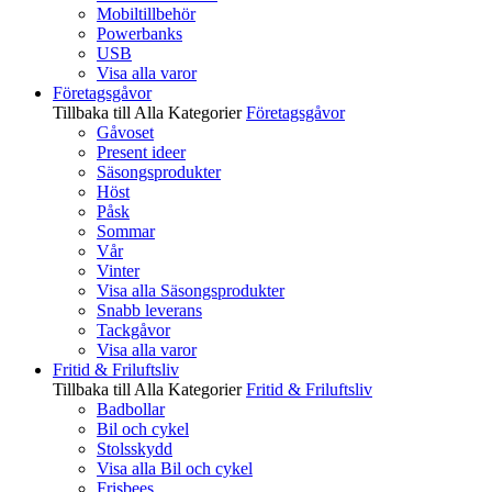
Mobiltillbehör
Powerbanks
USB
Visa alla varor
Företagsgåvor
Tillbaka till Alla Kategorier
Företagsgåvor
Gåvoset
Present ideer
Säsongsprodukter
Höst
Påsk
Sommar
Vår
Vinter
Visa alla Säsongsprodukter
Snabb leverans
Tackgåvor
Visa alla varor
Fritid & Friluftsliv
Tillbaka till Alla Kategorier
Fritid & Friluftsliv
Badbollar
Bil och cykel
Stolsskydd
Visa alla Bil och cykel
Frisbees