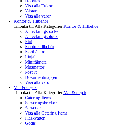
Hoodies
Visa alla Tröjor
Västar
Visa alla varor
Kontor & Tillbehör
Tillbaka till Alla Kategorier
Kontor & Tillbehör
Anteckningsböcker
Anteckningsblock
Etui
Kontorstillbehör
Korthållare
Linjal
Miniräknare
Musmattor
Post-It
Dokumentmappar
Visa alla varor
Mat & dryck
Tillbaka till Alla Kategorier
Mat & dryck
Catering Items
Serveringsbrickor
Servetter
Visa alla Catering Items
Flaskvatten
Godis