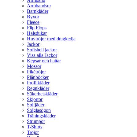
Armband
Armbandsur
Barnkläder
Byxor
Fleece
Flip Flops
Halsdukar
Huvtröjor med dragkedja
Jackor
Softshell jackor
Visa alla Jackor
Kepsar och hattar
Mössor
Pikétröjor
Plånböcker
Profilkläder
Regnkläder
Säkerhetskläder
Skjortor
Solfjäder
Solglasögon
Träningskläder
Strumpor
T-Shirts
Tröjor