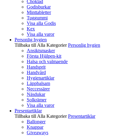
Choklad
Godisburkar
Minttabletter
Tuggummi
Visa alla Godis
Kex
Visa alla varor
Personlig hygien
Tillbaka till Alla Kategorier
Personlig hygien
Ansiktsmasker
Första Hjälpen-kit
Halsa och valmaende
Handsprit
Handvård
Hygienartiklar
Läppbalsam
Neccessärer
Näsdukar
Solkrämer
Visa alla varor
Presentartiklar
Tillbaka till Alla Kategorier
Presentartiklar
Ballonger
Knappar
Giveaways