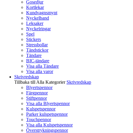
Gosedjur
Kortlekar
Kundvagnsmynt
Nyckelband
Leksaker
Nyckelringar
Spel
Stickers
Stressbollar
Tändstickor
Tändare
BIC-tändare
Visa alla Tändare
Visa alla varor
Skrivredskap
Tillbaka till Alla Kategorier
Skrivredskap
Blyertspennor
Färgpennor
Stiftpennor
Visa alla Blyertspennor
Kulspetspennor
Parker kulspetspennor
Touchpennor
Visa alla Kulspetspennor
Överstrykningspennor