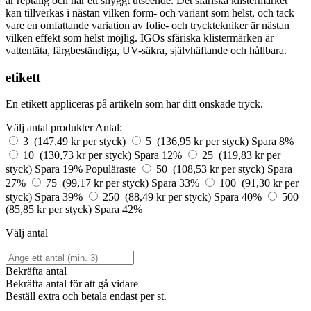
är reptålig och har ett snyggt utseende. Det sfäriska klistermärket
kan tillverkas i nästan vilken form- och variant som helst, och tack
vare en omfattande variation av folie- och trycktekniker är nästan
vilken effekt som helst möjlig. IGOs sfäriska klistermärken är
vattentäta, färgbeständiga, UV-säkra, självhäftande och hållbara.
etikett
En etikett appliceras på artikeln som har ditt önskade tryck.
Välj antal produkter
Antal:
3 (147,49 kr per styck)
5 (136,95 kr per styck)
Spara 8%
10 (130,73 kr per styck)
Spara 12%
25 (119,83 kr per
styck)
Spara 19%
Populäraste
50 (108,53 kr per styck)
Spara
27%
75 (99,17 kr per styck)
Spara 33%
100 (91,30 kr per
styck)
Spara 39%
250 (88,49 kr per styck)
Spara 40%
500
(85,85 kr per styck)
Spara 42%
Välj antal
Bekräfta antal
Bekräfta antal för att gå vidare
Beställ
extra och betala endast
per st.