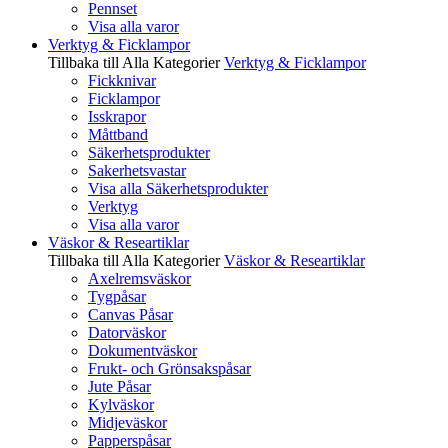
Pennset
Visa alla varor
Verktyg & Ficklampor
Tillbaka till Alla Kategorier
Verktyg & Ficklampor
Fickknivar
Ficklampor
Isskrapor
Måttband
Säkerhetsprodukter
Sakerhetsvastar
Visa alla Säkerhetsprodukter
Verktyg
Visa alla varor
Väskor & Researtiklar
Tillbaka till Alla Kategorier
Väskor & Researtiklar
Axelremsväskor
Tygpåsar
Canvas Påsar
Datorväskor
Dokumentväskor
Frukt- och Grönsakspåsar
Jute Påsar
Kylväskor
Midjeväskor
Papperspåsar