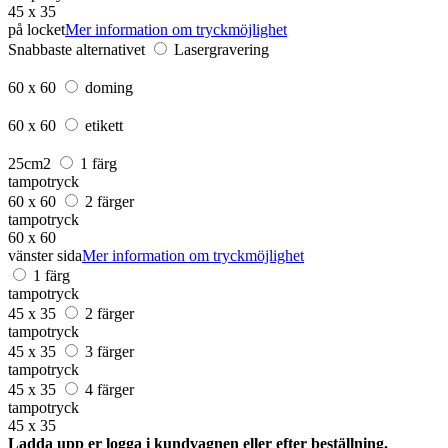
45 x 35
på locket
Mer information om tryckmöjlighet
Snabbaste alternativet
Lasergravering
60 x 60
doming
60 x 60
etikett
25cm2
1 färg
tampotryck
60 x 60
2 färger
tampotryck
60 x 60
vänster sida
Mer information om tryckmöjlighet
1 färg
tampotryck
45 x 35
2 färger
tampotryck
45 x 35
3 färger
tampotryck
45 x 35
4 färger
tampotryck
45 x 35
Ladda upp er logga i kundvagnen eller efter beställning.