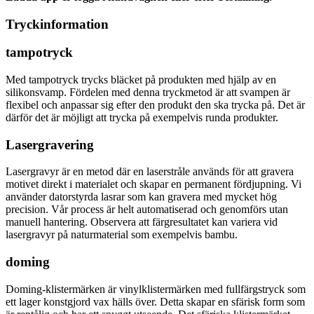
Tryckinformation
tampotryck
Med tampotryck trycks bläcket på produkten med hjälp av en
silikonsvamp. Fördelen med denna tryckmetod är att svampen är
flexibel och anpassar sig efter den produkt den ska trycka på. Det är
därför det är möjligt att trycka på exempelvis runda produkter.
Lasergravering
Lasergravyr är en metod där en laserstråle används för att gravera
motivet direkt i materialet och skapar en permanent fördjupning. Vi
använder datorstyrda lasrar som kan gravera med mycket hög
precision. Vår process är helt automatiserad och genomförs utan
manuell hantering. Observera att färgresultatet kan variera vid
lasergravyr på naturmaterial som exempelvis bambu.
doming
Doming-klistermärken är vinylklistermärken med fullfärgstryck som
ett lager konstgjord vax hälls över. Detta skapar en sfärisk form som