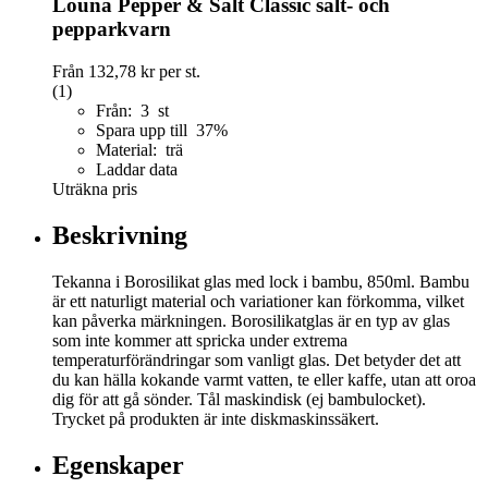
Louna Pepper & Salt Classic salt- och
pepparkvarn
Från
132,78 kr
per st.
(1)
Från: 3 st
Spara upp till 37%
Material: trä
Laddar data
Uträkna pris
Beskrivning
Tekanna i Borosilikat glas med lock i bambu, 850ml. Bambu
är ett naturligt material och variationer kan förkomma, vilket
kan påverka märkningen. Borosilikatglas är en typ av glas
som inte kommer att spricka under extrema
temperaturförändringar som vanligt glas. Det betyder det att
du kan hälla kokande varmt vatten, te eller kaffe, utan att oroa
dig för att gå sönder. Tål maskindisk (ej bambulocket).
Trycket på produkten är inte diskmaskinssäkert.
Egenskaper