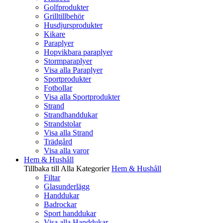
Golfprodukter
Grilltillbehör
Husdjursprodukter
Kikare
Paraplyer
Hopvikbara paraplyer
Stormparaplyer
Visa alla Paraplyer
Sportprodukter
Fotbollar
Visa alla Sportprodukter
Strand
Strandhanddukar
Strandstolar
Visa alla Strand
Trädgård
Visa alla varor
Hem & Hushåll
Tillbaka till Alla Kategorier
Hem & Hushåll
Filtar
Glasunderlägg
Handdukar
Badrockar
Sport handdukar
Visa alla Handdukar