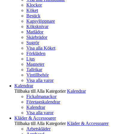
Klockor
Köket
Bestick
Kapsylöppnare
Köksknivar
Matlådor
Skärbrädor
Sugrör
Visa alla Köket
Förkläden
Ljus
Magneter
Tallrikar
Vintillbehör
Visa alla varor
Kalendrar
Tillbaka till Alla Kategorier
Kalendrar
Fickalmanackor
Företagskalendrar
Kalendrar
Visa alla varor
Kläder & Accessoarer
Tillbaka till Alla Kategorier
Kläder & Accessoarer
Arbetskläder