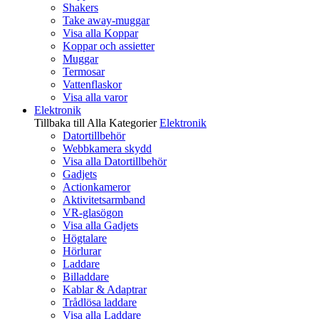
Shakers
Take away-muggar
Visa alla Koppar
Koppar och assietter
Muggar
Termosar
Vattenflaskor
Visa alla varor
Elektronik
Tillbaka till Alla Kategorier
Elektronik
Datortillbehör
Webbkamera skydd
Visa alla Datortillbehör
Gadjets
Actionkameror
Aktivitetsarmband
VR-glasögon
Visa alla Gadjets
Högtalare
Hörlurar
Laddare
Billaddare
Kablar & Adaptrar
Trådlösa laddare
Visa alla Laddare