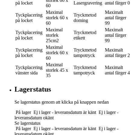
storlek
60 x
på locket
Lasergravering
antal färger
0
60
Maximal
Maximalt
Tyckplacering
Tryckmetod
storlek
60 x
antal färger
på locket
doming
60
99
Maximal
Maximalt
Tyckplacering
Tryckmetod
storlek
antal färger
på locket
etikett
25cm2
99
Maximal
Tyckplacering
Tryckmetod
Maximalt
storlek
60 x
på locket
tampotryck
antal färger
2
60
Maximal
Tyckplacering
Tryckmetod
Maximalt
storlek
45 x
vänster sida
tampotryck
antal färger
4
35
Lagerstatus
Se lagerstatus genom att klicka på knappen nedan
På lager
Ej i lager - leveransdatum är känt
Ej i lager -
leveransdatum okänt
Se lagerstatus
På lager
Ej i lager - leveransdatum är känt
Ej i lager -
leveransdatum okänt