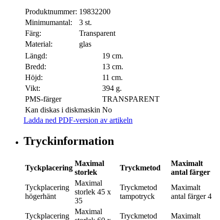
Produktnummer:
19832200
Minimumantal:
3 st.
Färg:
Transparent
Material:
glas
Längd:
19 cm.
Bredd:
13 cm.
Höjd:
11 cm.
Vikt:
394 g.
PMS-färger
TRANSPARENT
Kan diskas i diskmaskin
No
Ladda ned PDF-version av artikeln
Tryckinformation
Maximal
Maximalt
Tyckplacering
Tryckmetod
storlek
antal färger
Maximal
Tyckplacering
Tryckmetod
Maximalt
storlek
45 x
högerhänt
tampotryck
antal färger
4
35
Maximal
Tyckplacering
Tryckmetod
Maximalt