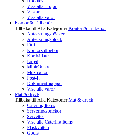
Hoodies
Visa alla Tröjor
Västar
Visa alla varor
Kontor & Tillbehör
Tillbaka till Alla Kategorier
Kontor & Tillbehör
Anteckningsböcker
Anteckningsblock
Etui
Kontorstillbehör
Korthållare
Linjal
Miniräknare
Musmattor
Post-It
Dokumentmappar
Visa alla varor
Mat & dryck
Tillbaka till Alla Kategorier
Mat & dryck
Catering Items
Serveringsbrickor
Servetter
Visa alla Catering Items
Flaskvatten
Godis