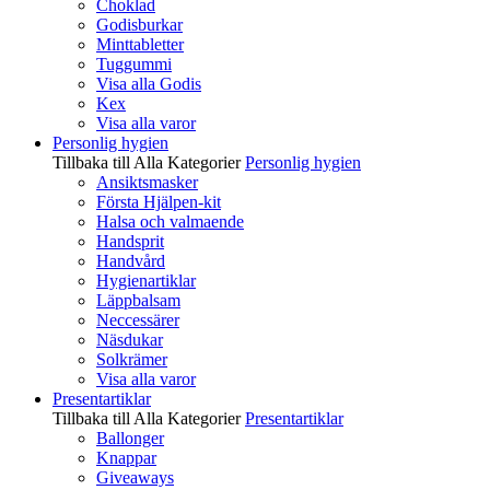
Choklad
Godisburkar
Minttabletter
Tuggummi
Visa alla Godis
Kex
Visa alla varor
Personlig hygien
Tillbaka till Alla Kategorier
Personlig hygien
Ansiktsmasker
Första Hjälpen-kit
Halsa och valmaende
Handsprit
Handvård
Hygienartiklar
Läppbalsam
Neccessärer
Näsdukar
Solkrämer
Visa alla varor
Presentartiklar
Tillbaka till Alla Kategorier
Presentartiklar
Ballonger
Knappar
Giveaways