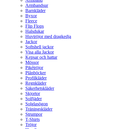
Armband
Armbandsur
Barnkläder
Byxor
Fleece
Flip Flops
Halsdukar
Huvtröjor med dragkedja
Jackor
Softshell jackor
Visa alla Jackor
Kepsar och hattar
Mössor
Pikétröjor
Plånböcker
Profilkläder
Regnkläder
Säkerhetskläder
Skjortor
Solfjäder
Solglasögon
Träningskläder
Strumpor
T-Shirts
Tröjor