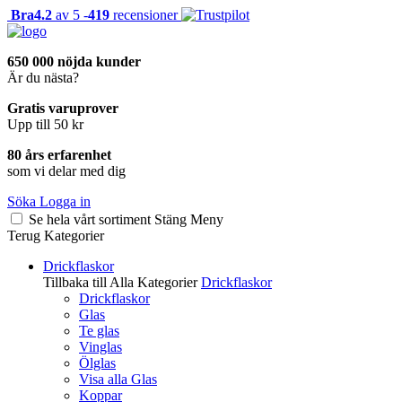
Bra
4.2
av 5 -
419
recensioner
650 000 nöjda kunder
Är du nästa?
Gratis varuprover
Upp till 50 kr
80 års erfarenhet
som vi delar med dig
Söka
Logga in
Se hela vårt sortiment
Stäng
Meny
Terug
Kategorier
Drickflaskor
Tillbaka till Alla Kategorier
Drickflaskor
Drickflaskor
Glas
Te glas
Vinglas
Ölglas
Visa alla Glas
Koppar