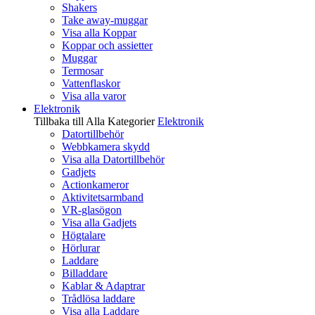
Shakers
Take away-muggar
Visa alla Koppar
Koppar och assietter
Muggar
Termosar
Vattenflaskor
Visa alla varor
Elektronik
Tillbaka till Alla Kategorier
Elektronik
Datortillbehör
Webbkamera skydd
Visa alla Datortillbehör
Gadjets
Actionkameror
Aktivitetsarmband
VR-glasögon
Visa alla Gadjets
Högtalare
Hörlurar
Laddare
Billaddare
Kablar & Adaptrar
Trådlösa laddare
Visa alla Laddare