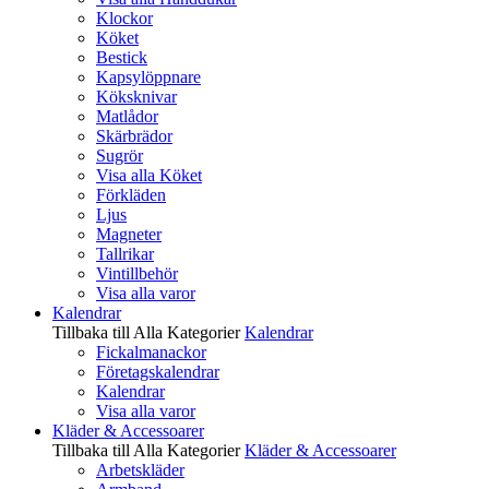
Klockor
Köket
Bestick
Kapsylöppnare
Köksknivar
Matlådor
Skärbrädor
Sugrör
Visa alla Köket
Förkläden
Ljus
Magneter
Tallrikar
Vintillbehör
Visa alla varor
Kalendrar
Tillbaka till Alla Kategorier
Kalendrar
Fickalmanackor
Företagskalendrar
Kalendrar
Visa alla varor
Kläder & Accessoarer
Tillbaka till Alla Kategorier
Kläder & Accessoarer
Arbetskläder