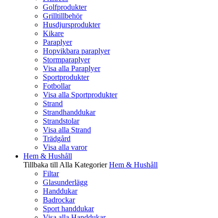
Golfprodukter
Grilltillbehör
Husdjursprodukter
Kikare
Paraplyer
Hopvikbara paraplyer
Stormparaplyer
Visa alla Paraplyer
Sportprodukter
Fotbollar
Visa alla Sportprodukter
Strand
Strandhanddukar
Strandstolar
Visa alla Strand
Trädgård
Visa alla varor
Hem & Hushåll
Tillbaka till Alla Kategorier
Hem & Hushåll
Filtar
Glasunderlägg
Handdukar
Badrockar
Sport handdukar
Visa alla Handdukar