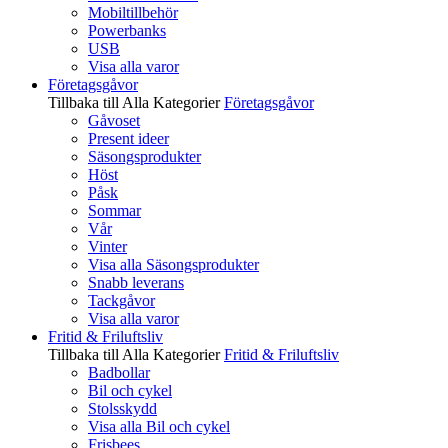
Mobiltillbehör
Powerbanks
USB
Visa alla varor
Företagsgåvor
Tillbaka till Alla Kategorier
Företagsgåvor
Gåvoset
Present ideer
Säsongsprodukter
Höst
Påsk
Sommar
Vår
Vinter
Visa alla Säsongsprodukter
Snabb leverans
Tackgåvor
Visa alla varor
Fritid & Friluftsliv
Tillbaka till Alla Kategorier
Fritid & Friluftsliv
Badbollar
Bil och cykel
Stolsskydd
Visa alla Bil och cykel
Frisbees