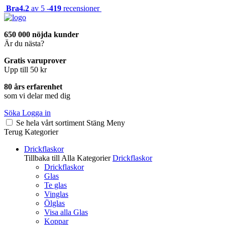
Bra
4.2
av 5 -
419
recensioner
650 000 nöjda kunder
Är du nästa?
Gratis varuprover
Upp till 50 kr
80 års erfarenhet
som vi delar med dig
Söka
Logga in
Se hela vårt sortiment
Stäng
Meny
Terug
Kategorier
Drickflaskor
Tillbaka till Alla Kategorier
Drickflaskor
Drickflaskor
Glas
Te glas
Vinglas
Ölglas
Visa alla Glas
Koppar