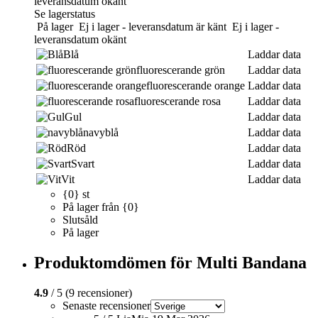
leveransdatum okänt
Se lagerstatus
På lager
Ej i lager - leveransdatum är känt
Ej i lager -
leveransdatum okänt
Blå
Laddar data
fluorescerande grön
Laddar data
fluorescerande orange
Laddar data
fluorescerande rosa
Laddar data
Gul
Laddar data
navyblå
Laddar data
Röd
Laddar data
Svart
Laddar data
Vit
Laddar data
{0} st
På lager från {0}
Slutsåld
På lager
Produktomdömen för Multi Bandana
4.9
/ 5 (9 recensioner)
Senaste recensioner