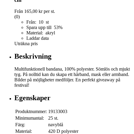
Från
165,00 kr
per st.
(0)
Från: 10 st
Spara upp till 53%
Material: akryl
Laddar data
Uträkna pris
Beskrivning
Multifunktionell bandana, 100% polyester. Sömlös och mjukt
tyg. På nolltid kan du skapa ett hårband, mask eller armband.
Bilder på möjligheter medföljer. En perfekt giveaway på
festival!
Egenskaper
Produktnummer:
19133003
Minimumantal:
25 st.
Färg:
navyblå
Material:
420 D polyester