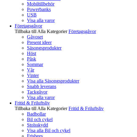
Mobiltillbehör
Powerbanks
USB
Visa alla varor
Företagsgåvor
Tillbaka till Alla Kategorier
Företagsgåvor
Gåvoset
Present ideer
Säsongsprodukter
Höst
Påsk
Sommar
Vår
Vinter
Visa alla Säsongsprodukter
Snabb leverans
Tackgåvor
Visa alla varor
Fritid & Friluftsliv
Tillbaka till Alla Kategorier
Fritid & Friluftsliv
Badbollar
Bil och cykel
Stolsskydd
Visa alla Bil och cykel
Frisbees