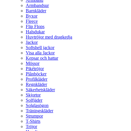
Armband
Armbandsur
Barnkläder
Byxor
Fleece
Flip Flops
Halsdukar
Huvtröjor med dragkedja
Jackor
Softshell jackor
Visa alla Jackor
Kepsar och hattar
Mössor
Pikétröjor
Plånböcker
Profilkläder
Regnkläder
Säkerhetskläder
Skjortor
Solfjäder
Solglasögon
Träningskläder
Strumpor
T-Shirts
Tröjor