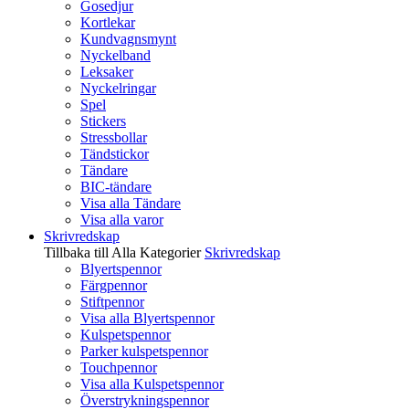
Gosedjur
Kortlekar
Kundvagnsmynt
Nyckelband
Leksaker
Nyckelringar
Spel
Stickers
Stressbollar
Tändstickor
Tändare
BIC-tändare
Visa alla Tändare
Visa alla varor
Skrivredskap
Tillbaka till Alla Kategorier
Skrivredskap
Blyertspennor
Färgpennor
Stiftpennor
Visa alla Blyertspennor
Kulspetspennor
Parker kulspetspennor
Touchpennor
Visa alla Kulspetspennor
Överstrykningspennor