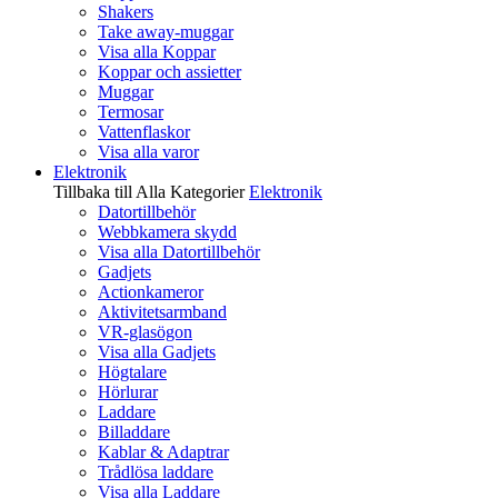
Shakers
Take away-muggar
Visa alla Koppar
Koppar och assietter
Muggar
Termosar
Vattenflaskor
Visa alla varor
Elektronik
Tillbaka till Alla Kategorier
Elektronik
Datortillbehör
Webbkamera skydd
Visa alla Datortillbehör
Gadjets
Actionkameror
Aktivitetsarmband
VR-glasögon
Visa alla Gadjets
Högtalare
Hörlurar
Laddare
Billaddare
Kablar & Adaptrar
Trådlösa laddare
Visa alla Laddare