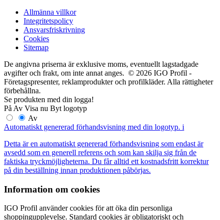
Allmänna villkor
Integritetspolicy
Ansvarsfriskrivning
Cookies
Sitemap
De angivna priserna är exklusive moms, eventuellt lagstadgade
avgifter och frakt, om inte annat anges. © 2026 IGO Profil -
Företagspresenter, reklamprodukter och profilkläder. Alla rättigheter
förbehållna.
Se produkten med din logga!
På
Av
Visa nu
Byt logotyp
Av
Automatiskt genererad förhandsvisning med din logotyp.
i
Detta är en automatiskt genererad förhandsvisning som endast är
avsedd som en generell referens och som kan skilja sig från de
faktiska tryckmöjligheterna. Du får alltid ett kostnadsfritt korrektur
på din beställning innan produktionen påbörjas.
Information om cookies
IGO Profil använder cookies för att öka din personliga
shoppingupplevelse. Standard cookies är obligatoriskt och