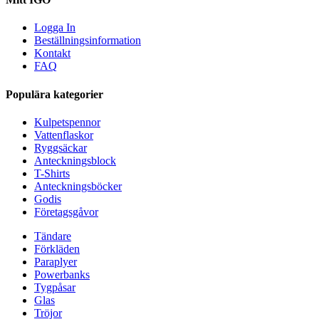
Logga In
Beställningsinformation
Kontakt
FAQ
Populära kategorier
Kulpetspennor
Vattenflaskor
Ryggsäckar
Anteckningsblock
T-Shirts
Anteckningsböcker
Godis
Företagsgåvor
Tändare
Förkläden
Paraplyer
Powerbanks
Tygpåsar
Glas
Tröjor