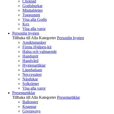
Choklad
Godisburkar
Minttabletter
Tuggummi
Visa alla Godis
Kex
Visa alla varor
Personlig hygien
Tillbaka till Alla Kategorier
Personlig hygien
Ansiktsmasker
Första Hjälpen-kit
Halsa och valmaende
Handsprit
Handvård
Hygienartiklar
Läppbalsam
Neccessärer
Näsdukar
Solkrämer
Visa alla varor
Presentartiklar
Tillbaka till Alla Kategorier
Presentartiklar
Ballonger
Knappar
Giveaways