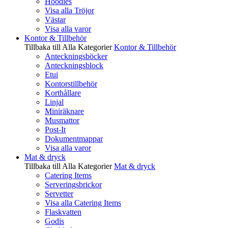
Hoodies
Visa alla Tröjor
Västar
Visa alla varor
Kontor & Tillbehör
Tillbaka till Alla Kategorier
Kontor & Tillbehör
Anteckningsböcker
Anteckningsblock
Etui
Kontorstillbehör
Korthållare
Linjal
Miniräknare
Musmattor
Post-It
Dokumentmappar
Visa alla varor
Mat & dryck
Tillbaka till Alla Kategorier
Mat & dryck
Catering Items
Serveringsbrickor
Servetter
Visa alla Catering Items
Flaskvatten
Godis