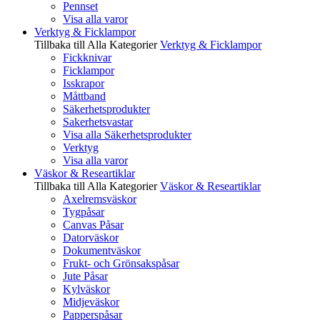
Pennset
Visa alla varor
Verktyg & Ficklampor
Tillbaka till Alla Kategorier
Verktyg & Ficklampor
Fickknivar
Ficklampor
Isskrapor
Måttband
Säkerhetsprodukter
Sakerhetsvastar
Visa alla Säkerhetsprodukter
Verktyg
Visa alla varor
Väskor & Researtiklar
Tillbaka till Alla Kategorier
Väskor & Researtiklar
Axelremsväskor
Tygpåsar
Canvas Påsar
Datorväskor
Dokumentväskor
Frukt- och Grönsakspåsar
Jute Påsar
Kylväskor
Midjeväskor
Papperspåsar