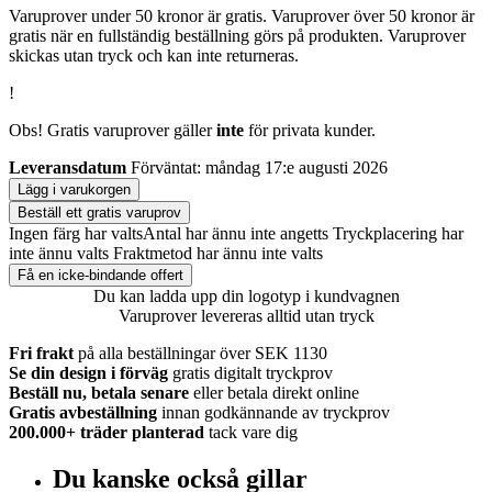
Varuprover under 50 kronor är gratis. Varuprover över 50 kronor är
gratis när en fullständig beställning görs på produkten. Varuprover
skickas utan tryck och kan inte returneras.
!
Obs! Gratis varuprover gäller
inte
för privata kunder.
Leveransdatum
Förväntat: måndag 17:e augusti 2026
Lägg i varukorgen
Beställ ett gratis varuprov
Ingen färg har valts
Antal har ännu inte angetts
Tryckplacering har
inte ännu valts
Fraktmetod har ännu inte valts
Få en icke-bindande offert
Du kan ladda upp din logotyp i kundvagnen
Varuprover levereras alltid utan tryck
Fri frakt
på alla beställningar över SEK 1130
Se din design i förväg
gratis digitalt tryckprov
Beställ nu, betala senare
eller betala direkt online
Gratis avbeställning
innan godkännande av tryckprov
200.000+
träder planterad
tack vare dig
Du kanske också gillar