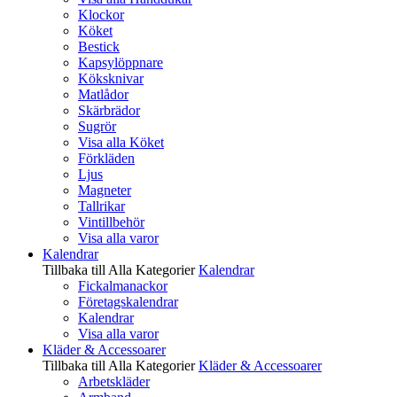
Klockor
Köket
Bestick
Kapsylöppnare
Köksknivar
Matlådor
Skärbrädor
Sugrör
Visa alla Köket
Förkläden
Ljus
Magneter
Tallrikar
Vintillbehör
Visa alla varor
Kalendrar
Tillbaka till Alla Kategorier
Kalendrar
Fickalmanackor
Företagskalendrar
Kalendrar
Visa alla varor
Kläder & Accessoarer
Tillbaka till Alla Kategorier
Kläder & Accessoarer
Arbetskläder