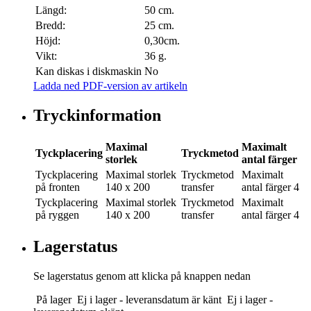
Längd:
50 cm.
Bredd:
25 cm.
Höjd:
0,30cm.
Vikt:
36 g.
Kan diskas i diskmaskin
No
Ladda ned PDF-version av artikeln
Tryckinformation
Maximal
Maximalt
Tyckplacering
Tryckmetod
storlek
antal färger
Tyckplacering
Maximal storlek
Tryckmetod
Maximalt
på fronten
140 x 200
transfer
antal färger
4
Tyckplacering
Maximal storlek
Tryckmetod
Maximalt
på ryggen
140 x 200
transfer
antal färger
4
Lagerstatus
Se lagerstatus genom att klicka på knappen nedan
På lager
Ej i lager - leveransdatum är känt
Ej i lager -