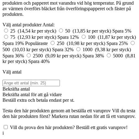
produkten och papperet mot varandra vid hög temperatur. På grund
av värmen överförs bläcket från överföringspapperet och fäster på
produkten.
Välj antal produkter
Antal:
25 (14,54 kr per styck)
50 (13,85 kr per styck)
Spara 5%
75 (12,93 kr per styck)
Spara 12%
100 (11,87 kr per styck)
Spara 19%
Populäraste
250 (10,98 kr per styck)
Spara 25%
500 (10,03 kr per styck)
Spara 32%
1000 (9,38 kr per styck)
Spara 36%
2500 (9,09 kr per styck)
Spara 38%
5000 (8,81
kr per styck)
Spara 40%
Välj antal
Bekräfta antal
Bekräfta antal för att gå vidare
Beställ
extra och betala endast
per st.
Testa den här produkten genom att beställa ett varuprov
Vill du testa
den här produkten först? Markera rutan nedan för att få ett varuprov.
Vill du prova den här produkten? Beställ ett gratis varuprov!
i