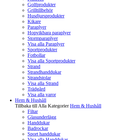
Golfprodukter
Grilltillbehör
Husdjursprodukter
Kikare
Paraplyer
Hopvikbara paraplyer
Stormparaplyer
Visa alla Paraplyer
Sportprodukter
Fotbollar
Visa alla Sportprodukter
Strand
Strandhanddukar
Strandstolar
Visa alla Strand
Trädgård
Visa alla varor
Hem & Hushåll
Tillbaka till Alla Kategorier
Hem & Hushåll
Filtar
Glasunderlägg
Handdukar
Badrockar
Sport handdukar
Visa alla Handdukar