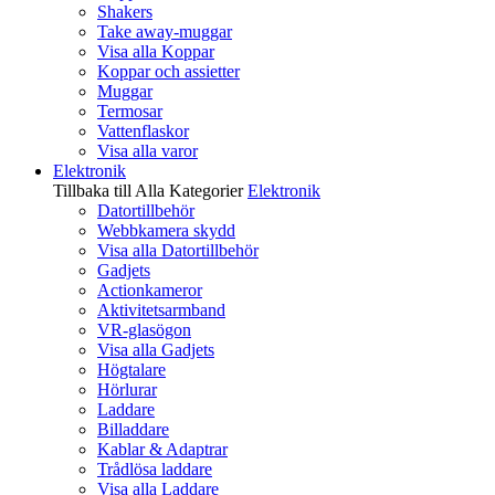
Shakers
Take away-muggar
Visa alla Koppar
Koppar och assietter
Muggar
Termosar
Vattenflaskor
Visa alla varor
Elektronik
Tillbaka till Alla Kategorier
Elektronik
Datortillbehör
Webbkamera skydd
Visa alla Datortillbehör
Gadjets
Actionkameror
Aktivitetsarmband
VR-glasögon
Visa alla Gadjets
Högtalare
Hörlurar
Laddare
Billaddare
Kablar & Adaptrar
Trådlösa laddare
Visa alla Laddare