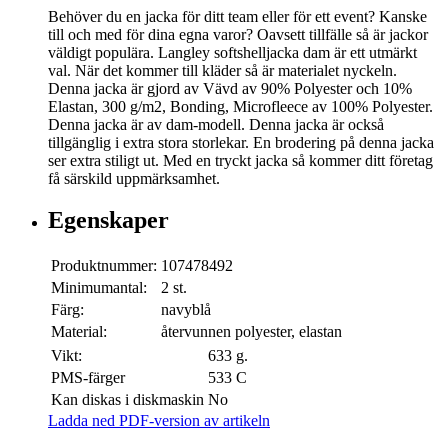
Behöver du en jacka för ditt team eller för ett event? Kanske
till och med för dina egna varor? Oavsett tillfälle så är jackor
väldigt populära. Langley softshelljacka dam är ett utmärkt
val. När det kommer till kläder så är materialet nyckeln.
Denna jacka är gjord av Vävd av 90% Polyester och 10%
Elastan, 300 g/m2, Bonding, Microfleece av 100% Polyester.
Denna jacka är av dam-modell. Denna jacka är också
tillgänglig i extra stora storlekar. En brodering på denna jacka
ser extra stiligt ut. Med en tryckt jacka så kommer ditt företag
få särskild uppmärksamhet.
Egenskaper
Produktnummer:
107478492
Minimumantal:
2 st.
Färg:
navyblå
Material:
återvunnen polyester, elastan
Vikt:
633 g.
PMS-färger
533 C
Kan diskas i diskmaskin
No
Ladda ned PDF-version av artikeln