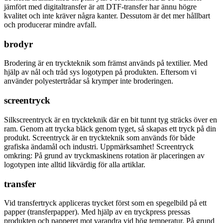
jämfört med digitaltransfer är att DTF-transfer har ännu högre
kvalitet och inte kräver några kanter. Dessutom är det mer hållbart
och producerar mindre avfall.
brodyr
Brodering är en tryckteknik som främst används på textilier. Med
hjälp av nål och tråd sys logotypen på produkten. Eftersom vi
använder polyestertrådar så krymper inte broderingen.
screentryck
Silkscreentryck är en tryckteknik där en bit tunnt tyg sträcks över en
ram. Genom att trycka bläck genom tyget, så skapas ett tryck på din
produkt. Screentryck är en tryckteknik som används för både
grafiska ändamål och industri. Uppmärksamhet! Screentryck
omkring: På grund av tryckmaskinens rotation är placeringen av
logotypen inte alltid likvärdig för alla artiklar.
transfer
Vid transfertryck appliceras trycket först som en spegelbild på ett
papper (transferpapper). Med hjälp av en tryckpress pressas
produkten och papperet mot varandra vid hög temperatur. På grund