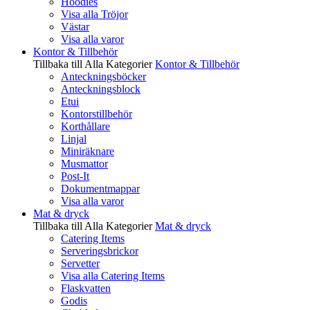
Hoodies
Visa alla Tröjor
Västar
Visa alla varor
Kontor & Tillbehör
Tillbaka till Alla Kategorier
Kontor & Tillbehör
Anteckningsböcker
Anteckningsblock
Etui
Kontorstillbehör
Korthållare
Linjal
Miniräknare
Musmattor
Post-It
Dokumentmappar
Visa alla varor
Mat & dryck
Tillbaka till Alla Kategorier
Mat & dryck
Catering Items
Serveringsbrickor
Servetter
Visa alla Catering Items
Flaskvatten
Godis