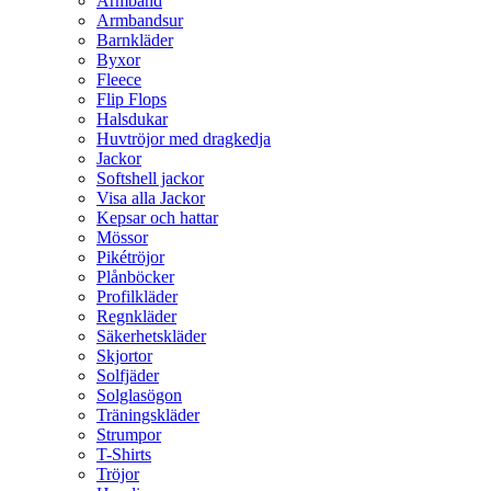
Armband
Armbandsur
Barnkläder
Byxor
Fleece
Flip Flops
Halsdukar
Huvtröjor med dragkedja
Jackor
Softshell jackor
Visa alla Jackor
Kepsar och hattar
Mössor
Pikétröjor
Plånböcker
Profilkläder
Regnkläder
Säkerhetskläder
Skjortor
Solfjäder
Solglasögon
Träningskläder
Strumpor
T-Shirts
Tröjor