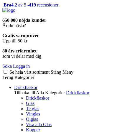
Bra
4.2
av 5 -
419
recensioner
650 000 nöjda kunder
Är du nästa?
Gratis varuprover
Upp till 50 kr
80 års erfarenhet
som vi delar med dig
Söka
Logga in
Se hela vårt sortiment
Stäng
Meny
Terug
Kategorier
Drickflaskor
Tillbaka till Alla Kategorier
Drickflaskor
Drickflaskor
Glas
Te glas
Vinglas
Ölglas
Visa alla Glas
Koppar