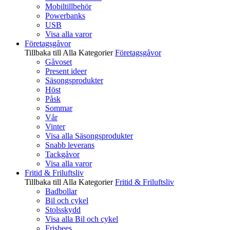
Mobiltillbehör
Powerbanks
USB
Visa alla varor
Företagsgåvor
Tillbaka till Alla Kategorier
Företagsgåvor
Gåvoset
Present ideer
Säsongsprodukter
Höst
Påsk
Sommar
Vår
Vinter
Visa alla Säsongsprodukter
Snabb leverans
Tackgåvor
Visa alla varor
Fritid & Friluftsliv
Tillbaka till Alla Kategorier
Fritid & Friluftsliv
Badbollar
Bil och cykel
Stolsskydd
Visa alla Bil och cykel
Frisbees