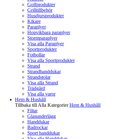
Golfprodukter
Grilltillbehör
Husdjursprodukter
Kikare
Paraplyer
Hopvikbara paraplyer
Stormparaplyer
Visa alla Paraplyer
Sportprodukter
Fotbollar
Visa alla Sportprodukter
Strand
Strandhanddukar
Strandstolar
Visa alla Strand
Trädgård
Visa alla varor
Hem & Hushåll
Tillbaka till Alla Kategorier
Hem & Hushåll
Filtar
Glasunderlägg
Handdukar
Badrockar
Sport handdukar
Visa alla Handdukar