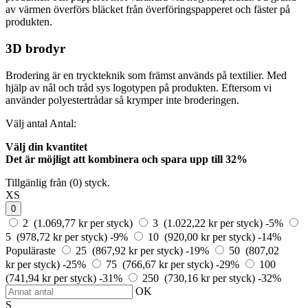
av värmen överförs bläcket från överföringspapperet och fäster på
produkten.
3D brodyr
Brodering är en tryckteknik som främst används på textilier. Med
hjälp av nål och tråd sys logotypen på produkten. Eftersom vi
använder polyestertrådar så krymper inte broderingen.
Välj antal
Antal:
Välj din kvantitet
Det är möjligt att kombinera och
spara upp till 32%
Tillgänlig från (0) styck.
XS
0
2 (1.069,77 kr per styck)
3 (1.022,22 kr per styck)
-5%
5 (978,72 kr per styck)
-9%
10 (920,00 kr per styck)
-14%
Populäraste
25 (867,92 kr per styck)
-19%
50 (807,02
kr per styck)
-25%
75 (766,67 kr per styck)
-29%
100
(741,94 kr per styck)
-31%
250 (730,16 kr per styck)
-32%
OK
S