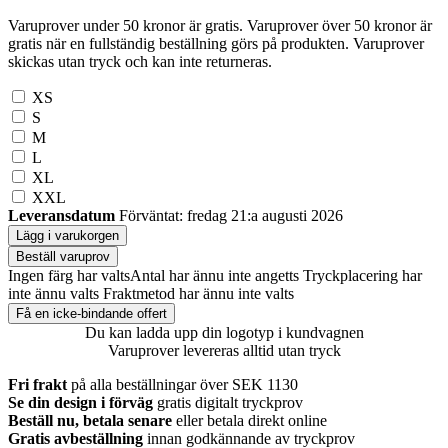
Varuprover under 50 kronor är gratis. Varuprover över 50 kronor är
gratis när en fullständig beställning görs på produkten. Varuprover
skickas utan tryck och kan inte returneras.
XS
S
M
L
XL
XXL
Leveransdatum
Förväntat: fredag 21:a augusti 2026
Lägg i varukorgen
Beställ varuprov
Ingen färg har valts
Antal har ännu inte angetts
Tryckplacering har
inte ännu valts
Fraktmetod har ännu inte valts
Få en icke-bindande offert
Du kan ladda upp din logotyp i kundvagnen
Varuprover levereras alltid utan tryck
Fri frakt
på alla beställningar över SEK 1130
Se din design i förväg
gratis digitalt tryckprov
Beställ nu, betala senare
eller betala direkt online
Gratis avbeställning
innan godkännande av tryckprov