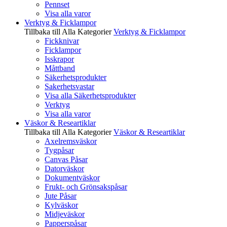
Pennset
Visa alla varor
Verktyg & Ficklampor
Tillbaka till Alla Kategorier
Verktyg & Ficklampor
Fickknivar
Ficklampor
Isskrapor
Måttband
Säkerhetsprodukter
Sakerhetsvastar
Visa alla Säkerhetsprodukter
Verktyg
Visa alla varor
Väskor & Researtiklar
Tillbaka till Alla Kategorier
Väskor & Researtiklar
Axelremsväskor
Tygpåsar
Canvas Påsar
Datorväskor
Dokumentväskor
Frukt- och Grönsakspåsar
Jute Påsar
Kylväskor
Midjeväskor
Papperspåsar