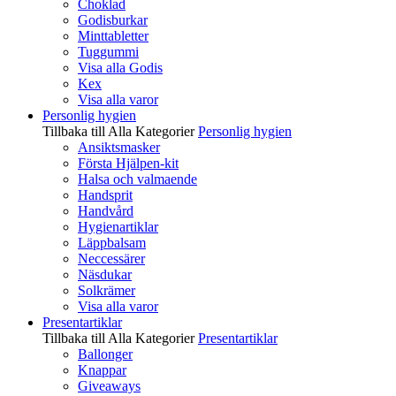
Choklad
Godisburkar
Minttabletter
Tuggummi
Visa alla Godis
Kex
Visa alla varor
Personlig hygien
Tillbaka till Alla Kategorier
Personlig hygien
Ansiktsmasker
Första Hjälpen-kit
Halsa och valmaende
Handsprit
Handvård
Hygienartiklar
Läppbalsam
Neccessärer
Näsdukar
Solkrämer
Visa alla varor
Presentartiklar
Tillbaka till Alla Kategorier
Presentartiklar
Ballonger
Knappar
Giveaways