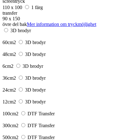
screentryck
110 x 100
1 färg
transfer
90 x 150
övre del bak
Mer information om tryckmöjlighet
3D brodyr
60cm2
3D brodyr
48cm2
3D brodyr
6cm2
3D brodyr
36cm2
3D brodyr
24cm2
3D brodyr
12cm2
3D brodyr
100cm2
DTF Transfer
300cm2
DTF Transfer
500cm2
DTF Transfer