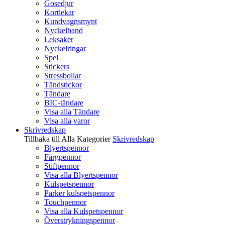
Gosedjur
Kortlekar
Kundvagnsmynt
Nyckelband
Leksaker
Nyckelringar
Spel
Stickers
Stressbollar
Tändstickor
Tändare
BIC-tändare
Visa alla Tändare
Visa alla varor
Skrivredskap
Tillbaka till Alla Kategorier
Skrivredskap
Blyertspennor
Färgpennor
Stiftpennor
Visa alla Blyertspennor
Kulspetspennor
Parker kulspetspennor
Touchpennor
Visa alla Kulspetspennor
Överstrykningspennor