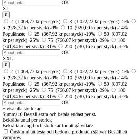
OK
XL
0
2 (1.069,77 kr per styck)
3 (1.022,22 kr per styck)
-5%
5 (978,72 kr per styck)
-9%
10 (920,00 kr per styck)
-14%
Populäraste
25 (867,92 kr per styck)
-19%
50 (807,02
kr per styck)
-25%
75 (766,67 kr per styck)
-29%
100
(741,94 kr per styck)
-31%
250 (730,16 kr per styck)
-32%
OK
XXL
0
2 (1.069,77 kr per styck)
3 (1.022,22 kr per styck)
-5%
5 (978,72 kr per styck)
-9%
10 (920,00 kr per styck)
-14%
Populäraste
25 (867,92 kr per styck)
-19%
50 (807,02
kr per styck)
-25%
75 (766,67 kr per styck)
-29%
100
(741,94 kr per styck)
-31%
250 (730,16 kr per styck)
-32%
OK
+ visa alla storlekar
Summa:
0
Beställ
extra och betala endast
per st.
Bekräfta antal per storlek
Bekräfta mängd och storlekar för att gå vidare
Önskar ni att testa och bedöma produkten själva? Beställ ett
varuprov.