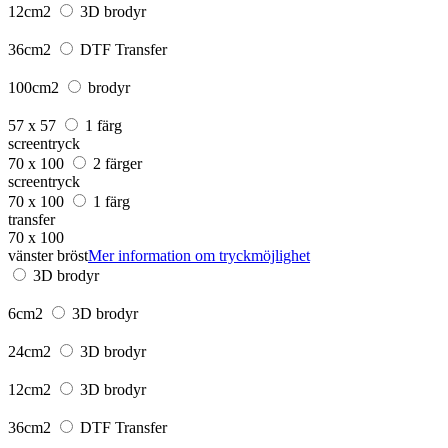
12cm2
3D brodyr
36cm2
DTF Transfer
100cm2
brodyr
57 x 57
1 färg
screentryck
70 x 100
2 färger
screentryck
70 x 100
1 färg
transfer
70 x 100
vänster bröst
Mer information om tryckmöjlighet
3D brodyr
6cm2
3D brodyr
24cm2
3D brodyr
12cm2
3D brodyr
36cm2
DTF Transfer