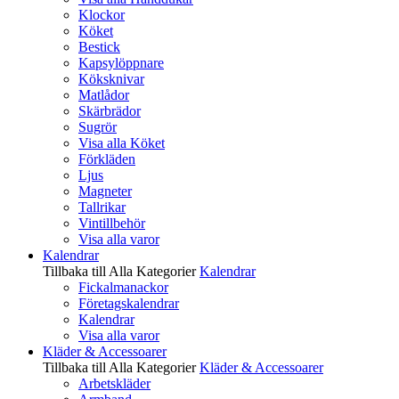
Klockor
Köket
Bestick
Kapsylöppnare
Köksknivar
Matlådor
Skärbrädor
Sugrör
Visa alla Köket
Förkläden
Ljus
Magneter
Tallrikar
Vintillbehör
Visa alla varor
Kalendrar
Tillbaka till Alla Kategorier
Kalendrar
Fickalmanackor
Företagskalendrar
Kalendrar
Visa alla varor
Kläder & Accessoarer
Tillbaka till Alla Kategorier
Kläder & Accessoarer
Arbetskläder