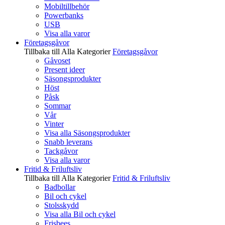
Mobiltillbehör
Powerbanks
USB
Visa alla varor
Företagsgåvor
Tillbaka till Alla Kategorier
Företagsgåvor
Gåvoset
Present ideer
Säsongsprodukter
Höst
Påsk
Sommar
Vår
Vinter
Visa alla Säsongsprodukter
Snabb leverans
Tackgåvor
Visa alla varor
Fritid & Friluftsliv
Tillbaka till Alla Kategorier
Fritid & Friluftsliv
Badbollar
Bil och cykel
Stolsskydd
Visa alla Bil och cykel
Frisbees