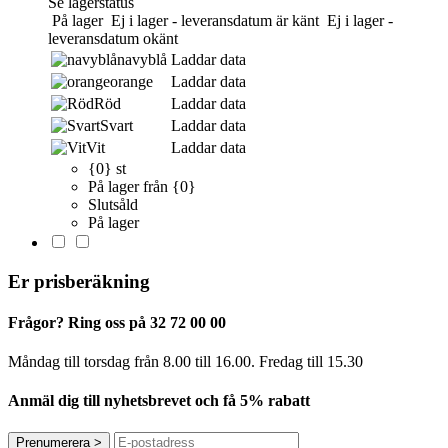
Se lagerstatus
På lager
Ej i lager - leveransdatum är känt
Ej i lager -
leveransdatum okänt
navyblå
Laddar data
orange
Laddar data
Röd
Laddar data
Svart
Laddar data
Vit
Laddar data
{0} st
På lager från {0}
Slutsåld
På lager
Er prisberäkning
Frågor? Ring oss på 32 72 00 00
Måndag till torsdag från 8.00 till 16.00. Fredag ​​till 15.30
Anmäl dig till nyhetsbrevet och få 5% rabatt
Prenumerera
>