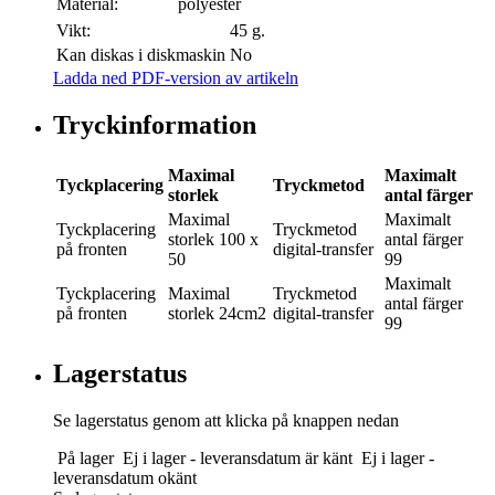
Material:
polyester
Vikt:
45 g.
Kan diskas i diskmaskin
No
Ladda ned PDF-version av artikeln
Tryckinformation
Maximal
Maximalt
Tyckplacering
Tryckmetod
storlek
antal färger
Maximal
Maximalt
Tyckplacering
Tryckmetod
storlek
100 x
antal färger
på fronten
digital-transfer
50
99
Maximalt
Tyckplacering
Maximal
Tryckmetod
antal färger
på fronten
storlek
24cm2
digital-transfer
99
Lagerstatus
Se lagerstatus genom att klicka på knappen nedan
På lager
Ej i lager - leveransdatum är känt
Ej i lager -
leveransdatum okänt