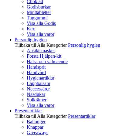
Choklad
Godisburkar
Minttabletter
Tuggummi
Visa alla Godis
Kex
Visa alla varor
Personlig hygien
Tillbaka till Alla Kategorier
Personlig hygien
Ansiktsmasker
Första Hjälpen-kit
Halsa och valmaende
Handsprit
Handvård
Hygienartiklar
Läppbalsam
Neccessärer
Näsdukar
Solkrämer
Visa alla varor
Presentartiklar
Tillbaka till Alla Kategorier
Presentartiklar
Ballonger
Knappar
Giveaways