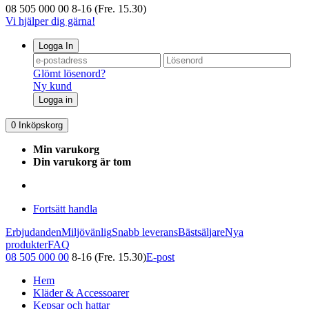
08 505 000 00
8-16 (Fre. 15.30)
Vi hjälper dig gärna!
Logga In
Glömt lösenord?
Ny kund
Logga in
0
Inköpskorg
Min varukorg
Din varukorg är tom
Fortsätt handla
Erbjudanden
Miljövänlig
Snabb leverans
Bästsäljare
Nya
produkter
FAQ
08 505 000 00
8-16 (Fre. 15.30)
E-post
Hem
Kläder & Accessoarer
Kepsar och hattar