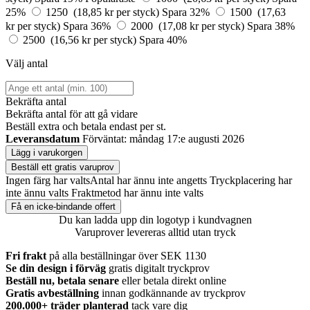
25%
1250 (18,85 kr per styck)
Spara 32%
1500 (17,63
kr per styck)
Spara 36%
2000 (17,08 kr per styck)
Spara 38%
2500 (16,56 kr per styck)
Spara 40%
Välj antal
Bekräfta antal
Bekräfta antal för att gå vidare
Beställ
extra och betala endast
per st.
Leveransdatum
Förväntat: måndag 17:e augusti 2026
Lägg i varukorgen
Beställ ett gratis varuprov
Ingen färg har valts
Antal har ännu inte angetts
Tryckplacering har
inte ännu valts
Fraktmetod har ännu inte valts
Få en icke-bindande offert
Du kan ladda upp din logotyp i kundvagnen
Varuprover levereras alltid utan tryck
Fri frakt
på alla beställningar över SEK 1130
Se din design i förväg
gratis digitalt tryckprov
Beställ nu, betala senare
eller betala direkt online
Gratis avbeställning
innan godkännande av tryckprov
200.000+
träder planterad
tack vare dig