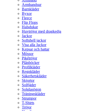
Armband
Armbandsur
Barnkläder
Byxor
Fleece
Flip Flops
Halsdukar
Huvtröjor med dragkedja
Jackor
Softshell jackor
Visa alla Jackor
Kepsar och hattar
Mössor
Pikétröjor
Plånböcker
Profilkläder
Regnkläder
Säkerhetskläder
Skjortor
Solfjäder
Solglasögon
Träningskläder
Strumpor
T-Shirts
Tröjor