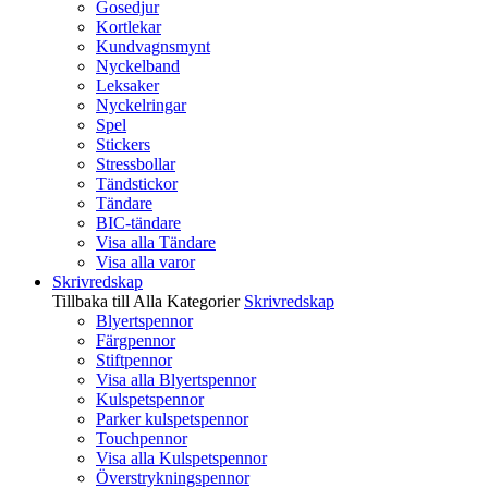
Gosedjur
Kortlekar
Kundvagnsmynt
Nyckelband
Leksaker
Nyckelringar
Spel
Stickers
Stressbollar
Tändstickor
Tändare
BIC-tändare
Visa alla Tändare
Visa alla varor
Skrivredskap
Tillbaka till Alla Kategorier
Skrivredskap
Blyertspennor
Färgpennor
Stiftpennor
Visa alla Blyertspennor
Kulspetspennor
Parker kulspetspennor
Touchpennor
Visa alla Kulspetspennor
Överstrykningspennor