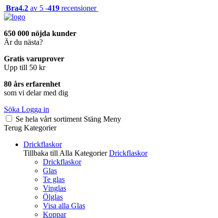
Bra
4.2
av 5 -
419
recensioner
650 000 nöjda kunder
Är du nästa?
Gratis varuprover
Upp till 50 kr
80 års erfarenhet
som vi delar med dig
Söka
Logga in
Se hela vårt sortiment
Stäng
Meny
Terug
Kategorier
Drickflaskor
Tillbaka till Alla Kategorier
Drickflaskor
Drickflaskor
Glas
Te glas
Vinglas
Ölglas
Visa alla Glas
Koppar