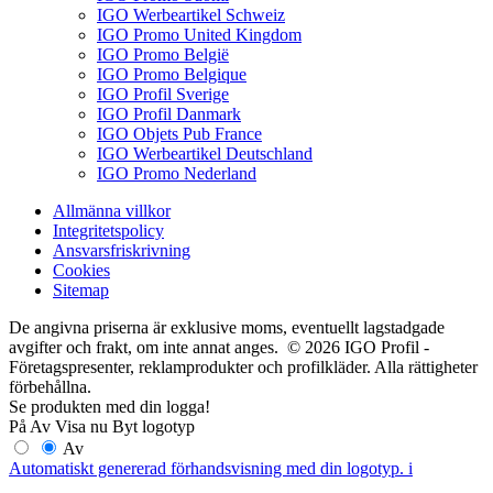
IGO Werbeartikel Schweiz
IGO Promo United Kingdom
IGO Promo België
IGO Promo Belgique
IGO Profil Sverige
IGO Profil Danmark
IGO Objets Pub France
IGO Werbeartikel Deutschland
IGO Promo Nederland
Allmänna villkor
Integritetspolicy
Ansvarsfriskrivning
Cookies
Sitemap
De angivna priserna är exklusive moms, eventuellt lagstadgade
avgifter och frakt, om inte annat anges. © 2026 IGO Profil -
Företagspresenter, reklamprodukter och profilkläder. Alla rättigheter
förbehållna.
Se produkten med din logga!
På
Av
Visa nu
Byt logotyp
Av
Automatiskt genererad förhandsvisning med din logotyp.
i