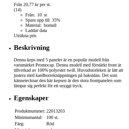
Från
20,77 kr
per st.
(14)
Från: 10 st
Spara upp till 35%
Material: bomull
Laddar data
Uträkna pris
Beskrivning
Denna keps med 5 paneler är en populär modell från
varumärket Promocap. Denna modell med förstärkt front är
tillverkad av 100% polyester twill. Huvudstorleken är lätt att
justera med kardborreknäppningen på baksidan. Det som
kännetecknar den här kepsen är den stora frontpanelen som
lämpar sig perfekt för ett snyggt tryck.
Egenskaper
Produktnummer:
22013203
Minimumantal:
100 st.
Färg:
Röd