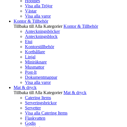
Hoodies
Visa alla Tröjor
Västar
Visa alla varor
Kontor & Tillbehör
Tillbaka till Alla Kategorier
Kontor & Tillbehör
Anteckningsböcker
Anteckningsblock
Etui
Kontorstillbehör
Korthållare
Linjal
Miniräknare
Musmattor
Post-It
Dokumentmappar
Visa alla varor
Mat & dryck
Tillbaka till Alla Kategorier
Mat & dryck
Catering Items
Serveringsbrickor
Servetter
Visa alla Catering Items
Flaskvatten
Godis