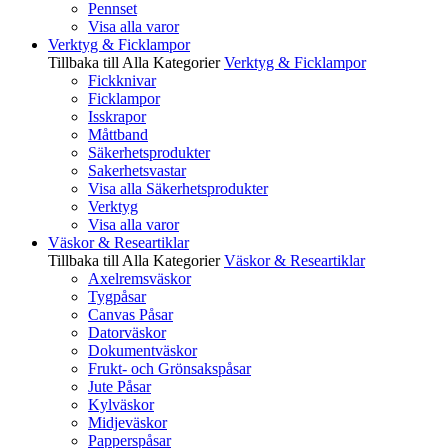
Pennset
Visa alla varor
Verktyg & Ficklampor
Tillbaka till Alla Kategorier
Verktyg & Ficklampor
Fickknivar
Ficklampor
Isskrapor
Måttband
Säkerhetsprodukter
Sakerhetsvastar
Visa alla Säkerhetsprodukter
Verktyg
Visa alla varor
Väskor & Researtiklar
Tillbaka till Alla Kategorier
Väskor & Researtiklar
Axelremsväskor
Tygpåsar
Canvas Påsar
Datorväskor
Dokumentväskor
Frukt- och Grönsakspåsar
Jute Påsar
Kylväskor
Midjeväskor
Papperspåsar