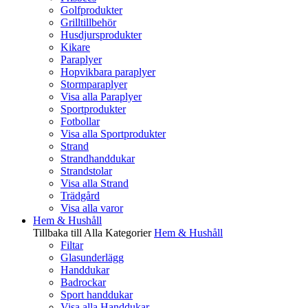
Golfprodukter
Grilltillbehör
Husdjursprodukter
Kikare
Paraplyer
Hopvikbara paraplyer
Stormparaplyer
Visa alla Paraplyer
Sportprodukter
Fotbollar
Visa alla Sportprodukter
Strand
Strandhanddukar
Strandstolar
Visa alla Strand
Trädgård
Visa alla varor
Hem & Hushåll
Tillbaka till Alla Kategorier
Hem & Hushåll
Filtar
Glasunderlägg
Handdukar
Badrockar
Sport handdukar
Visa alla Handdukar