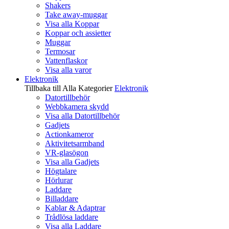
Shakers
Take away-muggar
Visa alla Koppar
Koppar och assietter
Muggar
Termosar
Vattenflaskor
Visa alla varor
Elektronik
Tillbaka till Alla Kategorier
Elektronik
Datortillbehör
Webbkamera skydd
Visa alla Datortillbehör
Gadjets
Actionkameror
Aktivitetsarmband
VR-glasögon
Visa alla Gadjets
Högtalare
Hörlurar
Laddare
Billaddare
Kablar & Adaptrar
Trådlösa laddare
Visa alla Laddare