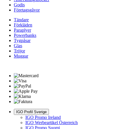
Godis
Företagsgåvor
Tändare
Förkläden
Paraplyer
Powerbanks
Tygpåsar
Glas
Tröjor
Muggar
IGO Profil Sverige
IGO Promo Ireland
IGO Werbeartikel Österreich
IGO Promo Suomi