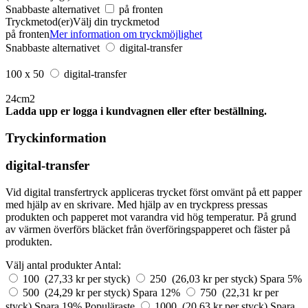
Snabbaste alternativet
på fronten
Tryckmetod(er)
Välj din tryckmetod
på fronten
Mer information om tryckmöjlighet
Snabbaste alternativet
digital-transfer
100 x 50
digital-transfer
24cm2
Ladda upp er logga i kundvagnen eller efter beställning.
Tryckinformation
digital-transfer
Vid digital transfertryck appliceras trycket först omvänt på ett papper
med hjälp av en skrivare. Med hjälp av en tryckpress pressas
produkten och papperet mot varandra vid hög temperatur. På grund
av värmen överförs bläcket från överföringspapperet och fäster på
produkten.
Välj antal produkter
Antal:
100 (27,33 kr per styck)
250 (26,03 kr per styck)
Spara 5%
500 (24,29 kr per styck)
Spara 12%
750 (22,31 kr per
styck)
Spara 19%
Populäraste
1000 (20,63 kr per styck)
Spara