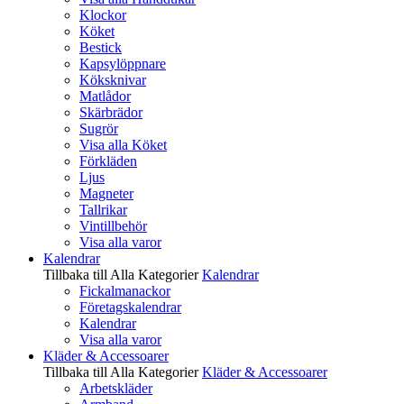
Klockor
Köket
Bestick
Kapsylöppnare
Köksknivar
Matlådor
Skärbrädor
Sugrör
Visa alla Köket
Förkläden
Ljus
Magneter
Tallrikar
Vintillbehör
Visa alla varor
Kalendrar
Tillbaka till Alla Kategorier
Kalendrar
Fickalmanackor
Företagskalendrar
Kalendrar
Visa alla varor
Kläder & Accessoarer
Tillbaka till Alla Kategorier
Kläder & Accessoarer
Arbetskläder