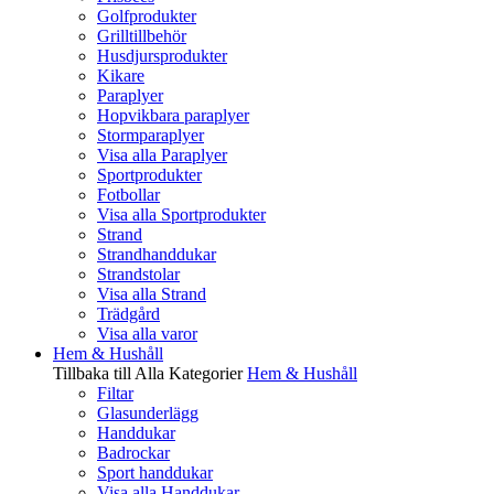
Golfprodukter
Grilltillbehör
Husdjursprodukter
Kikare
Paraplyer
Hopvikbara paraplyer
Stormparaplyer
Visa alla Paraplyer
Sportprodukter
Fotbollar
Visa alla Sportprodukter
Strand
Strandhanddukar
Strandstolar
Visa alla Strand
Trädgård
Visa alla varor
Hem & Hushåll
Tillbaka till Alla Kategorier
Hem & Hushåll
Filtar
Glasunderlägg
Handdukar
Badrockar
Sport handdukar
Visa alla Handdukar