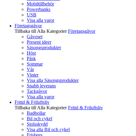
Mobiltillbehör
Powerbanks
USB
Visa alla varor
Företagsgåvor
Tillbaka till Alla Kategorier
Företagsgåvor
Gåvoset
Present ideer
Säsongsprodukter
Höst
Påsk
Sommar
Vår
Vinter
Visa alla Säsongsprodukter
Snabb leverans
Tackgåvor
Visa alla varor
Fritid & Friluftsliv
Tillbaka till Alla Kategorier
Fritid & Friluftsliv
Badbollar
Bil och cykel
Stolsskydd
Visa alla Bil och cykel
Frisbees