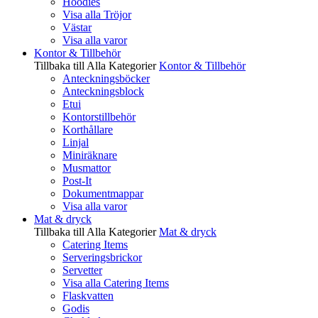
Hoodies
Visa alla Tröjor
Västar
Visa alla varor
Kontor & Tillbehör
Tillbaka till Alla Kategorier
Kontor & Tillbehör
Anteckningsböcker
Anteckningsblock
Etui
Kontorstillbehör
Korthållare
Linjal
Miniräknare
Musmattor
Post-It
Dokumentmappar
Visa alla varor
Mat & dryck
Tillbaka till Alla Kategorier
Mat & dryck
Catering Items
Serveringsbrickor
Servetter
Visa alla Catering Items
Flaskvatten
Godis