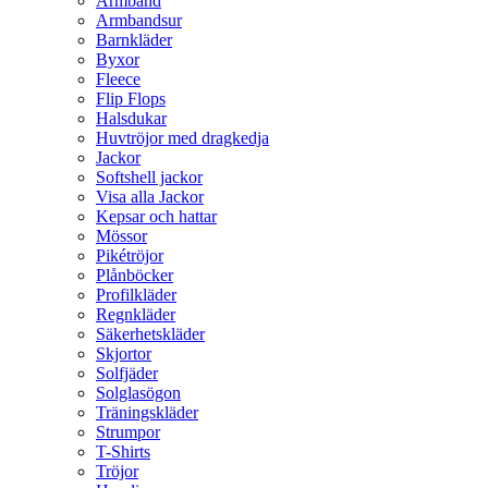
Armband
Armbandsur
Barnkläder
Byxor
Fleece
Flip Flops
Halsdukar
Huvtröjor med dragkedja
Jackor
Softshell jackor
Visa alla Jackor
Kepsar och hattar
Mössor
Pikétröjor
Plånböcker
Profilkläder
Regnkläder
Säkerhetskläder
Skjortor
Solfjäder
Solglasögon
Träningskläder
Strumpor
T-Shirts
Tröjor