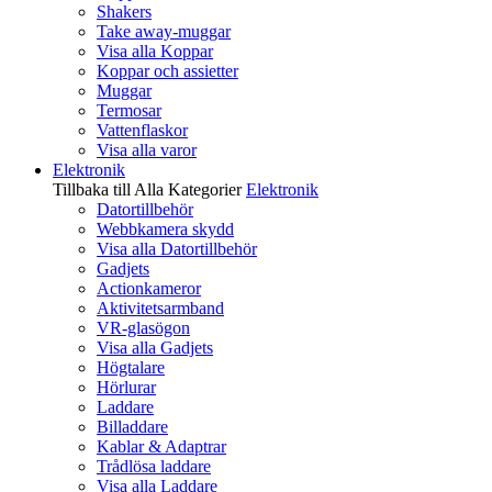
Shakers
Take away-muggar
Visa alla Koppar
Koppar och assietter
Muggar
Termosar
Vattenflaskor
Visa alla varor
Elektronik
Tillbaka till Alla Kategorier
Elektronik
Datortillbehör
Webbkamera skydd
Visa alla Datortillbehör
Gadjets
Actionkameror
Aktivitetsarmband
VR-glasögon
Visa alla Gadjets
Högtalare
Hörlurar
Laddare
Billaddare
Kablar & Adaptrar
Trådlösa laddare
Visa alla Laddare