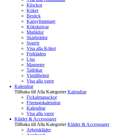
Klockor
Köket
Bestick
Kapsylöppnare
Köksknivar
Matlådor
Skärbrädor
Sugrör
Visa alla Köket
Förkläden
Ljus
Magneter
Tallrikar
Vintillbehör
Visa alla varor
Kalendrar
Tillbaka till Alla Kategorier
Kalendrar
Fickalmanackor
Företagskalendrar
Kalendrar
Visa alla varor
Kläder & Accessoarer
Tillbaka till Alla Kategorier
Kläder & Accessoarer
Arbetskläder