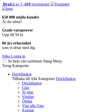
Bra
4.2
av 5 -
419
recensioner
650 000 nöjda kunder
Är du nästa?
Gratis varuprover
Upp till 50 kr
80 års erfarenhet
som vi delar med dig
Söka
Logga in
Se hela vårt sortiment
Stäng
Meny
Terug
Kategorier
Drickflaskor
Tillbaka till Alla Kategorier
Drickflaskor
Drickflaskor
Glas
Te glas
Vinglas
Ölglas
Visa alla Glas
Koppar