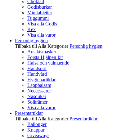
Choklad
Godisburkar
Minttabletter
Tuggummi
Visa alla Godis
Kex
Visa alla varor
Personlig hygien
Tillbaka till Alla Kategorier
Personlig hygien
Ansiktsmasker
Första Hjälpen-kit
Halsa och valmaende
Handsprit
Handvård
Hygienartiklar
Läppbalsam
Neccessärer
Näsdukar
Solkrämer
Visa alla varor
Presentartiklar
Tillbaka till Alla Kategorier
Presentartiklar
Ballonger
Knappar
Giveaways