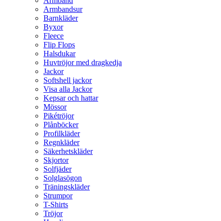
Armband
Armbandsur
Barnkläder
Byxor
Fleece
Flip Flops
Halsdukar
Huvtröjor med dragkedja
Jackor
Softshell jackor
Visa alla Jackor
Kepsar och hattar
Mössor
Pikétröjor
Plånböcker
Profilkläder
Regnkläder
Säkerhetskläder
Skjortor
Solfjäder
Solglasögon
Träningskläder
Strumpor
T-Shirts
Tröjor