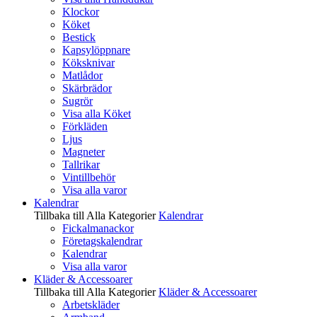
Klockor
Köket
Bestick
Kapsylöppnare
Köksknivar
Matlådor
Skärbrädor
Sugrör
Visa alla Köket
Förkläden
Ljus
Magneter
Tallrikar
Vintillbehör
Visa alla varor
Kalendrar
Tillbaka till Alla Kategorier
Kalendrar
Fickalmanackor
Företagskalendrar
Kalendrar
Visa alla varor
Kläder & Accessoarer
Tillbaka till Alla Kategorier
Kläder & Accessoarer
Arbetskläder