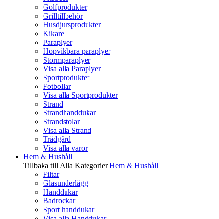
Golfprodukter
Grilltillbehör
Husdjursprodukter
Kikare
Paraplyer
Hopvikbara paraplyer
Stormparaplyer
Visa alla Paraplyer
Sportprodukter
Fotbollar
Visa alla Sportprodukter
Strand
Strandhanddukar
Strandstolar
Visa alla Strand
Trädgård
Visa alla varor
Hem & Hushåll
Tillbaka till Alla Kategorier
Hem & Hushåll
Filtar
Glasunderlägg
Handdukar
Badrockar
Sport handdukar
Visa alla Handdukar