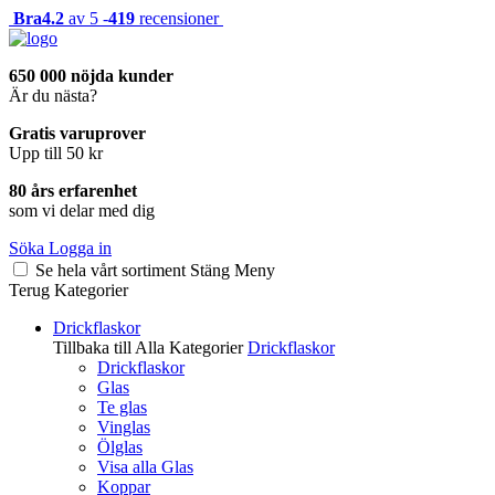
Bra
4.2
av 5 -
419
recensioner
650 000 nöjda kunder
Är du nästa?
Gratis varuprover
Upp till 50 kr
80 års erfarenhet
som vi delar med dig
Söka
Logga in
Se hela vårt sortiment
Stäng
Meny
Terug
Kategorier
Drickflaskor
Tillbaka till Alla Kategorier
Drickflaskor
Drickflaskor
Glas
Te glas
Vinglas
Ölglas
Visa alla Glas
Koppar