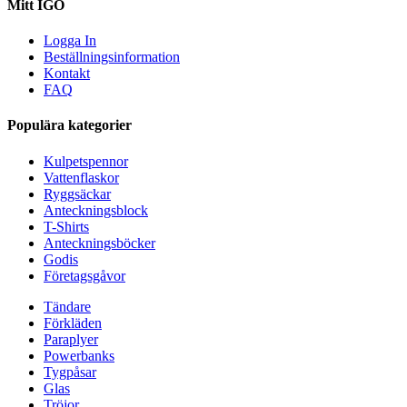
Mitt IGO
Logga In
Beställningsinformation
Kontakt
FAQ
Populära kategorier
Kulpetspennor
Vattenflaskor
Ryggsäckar
Anteckningsblock
T-Shirts
Anteckningsböcker
Godis
Företagsgåvor
Tändare
Förkläden
Paraplyer
Powerbanks
Tygpåsar
Glas
Tröjor