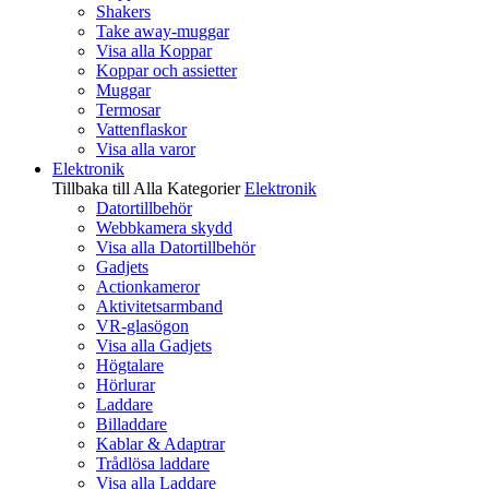
Shakers
Take away-muggar
Visa alla Koppar
Koppar och assietter
Muggar
Termosar
Vattenflaskor
Visa alla varor
Elektronik
Tillbaka till Alla Kategorier
Elektronik
Datortillbehör
Webbkamera skydd
Visa alla Datortillbehör
Gadjets
Actionkameror
Aktivitetsarmband
VR-glasögon
Visa alla Gadjets
Högtalare
Hörlurar
Laddare
Billaddare
Kablar & Adaptrar
Trådlösa laddare
Visa alla Laddare