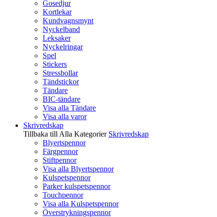
Gosedjur
Kortlekar
Kundvagnsmynt
Nyckelband
Leksaker
Nyckelringar
Spel
Stickers
Stressbollar
Tändstickor
Tändare
BIC-tändare
Visa alla Tändare
Visa alla varor
Skrivredskap
Tillbaka till Alla Kategorier
Skrivredskap
Blyertspennor
Färgpennor
Stiftpennor
Visa alla Blyertspennor
Kulspetspennor
Parker kulspetspennor
Touchpennor
Visa alla Kulspetspennor
Överstrykningspennor