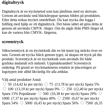
digitaltryck
Digitaltryck är en tryckmetod som kan jämföras med en skrivare.
Genom att använda små bläckdroppar sprutas bilden på produkten.
Efter detta torkas trycket omedelbart. Du kan trycka din logga i
fullfärg med hjälp av ett digitaltryck. Det bästa sättet att göra detta är
genom att använda CMYK -färger. Om du utgår ifrån PMS färger så
kan de variera från CMYK- färgerna.
screentryck
Silkscreentryck är en tryckteknik där en bit tunnt tyg sträcks över en
ram. Genom att trycka bläck genom tyget, så skapas ett tryck på din
produkt. Screentryck är en tryckteknik som används för både
grafiska ändamål och industri. Uppmärksamhet! Screentryck
omkring: På grund av tryckmaskinens rotation är placeringen av
logotypen inte alltid likvärdig för alla artiklar.
Välj antal produkter
Antal:
50 (14,42 kr per styck)
75 (13,78 kr per styck)
Spara 5%
100 (13,19 kr per styck)
Spara 9%
250 (12,40 kr per styck)
Spara 15%
Populäraste
500 (10,38 kr per styck)
Spara 29%
1000 (7,37 kr per styck)
Spara 49%
2500 (6,67 kr per styck)
Spara 54%
5000 (6,45 kr per styck)
Spara 56%
7500 (6,35