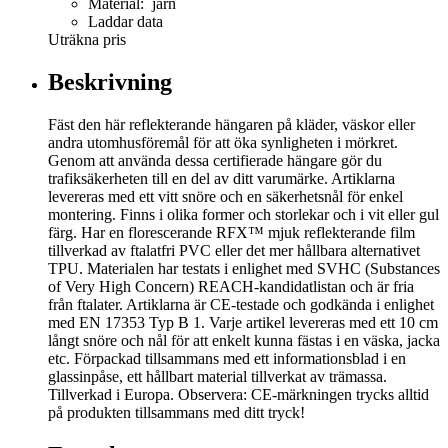
Material: järn
Laddar data
Uträkna pris
Beskrivning
Fäst den här reflekterande hängaren på kläder, väskor eller
andra utomhusföremål för att öka synligheten i mörkret.
Genom att använda dessa certifierade hängare gör du
trafiksäkerheten till en del av ditt varumärke. Artiklarna
levereras med ett vitt snöre och en säkerhetsnål för enkel
montering. Finns i olika former och storlekar och i vit eller gul
färg. Har en florescerande RFX™ mjuk reflekterande film
tillverkad av ftalatfri PVC eller det mer hållbara alternativet
TPU. Materialen har testats i enlighet med SVHC (Substances
of Very High Concern) REACH-kandidatlistan och är fria
från ftalater. Artiklarna är CE-testade och godkända i enlighet
med EN 17353 Typ B 1. Varje artikel levereras med ett 10 cm
långt snöre och nål för att enkelt kunna fästas i en väska, jacka
etc. Förpackad tillsammans med ett informationsblad i en
glassinpåse, ett hållbart material tillverkat av trämassa.
Tillverkad i Europa. Observera: CE-märkningen trycks alltid
på produkten tillsammans med ditt tryck!