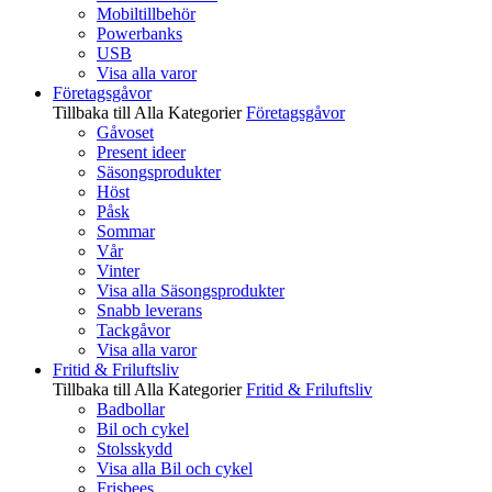
Mobiltillbehör
Powerbanks
USB
Visa alla varor
Företagsgåvor
Tillbaka till Alla Kategorier
Företagsgåvor
Gåvoset
Present ideer
Säsongsprodukter
Höst
Påsk
Sommar
Vår
Vinter
Visa alla Säsongsprodukter
Snabb leverans
Tackgåvor
Visa alla varor
Fritid & Friluftsliv
Tillbaka till Alla Kategorier
Fritid & Friluftsliv
Badbollar
Bil och cykel
Stolsskydd
Visa alla Bil och cykel
Frisbees