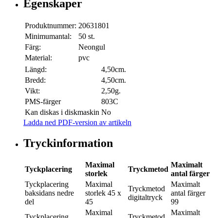
Egenskaper
Produktnummer:
20631801
Minimumantal:
50 st.
Färg:
Neongul
Material:
pvc
Längd:
4,50cm.
Bredd:
4,50cm.
Vikt:
2,50g.
PMS-färger
803C
Kan diskas i diskmaskin
No
Ladda ned PDF-version av artikeln
Tryckinformation
Maximal
Maximalt
Tyckplacering
Tryckmetod
storlek
antal färger
Tyckplacering
Maximal
Maximalt
Tryckmetod
baksidans nedre
storlek
45 x
antal färger
digitaltryck
del
45
99
Maximal
Maximalt
Tyckplacering
Tryckmetod