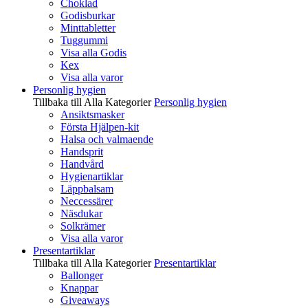
Choklad
Godisburkar
Minttabletter
Tuggummi
Visa alla Godis
Kex
Visa alla varor
Personlig hygien
Tillbaka till Alla Kategorier
Personlig hygien
Ansiktsmasker
Första Hjälpen-kit
Halsa och valmaende
Handsprit
Handvård
Hygienartiklar
Läppbalsam
Neccessärer
Näsdukar
Solkrämer
Visa alla varor
Presentartiklar
Tillbaka till Alla Kategorier
Presentartiklar
Ballonger
Knappar
Giveaways