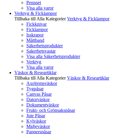
Pennset
Visa alla varor
Verktyg & Ficklampor
Tillbaka till Alla Kategorier
Verktyg & Ficklampor
Fickknivar
Ficklampor
Isskrapor
Måttband
Säkerhetsprodukter
Sakerhetsvastar
Visa alla Säkerhetsprodukter
Verktyg
Visa alla varor
Väskor & Researtiklar
Tillbaka till Alla Kategorier
Väskor & Researtiklar
Axelremsväskor
Tygpåsar
Canvas Påsar
Datorväskor
Dokumentväskor
Frukt- och Grönsakspåsar
Jute Påsar
Kylväskor
Midjeväskor
Papperspåsar