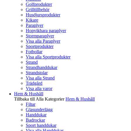
Golfprodukter
Grilltillbehör
Husdjursprodukter
Kikare
Paraplyer
Hopvikbara paraplyer
Stormparaplyer
Visa alla Paraplyer
Sportprodukter
Fotbollar
Visa alla Sportprodukter
Strand
Strandhanddukar
Strandstolar
Visa alla Strand
Trädgård
Visa alla varor
Hem & Hushåll
Tillbaka till Alla Kategorier
Hem & Hushåll
Filtar
Glasunderlägg
Handdukar
Badrockar
Sport handdukar
Visa alla Handdukar