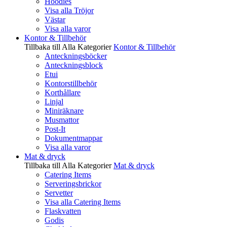
Hoodies
Visa alla Tröjor
Västar
Visa alla varor
Kontor & Tillbehör
Tillbaka till Alla Kategorier
Kontor & Tillbehör
Anteckningsböcker
Anteckningsblock
Etui
Kontorstillbehör
Korthållare
Linjal
Miniräknare
Musmattor
Post-It
Dokumentmappar
Visa alla varor
Mat & dryck
Tillbaka till Alla Kategorier
Mat & dryck
Catering Items
Serveringsbrickor
Servetter
Visa alla Catering Items
Flaskvatten
Godis