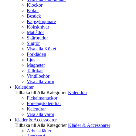
Klockor
Köket
Bestick
Kapsylöppnare
Köksknivar
Matlådor
Skärbrädor
Sugrör
Visa alla Köket
Förkläden
Ljus
Magneter
Tallrikar
Vintillbehör
Visa alla varor
Kalendrar
Tillbaka till Alla Kategorier
Kalendrar
Fickalmanackor
Företagskalendrar
Kalendrar
Visa alla varor
Kläder & Accessoarer
Tillbaka till Alla Kategorier
Kläder & Accessoarer
Arbetskläder