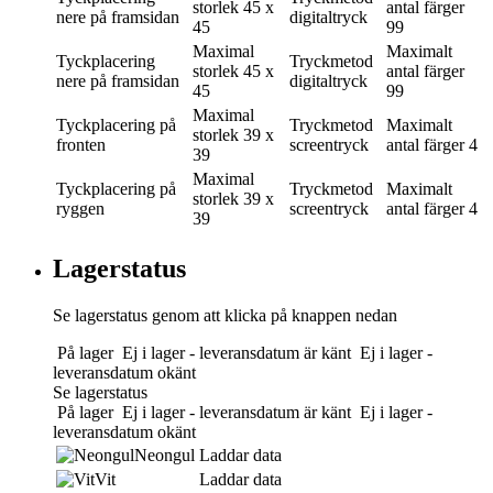
storlek
45 x
antal färger
nere på framsidan
digitaltryck
45
99
Maximal
Maximalt
Tyckplacering
Tryckmetod
storlek
45 x
antal färger
nere på framsidan
digitaltryck
45
99
Maximal
Tyckplacering
på
Tryckmetod
Maximalt
storlek
39 x
fronten
screentryck
antal färger
4
39
Maximal
Tyckplacering
på
Tryckmetod
Maximalt
storlek
39 x
ryggen
screentryck
antal färger
4
39
Lagerstatus
Se lagerstatus genom att klicka på knappen nedan
På lager
Ej i lager - leveransdatum är känt
Ej i lager -
leveransdatum okänt
Se lagerstatus
På lager
Ej i lager - leveransdatum är känt
Ej i lager -
leveransdatum okänt
Neongul
Laddar data
Vit
Laddar data