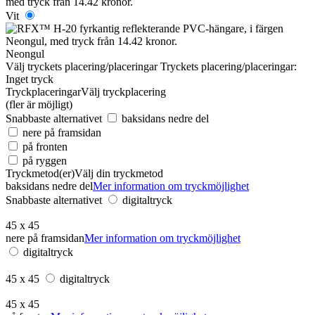
Vit
Neongul
Välj tryckets placering/placeringar
Tryckets placering/placeringar:
Inget tryck
Tryckplaceringar
Välj tryckplacering
(fler är möjligt)
Snabbaste alternativet
baksidans nedre del
nere på framsidan
på fronten
på ryggen
Tryckmetod(er)
Välj din tryckmetod
baksidans nedre del
Mer information om tryckmöjlighet
Snabbaste alternativet
digitaltryck
45 x 45
nere på framsidan
Mer information om tryckmöjlighet
digitaltryck
45 x 45
digitaltryck
45 x 45