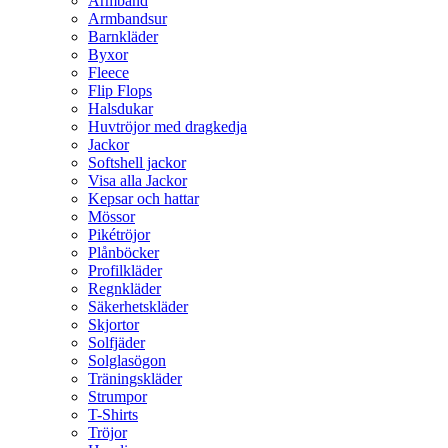
Armband
Armbandsur
Barnkläder
Byxor
Fleece
Flip Flops
Halsdukar
Huvtröjor med dragkedja
Jackor
Softshell jackor
Visa alla Jackor
Kepsar och hattar
Mössor
Pikétröjor
Plånböcker
Profilkläder
Regnkläder
Säkerhetskläder
Skjortor
Solfjäder
Solglasögon
Träningskläder
Strumpor
T-Shirts
Tröjor