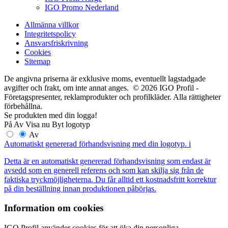
IGO Promo Nederland
Allmänna villkor
Integritetspolicy
Ansvarsfriskrivning
Cookies
Sitemap
De angivna priserna är exklusive moms, eventuellt lagstadgade
avgifter och frakt, om inte annat anges. © 2026 IGO Profil -
Företagspresenter, reklamprodukter och profilkläder. Alla rättigheter
förbehållna.
Se produkten med din logga!
På
Av
Visa nu
Byt logotyp
Av
Automatiskt genererad förhandsvisning med din logotyp.
i
Detta är en automatiskt genererad förhandsvisning som endast är
avsedd som en generell referens och som kan skilja sig från de
faktiska tryckmöjligheterna. Du får alltid ett kostnadsfritt korrektur
på din beställning innan produktionen påbörjas.
Information om cookies
IGO Profil använder cookies för att öka din personliga