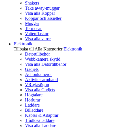
Shakers
Take away-muggar
Visa alla Koppar
Koppar och assietter
Muggar
Termosar
Vattenflaskor
Visa alla varor
Elektronik
Tillbaka till Alla Kategorier
Elektronik
Datortillbehör
Webbkamera skydd
Visa alla Datortillbehör
Gadjets
Actionkameror
Aktivitetsarmband
VR-glasögon
Visa alla Gadjets
Högtalare
Hörlurar
Laddare
Billaddare
Kablar & Adaptrar
Trådlösa laddare
Visa alla Laddare