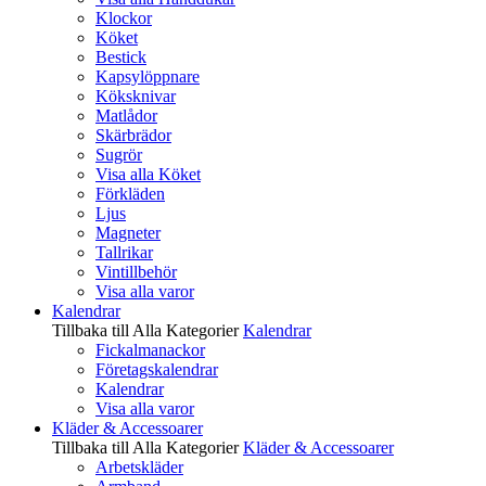
Klockor
Köket
Bestick
Kapsylöppnare
Köksknivar
Matlådor
Skärbrädor
Sugrör
Visa alla Köket
Förkläden
Ljus
Magneter
Tallrikar
Vintillbehör
Visa alla varor
Kalendrar
Tillbaka till Alla Kategorier
Kalendrar
Fickalmanackor
Företagskalendrar
Kalendrar
Visa alla varor
Kläder & Accessoarer
Tillbaka till Alla Kategorier
Kläder & Accessoarer
Arbetskläder