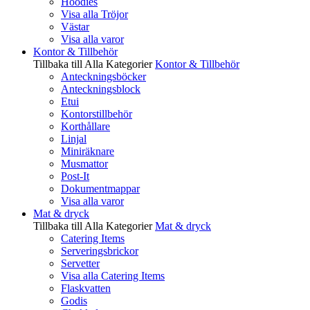
Hoodies
Visa alla Tröjor
Västar
Visa alla varor
Kontor & Tillbehör
Tillbaka till Alla Kategorier
Kontor & Tillbehör
Anteckningsböcker
Anteckningsblock
Etui
Kontorstillbehör
Korthållare
Linjal
Miniräknare
Musmattor
Post-It
Dokumentmappar
Visa alla varor
Mat & dryck
Tillbaka till Alla Kategorier
Mat & dryck
Catering Items
Serveringsbrickor
Servetter
Visa alla Catering Items
Flaskvatten
Godis