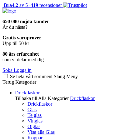
Bra
4.2
av 5 -
419
recensioner
650 000 nöjda kunder
Är du nästa?
Gratis varuprover
Upp till 50 kr
80 års erfarenhet
som vi delar med dig
Söka
Logga in
Se hela vårt sortiment
Stäng
Meny
Terug
Kategorier
Drickflaskor
Tillbaka till Alla Kategorier
Drickflaskor
Drickflaskor
Glas
Te glas
Vinglas
Ölglas
Visa alla Glas
Koppar