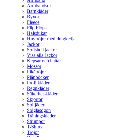
Armband
Armbandsur
Barnkläder
Byxor
Fleece
Flip Flops
Halsdukar
Huvtröjor med dragkedja
Jackor
Softshell jackor
Visa alla Jackor
Kepsar och hattar
Mössor
Pikétröjor
Plånböcker
Profilkläder
Regnkläder
Säkerhetskläder
Skjortor
Solfjäder
Solglasögon
Träningskläder
Strumpor
T-Shirts
Tröjor