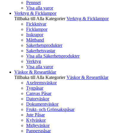
Pennset
Visa alla varor
Verktyg & Ficklampor
Tillbaka till Alla Kategorier
Verktyg & Ficklampor
Fickknivar
Ficklampor
Isskrapor
Måttband
Säkerhetsprodukter
Sakerhetsvastar
Visa alla Säkerhetsprodukter
Verktyg
Visa alla varor
Väskor & Researtiklar
Tillbaka till Alla Kategorier
Väskor & Researtiklar
Axelremsväskor
Tygpåsar
Canvas Påsar
Datorväskor
Dokumentväskor
Frukt- och Grönsakspåsar
Jute Påsar
Kylväskor
Midjeväskor
Papperspåsar