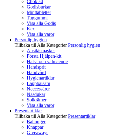
Choklad
Godisburkar
Minttabletter
Tuggummi
Visa alla Godis
Kex
Visa alla varor
Personlig hygien
Tillbaka till Alla Kategorier
Personlig hygien
Ansiktsmasker
Första Hjälpen-kit
Halsa och valmaende
Handsprit
Handvård
Hygienartiklar
Läppbalsam
Neccessärer
Näsdukar
Solkrämer
Visa alla varor
Presentartiklar
Tillbaka till Alla Kategorier
Presentartiklar
Ballonger
Knappar
Giveaways