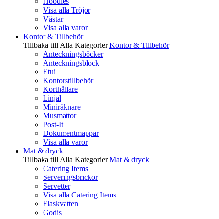
Hoodies
Visa alla Tröjor
Västar
Visa alla varor
Kontor & Tillbehör
Tillbaka till Alla Kategorier
Kontor & Tillbehör
Anteckningsböcker
Anteckningsblock
Etui
Kontorstillbehör
Korthållare
Linjal
Miniräknare
Musmattor
Post-It
Dokumentmappar
Visa alla varor
Mat & dryck
Tillbaka till Alla Kategorier
Mat & dryck
Catering Items
Serveringsbrickor
Servetter
Visa alla Catering Items
Flaskvatten
Godis