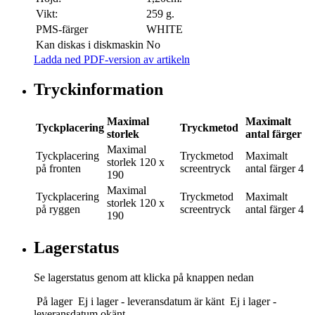
Vikt:
259 g.
PMS-färger
WHITE
Kan diskas i diskmaskin
No
Ladda ned PDF-version av artikeln
Tryckinformation
Maximal
Maximalt
Tyckplacering
Tryckmetod
storlek
antal färger
Maximal
Tyckplacering
Tryckmetod
Maximalt
storlek
120 x
på fronten
screentryck
antal färger
4
190
Maximal
Tyckplacering
Tryckmetod
Maximalt
storlek
120 x
på ryggen
screentryck
antal färger
4
190
Lagerstatus
Se lagerstatus genom att klicka på knappen nedan
På lager
Ej i lager - leveransdatum är känt
Ej i lager -
leveransdatum okänt