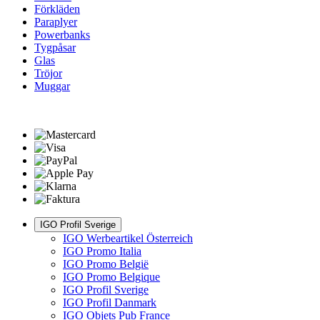
Förkläden
Paraplyer
Powerbanks
Tygpåsar
Glas
Tröjor
Muggar
IGO Profil Sverige
IGO Werbeartikel Österreich
IGO Promo Italia
IGO Promo België
IGO Promo Belgique
IGO Profil Sverige
IGO Profil Danmark
IGO Objets Pub France