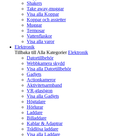
Shakers
Take away-muggar
Visa alla Koppar
Koppar och assietter
Muggar
Termosar
Vattenflaskor
Visa alla varor
Elektronik
Tillbaka till Alla Kategorier
Elektronik
Datortillbehör
Webbkamera skydd
Visa alla Datortillbehör
Gadjets
Actionkameror
Aktivitetsarmband
VR-glasögon
Visa alla Gadjets
Högtalare
Hörlurar
Laddare
Billaddare
Kablar & Adaptrar
Trådlösa laddare
Visa alla Laddare