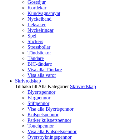
Gosedjur
Kortlekar
Kundvagnsmynt
Nyckelband
Leksaker
Nyckelringar
Spel
Stickers
Stressbollar
Tändstickor
Tändare
BIC-tändare
Visa alla Tändare
Visa alla varor
Skrivredskap
Tillbaka till Alla Kategorier
Skrivredskap
Blyertspennor
Färgpennor
Stiftpennor
Visa alla Blyertspennor
Kulspetspennor
Parker kulspetspennor
Touchpennor
Visa alla Kulspetspennor
Överstrykningspennor