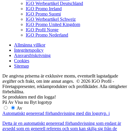
IGO Werbeartikel Deutschland
IGO Promo Ireland
IGO Promo Suomi
IGO Werbeartikel Schweiz
IGO Promo United Kingdom
IGO Profil Norge
IGO Promo Nederland
Allmänna villkor
Integritetspolicy
Ansvarsfriskrivning
Cookies
Sitemap
De angivna priserna är exklusive moms, eventuellt lagstadgade
avgifter och frakt, om inte annat anges. © 2026 IGO Profil -
Företagspresenter, reklamprodukter och profilkläder. Alla rättigheter
förbehållna.
Se produkten med din logga!
På
Av
Visa nu
Byt logotyp
Av
Automatiskt genererad förhandsvisning med din logotyp.
i
Detta är en automatiskt genererad förhandsvisning som endast är
avsedd som en generell referens och som kan skilja sig från de