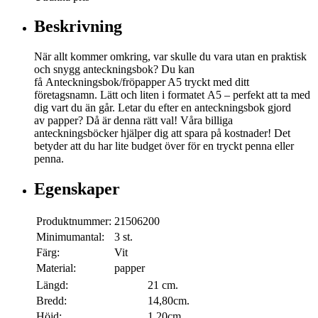
Beskrivning
När allt kommer omkring, var skulle du vara utan en praktisk
och snygg anteckningsbok? Du kan
få Anteckningsbok/fröpapper A5 tryckt med ditt
företagsnamn. Lätt och liten i formatet A5 – perfekt att ta med
dig vart du än går. Letar du efter en anteckningsbok gjord
av papper? Då är denna rätt val! Våra billiga
anteckningsböcker hjälper dig att spara på kostnader! Det
betyder att du har lite budget över för en tryckt penna eller
penna.
Egenskaper
Produktnummer:
21506200
Minimumantal:
3 st.
Färg:
Vit
Material:
papper
Längd:
21 cm.
Bredd:
14,80cm.
Höjd:
1,20cm.