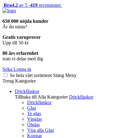
Bra
4.2
av 5 -
419
recensioner
650 000 nöjda kunder
Är du nästa?
Gratis varuprover
Upp till 50 kr
80 års erfarenhet
som vi delar med dig
Söka
Logga in
Se hela vårt sortiment
Stäng
Meny
Terug
Kategorier
Drickflaskor
Tillbaka till Alla Kategorier
Drickflaskor
Drickflaskor
Glas
Te glas
Vinglas
Ölglas
Visa alla Glas
Koppar