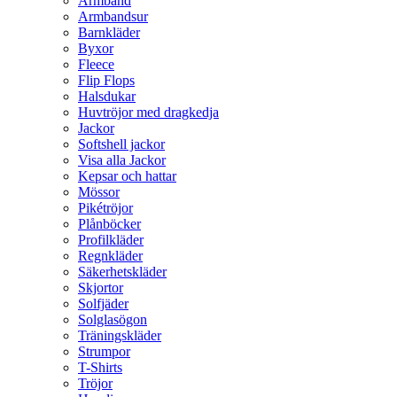
Armband
Armbandsur
Barnkläder
Byxor
Fleece
Flip Flops
Halsdukar
Huvtröjor med dragkedja
Jackor
Softshell jackor
Visa alla Jackor
Kepsar och hattar
Mössor
Pikétröjor
Plånböcker
Profilkläder
Regnkläder
Säkerhetskläder
Skjortor
Solfjäder
Solglasögon
Träningskläder
Strumpor
T-Shirts
Tröjor