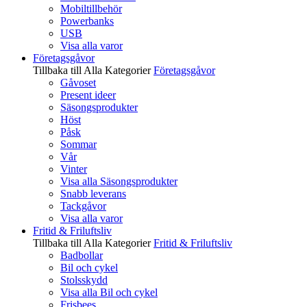
Mobiltillbehör
Powerbanks
USB
Visa alla varor
Företagsgåvor
Tillbaka till Alla Kategorier
Företagsgåvor
Gåvoset
Present ideer
Säsongsprodukter
Höst
Påsk
Sommar
Vår
Vinter
Visa alla Säsongsprodukter
Snabb leverans
Tackgåvor
Visa alla varor
Fritid & Friluftsliv
Tillbaka till Alla Kategorier
Fritid & Friluftsliv
Badbollar
Bil och cykel
Stolsskydd
Visa alla Bil och cykel
Frisbees