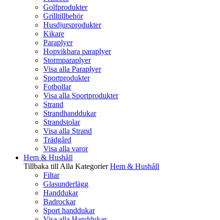
Golfprodukter
Grilltillbehör
Husdjursprodukter
Kikare
Paraplyer
Hopvikbara paraplyer
Stormparaplyer
Visa alla Paraplyer
Sportprodukter
Fotbollar
Visa alla Sportprodukter
Strand
Strandhanddukar
Strandstolar
Visa alla Strand
Trädgård
Visa alla varor
Hem & Hushåll
Tillbaka till Alla Kategorier
Hem & Hushåll
Filtar
Glasunderlägg
Handdukar
Badrockar
Sport handdukar
Visa alla Handdukar