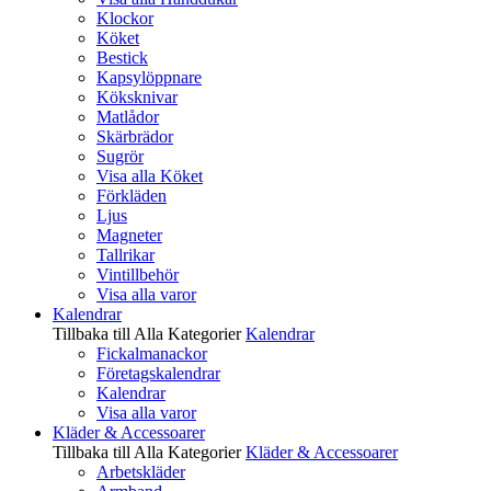
Klockor
Köket
Bestick
Kapsylöppnare
Köksknivar
Matlådor
Skärbrädor
Sugrör
Visa alla Köket
Förkläden
Ljus
Magneter
Tallrikar
Vintillbehör
Visa alla varor
Kalendrar
Tillbaka till Alla Kategorier
Kalendrar
Fickalmanackor
Företagskalendrar
Kalendrar
Visa alla varor
Kläder & Accessoarer
Tillbaka till Alla Kategorier
Kläder & Accessoarer
Arbetskläder