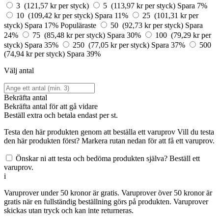
3 (121,57 kr per styck)
5 (113,97 kr per styck)
Spara 7%
10 (109,42 kr per styck)
Spara 11%
25 (101,31 kr per
styck)
Spara 17%
Populäraste
50 (92,73 kr per styck)
Spara
24%
75 (85,48 kr per styck)
Spara 30%
100 (79,29 kr per
styck)
Spara 35%
250 (77,05 kr per styck)
Spara 37%
500
(74,94 kr per styck)
Spara 39%
Välj antal
Bekräfta antal
Bekräfta antal för att gå vidare
Beställ
extra och betala endast
per st.
Testa den här produkten genom att beställa ett varuprov
Vill du testa
den här produkten först? Markera rutan nedan för att få ett varuprov.
Önskar ni att testa och bedöma produkten själva? Beställ ett
varuprov.
i
Varuprover under 50 kronor är gratis. Varuprover över 50 kronor är
gratis när en fullständig beställning görs på produkten. Varuprover
skickas utan tryck och kan inte returneras.