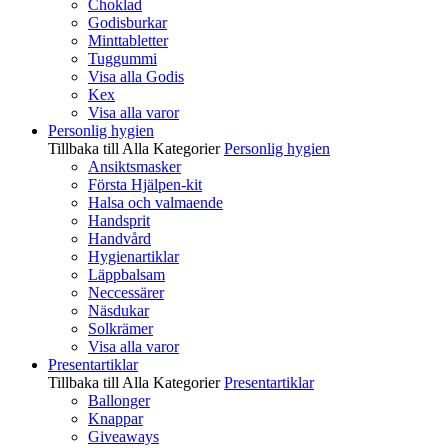
Choklad
Godisburkar
Minttabletter
Tuggummi
Visa alla Godis
Kex
Visa alla varor
Personlig hygien
Tillbaka till Alla Kategorier
Personlig hygien
Ansiktsmasker
Första Hjälpen-kit
Halsa och valmaende
Handsprit
Handvård
Hygienartiklar
Läppbalsam
Neccessärer
Näsdukar
Solkrämer
Visa alla varor
Presentartiklar
Tillbaka till Alla Kategorier
Presentartiklar
Ballonger
Knappar
Giveaways