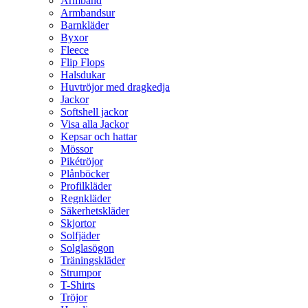
Armband
Armbandsur
Barnkläder
Byxor
Fleece
Flip Flops
Halsdukar
Huvtröjor med dragkedja
Jackor
Softshell jackor
Visa alla Jackor
Kepsar och hattar
Mössor
Pikétröjor
Plånböcker
Profilkläder
Regnkläder
Säkerhetskläder
Skjortor
Solfjäder
Solglasögon
Träningskläder
Strumpor
T-Shirts
Tröjor