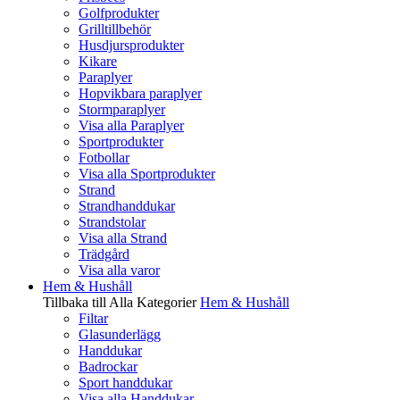
Golfprodukter
Grilltillbehör
Husdjursprodukter
Kikare
Paraplyer
Hopvikbara paraplyer
Stormparaplyer
Visa alla Paraplyer
Sportprodukter
Fotbollar
Visa alla Sportprodukter
Strand
Strandhanddukar
Strandstolar
Visa alla Strand
Trädgård
Visa alla varor
Hem & Hushåll
Tillbaka till Alla Kategorier
Hem & Hushåll
Filtar
Glasunderlägg
Handdukar
Badrockar
Sport handdukar
Visa alla Handdukar