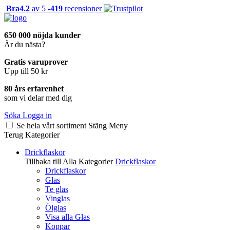
Bra
4.2
av 5 -
419
recensioner
650 000 nöjda kunder
Är du nästa?
Gratis varuprover
Upp till 50 kr
80 års erfarenhet
som vi delar med dig
Söka
Logga in
Se hela vårt sortiment
Stäng
Meny
Terug
Kategorier
Drickflaskor
Tillbaka till Alla Kategorier
Drickflaskor
Drickflaskor
Glas
Te glas
Vinglas
Ölglas
Visa alla Glas
Koppar