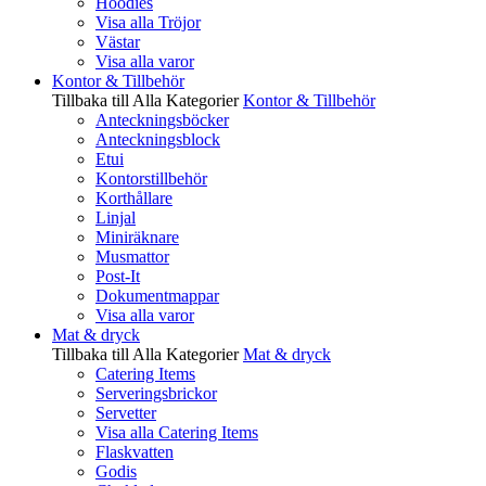
Hoodies
Visa alla Tröjor
Västar
Visa alla varor
Kontor & Tillbehör
Tillbaka till Alla Kategorier
Kontor & Tillbehör
Anteckningsböcker
Anteckningsblock
Etui
Kontorstillbehör
Korthållare
Linjal
Miniräknare
Musmattor
Post-It
Dokumentmappar
Visa alla varor
Mat & dryck
Tillbaka till Alla Kategorier
Mat & dryck
Catering Items
Serveringsbrickor
Servetter
Visa alla Catering Items
Flaskvatten
Godis