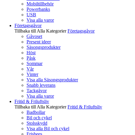
Mobiltillbehör
Powerbanks
USB
Visa alla varor
Företagsgåvor
Tillbaka till Alla Kategorier
Företagsgåvor
Gåvoset
Present ideer
Säsongsprodukter
Höst
Påsk
Sommar
Vår
Vinter
Visa alla Säsongsprodukter
Snabb leverans
Tackgåvor
Visa alla varor
Fritid & Friluftsliv
Tillbaka till Alla Kategorier
Fritid & Friluftsliv
Badbollar
Bil och cykel
Stolsskydd
Visa alla Bil och cykel
Frisbees