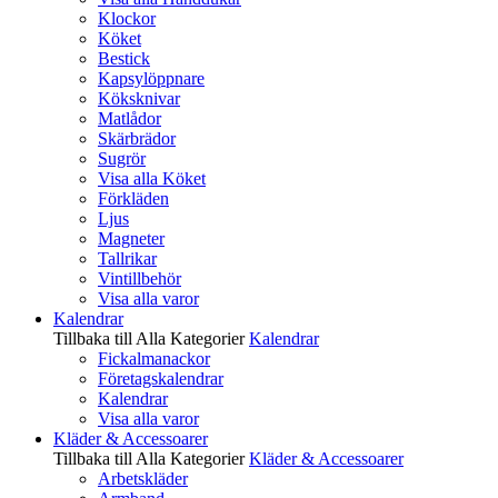
Klockor
Köket
Bestick
Kapsylöppnare
Köksknivar
Matlådor
Skärbrädor
Sugrör
Visa alla Köket
Förkläden
Ljus
Magneter
Tallrikar
Vintillbehör
Visa alla varor
Kalendrar
Tillbaka till Alla Kategorier
Kalendrar
Fickalmanackor
Företagskalendrar
Kalendrar
Visa alla varor
Kläder & Accessoarer
Tillbaka till Alla Kategorier
Kläder & Accessoarer
Arbetskläder