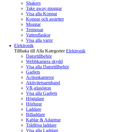
Shakers
Take away-muggar
Visa alla Koppar
Koppar och assietter
Muggar
Termosar
Vattenflaskor
Visa alla varor
Elektronik
Tillbaka till Alla Kategorier
Elektronik
Datortillbehör
Webbkamera skydd
Visa alla Datortillbehör
Gadjets
Actionkameror
Aktivitetsarmband
VR-glasögon
Visa alla Gadjets
Högtalare
Hörlurar
Laddare
Billaddare
Kablar & Adaptrar
Trådlösa laddare
Visa alla Laddare