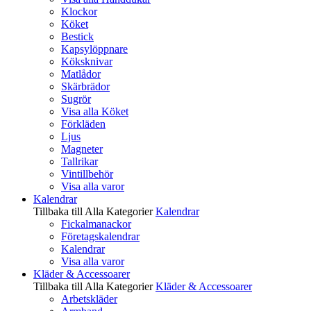
Klockor
Köket
Bestick
Kapsylöppnare
Köksknivar
Matlådor
Skärbrädor
Sugrör
Visa alla Köket
Förkläden
Ljus
Magneter
Tallrikar
Vintillbehör
Visa alla varor
Kalendrar
Tillbaka till Alla Kategorier
Kalendrar
Fickalmanackor
Företagskalendrar
Kalendrar
Visa alla varor
Kläder & Accessoarer
Tillbaka till Alla Kategorier
Kläder & Accessoarer
Arbetskläder