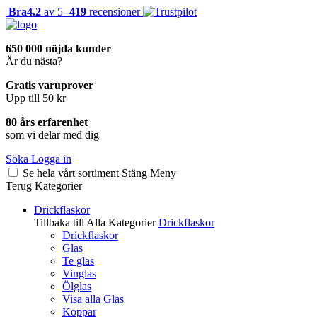
Bra
4.2
av 5 -
419
recensioner
650 000 nöjda kunder
Är du nästa?
Gratis varuprover
Upp till 50 kr
80 års erfarenhet
som vi delar med dig
Söka
Logga in
Se hela vårt sortiment
Stäng
Meny
Terug
Kategorier
Drickflaskor
Tillbaka till Alla Kategorier
Drickflaskor
Drickflaskor
Glas
Te glas
Vinglas
Ölglas
Visa alla Glas
Koppar