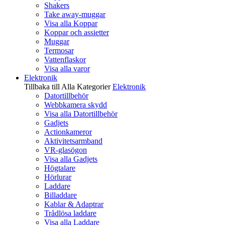
Shakers
Take away-muggar
Visa alla Koppar
Koppar och assietter
Muggar
Termosar
Vattenflaskor
Visa alla varor
Elektronik
Tillbaka till Alla Kategorier
Elektronik
Datortillbehör
Webbkamera skydd
Visa alla Datortillbehör
Gadjets
Actionkameror
Aktivitetsarmband
VR-glasögon
Visa alla Gadjets
Högtalare
Hörlurar
Laddare
Billaddare
Kablar & Adaptrar
Trådlösa laddare
Visa alla Laddare