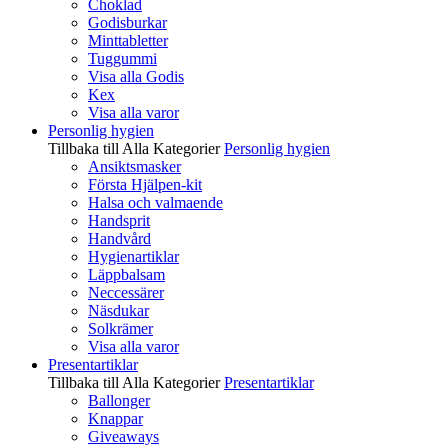
Choklad
Godisburkar
Minttabletter
Tuggummi
Visa alla Godis
Kex
Visa alla varor
Personlig hygien
Tillbaka till Alla Kategorier
Personlig hygien
Ansiktsmasker
Första Hjälpen-kit
Halsa och valmaende
Handsprit
Handvård
Hygienartiklar
Läppbalsam
Neccessärer
Näsdukar
Solkrämer
Visa alla varor
Presentartiklar
Tillbaka till Alla Kategorier
Presentartiklar
Ballonger
Knappar
Giveaways