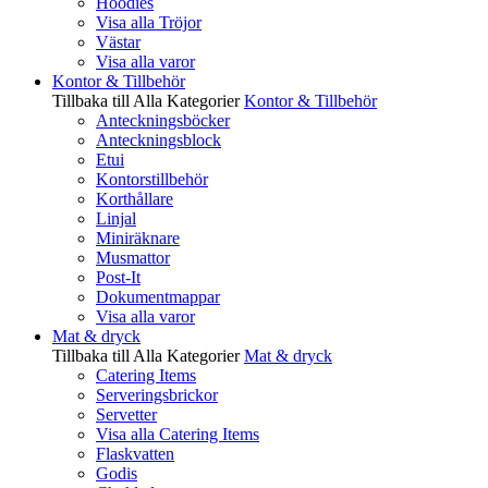
Hoodies
Visa alla Tröjor
Västar
Visa alla varor
Kontor & Tillbehör
Tillbaka till Alla Kategorier
Kontor & Tillbehör
Anteckningsböcker
Anteckningsblock
Etui
Kontorstillbehör
Korthållare
Linjal
Miniräknare
Musmattor
Post-It
Dokumentmappar
Visa alla varor
Mat & dryck
Tillbaka till Alla Kategorier
Mat & dryck
Catering Items
Serveringsbrickor
Servetter
Visa alla Catering Items
Flaskvatten
Godis