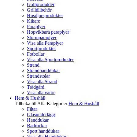
Golfprodukter
Grilltillbehör
Husdjursprodukter
Kikare
Paraplyer
Hopvikbara paraplyer
Stormparaplyer
Visa alla Paraplyer
Sportprodukter
Fotbollar
Visa alla Sportprodukter
Strand
Strandhanddukar
Strandstolar
Visa alla Strand
Trädgård
Visa alla varor
Hem & Hushåll
Tillbaka till Alla Kategorier
Hem & Hushåll
Filtar
Glasunderlägg
Handdukar
Badrockar
Sport handdukar
Visa alla Handdukar