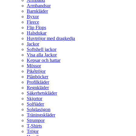
Armband
Armbandsur
Barnkläder
Byxor
Fleece
Flip Flops
Halsdukar
Huvtröjor med dragkedja
Jackor
Softshell jackor
Visa alla Jackor
Kepsar och hattar
Mössor
Pikétröjor
Plånböcker
Profilkläder
Regnkläder
Säkerhetskläder
Skjortor
Solfjäder
Solglasögon
Träningskläder
Strumpor
T-Shirts
Tröjor