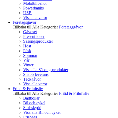
Mobiltillbehör
Powerbanks
USB
Visa alla varor
Företagsgåvor
Tillbaka till Alla Kategorier
Företagsgåvor
Gåvoset
Present ideer
Säsongsprodukter
Höst
Påsk
Sommar
Vår
Vinter
Visa alla Säsongsprodukter
Snabb leverans
Tackgåvor
Visa alla varor
Fritid & Friluftsliv
Tillbaka till Alla Kategorier
Fritid & Friluftsliv
Badbollar
Bil och cykel
Stolsskydd
Visa alla Bil och cykel
Frisbees